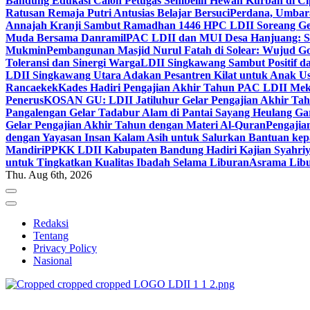
Bandung Edukasi Calon Petugas Sembelih Hewan Kurban di Ci
Ratusan Remaja Putri Antusias Belajar Bersuci
Perdana, Umbar
Annajah Kranji Sambut Ramadhan 1446 H
PC LDII Soreang Ge
Muda Bersama Danramil
PAC LDII dan MUI Desa Hanjuang: Si
Mukmin
Pembangunan Masjid Nurul Fatah di Solear: Wujud G
Toleransi dan Sinergi Warga
LDII Singkawang Sambut Positif d
LDII Singkawang Utara Adakan Pesantren Kilat untuk Anak Us
Rancaekek
Kades Hadiri Pengajian Akhir Tahun PAC LDII Me
Penerus
KOSAN GU: LDII Jatiluhur Gelar Pengajian Akhir Tah
Pangalengan Gelar Tadabur Alam di Pantai Sayang Heulang Ga
Gelar Pengajian Akhir Tahun dengan Materi Al-Quran
Pengajia
dengan Yayasan Insan Kalam Asih untuk Salurkan Bantuan ke
Mandiri
PPKK LDII Kabupaten Bandung Hadiri Kajian Syahri
untuk Tingkatkan Kualitas Ibadah Selama Liburan
Asrama Libu
Thu. Aug 6th, 2026
Redaksi
Tentang
Privacy Policy
Nasional
ldiikabbandung.or.id