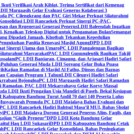
 Ikuti Verifikasi Arah Kiblat, Terima Sertifikat dari Kemenag
DII Margaasih Gelar Evaluasi Generus Kolaborasi 3
da PC Cilengkrang dan PAC Giri Mekar Perkuat Silaturahmi
Konsolidasi LDII Rancaekek Perkuat Sinergi PC-PAC,
usan dan Regenerasi Generasi Penerus
LDII Baleendah Ingatkan
l, Kenalkan Teleskop Digital untuk Pengamatan Bulan
Semangat
apang Dipadati Jamaah, Khotbah Tekankan Kepedulian
Pengukuhan Panitia Renovasi Masjid Agung
DPD LDII
uat Sinergi Ulama dan Umaro
PC LDII Pangalengan Bagikan
Silaturahmi Masyarakat
PAC LDII Gunungleutik Bagikan Takjil
ussalam
PC LDII Banjaran, Cimaung, dan Arjasari Hadiri Safari
h
Puluhan Generasi Muda LDII Soreang Gelar Buka Puasa
ih
Kajian Ramadan di Masjid Al Fathu, Dinsos dan Baznas
kan Capaian Program 1 Tahun
LDII Cileunyi Hadiri Safari
Arrabani Bojongloa
PC LDII Margaasih Hadiri Safari Ramadan
i Ramadan, PAC LDII Mekarrahayu Gelar Korve Massal
da LDII Ikuti Pengajian Usia Mandiri di Paseh, Bekal Kesiapan
 Kabupaten Bandung Turut Andil 70 dari 140 Peserta Lulus
Musyawarah Pemuda PC LDII Majalaya Bahas Evaluasi dan
PC LDII Rancaekek Hadiri Bahtsul Masa’il MUI, Bahas Sholat
yi
PC LDII Majalaya Dorong Generasi Penerus Alim, Faqih, dan
ajian “Gigih Preneur”
DPD LDII Kota Bandung Gelar
aitul Haq LDII Sukasari
DPD LDII Kabupaten Bandung Cetak
ah
PC LDII Rancaekek Gelar Konsolidasi, Bahas Peningkatan