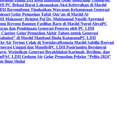
belihan Halal
LDII Kota Bandung Gelar Bootcamp Thoharoh,
I PC Bekasi Barat Laksanakan Aksi Kebersihan di Masjid
DII Bayongbong Tingkatkan Wawasan Kebangsaan Generasi
ari Gelar Pengajian Tafsir Qur’an di Masjid Al
II Makassar: Brigjen Pol Dr. Mokhamad Ngajib Apresiasi
ng Royong Bangun Fasilitas Baru di Masjid Nurul Ahya
PC
n dan Pembinaan Generasi Penerus oleh PC LDII
Cianjur Gelar Pengajian Akhir Tahun untuk Generasi
 Sahabat” di Masjid Manbaul Huda Katapang
PC LDII
ke Air Terjun Celak di Tenjolaya
Remaja Masjid Sabilla Rosyad
enerasi Unggul dan Mandiri
PC LDII Pasirjambu Bersinergi
ayu, Wujudkan Generasi Berakhlakul Karimah, Berilmu, dan
n
PAC LDII Gedung Air Gelar Pengajian Pelajar “Pelita 2024”
m Ilmu Sholat