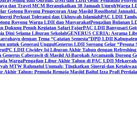
paray
Jelang Idul Qurban, DMI dan LDII Gelar Pelatihan Penyem
aya dan Travel MCM Berangkatkan 38 Jamaah Umroh
Warga LDI
lar Gotong Royong Pengecoran Atap Masjid Roudhotul Jannah
L
nergi Perkuat Toleransi dan Ukhuwah Islamiah
PAC LDII Tambaks
otong Royong Warga LDII dan Masyarakat
Pengajian Bulanan LD
an Dukung Penuh Kegiatan Safari Fajar
PAC LDII Banyusari Goto
ia Dini Selama Liburan Sekolah
GENERUS CERIA: Asrama Libura
karrahayu dengan Tema “Catatan Semesta”
DPD LDII Kabupaten 
un untuk Generasi Unggul
Generus LDII Soreang Gelar “Pesona
rut
PC LDII Ciwidey Isi Liburan Akhir Tahun dengan Refreshing 
n Generus Caberawit di Masjid Al-Barokah Arcamanik Dorong G
pada Warga
Pengajian Libur Akhir Tahun di PAC LDII Mekarrah
yyah MTW Rahmatul Ummah: Tingkatkan Sinergi dan Ketakwaa
r Akhir Tahun: Pemuda Remaja Masjid Baitul Izza Prafi Perdala