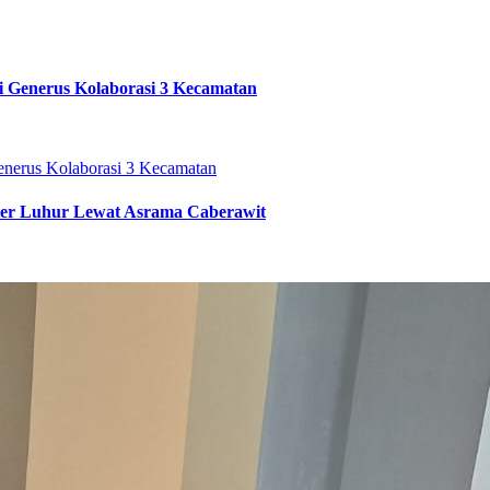
i Generus Kolaborasi 3 Kecamatan
ter Luhur Lewat Asrama Caberawit