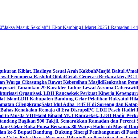
0
"Jaksa Masuk Sekolah"
1 Ekor Kambing
1 Maret 2025
1 Ramadan 14
gukuran Kiblat, Hasilnya Sesuai Arah Kakbah
Masjid Baitul A’mal
Lewat Fenomena Rashdul Qiblat
Cetak Generasi Berkarakter, PC L
dan Warga Cikasungka Rawat Kebersihan Masjid
Keakraban Pemu
anyusari Tanamkan 29 Karakter Luhur Lewat Asrama Caberawit
ukturisasi Organisasi, LDII Rancaekek Perkuat Kinerja Kepengur
at Islam
LDII Kabupaten Bandung Gelar Pelatihan Rukyatul Hila
amatan Cilengkrang
Salat Idul Adha 1447 H di Soreang dan Kat
Bahas Kenakalan Remaja di Era Disrupsi
PC LDII Paseh Hadiri 
d to Musda VIII
Halal Bihalal MUI Rancaekek, LDII Hadir Perk
andang Bagikan 500 Takjil, Semarakkan Ramadan dan Pererat 
ang Gelar Buka Puasa Bersama, 80 Warga Hadiri di Masjid Dar
dan ke-5 Bupati Bandung, Dukung Sinergi Pembangunan di Pase
 Gelar Buka Puasa Bersama, Dilanjutkan Pengajian dan Taraw