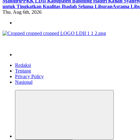
Mandiri
PPKK LDII Kabupaten Bandung Hadiri Kajian Syahri
untuk Tingkatkan Kualitas Ibadah Selama Liburan
Asrama Libu
Thu. Aug 6th, 2026
ldiikabbandung.or.id
Redaksi
Tentang
Privacy Policy
Nasional