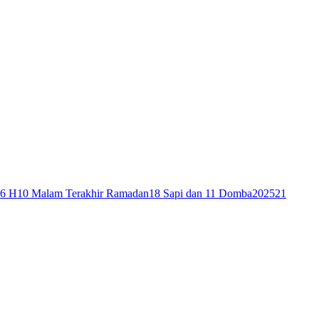
46 H
10 Malam Terakhir Ramadan
18 Sapi dan 11 Domba
2025
21