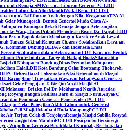
wah Islamiyah
PC LDII Rancaekek dan DKM Al Awwabin
hur pada Remaja SMP
Asrama Liburan Generus PC LDII
arakter Luhur dan Alim Mandiri
Wakil Ketua PC LDII
rawit untuk Isi Liburan Anak dengan Nilai Keagamaan
TPA Al
h Gelar Munaqosah, Bentuk Generasi Muda Cinta Al-
 Kabupaten Kuningan Bekali Remaja dengan Keterampilan
Tumor ke Warga
Tulus Pribadi Memotivasi Bisnis Dai Daiyah LDII
nkan Peran Bapak dalam Membangun Karakter Anak Lewat
umah Tangga Sakinah
Kemenag Ciparay Sosialisasikan Layanan
CKG, Komitmen Dukung BEDAS dan Indonesia Emas
 Pererat Silaturahmi dalam Kebersamaan
LDII Kamanre Bentuk
ntributor Profesional dan Tangguh Hadapi Hoaks
Silaturahim
asjid di Kabupaten Bandung
Dinas Pertanian Kabupaten
belihan Halal
LDII Kota Bandung Gelar Bootcamp Thoharoh,
I PC Bekasi Barat Laksanakan Aksi Kebersihan di Masjid
DII Bayongbong Tingkatkan Wawasan Kebangsaan Generasi
ari Gelar Pengajian Tafsir Qur’an di Masjid Al
II Makassar: Brigjen Pol Dr. Mokhamad Ngajib Apresiasi
ng Royong Bangun Fasilitas Baru di Masjid Nurul Ahya
PC
n dan Pembinaan Generasi Penerus oleh PC LDII
Cianjur Gelar Pengajian Akhir Tahun untuk Generasi
 Sahabat” di Masjid Manbaul Huda Katapang
PC LDII
ke Air Terjun Celak di Tenjolaya
Remaja Masjid Sabilla Rosyad
enerasi Unggul dan Mandiri
PC LDII Pasirjambu Bersinergi
ayu, Wujudkan Generasi Berakhlakul Karimah, Berilmu, dan