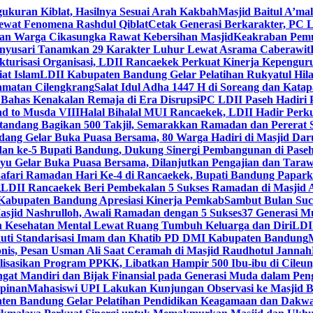
gukuran Kiblat, Hasilnya Sesuai Arah Kakbah
Masjid Baitul A’mal
Lewat Fenomena Rashdul Qiblat
Cetak Generasi Berkarakter, PC L
dan Warga Cikasungka Rawat Kebersihan Masjid
Keakraban Pemu
anyusari Tanamkan 29 Karakter Luhur Lewat Asrama Caberawit
ukturisasi Organisasi, LDII Rancaekek Perkuat Kinerja Kepengur
at Islam
LDII Kabupaten Bandung Gelar Pelatihan Rukyatul Hila
amatan Cilengkrang
Salat Idul Adha 1447 H di Soreang dan Kat
Bahas Kenakalan Remaja di Era Disrupsi
PC LDII Paseh Hadiri 
d to Musda VIII
Halal Bihalal MUI Rancaekek, LDII Hadir Perk
andang Bagikan 500 Takjil, Semarakkan Ramadan dan Pererat 
ang Gelar Buka Puasa Bersama, 80 Warga Hadiri di Masjid Dar
dan ke-5 Bupati Bandung, Dukung Sinergi Pembangunan di Pase
 Gelar Buka Puasa Bersama, Dilanjutkan Pengajian dan Taraw
Safari Ramadan Hari Ke-4 di Rancaekek, Bupati Bandung Papar
g
LDII Rancaekek Beri Pembekalan 5 Sukses Ramadan di Masjid 
Kabupaten Bandung Apresiasi Kinerja Pemkab
Sambut Bulan Suc
asjid Nashrulloh, Awali Ramadan dengan 5 Sukses
37 Generasi Mu
 Kesehatan Mental Lewat Ruang Tumbuh Keluarga dan Diri
LDII
uti Standarisasi Imam dan Khatib PD DMI Kabupaten Bandung
nis, Pesan Usman Ali Saat Ceramah di Masjid Raudhotul Jannah
isasikan Program PPKK, Libatkan Hampir 500 Ibu-ibu di Cileun
 Mandiri dan Bijak Finansial pada Generasi Muda dalam Peng
pinan
Mahasiswi UPI Lakukan Kunjungan Observasi ke Masjid B
en Bandung Gelar Pelatihan Pendidikan Keagamaan dan Dakw