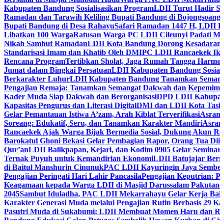
Kabupaten Bandung Sosialisasikan Program
LDII Turut Hadir 
Ramadan dan Tarawih Keliling Bupati Bandung di Bojongsoan
Bupati Bandung di Desa Rahayu
Safari Ramadan 1447 H, LDII 
Libatkan 100 Warga
Ratusan Warga PC LDII Cileunyi Padati M
Nikah Sambut Ramadan
LDII Kota Bandung Dorong Kesadaran
Standarisasi Imam dan Khatib Oleh DMI
PC LDII Rancaekek Ik
Rencana Program
Tertibkan Sholat, Jaga Rumah Tangga Harmo
Jumat dalam Bingkai Persatuan
LDII Kabupaten Bandung Sosial
Berkarakter Luhur
LDII Kabupaten Bandung Tanamkan Semangat
Pengajian Remaja: Tanamkan Semangat Dakwah dan Kepemim
Kader Muda Siap Dakwah dan Berorganisasi
DPD LDII Kabupat
Kapasitas Pengurus dan Literasi Digital
DMI dan LDII Kota Tas
Gelar Pemantauan Istiwa A’zam, Arah Kiblat Terverifikasi
Asram
Soreang: Edukatif, Seru, dan Tanamkan Karakter Mandiri
Asra
Rancaekek Ajak Warga Bijak Bermedia Sosial, Dukung Akun 
Barokatul Ghoni Bekasi Gelar Pembagian Rapor, Orang Tua Dii
Qur’an
LDII Balikpapan, Kejari, dan Kodim 0905 Gelar Seminar
Ternak Puyuh untuk Kemandirian Ekonomi
LDII Batujajar Be
di Baitul Manshurin Cinunuk
PAC LDII Kayuringin Jaya Sembe
Pengajian Peringati Hari Lahir Pancasila
Pengajian Keputrian:
Keagamaan kepada Warga LDII di Masjid Darussalam Pakuta
2045
Sambut Iduladha, PAC LDII Mekarrahayu Gelar Kerja Bak
Karakter Generasi Muda melalui Pengajian Rutin Berbasis 29 
Pasutri Muda di Sukabumi: LDII Membuat Momen Haru dan Ro