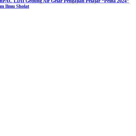
n
PAC LDII Gedung Air Gelar Pengajian Pelajar “Pelita 2024”
m Ilmu Sholat