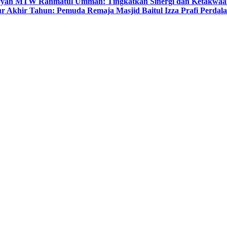
yyah MTW Rahmatul Ummah: Tingkatkan Sinergi dan Ketakwaa
r Akhir Tahun: Pemuda Remaja Masjid Baitul Izza Prafi Perdala