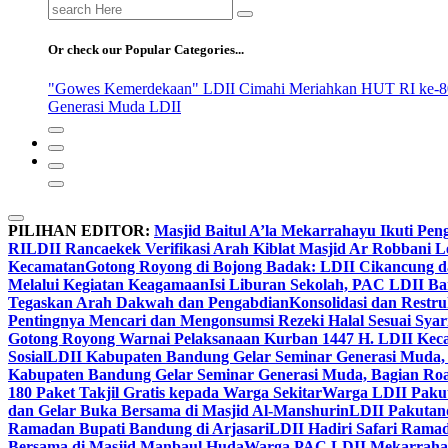
Search
for:
Or check our Popular Categories...
"Gowes Kemerdekaan" LDII Cimahi Meriahkan HUT RI ke-8
Generasi Muda LDII
PILIHAN EDITOR:
Masjid Baitul A’la Mekarrahayu Ikuti Pen
RI
LDII Rancaekek Verifikasi Arah Kiblat Masjid Ar Robbani 
Kecamatan
Gotong Royong di Bojong Badak: LDII Cikancung 
Melalui Kegiatan Keagamaan
Isi Liburan Sekolah, PAC LDII B
Tegaskan Arah Dakwah dan Pengabdian
Konsolidasi dan Restr
Pentingnya Mencari dan Mengonsumsi Rezeki Halal Sesuai Syari
Gotong Royong Warnai Pelaksanaan Kurban 1447 H. LDII Kec
Sosial
LDII Kabupaten Bandung Gelar Seminar Generasi Muda, 
Kabupaten Bandung Gelar Seminar Generasi Muda, Bagian Roa
180 Paket Takjil Gratis kepada Warga Sekitar
Warga LDII Pakut
dan Gelar Buka Bersama di Masjid Al-Manshurin
LDII Pakutand
Ramadan Bupati Bandung di Arjasari
LDII Hadiri Safari Rama
Bersama di Masjid Manbaul Huda
Warga PAC LDII Mekarrahayu