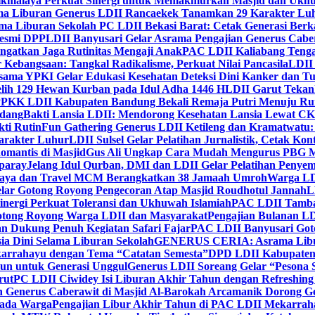
ikmalaya Perkuat Sinergi untuk Memakmurkan Masjid dan Ukhu
a Liburan Generus LDII Rancaekek Tanamkan 29 Karakter Lu
ma Liburan Sekolah PC LDII Bekasi Barat: Cetak Generasi Berk
Resmi DPP
LDII Banyusari Gelar Asrama Pengajian Generus Cabe
ngatkan Jaga Rutinitas Mengaji Anak
PAC LDII Kaliabang Tenga
 Kebangsaan: Tangkal Radikalisme, Perkuat Nilai Pancasila
LDII
rsama YPKI Gelar Edukasi Kesehatan Deteksi Dini Kanker dan 
lih 129 Hewan Kurban pada Idul Adha 1446 H
LDII Garut Teka
 PPKK LDII Kabupaten Bandung Bekali Remaja Putri Menuju R
ndang
Bakti Lansia LDII: Mendorong Kesehatan Lansia Lewat 
ti Rutin
Fun Gathering Generus LDII Ketileng dan Kramatwatu:
Karakter Luhur
LDII Sulsel Gelar Pelatihan Jurnalistik, Cetak Ko
mantis di Masjid
Gus Ali Ungkap Cara Mudah Mengurus PBG M
paray
Jelang Idul Qurban, DMI dan LDII Gelar Pelatihan Penyem
aya dan Travel MCM Berangkatkan 38 Jamaah Umroh
Warga LDI
lar Gotong Royong Pengecoran Atap Masjid Roudhotul Jannah
L
nergi Perkuat Toleransi dan Ukhuwah Islamiah
PAC LDII Tambaks
otong Royong Warga LDII dan Masyarakat
Pengajian Bulanan LD
an Dukung Penuh Kegiatan Safari Fajar
PAC LDII Banyusari Goto
ia Dini Selama Liburan Sekolah
GENERUS CERIA: Asrama Libura
karrahayu dengan Tema “Catatan Semesta”
DPD LDII Kabupaten 
un untuk Generasi Unggul
Generus LDII Soreang Gelar “Pesona
rut
PC LDII Ciwidey Isi Liburan Akhir Tahun dengan Refreshing 
n Generus Caberawit di Masjid Al-Barokah Arcamanik Dorong G
pada Warga
Pengajian Libur Akhir Tahun di PAC LDII Mekarrah