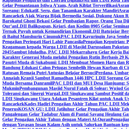
Kapasitas Pengurus dan Literasi Digital
DMI dan LDII Kota Tas
Gelar Pemantauan Istiwa A’zam, Arah Kiblat Terverifikasi
Asram
Soreang: Edukatif, Seru, dan Tanamkan Karakter Mandiri
Asra
Rancaekek Ajak Warga Bijak Bermedia Sosial, Dukung Akun 
Barokatul Ghoni Bekasi Gelar Pembagian Rapor, Orang Tua Dii
Qur’an
LDII Balikpapan, Kejari, dan Kodim 0905 Gelar Seminar
Ternak Puyuh untuk Kemandirian Ekonomi
LDII Batujajar Be
di Baitul Manshurin Cinunuk
PAC LDII Kayuringin Jaya Sembe
Pengajian Peringati Hari Lahir Pancasila
Pengajian Keputrian:
Keagamaan kepada Warga LDII di Masjid Darussalam Pakuta
2045
Sambut Iduladha, PAC LDII Mekarrahayu Gelar Kerja Bak
Karakter Generasi Muda melalui Pengajian Rutin Berbasis 29 
Pasutri Muda di Sukabumi: LDII Membuat Momen Haru dan Ro
Bandung Edukasi Calon Petugas Sembelih Hewan Kurban di Ci
Ratusan Remaja Putri Antusias Belajar Bersuci
Perdana, Umbar
Annajah Kranji Sambut Ramadhan 1446 H
PC LDII Soreang Ge
Muda Bersama Danramil
PAC LDII dan MUI Desa Hanjuang: Si
Mukmin
Pembangunan Masjid Nurul Fatah di Solear: Wujud G
Toleransi dan Sinergi Warga
LDII Singkawang Sambut Positif d
LDII Singkawang Utara Adakan Pesantren Kilat untuk Anak Us
Rancaekek
Kades Hadiri Pengajian Akhir Tahun PAC LDII Me
Penerus
KOSAN GU: LDII Jatiluhur Gelar Pengajian Akhir Tah
Pangalengan Gelar Tadabur Alam di Pantai Sayang Heulang Ga
Gelar Pengajian Akhir Tahun dengan Materi Al-Quran
Pengajia
dengan Yayasan Insan Kalam Asih untuk Salurkan Bantuan ke