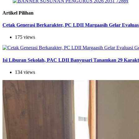
Artikel Pilihan
Cetak Generasi Berkarakter, PC LDII Margaasih Gelar Evaluas
175 views
Isi Liburan Sekolah, PAC LDII Banyusari Tanamkan 29 Karak
134 views