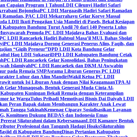
kan Capaian Program 1 Tahun
LDII Cileunyi Hadiri Safari
Arrabani Bojongloa
PC LDII Margaasih Hadiri Safari Ramadan
i Ramadan, PAC LDII Mekarrahayu Gelar Korve Massal
da LDII Ikuti Pengajian Usia Mandiri di Paseh, Bekal Kesiapan
 Kabupaten Bandung Turut Andil 70 dari 140 Peserta Lulus
Musyawarah Pemuda PC LDII Majalaya Bahas Evaluasi dan
PC LDII Rancaekek Hadiri Bahtsul Masa’il MUI, Bahas Sholat
yi
PC LDII Majalaya Dorong Generasi Penerus Alim, Faqih, dan
ajian “Gigih Preneur”
DPD LDII Kota Bandung Gelar
aitul Haq LDII Sukasari
DPD LDII Kabupaten Bandung Cetak
ah
PC LDII Rancaekek Gelar Konsolidasi, Bahas Peningkatan
wah Islamiyah
PC LDII Rancaekek dan DKM Al Awwabin
hur pada Remaja SMP
Asrama Liburan Generus PC LDII
arakter Luhur dan Alim Mandiri
Wakil Ketua PC LDII
rawit untuk Isi Liburan Anak dengan Nilai Keagamaan
TPA Al
h Gelar Munaqosah, Bentuk Generasi Muda Cinta Al-
 Kabupaten Kuningan Bekali Remaja dengan Keterampilan
Tumor ke Warga
Tulus Pribadi Memotivasi Bisnis Dai Daiyah LDII
nkan Peran Bapak dalam Membangun Karakter Anak Lewat
umah Tangga Sakinah
Kemenag Ciparay Sosialisasikan Layanan
CKG, Komitmen Dukung BEDAS dan Indonesia Emas
 Pererat Silaturahmi dalam Kebersamaan
LDII Kamanre Bentuk
ntributor Profesional dan Tangguh Hadapi Hoaks
Silaturahim
asjid di Kabupaten Bandung
Dinas Pertanian Kabupaten