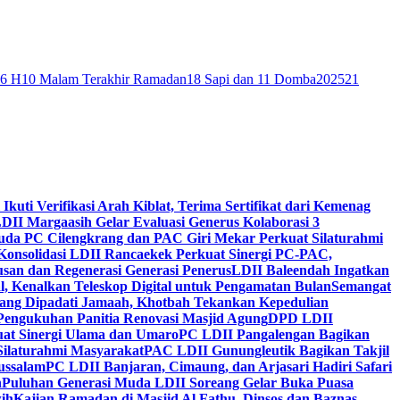
46 H
10 Malam Terakhir Ramadan
18 Sapi dan 11 Domba
2025
21
 Ikuti Verifikasi Arah Kiblat, Terima Sertifikat dari Kemenag
DII Margaasih Gelar Evaluasi Generus Kolaborasi 3
da PC Cilengkrang dan PAC Giri Mekar Perkuat Silaturahmi
Konsolidasi LDII Rancaekek Perkuat Sinergi PC-PAC,
usan dan Regenerasi Generasi Penerus
LDII Baleendah Ingatkan
l, Kenalkan Teleskop Digital untuk Pengamatan Bulan
Semangat
apang Dipadati Jamaah, Khotbah Tekankan Kepedulian
Pengukuhan Panitia Renovasi Masjid Agung
DPD LDII
uat Sinergi Ulama dan Umaro
PC LDII Pangalengan Bagikan
Silaturahmi Masyarakat
PAC LDII Gunungleutik Bagikan Takjil
ussalam
PC LDII Banjaran, Cimaung, dan Arjasari Hadiri Safari
h
Puluhan Generasi Muda LDII Soreang Gelar Buka Puasa
ih
Kajian Ramadan di Masjid Al Fathu, Dinsos dan Baznas