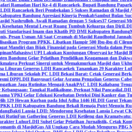
Safari Ramadan Hari Ke-4 di Rancaekek, Bupati Bandung Papar
g
LDII Rancaekek Beri Pembekalan 5 Sukses Ramadan di Masjid 
Kabupaten Bandung Apresiasi Kinerja Pemkab
Sambut Bulan Suc
asjid Nashrulloh, Awali Ramadan dengan 5 Sukses
37 Generasi Mu
 Kesehatan Mental Lewat Ruang Tumbuh Keluarga dan Diri
LDII
uti Standarisasi Imam dan Khatib PD DMI Kabupaten Bandung
nis, Pesan Usman Ali Saat Ceramah di Masjid Raudhotul Jannah
isasikan Program PPKK, Libatkan Hampir 500 Ibu-ibu di Cileun
 Mandiri dan Bijak Finansial pada Generasi Muda dalam Peng
pinan
Mahasiswi UPI Lakukan Kunjungan Observasi ke Masjid B
en Bandung Gelar Pelatihan Pendidikan Keagamaan dan Dakw
ikmalaya Perkuat Sinergi untuk Memakmurkan Masjid dan Ukhu
a Liburan Generus LDII Rancaekek Tanamkan 29 Karakter Lu
ma Liburan Sekolah PC LDII Bekasi Barat: Cetak Generasi Berk
Resmi DPP
LDII Banyusari Gelar Asrama Pengajian Generus Cabe
ngatkan Jaga Rutinitas Mengaji Anak
PAC LDII Kaliabang Tenga
 Kebangsaan: Tangkal Radikalisme, Perkuat Nilai Pancasila
LDII
rsama YPKI Gelar Edukasi Kesehatan Deteksi Dini Kanker dan 
lih 129 Hewan Kurban pada Idul Adha 1446 H
LDII Garut Teka
 PPKK LDII Kabupaten Bandung Bekali Remaja Putri Menuju R
ndang
Bakti Lansia LDII: Mendorong Kesehatan Lansia Lewat 
ti Rutin
Fun Gathering Generus LDII Ketileng dan Kramatwatu:
Karakter Luhur
LDII Sulsel Gelar Pelatihan Jurnalistik, Cetak Ko
mantis di Masjid
Gus Ali Ungkap Cara Mudah Mengurus PBG M