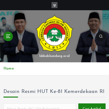
S
k
i
p
t
o
c
o
n
t
ldiikabbandung.or.id
e
n
Home
t
Desain Resmi HUT Ke-81 Kemerdekaan RI
Cari Artikel