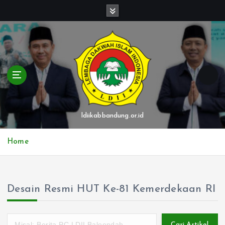
S
k
i
p
t
o
c
o
n
t
ldiikabbandung.or.id
e
n
Home
t
Desain Resmi HUT Ke-81 Kemerdekaan RI
Cari Artikel