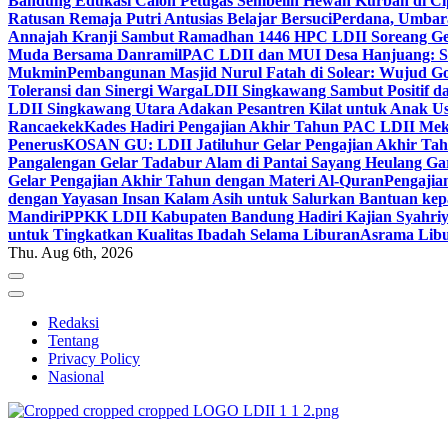
Bandung Edukasi Calon Petugas Sembelih Hewan Kurban di Ci
Ratusan Remaja Putri Antusias Belajar Bersuci
Perdana, Umbar
Annajah Kranji Sambut Ramadhan 1446 H
PC LDII Soreang Ge
Muda Bersama Danramil
PAC LDII dan MUI Desa Hanjuang: Si
Mukmin
Pembangunan Masjid Nurul Fatah di Solear: Wujud G
Toleransi dan Sinergi Warga
LDII Singkawang Sambut Positif d
LDII Singkawang Utara Adakan Pesantren Kilat untuk Anak Us
Rancaekek
Kades Hadiri Pengajian Akhir Tahun PAC LDII Me
Penerus
KOSAN GU: LDII Jatiluhur Gelar Pengajian Akhir Tah
Pangalengan Gelar Tadabur Alam di Pantai Sayang Heulang Ga
Gelar Pengajian Akhir Tahun dengan Materi Al-Quran
Pengajia
dengan Yayasan Insan Kalam Asih untuk Salurkan Bantuan ke
Mandiri
PPKK LDII Kabupaten Bandung Hadiri Kajian Syahri
untuk Tingkatkan Kualitas Ibadah Selama Liburan
Asrama Libu
Thu. Aug 6th, 2026
Redaksi
Tentang
Privacy Policy
Nasional
ldiikabbandung.or.id