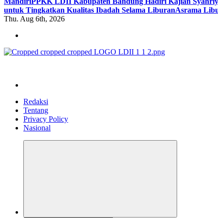
Mandiri
PPKK LDII Kabupaten Bandung Hadiri Kajian Syahri
untuk Tingkatkan Kualitas Ibadah Selama Liburan
Asrama Libu
Thu. Aug 6th, 2026
ldiikabbandung.or.id
Redaksi
Tentang
Privacy Policy
Nasional