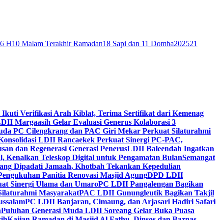
46 H
10 Malam Terakhir Ramadan
18 Sapi dan 11 Domba
2025
21
 Ikuti Verifikasi Arah Kiblat, Terima Sertifikat dari Kemenag
DII Margaasih Gelar Evaluasi Generus Kolaborasi 3
da PC Cilengkrang dan PAC Giri Mekar Perkuat Silaturahmi
Konsolidasi LDII Rancaekek Perkuat Sinergi PC-PAC,
usan dan Regenerasi Generasi Penerus
LDII Baleendah Ingatkan
l, Kenalkan Teleskop Digital untuk Pengamatan Bulan
Semangat
apang Dipadati Jamaah, Khotbah Tekankan Kepedulian
Pengukuhan Panitia Renovasi Masjid Agung
DPD LDII
uat Sinergi Ulama dan Umaro
PC LDII Pangalengan Bagikan
Silaturahmi Masyarakat
PAC LDII Gunungleutik Bagikan Takjil
ussalam
PC LDII Banjaran, Cimaung, dan Arjasari Hadiri Safari
h
Puluhan Generasi Muda LDII Soreang Gelar Buka Puasa
ih
Kajian Ramadan di Masjid Al Fathu, Dinsos dan Baznas