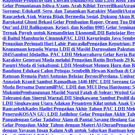
Kapasitas Pengurus dan Literasi Digital
DMI dan LDII Kota Tas
Gelar Pemantauan Istiwa A’zam, Arah Kiblat Terverifikasi
Asram
Soreang: Edukatif, Seru, dan Tanamkan Karakter Mandiri
Asra
Rancaekek Ajak Warga Bijak Bermedia Sosial, Dukung Akun 
Barokatul Ghoni Bekasi Gelar Pembagian Rapor, Orang Tua Dii
Qur’an
LDII Balikpapan, Kejari, dan Kodim 0905 Gelar Seminar
Ternak Puyuh untuk Kemandirian Ekonomi
LDII Batujajar Be
di Baitul Manshurin Cinunuk
PAC LDII Kayuringin Jaya Sembe
Pengajian Peringati Hari Lahir Pancasila
Pengajian Keputrian:
Keagamaan kepada Warga LDII di Masjid Darussalam Pakuta
2045
Sambut Iduladha, PAC LDII Mekarrahayu Gelar Kerja Bak
Karakter Generasi Muda melalui Pengajian Rutin Berbasis 29 
Pasutri Muda di Sukabumi: LDII Membuat Momen Haru dan Ro
Bandung Edukasi Calon Petugas Sembelih Hewan Kurban di Ci
Ratusan Remaja Putri Antusias Belajar Bersuci
Perdana, Umbar
Annajah Kranji Sambut Ramadhan 1446 H
PC LDII Soreang Ge
Muda Bersama Danramil
PAC LDII dan MUI Desa Hanjuang: Si
Mukmin
Pembangunan Masjid Nurul Fatah di Solear: Wujud G
Toleransi dan Sinergi Warga
LDII Singkawang Sambut Positif d
LDII Singkawang Utara Adakan Pesantren Kilat untuk Anak Us
Rancaekek
Kades Hadiri Pengajian Akhir Tahun PAC LDII Me
Penerus
KOSAN GU: LDII Jatiluhur Gelar Pengajian Akhir Tah
Pangalengan Gelar Tadabur Alam di Pantai Sayang Heulang Ga
Gelar Pengajian Akhir Tahun dengan Materi Al-Quran
Pengajia
dengan Yayasan Insan Kalam Asih untuk Salurkan Bantuan ke