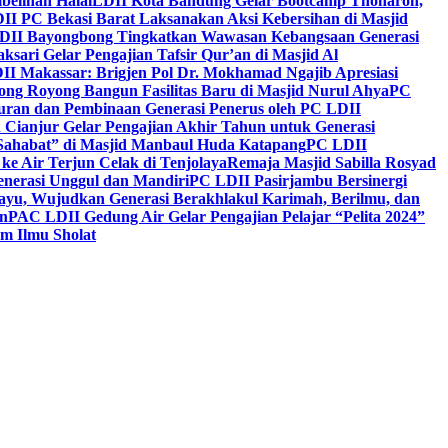
belihan Halal
LDII Kota Bandung Gelar Bootcamp Thoharoh,
I PC Bekasi Barat Laksanakan Aksi Kebersihan di Masjid
DII Bayongbong Tingkatkan Wawasan Kebangsaan Generasi
ari Gelar Pengajian Tafsir Qur’an di Masjid Al
II Makassar: Brigjen Pol Dr. Mokhamad Ngajib Apresiasi
ng Royong Bangun Fasilitas Baru di Masjid Nurul Ahya
PC
n dan Pembinaan Generasi Penerus oleh PC LDII
Cianjur Gelar Pengajian Akhir Tahun untuk Generasi
 Sahabat” di Masjid Manbaul Huda Katapang
PC LDII
ke Air Terjun Celak di Tenjolaya
Remaja Masjid Sabilla Rosyad
enerasi Unggul dan Mandiri
PC LDII Pasirjambu Bersinergi
ayu, Wujudkan Generasi Berakhlakul Karimah, Berilmu, dan
n
PAC LDII Gedung Air Gelar Pengajian Pelajar “Pelita 2024”
m Ilmu Sholat