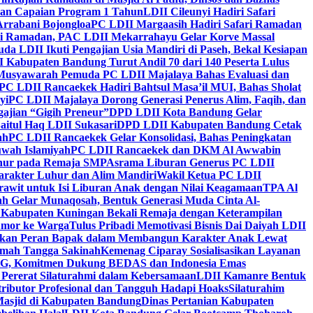
kan Capaian Program 1 Tahun
LDII Cileunyi Hadiri Safari
Arrabani Bojongloa
PC LDII Margaasih Hadiri Safari Ramadan
i Ramadan, PAC LDII Mekarrahayu Gelar Korve Massal
da LDII Ikuti Pengajian Usia Mandiri di Paseh, Bekal Kesiapan
 Kabupaten Bandung Turut Andil 70 dari 140 Peserta Lulus
Musyawarah Pemuda PC LDII Majalaya Bahas Evaluasi dan
PC LDII Rancaekek Hadiri Bahtsul Masa’il MUI, Bahas Sholat
yi
PC LDII Majalaya Dorong Generasi Penerus Alim, Faqih, dan
ajian “Gigih Preneur”
DPD LDII Kota Bandung Gelar
aitul Haq LDII Sukasari
DPD LDII Kabupaten Bandung Cetak
ah
PC LDII Rancaekek Gelar Konsolidasi, Bahas Peningkatan
wah Islamiyah
PC LDII Rancaekek dan DKM Al Awwabin
hur pada Remaja SMP
Asrama Liburan Generus PC LDII
arakter Luhur dan Alim Mandiri
Wakil Ketua PC LDII
rawit untuk Isi Liburan Anak dengan Nilai Keagamaan
TPA Al
h Gelar Munaqosah, Bentuk Generasi Muda Cinta Al-
 Kabupaten Kuningan Bekali Remaja dengan Keterampilan
Tumor ke Warga
Tulus Pribadi Memotivasi Bisnis Dai Daiyah LDII
nkan Peran Bapak dalam Membangun Karakter Anak Lewat
umah Tangga Sakinah
Kemenag Ciparay Sosialisasikan Layanan
CKG, Komitmen Dukung BEDAS dan Indonesia Emas
 Pererat Silaturahmi dalam Kebersamaan
LDII Kamanre Bentuk
ntributor Profesional dan Tangguh Hadapi Hoaks
Silaturahim
asjid di Kabupaten Bandung
Dinas Pertanian Kabupaten