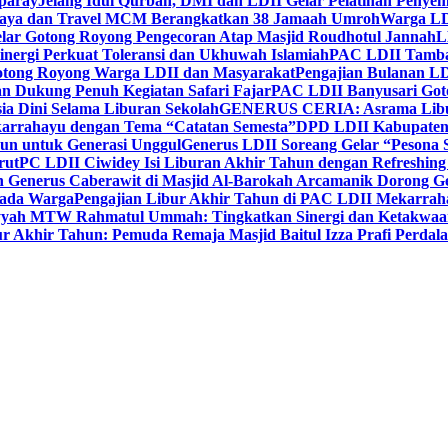
paray
Jelang Idul Qurban, DMI dan LDII Gelar Pelatihan Penyem
aya dan Travel MCM Berangkatkan 38 Jamaah Umroh
Warga LDI
lar Gotong Royong Pengecoran Atap Masjid Roudhotul Jannah
L
nergi Perkuat Toleransi dan Ukhuwah Islamiah
PAC LDII Tambaks
otong Royong Warga LDII dan Masyarakat
Pengajian Bulanan LD
an Dukung Penuh Kegiatan Safari Fajar
PAC LDII Banyusari Goto
ia Dini Selama Liburan Sekolah
GENERUS CERIA: Asrama Libura
karrahayu dengan Tema “Catatan Semesta”
DPD LDII Kabupaten 
un untuk Generasi Unggul
Generus LDII Soreang Gelar “Pesona
rut
PC LDII Ciwidey Isi Liburan Akhir Tahun dengan Refreshing 
n Generus Caberawit di Masjid Al-Barokah Arcamanik Dorong G
pada Warga
Pengajian Libur Akhir Tahun di PAC LDII Mekarrah
yyah MTW Rahmatul Ummah: Tingkatkan Sinergi dan Ketakwaa
r Akhir Tahun: Pemuda Remaja Masjid Baitul Izza Prafi Perdala