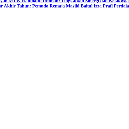
yyah MTW Rahmatul Ummah: Tingkatkan Sinergi dan Ketakwaa
r Akhir Tahun: Pemuda Remaja Masjid Baitul Izza Prafi Perdala