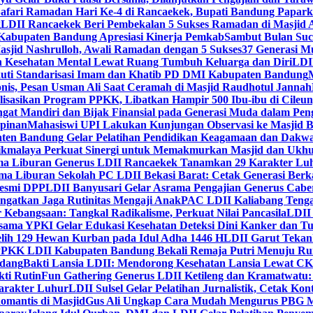
Safari Ramadan Hari Ke-4 di Rancaekek, Bupati Bandung Papar
g
LDII Rancaekek Beri Pembekalan 5 Sukses Ramadan di Masjid 
Kabupaten Bandung Apresiasi Kinerja Pemkab
Sambut Bulan Suc
asjid Nashrulloh, Awali Ramadan dengan 5 Sukses
37 Generasi Mu
 Kesehatan Mental Lewat Ruang Tumbuh Keluarga dan Diri
LDII
uti Standarisasi Imam dan Khatib PD DMI Kabupaten Bandung
nis, Pesan Usman Ali Saat Ceramah di Masjid Raudhotul Jannah
isasikan Program PPKK, Libatkan Hampir 500 Ibu-ibu di Cileun
 Mandiri dan Bijak Finansial pada Generasi Muda dalam Peng
pinan
Mahasiswi UPI Lakukan Kunjungan Observasi ke Masjid B
en Bandung Gelar Pelatihan Pendidikan Keagamaan dan Dakw
ikmalaya Perkuat Sinergi untuk Memakmurkan Masjid dan Ukhu
a Liburan Generus LDII Rancaekek Tanamkan 29 Karakter Lu
ma Liburan Sekolah PC LDII Bekasi Barat: Cetak Generasi Berk
Resmi DPP
LDII Banyusari Gelar Asrama Pengajian Generus Cabe
ngatkan Jaga Rutinitas Mengaji Anak
PAC LDII Kaliabang Tenga
 Kebangsaan: Tangkal Radikalisme, Perkuat Nilai Pancasila
LDII
rsama YPKI Gelar Edukasi Kesehatan Deteksi Dini Kanker dan 
lih 129 Hewan Kurban pada Idul Adha 1446 H
LDII Garut Teka
 PPKK LDII Kabupaten Bandung Bekali Remaja Putri Menuju R
ndang
Bakti Lansia LDII: Mendorong Kesehatan Lansia Lewat 
ti Rutin
Fun Gathering Generus LDII Ketileng dan Kramatwatu:
Karakter Luhur
LDII Sulsel Gelar Pelatihan Jurnalistik, Cetak Ko
mantis di Masjid
Gus Ali Ungkap Cara Mudah Mengurus PBG M