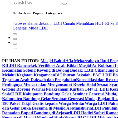
Search
for:
Or check our Popular Categories...
"Gowes Kemerdekaan" LDII Cimahi Meriahkan HUT RI ke-8
Generasi Muda LDII
PILIHAN EDITOR:
Masjid Baitul A’la Mekarrahayu Ikuti Pen
RI
LDII Rancaekek Verifikasi Arah Kiblat Masjid Ar Robbani 
Kecamatan
Gotong Royong di Bojong Badak: LDII Cikancung 
Melalui Kegiatan Keagamaan
Isi Liburan Sekolah, PAC LDII B
Tegaskan Arah Dakwah dan Pengabdian
Konsolidasi dan Restr
Pentingnya Mencari dan Mengonsumsi Rezeki Halal Sesuai Syari
Gotong Royong Warnai Pelaksanaan Kurban 1447 H. LDII Kec
Sosial
LDII Kabupaten Bandung Gelar Seminar Generasi Muda, 
Kabupaten Bandung Gelar Seminar Generasi Muda, Bagian Roa
180 Paket Takjil Gratis kepada Warga Sekitar
Warga LDII Pakut
dan Gelar Buka Bersama di Masjid Al-Manshurin
LDII Pakutand
Ramadan Bupati Bandung di Arjasari
LDII Hadiri Safari Rama
Bersama di Masjid Manbaul Huda
Warga PAC LDII Mekarrahayu