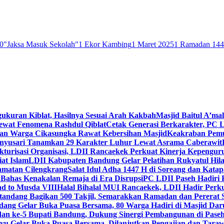
0
"Jaksa Masuk Sekolah"
1 Ekor Kambing
1 Maret 2025
1 Ramadan 14
gukuran Kiblat, Hasilnya Sesuai Arah Kakbah
Masjid Baitul A’mal
Lewat Fenomena Rashdul Qiblat
Cetak Generasi Berkarakter, PC L
dan Warga Cikasungka Rawat Kebersihan Masjid
Keakraban Pemu
anyusari Tanamkan 29 Karakter Luhur Lewat Asrama Caberawit
ukturisasi Organisasi, LDII Rancaekek Perkuat Kinerja Kepengur
at Islam
LDII Kabupaten Bandung Gelar Pelatihan Rukyatul Hila
amatan Cilengkrang
Salat Idul Adha 1447 H di Soreang dan Kat
Bahas Kenakalan Remaja di Era Disrupsi
PC LDII Paseh Hadiri 
d to Musda VIII
Halal Bihalal MUI Rancaekek, LDII Hadir Perk
andang Bagikan 500 Takjil, Semarakkan Ramadan dan Pererat 
ang Gelar Buka Puasa Bersama, 80 Warga Hadiri di Masjid Dar
dan ke-5 Bupati Bandung, Dukung Sinergi Pembangunan di Pase
 Gelar Buka Puasa Bersama, Dilanjutkan Pengajian dan Taraw