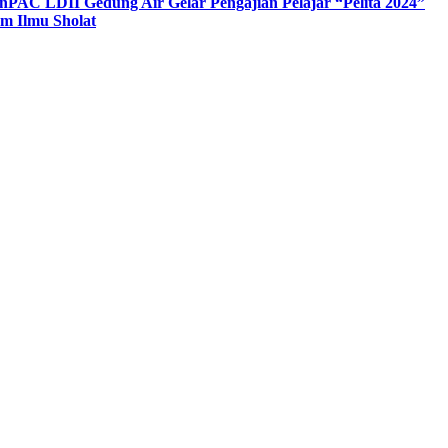
n
PAC LDII Gedung Air Gelar Pengajian Pelajar “Pelita 2024”
m Ilmu Sholat