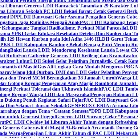
ikmalaya Perkuat Sinergi untuk Memakmurkan Masjid dan Ukhu
a Liburan Generus LDII Rancaekek Tanamkan 29 Karakter Lu
ma Liburan Sekolah PC LDII Bekasi Barat: Cetak Generasi Berk
Resmi DPP
LDII Banyusari Gelar Asrama Pengajian Generus Cabe
ngatkan Jaga Rutinitas Mengaji Anak
PAC LDII Kaliabang Tenga
 Kebangsaan: Tangkal Radikalisme, Perkuat Nilai Pancasila
LDII
rsama YPKI Gelar Edukasi Kesehatan Deteksi Dini Kanker dan 
lih 129 Hewan Kurban pada Idul Adha 1446 H
LDII Garut Teka
 PPKK LDII Kabupaten Bandung Bekali Remaja Putri Menuju R
ndang
Bakti Lansia LDII: Mendorong Kesehatan Lansia Lewat 
ti Rutin
Fun Gathering Generus LDII Ketileng dan Kramatwatu:
Karakter Luhur
LDII Sulsel Gelar Pelatihan Jurnalistik, Cetak Ko
mantis di Masjid
Gus Ali Ungkap Cara Mudah Mengurus PBG M
paray
Jelang Idul Qurban, DMI dan LDII Gelar Pelatihan Penyem
aya dan Travel MCM Berangkatkan 38 Jamaah Umroh
Warga LDI
lar Gotong Royong Pengecoran Atap Masjid Roudhotul Jannah
L
nergi Perkuat Toleransi dan Ukhuwah Islamiah
PAC LDII Tambaks
otong Royong Warga LDII dan Masyarakat
Pengajian Bulanan LD
an Dukung Penuh Kegiatan Safari Fajar
PAC LDII Banyusari Goto
ia Dini Selama Liburan Sekolah
GENERUS CERIA: Asrama Libura
karrahayu dengan Tema “Catatan Semesta”
DPD LDII Kabupaten 
un untuk Generasi Unggul
Generus LDII Soreang Gelar “Pesona
rut
PC LDII Ciwidey Isi Liburan Akhir Tahun dengan Refreshing 
n Generus Caberawit di Masjid Al-Barokah Arcamanik Dorong G
pada Warga
Pengajian Libur Akhir Tahun di PAC LDII Mekarrah