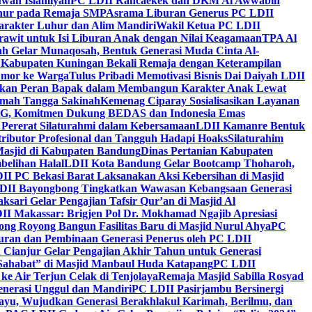
wah Islamiyah
PC LDII Rancaekek dan DKM Al Awwabin
hur pada Remaja SMP
Asrama Liburan Generus PC LDII
arakter Luhur dan Alim Mandiri
Wakil Ketua PC LDII
rawit untuk Isi Liburan Anak dengan Nilai Keagamaan
TPA Al
h Gelar Munaqosah, Bentuk Generasi Muda Cinta Al-
 Kabupaten Kuningan Bekali Remaja dengan Keterampilan
Tumor ke Warga
Tulus Pribadi Memotivasi Bisnis Dai Daiyah LDII
nkan Peran Bapak dalam Membangun Karakter Anak Lewat
umah Tangga Sakinah
Kemenag Ciparay Sosialisasikan Layanan
CKG, Komitmen Dukung BEDAS dan Indonesia Emas
 Pererat Silaturahmi dalam Kebersamaan
LDII Kamanre Bentuk
ntributor Profesional dan Tangguh Hadapi Hoaks
Silaturahim
asjid di Kabupaten Bandung
Dinas Pertanian Kabupaten
belihan Halal
LDII Kota Bandung Gelar Bootcamp Thoharoh,
I PC Bekasi Barat Laksanakan Aksi Kebersihan di Masjid
DII Bayongbong Tingkatkan Wawasan Kebangsaan Generasi
ari Gelar Pengajian Tafsir Qur’an di Masjid Al
II Makassar: Brigjen Pol Dr. Mokhamad Ngajib Apresiasi
ng Royong Bangun Fasilitas Baru di Masjid Nurul Ahya
PC
n dan Pembinaan Generasi Penerus oleh PC LDII
Cianjur Gelar Pengajian Akhir Tahun untuk Generasi
 Sahabat” di Masjid Manbaul Huda Katapang
PC LDII
ke Air Terjun Celak di Tenjolaya
Remaja Masjid Sabilla Rosyad
enerasi Unggul dan Mandiri
PC LDII Pasirjambu Bersinergi
ayu, Wujudkan Generasi Berakhlakul Karimah, Berilmu, dan