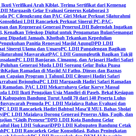
 Ikuti Verifikasi Arah Kiblat, Terima Sertifikat dari Kemenag
DII Margaasih Gelar Evaluasi Generus Kolaborasi 3
da PC Cilengkrang dan PAC Giri Mekar Perkuat Silaturahmi
Konsolidasi LDII Rancaekek Perkuat Sinergi PC-PAC,
usan dan Regenerasi Generasi Penerus
LDII Baleendah Ingatkan
l, Kenalkan Teleskop Digital untuk Pengamatan Bulan
Semangat
apang Dipadati Jamaah, Khotbah Tekankan Kepedulian
Pengukuhan Panitia Renovasi Masjid Agung
DPD LDII
uat Sinergi Ulama dan Umaro
PC LDII Pangalengan Bagikan
Silaturahmi Masyarakat
PAC LDII Gunungleutik Bagikan Takjil
ussalam
PC LDII Banjaran, Cimaung, dan Arjasari Hadiri Safari
h
Puluhan Generasi Muda LDII Soreang Gelar Buka Puasa
ih
Kajian Ramadan di Masjid Al Fathu, Dinsos dan Baznas
kan Capaian Program 1 Tahun
LDII Cileunyi Hadiri Safari
Arrabani Bojongloa
PC LDII Margaasih Hadiri Safari Ramadan
i Ramadan, PAC LDII Mekarrahayu Gelar Korve Massal
da LDII Ikuti Pengajian Usia Mandiri di Paseh, Bekal Kesiapan
 Kabupaten Bandung Turut Andil 70 dari 140 Peserta Lulus
Musyawarah Pemuda PC LDII Majalaya Bahas Evaluasi dan
PC LDII Rancaekek Hadiri Bahtsul Masa’il MUI, Bahas Sholat
yi
PC LDII Majalaya Dorong Generasi Penerus Alim, Faqih, dan
ajian “Gigih Preneur”
DPD LDII Kota Bandung Gelar
aitul Haq LDII Sukasari
DPD LDII Kabupaten Bandung Cetak
ah
PC LDII Rancaekek Gelar Konsolidasi, Bahas Peningkatan