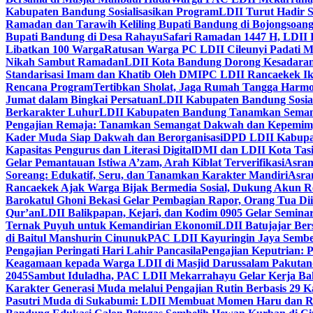
Kabupaten Bandung Sosialisasikan Program
LDII Turut Hadir 
Ramadan dan Tarawih Keliling Bupati Bandung di Bojongsoan
Bupati Bandung di Desa Rahayu
Safari Ramadan 1447 H, LDII 
Libatkan 100 Warga
Ratusan Warga PC LDII Cileunyi Padati M
Nikah Sambut Ramadan
LDII Kota Bandung Dorong Kesadaran
Standarisasi Imam dan Khatib Oleh DMI
PC LDII Rancaekek Ik
Rencana Program
Tertibkan Sholat, Jaga Rumah Tangga Harmo
Jumat dalam Bingkai Persatuan
LDII Kabupaten Bandung Sosial
Berkarakter Luhur
LDII Kabupaten Bandung Tanamkan Semangat
Pengajian Remaja: Tanamkan Semangat Dakwah dan Kepemim
Kader Muda Siap Dakwah dan Berorganisasi
DPD LDII Kabupat
Kapasitas Pengurus dan Literasi Digital
DMI dan LDII Kota Tas
Gelar Pemantauan Istiwa A’zam, Arah Kiblat Terverifikasi
Asram
Soreang: Edukatif, Seru, dan Tanamkan Karakter Mandiri
Asra
Rancaekek Ajak Warga Bijak Bermedia Sosial, Dukung Akun 
Barokatul Ghoni Bekasi Gelar Pembagian Rapor, Orang Tua Dii
Qur’an
LDII Balikpapan, Kejari, dan Kodim 0905 Gelar Seminar
Ternak Puyuh untuk Kemandirian Ekonomi
LDII Batujajar Be
di Baitul Manshurin Cinunuk
PAC LDII Kayuringin Jaya Sembe
Pengajian Peringati Hari Lahir Pancasila
Pengajian Keputrian:
Keagamaan kepada Warga LDII di Masjid Darussalam Pakuta
2045
Sambut Iduladha, PAC LDII Mekarrahayu Gelar Kerja Bak
Karakter Generasi Muda melalui Pengajian Rutin Berbasis 29 
Pasutri Muda di Sukabumi: LDII Membuat Momen Haru dan Ro