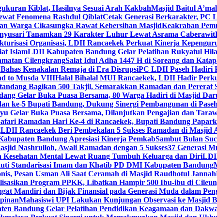
gukuran Kiblat, Hasilnya Sesuai Arah Kakbah
Masjid Baitul A’mal
Lewat Fenomena Rashdul Qiblat
Cetak Generasi Berkarakter, PC L
dan Warga Cikasungka Rawat Kebersihan Masjid
Keakraban Pemu
anyusari Tanamkan 29 Karakter Luhur Lewat Asrama Caberawit
ukturisasi Organisasi, LDII Rancaekek Perkuat Kinerja Kepengur
at Islam
LDII Kabupaten Bandung Gelar Pelatihan Rukyatul Hila
amatan Cilengkrang
Salat Idul Adha 1447 H di Soreang dan Kat
Bahas Kenakalan Remaja di Era Disrupsi
PC LDII Paseh Hadiri 
d to Musda VIII
Halal Bihalal MUI Rancaekek, LDII Hadir Perk
andang Bagikan 500 Takjil, Semarakkan Ramadan dan Pererat 
ang Gelar Buka Puasa Bersama, 80 Warga Hadiri di Masjid Dar
dan ke-5 Bupati Bandung, Dukung Sinergi Pembangunan di Pase
 Gelar Buka Puasa Bersama, Dilanjutkan Pengajian dan Taraw
Safari Ramadan Hari Ke-4 di Rancaekek, Bupati Bandung Papar
g
LDII Rancaekek Beri Pembekalan 5 Sukses Ramadan di Masjid 
Kabupaten Bandung Apresiasi Kinerja Pemkab
Sambut Bulan Suc
asjid Nashrulloh, Awali Ramadan dengan 5 Sukses
37 Generasi Mu
 Kesehatan Mental Lewat Ruang Tumbuh Keluarga dan Diri
LDII
uti Standarisasi Imam dan Khatib PD DMI Kabupaten Bandung
nis, Pesan Usman Ali Saat Ceramah di Masjid Raudhotul Jannah
isasikan Program PPKK, Libatkan Hampir 500 Ibu-ibu di Cileun
 Mandiri dan Bijak Finansial pada Generasi Muda dalam Peng
pinan
Mahasiswi UPI Lakukan Kunjungan Observasi ke Masjid B
en Bandung Gelar Pelatihan Pendidikan Keagamaan dan Dakw