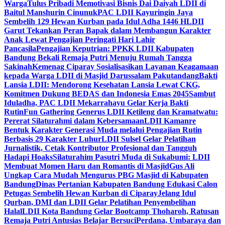
Warga
Tulus Pribadi Memotivasi Bisnis Dai Daiyah LDII di
Baitul Manshurin Cinunuk
PAC LDII Kayuringin Jaya
Sembelih 129 Hewan Kurban pada Idul Adha 1446 H
LDII
Garut Tekankan Peran Bapak dalam Membangun Karakter
Anak Lewat Pengajian Peringati Hari Lahir
Pancasila
Pengajian Keputrian: PPKK LDII Kabupaten
Bandung Bekali Remaja Putri Menuju Rumah Tangga
Sakinah
Kemenag Ciparay Sosialisasikan Layanan Keagamaan
kepada Warga LDII di Masjid Darussalam Pakutandang
Bakti
Lansia LDII: Mendorong Kesehatan Lansia Lewat CKG,
Komitmen Dukung BEDAS dan Indonesia Emas 2045
Sambut
Iduladha, PAC LDII Mekarrahayu Gelar Kerja Bakti
Rutin
Fun Gathering Generus LDII Ketileng dan Kramatwatu:
Pererat Silaturahmi dalam Kebersamaan
LDII Kamanre
Bentuk Karakter Generasi Muda melalui Pengajian Rutin
Berbasis 29 Karakter Luhur
LDII Sulsel Gelar Pelatihan
Jurnalistik, Cetak Kontributor Profesional dan Tangguh
Hadapi Hoaks
Silaturahim Pasutri Muda di Sukabumi: LDII
Membuat Momen Haru dan Romantis di Masjid
Gus Ali
Ungkap Cara Mudah Mengurus PBG Masjid di Kabupaten
Bandung
Dinas Pertanian Kabupaten Bandung Edukasi Calon
Petugas Sembelih Hewan Kurban di Ciparay
Jelang Idul
Qurban, DMI dan LDII Gelar Pelatihan Penyembelihan
Halal
LDII Kota Bandung Gelar Bootcamp Thoharoh, Ratusan
Remaja Putri Antusias Belajar Bersuci
Perdana, Umbaraya dan