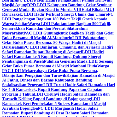
Disrupsi
PC LDII Paseh Hadiri Pengukuhan Panitia Renovasi
Masjid Agung
DPD LDII Kabupaten Bandung Gelar Seminar
Generasi Muda, Bagian Road to Musda VIII
Halal Bihalal MUI
Rancaekek, LDII Hadir Perkuat Sinergi Ulama dan Umaro
PC
LDII Pangalengan Bagikan 180 Paket Takjil Gratis kepada
Warga Sekitar
Warga LDII Pakutandang Bagikan 500 Takjil,
Semarakkan Ramadan dan Pererat Silaturahmi
Masyarakat
PAC LDII Gunungleutik Bagikan Takjil dan Gelar
Buka Bersama di Masjid Al-Manshurin
LDII Pakutandang
Gelar Buka Puasa Bersama, 80 Warga Hadiri di Masjid
Darussalam
PC LDII Banjaran, Cimaung, dan Arjasari Hadiri
Safari Ramadan Bupati Bandung di Arjasari
LDII Hadiri
Safari Ramadan ke-5 Bupati Bandung, Dukung Sinergi
Pembangunan di Paseh
Puluhan Generasi Muda LDII Soreang
Gelar Buka Puasa Bersama di Masjid Manbaul Huda
Warga
PAC LDII Mekarrahayu Gelar Buka Puasa Bersama,
Dilanjutkan Pengajian dan Tarawih
Kajian Ramadan di Masjid
Al Fathu, Dinsos dan Baznas Kabupaten Bandung
Sosialisasikan Program
LDII Turut Hadir Safari Ramadan Hari
Ke-4 di Rancaekek, Bupati Bandung Paparkan Capaian
Program 1 Tahun
LDII Cileunyi Hadiri Safari Ramadan dan
Tarawih Keliling Bupati Bandung di Bojongsoang
LDII
Rancaekek Beri Pembekalan 5 Sukses Ramadan di Masjid
Arrabani Bojongloa
PC LDII Margaasih Hadiri Safari
Ramadan Bupati Bandung di Desa Rahayu
Safari Ramadan