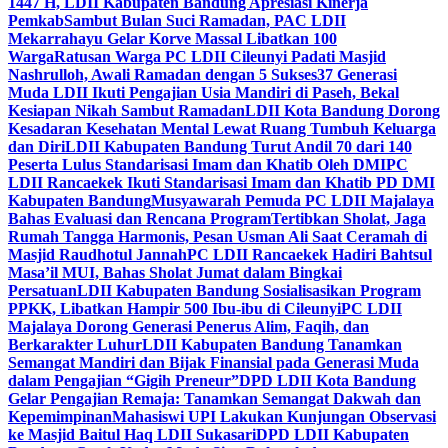
1447 H, LDII Kabupaten Bandung Apresiasi Kinerja
Pemkab
Sambut Bulan Suci Ramadan, PAC LDII
Mekarrahayu Gelar Korve Massal Libatkan 100
Warga
Ratusan Warga PC LDII Cileunyi Padati Masjid
Nashrulloh, Awali Ramadan dengan 5 Sukses
37 Generasi
Muda LDII Ikuti Pengajian Usia Mandiri di Paseh, Bekal
Kesiapan Nikah Sambut Ramadan
LDII Kota Bandung Dorong
Kesadaran Kesehatan Mental Lewat Ruang Tumbuh Keluarga
dan Diri
LDII Kabupaten Bandung Turut Andil 70 dari 140
Peserta Lulus Standarisasi Imam dan Khatib Oleh DMI
PC
LDII Rancaekek Ikuti Standarisasi Imam dan Khatib PD DMI
Kabupaten Bandung
Musyawarah Pemuda PC LDII Majalaya
Bahas Evaluasi dan Rencana Program
Tertibkan Sholat, Jaga
Rumah Tangga Harmonis, Pesan Usman Ali Saat Ceramah di
Masjid Raudhotul Jannah
PC LDII Rancaekek Hadiri Bahtsul
Masa’il MUI, Bahas Sholat Jumat dalam Bingkai
Persatuan
LDII Kabupaten Bandung Sosialisasikan Program
PPKK, Libatkan Hampir 500 Ibu-ibu di Cileunyi
PC LDII
Majalaya Dorong Generasi Penerus Alim, Faqih, dan
Berkarakter Luhur
LDII Kabupaten Bandung Tanamkan
Semangat Mandiri dan Bijak Finansial pada Generasi Muda
dalam Pengajian “Gigih Preneur”
DPD LDII Kota Bandung
Gelar Pengajian Remaja: Tanamkan Semangat Dakwah dan
Kepemimpinan
Mahasiswi UPI Lakukan Kunjungan Observasi
ke Masjid Baitul Haq LDII Sukasari
DPD LDII Kabupaten