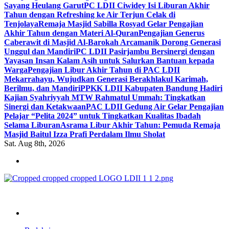
Sayang Heulang Garut
PC LDII Ciwidey Isi Liburan Akhir
Tahun dengan Refreshing ke Air Terjun Celak di
Tenjolaya
Remaja Masjid Sabilla Rosyad Gelar Pengajian
Akhir Tahun dengan Materi Al-Quran
Pengajian Generus
Caberawit di Masjid Al-Barokah Arcamanik Dorong Generasi
Unggul dan Mandiri
PC LDII Pasirjambu Bersinergi dengan
Yayasan Insan Kalam Asih untuk Salurkan Bantuan kepada
Warga
Pengajian Libur Akhir Tahun di PAC LDII
Mekarrahayu, Wujudkan Generasi Berakhlakul Karimah,
Berilmu, dan Mandiri
PPKK LDII Kabupaten Bandung Hadiri
Kajian Syahriyyah MTW Rahmatul Ummah: Tingkatkan
Sinergi dan Ketakwaan
PAC LDII Gedung Air Gelar Pengajian
Pelajar “Pelita 2024” untuk Tingkatkan Kualitas Ibadah
Selama Liburan
Asrama Libur Akhir Tahun: Pemuda Remaja
Masjid Baitul Izza Prafi Perdalam Ilmu Sholat
Sat. Aug 8th, 2026
ldiikabbandung.or.id