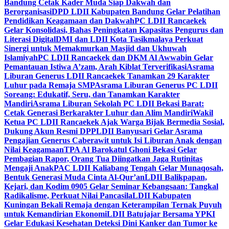
Bandung Cetak Kader Muda Siap Dakwah dan
Berorganisasi
DPD LDII Kabupaten Bandung Gelar Pelatihan
Pendidikan Keagamaan dan Dakwah
PC LDII Rancaekek
Gelar Konsolidasi, Bahas Peningkatan Kapasitas Pengurus dan
Literasi Digital
DMI dan LDII Kota Tasikmalaya Perkuat
Sinergi untuk Memakmurkan Masjid dan Ukhuwah
Islamiyah
PC LDII Rancaekek dan DKM Al Awwabin Gelar
Pemantauan Istiwa A’zam, Arah Kiblat Terverifikasi
Asrama
Liburan Generus LDII Rancaekek Tanamkan 29 Karakter
Luhur pada Remaja SMP
Asrama Liburan Generus PC LDII
Soreang: Edukatif, Seru, dan Tanamkan Karakter
Mandiri
Asrama Liburan Sekolah PC LDII Bekasi Barat:
Cetak Generasi Berkarakter Luhur dan Alim Mandiri
Wakil
Ketua PC LDII Rancaekek Ajak Warga Bijak Bermedia Sosial,
Dukung Akun Resmi DPP
LDII Banyusari Gelar Asrama
Pengajian Generus Caberawit untuk Isi Liburan Anak dengan
Nilai Keagamaan
TPA Al Barokatul Ghoni Bekasi Gelar
Pembagian Rapor, Orang Tua Diingatkan Jaga Rutinitas
Mengaji Anak
PAC LDII Kaliabang Tengah Gelar Munaqosah,
Bentuk Generasi Muda Cinta Al-Qur’an
LDII Balikpapan,
Kejari, dan Kodim 0905 Gelar Seminar Kebangsaan: Tangkal
Radikalisme, Perkuat Nilai Pancasila
LDII Kabupaten
Kuningan Bekali Remaja dengan Keterampilan Ternak Puyuh
untuk Kemandirian Ekonomi
LDII Batujajar Bersama YPKI
Gelar Edukasi Kesehatan Deteksi Dini Kanker dan Tumor ke