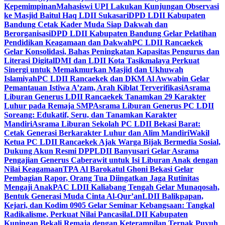
Kepemimpinan
Mahasiswi UPI Lakukan Kunjungan Observasi
ke Masjid Baitul Haq LDII Sukasari
DPD LDII Kabupaten
Bandung Cetak Kader Muda Siap Dakwah dan
Berorganisasi
DPD LDII Kabupaten Bandung Gelar Pelatihan
Pendidikan Keagamaan dan Dakwah
PC LDII Rancaekek
Gelar Konsolidasi, Bahas Peningkatan Kapasitas Pengurus dan
Literasi Digital
DMI dan LDII Kota Tasikmalaya Perkuat
Sinergi untuk Memakmurkan Masjid dan Ukhuwah
Islamiyah
PC LDII Rancaekek dan DKM Al Awwabin Gelar
Pemantauan Istiwa A’zam, Arah Kiblat Terverifikasi
Asrama
Liburan Generus LDII Rancaekek Tanamkan 29 Karakter
Luhur pada Remaja SMP
Asrama Liburan Generus PC LDII
Soreang: Edukatif, Seru, dan Tanamkan Karakter
Mandiri
Asrama Liburan Sekolah PC LDII Bekasi Barat:
Cetak Generasi Berkarakter Luhur dan Alim Mandiri
Wakil
Ketua PC LDII Rancaekek Ajak Warga Bijak Bermedia Sosial,
Dukung Akun Resmi DPP
LDII Banyusari Gelar Asrama
Pengajian Generus Caberawit untuk Isi Liburan Anak dengan
Nilai Keagamaan
TPA Al Barokatul Ghoni Bekasi Gelar
Pembagian Rapor, Orang Tua Diingatkan Jaga Rutinitas
Mengaji Anak
PAC LDII Kaliabang Tengah Gelar Munaqosah,
Bentuk Generasi Muda Cinta Al-Qur’an
LDII Balikpapan,
Kejari, dan Kodim 0905 Gelar Seminar Kebangsaan: Tangkal
Radikalisme, Perkuat Nilai Pancasila
LDII Kabupaten
Kuningan Bekali Remaja dengan Keterampilan Ternak Puyuh