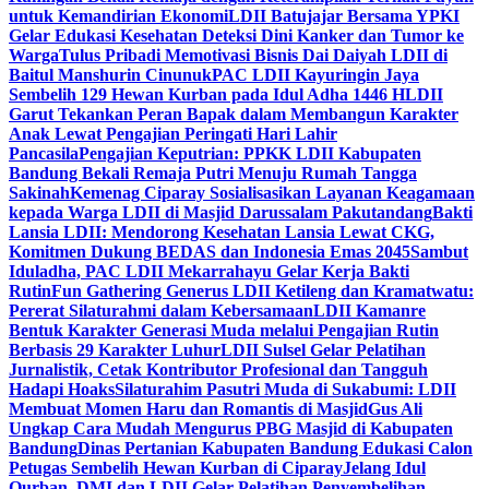
untuk Kemandirian Ekonomi
LDII Batujajar Bersama YPKI
Gelar Edukasi Kesehatan Deteksi Dini Kanker dan Tumor ke
Warga
Tulus Pribadi Memotivasi Bisnis Dai Daiyah LDII di
Baitul Manshurin Cinunuk
PAC LDII Kayuringin Jaya
Sembelih 129 Hewan Kurban pada Idul Adha 1446 H
LDII
Garut Tekankan Peran Bapak dalam Membangun Karakter
Anak Lewat Pengajian Peringati Hari Lahir
Pancasila
Pengajian Keputrian: PPKK LDII Kabupaten
Bandung Bekali Remaja Putri Menuju Rumah Tangga
Sakinah
Kemenag Ciparay Sosialisasikan Layanan Keagamaan
kepada Warga LDII di Masjid Darussalam Pakutandang
Bakti
Lansia LDII: Mendorong Kesehatan Lansia Lewat CKG,
Komitmen Dukung BEDAS dan Indonesia Emas 2045
Sambut
Iduladha, PAC LDII Mekarrahayu Gelar Kerja Bakti
Rutin
Fun Gathering Generus LDII Ketileng dan Kramatwatu:
Pererat Silaturahmi dalam Kebersamaan
LDII Kamanre
Bentuk Karakter Generasi Muda melalui Pengajian Rutin
Berbasis 29 Karakter Luhur
LDII Sulsel Gelar Pelatihan
Jurnalistik, Cetak Kontributor Profesional dan Tangguh
Hadapi Hoaks
Silaturahim Pasutri Muda di Sukabumi: LDII
Membuat Momen Haru dan Romantis di Masjid
Gus Ali
Ungkap Cara Mudah Mengurus PBG Masjid di Kabupaten
Bandung
Dinas Pertanian Kabupaten Bandung Edukasi Calon
Petugas Sembelih Hewan Kurban di Ciparay
Jelang Idul
Qurban, DMI dan LDII Gelar Pelatihan Penyembelihan