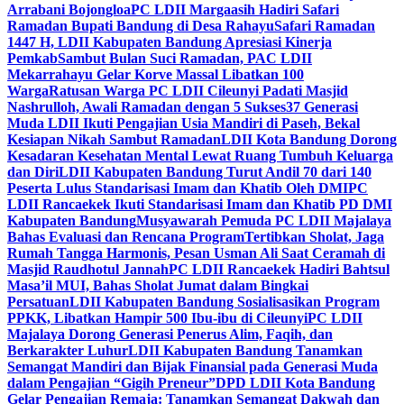
Arrabani Bojongloa
PC LDII Margaasih Hadiri Safari
Ramadan Bupati Bandung di Desa Rahayu
Safari Ramadan
1447 H, LDII Kabupaten Bandung Apresiasi Kinerja
Pemkab
Sambut Bulan Suci Ramadan, PAC LDII
Mekarrahayu Gelar Korve Massal Libatkan 100
Warga
Ratusan Warga PC LDII Cileunyi Padati Masjid
Nashrulloh, Awali Ramadan dengan 5 Sukses
37 Generasi
Muda LDII Ikuti Pengajian Usia Mandiri di Paseh, Bekal
Kesiapan Nikah Sambut Ramadan
LDII Kota Bandung Dorong
Kesadaran Kesehatan Mental Lewat Ruang Tumbuh Keluarga
dan Diri
LDII Kabupaten Bandung Turut Andil 70 dari 140
Peserta Lulus Standarisasi Imam dan Khatib Oleh DMI
PC
LDII Rancaekek Ikuti Standarisasi Imam dan Khatib PD DMI
Kabupaten Bandung
Musyawarah Pemuda PC LDII Majalaya
Bahas Evaluasi dan Rencana Program
Tertibkan Sholat, Jaga
Rumah Tangga Harmonis, Pesan Usman Ali Saat Ceramah di
Masjid Raudhotul Jannah
PC LDII Rancaekek Hadiri Bahtsul
Masa’il MUI, Bahas Sholat Jumat dalam Bingkai
Persatuan
LDII Kabupaten Bandung Sosialisasikan Program
PPKK, Libatkan Hampir 500 Ibu-ibu di Cileunyi
PC LDII
Majalaya Dorong Generasi Penerus Alim, Faqih, dan
Berkarakter Luhur
LDII Kabupaten Bandung Tanamkan
Semangat Mandiri dan Bijak Finansial pada Generasi Muda
dalam Pengajian “Gigih Preneur”
DPD LDII Kota Bandung
Gelar Pengajian Remaja: Tanamkan Semangat Dakwah dan