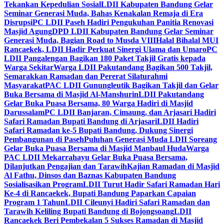
Tekankan Kepedulian Sosial
LDII Kabupaten Bandung Gelar
Seminar Generasi Muda, Bahas Kenakalan Remaja di Era
Disrupsi
PC LDII Paseh Hadiri Pengukuhan Panitia Renovasi
Masjid Agung
DPD LDII Kabupaten Bandung Gelar Seminar
Generasi Muda, Bagian Road to Musda VIII
Halal Bihalal MUI
Rancaekek, LDII Hadir Perkuat Sinergi Ulama dan Umaro
PC
LDII Pangalengan Bagikan 180 Paket Takjil Gratis kepada
Warga Sekitar
Warga LDII Pakutandang Bagikan 500 Takjil,
Semarakkan Ramadan dan Pererat Silaturahmi
Masyarakat
PAC LDII Gunungleutik Bagikan Takjil dan Gelar
Buka Bersama di Masjid Al-Manshurin
LDII Pakutandang
Gelar Buka Puasa Bersama, 80 Warga Hadiri di Masjid
Darussalam
PC LDII Banjaran, Cimaung, dan Arjasari Hadiri
Safari Ramadan Bupati Bandung di Arjasari
LDII Hadiri
Safari Ramadan ke-5 Bupati Bandung, Dukung Sinergi
Pembangunan di Paseh
Puluhan Generasi Muda LDII Soreang
Gelar Buka Puasa Bersama di Masjid Manbaul Huda
Warga
PAC LDII Mekarrahayu Gelar Buka Puasa Bersama,
Dilanjutkan Pengajian dan Tarawih
Kajian Ramadan di Masjid
Al Fathu, Dinsos dan Baznas Kabupaten Bandung
Sosialisasikan Program
LDII Turut Hadir Safari Ramadan Hari
Ke-4 di Rancaekek, Bupati Bandung Paparkan Capaian
Program 1 Tahun
LDII Cileunyi Hadiri Safari Ramadan dan
Tarawih Keliling Bupati Bandung di Bojongsoang
LDII
Rancaekek Beri Pembekalan 5 Sukses Ramadan di Masjid