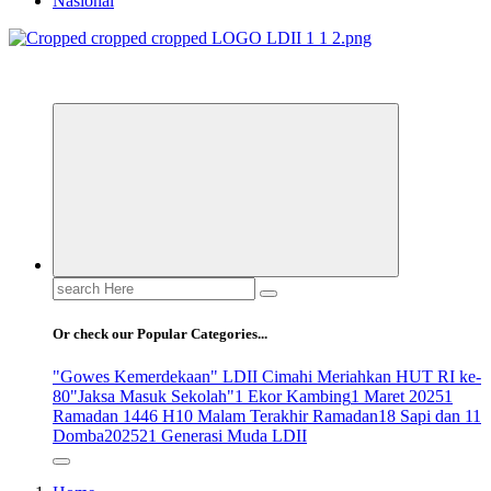
Nasional
ldiikabbandung.or.id
Search
for:
Or check our Popular Categories...
"Gowes Kemerdekaan" LDII Cimahi Meriahkan HUT RI ke-
80
"Jaksa Masuk Sekolah"
1 Ekor Kambing
1 Maret 2025
1
Ramadan 1446 H
10 Malam Terakhir Ramadan
18 Sapi dan 11
Domba
2025
21 Generasi Muda LDII