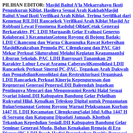
Skip
PILIHAN EDITOR:
Masjid Baitul A’la Mekarrahayu Ikuti
to
Pengukuran Kiblat, Hasilnya Sesuai Arah Kakbah
Masjid
content
Baitul A’mal Ikuti Verifikasi Arah Kiblat, Terima Sertifikat dari
Kemenag RI
LDII Rancaekek Verifikasi Arah Kiblat Masjid Ar
Robbani Lewat Fenomena Rashdul Qiblat
Cetak Generasi
Berkarakter, PC LDII Margaasih Gelar Evaluasi Generus
Kolaborasi 3 Kecamatan
Gotong Royong di Bojong Badak:
LDII Cikancung dan Warga Cikasungka Rawat Kebersihan
Masjid
Keakraban Pemuda PC Cilengkrang dan PAC Giri
Mekar Perkuat Silaturahmi Melalui Kegiatan Keagamaan
Isi
Liburan Sekolah, PAC LDII Banyusari Tanamkan 29
Karakter Luhur Lewat Asrama Caberawit
Konsolidasi LDII
Rancaekek Perkuat Sinergi PC-PAC, Tegaskan Arah Dakwah
dan Pengabdian
Konsolidasi dan Restrukturisasi Organisasi,
LDII Rancaekek Perkuat Kinerja Kepengurusan dan
Regenerasi Generasi Penerus
LDII Baleendah Ingatkan
Pentingnya Mencari dan Mengonsumsi Rezeki Halal Sesuai
Syariat Islam
LDII Kabupaten Bandung Gelar Pelatihan
Rukyatul Hilal, Kenalkan Teleskop Digital untuk Pengamatan
Bulan
Semangat Gotong Royong Warnai Pelaksanaan Kurban
1447 H. LDII Kecamatan Cilengkrang
Salat Idul Adha 1447 H
di Soreang dan Katapang Dipadati Jamaah, Khotbah
Tekankan Kepedulian Sosial
LDII Kabupaten Bandung Gelar
Seminar Generasi Muda, Bahas Kenakalan Remaja di Era