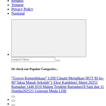
Redaksi
Tentang
Privacy Policy
Nasional
Search
for:
Or check our Popular Categories...
"Gowes Kemerdekaan" LDII Cimahi Meriahkan HUT RI ke-
80
"Jaksa Masuk Sekolah"
1 Ekor Kambing
1 Maret 2025
1
Ramadan 1446 H
10 Malam Terakhir Ramadan
18 Sapi dan 11
Domba
2025
21 Generasi Muda LDII