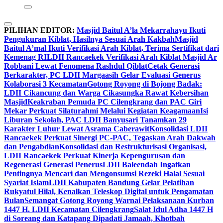
PILIHAN EDITOR:
Masjid Baitul A’la Mekarrahayu Ikuti
Pengukuran Kiblat, Hasilnya Sesuai Arah Kakbah
Masjid
Baitul A’mal Ikuti Verifikasi Arah Kiblat, Terima Sertifikat dari
Kemenag RI
LDII Rancaekek Verifikasi Arah Kiblat Masjid Ar
Robbani Lewat Fenomena Rashdul Qiblat
Cetak Generasi
Berkarakter, PC LDII Margaasih Gelar Evaluasi Generus
Kolaborasi 3 Kecamatan
Gotong Royong di Bojong Badak:
LDII Cikancung dan Warga Cikasungka Rawat Kebersihan
Masjid
Keakraban Pemuda PC Cilengkrang dan PAC Giri
Mekar Perkuat Silaturahmi Melalui Kegiatan Keagamaan
Isi
Liburan Sekolah, PAC LDII Banyusari Tanamkan 29
Karakter Luhur Lewat Asrama Caberawit
Konsolidasi LDII
Rancaekek Perkuat Sinergi PC-PAC, Tegaskan Arah Dakwah
dan Pengabdian
Konsolidasi dan Restrukturisasi Organisasi,
LDII Rancaekek Perkuat Kinerja Kepengurusan dan
Regenerasi Generasi Penerus
LDII Baleendah Ingatkan
Pentingnya Mencari dan Mengonsumsi Rezeki Halal Sesuai
Syariat Islam
LDII Kabupaten Bandung Gelar Pelatihan
Rukyatul Hilal, Kenalkan Teleskop Digital untuk Pengamatan
Bulan
Semangat Gotong Royong Warnai Pelaksanaan Kurban
1447 H. LDII Kecamatan Cilengkrang
Salat Idul Adha 1447 H
di Soreang dan Katapang Dipadati Jamaah, Khotbah