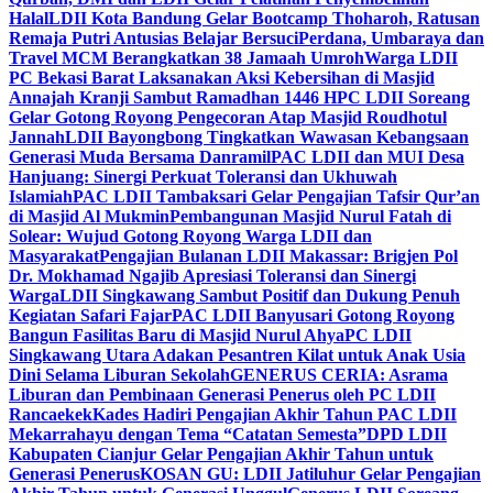
Halal
LDII Kota Bandung Gelar Bootcamp Thoharoh, Ratusan
Remaja Putri Antusias Belajar Bersuci
Perdana, Umbaraya dan
Travel MCM Berangkatkan 38 Jamaah Umroh
Warga LDII
PC Bekasi Barat Laksanakan Aksi Kebersihan di Masjid
Annajah Kranji Sambut Ramadhan 1446 H
PC LDII Soreang
Gelar Gotong Royong Pengecoran Atap Masjid Roudhotul
Jannah
LDII Bayongbong Tingkatkan Wawasan Kebangsaan
Generasi Muda Bersama Danramil
PAC LDII dan MUI Desa
Hanjuang: Sinergi Perkuat Toleransi dan Ukhuwah
Islamiah
PAC LDII Tambaksari Gelar Pengajian Tafsir Qur’an
di Masjid Al Mukmin
Pembangunan Masjid Nurul Fatah di
Solear: Wujud Gotong Royong Warga LDII dan
Masyarakat
Pengajian Bulanan LDII Makassar: Brigjen Pol
Dr. Mokhamad Ngajib Apresiasi Toleransi dan Sinergi
Warga
LDII Singkawang Sambut Positif dan Dukung Penuh
Kegiatan Safari Fajar
PAC LDII Banyusari Gotong Royong
Bangun Fasilitas Baru di Masjid Nurul Ahya
PC LDII
Singkawang Utara Adakan Pesantren Kilat untuk Anak Usia
Dini Selama Liburan Sekolah
GENERUS CERIA: Asrama
Liburan dan Pembinaan Generasi Penerus oleh PC LDII
Rancaekek
Kades Hadiri Pengajian Akhir Tahun PAC LDII
Mekarrahayu dengan Tema “Catatan Semesta”
DPD LDII
Kabupaten Cianjur Gelar Pengajian Akhir Tahun untuk
Generasi Penerus
KOSAN GU: LDII Jatiluhur Gelar Pengajian