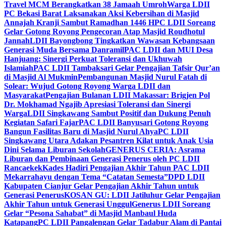
Travel MCM Berangkatkan 38 Jamaah Umroh
Warga LDII
PC Bekasi Barat Laksanakan Aksi Kebersihan di Masjid
Annajah Kranji Sambut Ramadhan 1446 H
PC LDII Soreang
Gelar Gotong Royong Pengecoran Atap Masjid Roudhotul
Jannah
LDII Bayongbong Tingkatkan Wawasan Kebangsaan
Generasi Muda Bersama Danramil
PAC LDII dan MUI Desa
Hanjuang: Sinergi Perkuat Toleransi dan Ukhuwah
Islamiah
PAC LDII Tambaksari Gelar Pengajian Tafsir Qur’an
di Masjid Al Mukmin
Pembangunan Masjid Nurul Fatah di
Solear: Wujud Gotong Royong Warga LDII dan
Masyarakat
Pengajian Bulanan LDII Makassar: Brigjen Pol
Dr. Mokhamad Ngajib Apresiasi Toleransi dan Sinergi
Warga
LDII Singkawang Sambut Positif dan Dukung Penuh
Kegiatan Safari Fajar
PAC LDII Banyusari Gotong Royong
Bangun Fasilitas Baru di Masjid Nurul Ahya
PC LDII
Singkawang Utara Adakan Pesantren Kilat untuk Anak Usia
Dini Selama Liburan Sekolah
GENERUS CERIA: Asrama
Liburan dan Pembinaan Generasi Penerus oleh PC LDII
Rancaekek
Kades Hadiri Pengajian Akhir Tahun PAC LDII
Mekarrahayu dengan Tema “Catatan Semesta”
DPD LDII
Kabupaten Cianjur Gelar Pengajian Akhir Tahun untuk
Generasi Penerus
KOSAN GU: LDII Jatiluhur Gelar Pengajian
Akhir Tahun untuk Generasi Unggul
Generus LDII Soreang
Gelar “Pesona Sahabat” di Masjid Manbaul Huda
Katapang
PC LDII Pangalengan Gelar Tadabur Alam di Pantai