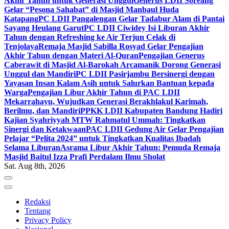
Akhir Tahun untuk Generasi Unggul
Generus LDII Soreang
Gelar “Pesona Sahabat” di Masjid Manbaul Huda
Katapang
PC LDII Pangalengan Gelar Tadabur Alam di Pantai
Sayang Heulang Garut
PC LDII Ciwidey Isi Liburan Akhir
Tahun dengan Refreshing ke Air Terjun Celak di
Tenjolaya
Remaja Masjid Sabilla Rosyad Gelar Pengajian
Akhir Tahun dengan Materi Al-Quran
Pengajian Generus
Caberawit di Masjid Al-Barokah Arcamanik Dorong Generasi
Unggul dan Mandiri
PC LDII Pasirjambu Bersinergi dengan
Yayasan Insan Kalam Asih untuk Salurkan Bantuan kepada
Warga
Pengajian Libur Akhir Tahun di PAC LDII
Mekarrahayu, Wujudkan Generasi Berakhlakul Karimah,
Berilmu, dan Mandiri
PPKK LDII Kabupaten Bandung Hadiri
Kajian Syahriyyah MTW Rahmatul Ummah: Tingkatkan
Sinergi dan Ketakwaan
PAC LDII Gedung Air Gelar Pengajian
Pelajar “Pelita 2024” untuk Tingkatkan Kualitas Ibadah
Selama Liburan
Asrama Libur Akhir Tahun: Pemuda Remaja
Masjid Baitul Izza Prafi Perdalam Ilmu Sholat
Sat. Aug 8th, 2026
Redaksi
Tentang
Privacy Policy