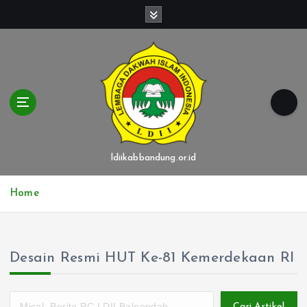
S
k
i
p
t
o
c
o
n
t
ldiikabbandung.or.id
e
n
Home
t
Desain Resmi HUT Ke-81 Kemerdekaan RI
Cari Artikel