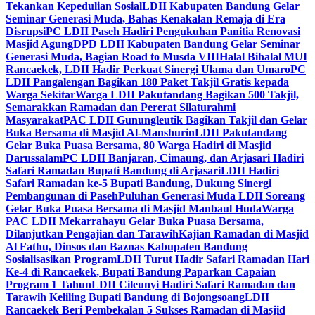
Tekankan Kepedulian Sosial
LDII Kabupaten Bandung Gelar
Seminar Generasi Muda, Bahas Kenakalan Remaja di Era
Disrupsi
PC LDII Paseh Hadiri Pengukuhan Panitia Renovasi
Masjid Agung
DPD LDII Kabupaten Bandung Gelar Seminar
Generasi Muda, Bagian Road to Musda VIII
Halal Bihalal MUI
Rancaekek, LDII Hadir Perkuat Sinergi Ulama dan Umaro
PC
LDII Pangalengan Bagikan 180 Paket Takjil Gratis kepada
Warga Sekitar
Warga LDII Pakutandang Bagikan 500 Takjil,
Semarakkan Ramadan dan Pererat Silaturahmi
Masyarakat
PAC LDII Gunungleutik Bagikan Takjil dan Gelar
Buka Bersama di Masjid Al-Manshurin
LDII Pakutandang
Gelar Buka Puasa Bersama, 80 Warga Hadiri di Masjid
Darussalam
PC LDII Banjaran, Cimaung, dan Arjasari Hadiri
Safari Ramadan Bupati Bandung di Arjasari
LDII Hadiri
Safari Ramadan ke-5 Bupati Bandung, Dukung Sinergi
Pembangunan di Paseh
Puluhan Generasi Muda LDII Soreang
Gelar Buka Puasa Bersama di Masjid Manbaul Huda
Warga
PAC LDII Mekarrahayu Gelar Buka Puasa Bersama,
Dilanjutkan Pengajian dan Tarawih
Kajian Ramadan di Masjid
Al Fathu, Dinsos dan Baznas Kabupaten Bandung
Sosialisasikan Program
LDII Turut Hadir Safari Ramadan Hari
Ke-4 di Rancaekek, Bupati Bandung Paparkan Capaian
Program 1 Tahun
LDII Cileunyi Hadiri Safari Ramadan dan
Tarawih Keliling Bupati Bandung di Bojongsoang
LDII
Rancaekek Beri Pembekalan 5 Sukses Ramadan di Masjid