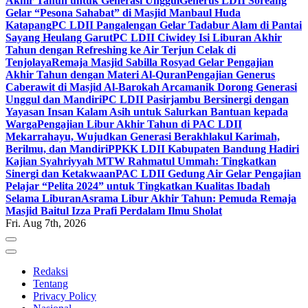
Akhir Tahun untuk Generasi Unggul
Generus LDII Soreang
Gelar “Pesona Sahabat” di Masjid Manbaul Huda
Katapang
PC LDII Pangalengan Gelar Tadabur Alam di Pantai
Sayang Heulang Garut
PC LDII Ciwidey Isi Liburan Akhir
Tahun dengan Refreshing ke Air Terjun Celak di
Tenjolaya
Remaja Masjid Sabilla Rosyad Gelar Pengajian
Akhir Tahun dengan Materi Al-Quran
Pengajian Generus
Caberawit di Masjid Al-Barokah Arcamanik Dorong Generasi
Unggul dan Mandiri
PC LDII Pasirjambu Bersinergi dengan
Yayasan Insan Kalam Asih untuk Salurkan Bantuan kepada
Warga
Pengajian Libur Akhir Tahun di PAC LDII
Mekarrahayu, Wujudkan Generasi Berakhlakul Karimah,
Berilmu, dan Mandiri
PPKK LDII Kabupaten Bandung Hadiri
Kajian Syahriyyah MTW Rahmatul Ummah: Tingkatkan
Sinergi dan Ketakwaan
PAC LDII Gedung Air Gelar Pengajian
Pelajar “Pelita 2024” untuk Tingkatkan Kualitas Ibadah
Selama Liburan
Asrama Libur Akhir Tahun: Pemuda Remaja
Masjid Baitul Izza Prafi Perdalam Ilmu Sholat
Fri. Aug 7th, 2026
Redaksi
Tentang
Privacy Policy