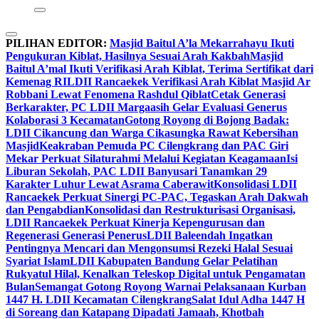
PILIHAN EDITOR:
Masjid Baitul A’la Mekarrahayu Ikuti
Pengukuran Kiblat, Hasilnya Sesuai Arah Kakbah
Masjid
Baitul A’mal Ikuti Verifikasi Arah Kiblat, Terima Sertifikat dari
Kemenag RI
LDII Rancaekek Verifikasi Arah Kiblat Masjid Ar
Robbani Lewat Fenomena Rashdul Qiblat
Cetak Generasi
Berkarakter, PC LDII Margaasih Gelar Evaluasi Generus
Kolaborasi 3 Kecamatan
Gotong Royong di Bojong Badak:
LDII Cikancung dan Warga Cikasungka Rawat Kebersihan
Masjid
Keakraban Pemuda PC Cilengkrang dan PAC Giri
Mekar Perkuat Silaturahmi Melalui Kegiatan Keagamaan
Isi
Liburan Sekolah, PAC LDII Banyusari Tanamkan 29
Karakter Luhur Lewat Asrama Caberawit
Konsolidasi LDII
Rancaekek Perkuat Sinergi PC-PAC, Tegaskan Arah Dakwah
dan Pengabdian
Konsolidasi dan Restrukturisasi Organisasi,
LDII Rancaekek Perkuat Kinerja Kepengurusan dan
Regenerasi Generasi Penerus
LDII Baleendah Ingatkan
Pentingnya Mencari dan Mengonsumsi Rezeki Halal Sesuai
Syariat Islam
LDII Kabupaten Bandung Gelar Pelatihan
Rukyatul Hilal, Kenalkan Teleskop Digital untuk Pengamatan
Bulan
Semangat Gotong Royong Warnai Pelaksanaan Kurban
1447 H. LDII Kecamatan Cilengkrang
Salat Idul Adha 1447 H
di Soreang dan Katapang Dipadati Jamaah, Khotbah