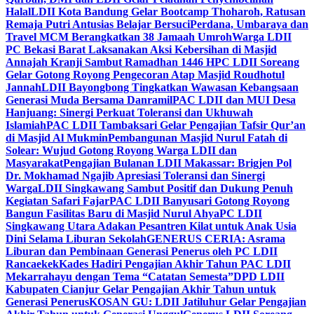
Halal
LDII Kota Bandung Gelar Bootcamp Thoharoh, Ratusan
Remaja Putri Antusias Belajar Bersuci
Perdana, Umbaraya dan
Travel MCM Berangkatkan 38 Jamaah Umroh
Warga LDII
PC Bekasi Barat Laksanakan Aksi Kebersihan di Masjid
Annajah Kranji Sambut Ramadhan 1446 H
PC LDII Soreang
Gelar Gotong Royong Pengecoran Atap Masjid Roudhotul
Jannah
LDII Bayongbong Tingkatkan Wawasan Kebangsaan
Generasi Muda Bersama Danramil
PAC LDII dan MUI Desa
Hanjuang: Sinergi Perkuat Toleransi dan Ukhuwah
Islamiah
PAC LDII Tambaksari Gelar Pengajian Tafsir Qur’an
di Masjid Al Mukmin
Pembangunan Masjid Nurul Fatah di
Solear: Wujud Gotong Royong Warga LDII dan
Masyarakat
Pengajian Bulanan LDII Makassar: Brigjen Pol
Dr. Mokhamad Ngajib Apresiasi Toleransi dan Sinergi
Warga
LDII Singkawang Sambut Positif dan Dukung Penuh
Kegiatan Safari Fajar
PAC LDII Banyusari Gotong Royong
Bangun Fasilitas Baru di Masjid Nurul Ahya
PC LDII
Singkawang Utara Adakan Pesantren Kilat untuk Anak Usia
Dini Selama Liburan Sekolah
GENERUS CERIA: Asrama
Liburan dan Pembinaan Generasi Penerus oleh PC LDII
Rancaekek
Kades Hadiri Pengajian Akhir Tahun PAC LDII
Mekarrahayu dengan Tema “Catatan Semesta”
DPD LDII
Kabupaten Cianjur Gelar Pengajian Akhir Tahun untuk
Generasi Penerus
KOSAN GU: LDII Jatiluhur Gelar Pengajian