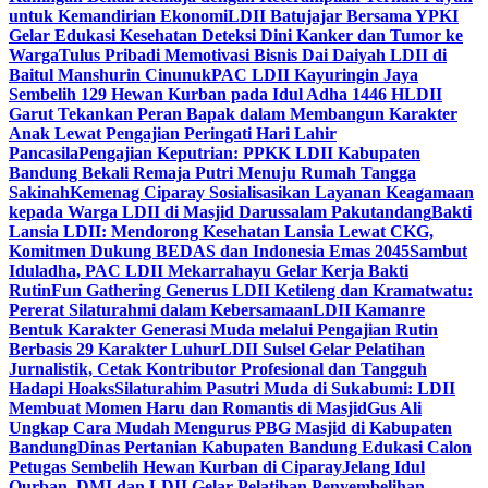
untuk Kemandirian Ekonomi
LDII Batujajar Bersama YPKI
Gelar Edukasi Kesehatan Deteksi Dini Kanker dan Tumor ke
Warga
Tulus Pribadi Memotivasi Bisnis Dai Daiyah LDII di
Baitul Manshurin Cinunuk
PAC LDII Kayuringin Jaya
Sembelih 129 Hewan Kurban pada Idul Adha 1446 H
LDII
Garut Tekankan Peran Bapak dalam Membangun Karakter
Anak Lewat Pengajian Peringati Hari Lahir
Pancasila
Pengajian Keputrian: PPKK LDII Kabupaten
Bandung Bekali Remaja Putri Menuju Rumah Tangga
Sakinah
Kemenag Ciparay Sosialisasikan Layanan Keagamaan
kepada Warga LDII di Masjid Darussalam Pakutandang
Bakti
Lansia LDII: Mendorong Kesehatan Lansia Lewat CKG,
Komitmen Dukung BEDAS dan Indonesia Emas 2045
Sambut
Iduladha, PAC LDII Mekarrahayu Gelar Kerja Bakti
Rutin
Fun Gathering Generus LDII Ketileng dan Kramatwatu:
Pererat Silaturahmi dalam Kebersamaan
LDII Kamanre
Bentuk Karakter Generasi Muda melalui Pengajian Rutin
Berbasis 29 Karakter Luhur
LDII Sulsel Gelar Pelatihan
Jurnalistik, Cetak Kontributor Profesional dan Tangguh
Hadapi Hoaks
Silaturahim Pasutri Muda di Sukabumi: LDII
Membuat Momen Haru dan Romantis di Masjid
Gus Ali
Ungkap Cara Mudah Mengurus PBG Masjid di Kabupaten
Bandung
Dinas Pertanian Kabupaten Bandung Edukasi Calon
Petugas Sembelih Hewan Kurban di Ciparay
Jelang Idul
Qurban, DMI dan LDII Gelar Pelatihan Penyembelihan