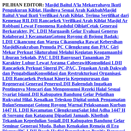
Skip
PILIHAN EDITOR:
Masjid Baitul A’la Mekarrahayu Ikuti
to
Pengukuran Kiblat, Hasilnya Sesuai Arah Kakbah
Masjid
content
Baitul A’mal Ikuti Verifikasi Arah Kiblat, Terima Sertifikat dari
Kemenag RI
LDII Rancaekek Verifikasi Arah Kiblat Masjid Ar
Robbani Lewat Fenomena Rashdul Qiblat
Cetak Generasi
Berkarakter, PC LDII Margaasih Gelar Evaluasi Generus
Kolaborasi 3 Kecamatan
Gotong Royong di Bojong Badak:
LDII Cikancung dan Warga Cikasungka Rawat Kebersihan
Masjid
Keakraban Pemuda PC Cilengkrang dan PAC Giri
Mekar Perkuat Silaturahmi Melalui Kegiatan Keagamaan
Isi
Liburan Sekolah, PAC LDII Banyusari Tanamkan 29
Karakter Luhur Lewat Asrama Caberawit
Konsolidasi LDII
Rancaekek Perkuat Sinergi PC-PAC, Tegaskan Arah Dakwah
dan Pengabdian
Konsolidasi dan Restrukturisasi Organisasi,
LDII Rancaekek Perkuat Kinerja Kepengurusan dan
Regenerasi Generasi Penerus
LDII Baleendah Ingatkan
Pentingnya Mencari dan Mengonsumsi Rezeki Halal Sesuai
Syariat Islam
LDII Kabupaten Bandung Gelar Pelatihan
Rukyatul Hilal, Kenalkan Teleskop Digital untuk Pengamatan
Bulan
Semangat Gotong Royong Warnai Pelaksanaan Kurban
1447 H. LDII Kecamatan Cilengkrang
Salat Idul Adha 1447 H
di Soreang dan Katapang Dipadati Jamaah, Khotbah
Tekankan Kepedulian Sosial
LDII Kabupaten Bandung Gelar
Seminar Generasi Muda, Bahas Kenakalan Remaja di Era