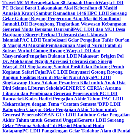
Travel MCM Berangkatkan 38 Jamaah Umroh
Warga LDII
PC Bekasi Barat Laksanakan Aksi Kebersihan di Masjid
Annajah Kranji Sambut Ramadhan 1446 H
PC LDII Soreang
Gelar Gotong Royong Pengecoran Atap Masjid Roudhotul
Jannah
LDII Bayongbong Tingkatkan Wawasan Kebangsaan
Generasi Muda Bersama Danramil
PAC LDII dan MUI Desa
Hanjuang: Sinergi Perkuat Toleransi dan Ukhuwah
Islamiah
PAC LDII Tambaksari Gelar Pengajian Tafsir Qur’an
di Masjid Al Mukmin
Pembangunan Masjid Nurul Fatah di
Solear: Wujud Gotong Royong Warga LDII dan
Masyarakat
Pengajian Bulanan LDII Makassar: Brigjen Pol
Dr. Mokhamad Ngajib Apresiasi Toleransi dan Sinergi
Warga
LDII Singkawang Sambut Positif dan Dukung Penuh
Kegiatan Safari Fajar
PAC LDII Banyusari Gotong Royong
Bangun Fasilitas Baru di Masjid Nurul Ahya
PC LDII
Singkawang Utara Adakan Pesantren Kilat untuk Anak Usia
Dini Selama Liburan Sekolah
GENERUS CERIA: Asrama
Liburan dan Pembinaan Generasi Penerus oleh PC LDII
Rancaekek
Kades Hadiri Pengajian Akhir Tahun PAC LDII
Mekarrahayu dengan Tema “Catatan Semesta”
DPD LDII
Kabupaten Cianjur Gelar Pengajian Akhir Tahun untuk
Generasi Penerus
KOSAN GU: LDII Jatiluhur Gelar Pengajian
Akhir Tahun untuk Generasi Unggul
Generus LDII Soreang
Gelar “Pesona Sahabat” di Masjid Manbaul Huda
Katapang
PC LDII Pangalengan Gelar Tadabur Alam di Pantai