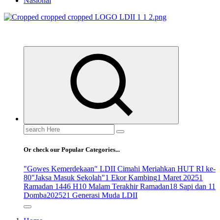
Nasional
ldiikabbandung.or.id
Search
for:
Or check our Popular Categories...
"Gowes Kemerdekaan" LDII Cimahi Meriahkan HUT RI ke-
80
"Jaksa Masuk Sekolah"
1 Ekor Kambing
1 Maret 2025
1
Ramadan 1446 H
10 Malam Terakhir Ramadan
18 Sapi dan 11
Domba
2025
21 Generasi Muda LDII