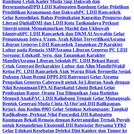
Bandung Cetak Kader Muda Siap Dakwah dan
Berorganisasi
DPD LDII Kabupaten Bandung Gelar Pelatihan
Pendidikan Keagamaan dan Dakwah
PC LDII Rancaekek
Gelar Konsolidasi, Bahas Peningkatan Kapasitas Pengurus dan
Literasi Digital
DMI dan LDII Kota Tasikmalaya Perkuat
Sinergi untuk Memakmurkan Masjid dan Ukhuwah
Islamiyah
PC LDII Rancaekek dan DKM Al Awwabin Gelar
Pemantauan Istiwa A’zam, Arah Kiblat Terverifikasi
Asrama
Liburan Generus LDII Rancaekek Tanamkan 29 Karakter
Luhur pada Remaja SMP
Asrama Liburan Generus PC LDII
Soreang: Edukatif, Seru, dan Tanamkan Karakter
Mandiri
Asrama Liburan Sekolah PC LDII Bekasi Barat:
Cetak Generasi Berkarakter Luhur dan Alim Mandiri
Wakil
Ketua PC LDII Rancaekek Ajak Warga Bijak Bermedia Sosial,
Dukung Akun Resmi DPP
LDII Banyusari Gelar Asrama
Pengajian Generus Caberawit untuk Isi Liburan Anak dengan
Nilai Keagamaan
TPA Al Barokatul Ghoni Bekasi Gelar
Pembagian Rapor, Orang Tua Diingatkan Jaga Rutinitas
Mengaji Anak
PAC LDII Kaliabang Tengah Gelar Munaqosah,
Bentuk Generasi Muda Cinta Al-Qur’an
LDII Balikpapan,
Kejari, dan Kodim 0905 Gelar Seminar Kebangsaan: Tangkal
Radikalisme, Perkuat Nilai Pancasila
LDII Kabupaten
Kuningan Bekali Remaja dengan Keterampilan Ternak Puyuh
untuk Kemandirian Ekonomi
LDII Batujajar Bersama YPKI
Gelar Edukasi Kesehatan Deteksi Dini Kanker dan Tumor ke