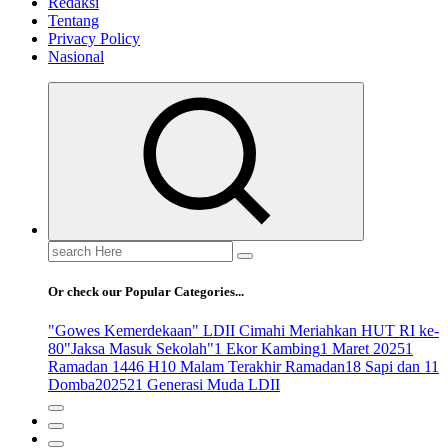
Redaksi
Tentang
Privacy Policy
Nasional
Search
for:
Or check our Popular Categories...
"Gowes Kemerdekaan" LDII Cimahi Meriahkan HUT RI ke-
80
"Jaksa Masuk Sekolah"
1 Ekor Kambing
1 Maret 2025
1
Ramadan 1446 H
10 Malam Terakhir Ramadan
18 Sapi dan 11
Domba
2025
21 Generasi Muda LDII