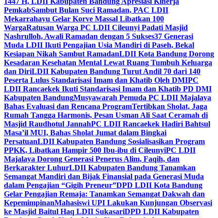
1447 H, LDII Kabupaten Bandung Apresiasi Kinerja
Pemkab
Sambut Bulan Suci Ramadan, PAC LDII
Mekarrahayu Gelar Korve Massal Libatkan 100
Warga
Ratusan Warga PC LDII Cileunyi Padati Masjid
Nashrulloh, Awali Ramadan dengan 5 Sukses
37 Generasi
Muda LDII Ikuti Pengajian Usia Mandiri di Paseh, Bekal
Kesiapan Nikah Sambut Ramadan
LDII Kota Bandung Dorong
Kesadaran Kesehatan Mental Lewat Ruang Tumbuh Keluarga
dan Diri
LDII Kabupaten Bandung Turut Andil 70 dari 140
Peserta Lulus Standarisasi Imam dan Khatib Oleh DMI
PC
LDII Rancaekek Ikuti Standarisasi Imam dan Khatib PD DMI
Kabupaten Bandung
Musyawarah Pemuda PC LDII Majalaya
Bahas Evaluasi dan Rencana Program
Tertibkan Sholat, Jaga
Rumah Tangga Harmonis, Pesan Usman Ali Saat Ceramah di
Masjid Raudhotul Jannah
PC LDII Rancaekek Hadiri Bahtsul
Masa’il MUI, Bahas Sholat Jumat dalam Bingkai
Persatuan
LDII Kabupaten Bandung Sosialisasikan Program
PPKK, Libatkan Hampir 500 Ibu-ibu di Cileunyi
PC LDII
Majalaya Dorong Generasi Penerus Alim, Faqih, dan
Berkarakter Luhur
LDII Kabupaten Bandung Tanamkan
Semangat Mandiri dan Bijak Finansial pada Generasi Muda
dalam Pengajian “Gigih Preneur”
DPD LDII Kota Bandung
Gelar Pengajian Remaja: Tanamkan Semangat Dakwah dan
Kepemimpinan
Mahasiswi UPI Lakukan Kunjungan Observasi
ke Masjid Baitul Haq LDII Sukasari
DPD LDII Kabupaten