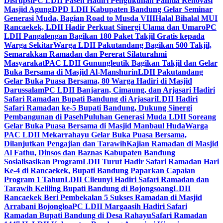
Disrupsi
PC LDII Paseh Hadiri Pengukuhan Panitia Renovasi
Masjid Agung
DPD LDII Kabupaten Bandung Gelar Seminar
Generasi Muda, Bagian Road to Musda VIII
Halal Bihalal MUI
Rancaekek, LDII Hadir Perkuat Sinergi Ulama dan Umaro
PC
LDII Pangalengan Bagikan 180 Paket Takjil Gratis kepada
Warga Sekitar
Warga LDII Pakutandang Bagikan 500 Takjil,
Semarakkan Ramadan dan Pererat Silaturahmi
Masyarakat
PAC LDII Gunungleutik Bagikan Takjil dan Gelar
Buka Bersama di Masjid Al-Manshurin
LDII Pakutandang
Gelar Buka Puasa Bersama, 80 Warga Hadiri di Masjid
Darussalam
PC LDII Banjaran, Cimaung, dan Arjasari Hadiri
Safari Ramadan Bupati Bandung di Arjasari
LDII Hadiri
Safari Ramadan ke-5 Bupati Bandung, Dukung Sinergi
Pembangunan di Paseh
Puluhan Generasi Muda LDII Soreang
Gelar Buka Puasa Bersama di Masjid Manbaul Huda
Warga
PAC LDII Mekarrahayu Gelar Buka Puasa Bersama,
Dilanjutkan Pengajian dan Tarawih
Kajian Ramadan di Masjid
Al Fathu, Dinsos dan Baznas Kabupaten Bandung
Sosialisasikan Program
LDII Turut Hadir Safari Ramadan Hari
Ke-4 di Rancaekek, Bupati Bandung Paparkan Capaian
Program 1 Tahun
LDII Cileunyi Hadiri Safari Ramadan dan
Tarawih Keliling Bupati Bandung di Bojongsoang
LDII
Rancaekek Beri Pembekalan 5 Sukses Ramadan di Masjid
Arrabani Bojongloa
PC LDII Margaasih Hadiri Safari
Ramadan Bupati Bandung di Desa Rahayu
Safari Ramadan