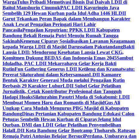
Warga
Tulus Pribadi Memotivasi Bisnis Dai Daiyah LDII di
Baitul Manshurin Cinunuk
PAC LDII Kayuringin Jaya
Sembelih 129 Hewan Kurban pada Idul Adha 1446 H
LDII
Garut Tekankan Peran Bapak dalam Membangun Karakter
Anak Lewat Pengajian Peringati Hari Lahir
Pancasila
Pengajian Keputrian: PPKK LDII Kabupaten
Bandung Bekali Remaja Putri Menuju Rumah Tangga
Sakinah
Kemenag Ciparay Sosialisasikan Layanan Keagamaan
kepada Warga LDII di Masjid Darussalam Pakutandang
Bakti
Lansia LDII: Mendorong Kesehatan Lansia Lewat CKG,
Komitmen Dukung BEDAS dan Indonesia Emas 2045
Sambut
Iduladha, PAC LDII Mekarrahayu Gelar Kerja Bakti
Rutin
Fun Gathering Generus LDII Ketileng dan Kramatwatu:
Pererat Silaturahmi dalam Kebersamaan
LDII Kamanre
Bentuk Karakter Generasi Muda melalui Pengajian Rutin
Berbasis 29 Karakter Luhur
LDII Sulsel Gelar Pelatihan
Jurnalistik, Cetak Kontributor Profesional dan Tangguh
Hadapi Hoaks
Silaturahim Pasutri Muda di Sukabumi: LDII
Membuat Momen Haru dan Romantis di Masjid
Gus Ali
Ungkap Cara Mudah Mengurus PBG Masjid di Kabupaten
Bandung
Dinas Pertanian Kabupaten Bandung Edukasi Calon
Petugas Sembelih Hewan Kurban di Ciparay
Jelang Idul
Qurban, DMI dan LDII Gelar Pelatihan Penyembelihan
Halal
LDII Kota Bandung Gelar Bootcamp Thoharoh, Ratusan
Remaja Putri Antusias Belajar Bersuci
Perdana, Umbaraya dan