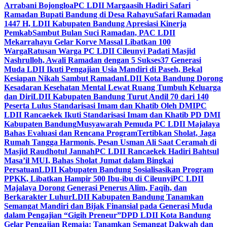
Arrabani Bojongloa
PC LDII Margaasih Hadiri Safari
Ramadan Bupati Bandung di Desa Rahayu
Safari Ramadan
1447 H, LDII Kabupaten Bandung Apresiasi Kinerja
Pemkab
Sambut Bulan Suci Ramadan, PAC LDII
Mekarrahayu Gelar Korve Massal Libatkan 100
Warga
Ratusan Warga PC LDII Cileunyi Padati Masjid
Nashrulloh, Awali Ramadan dengan 5 Sukses
37 Generasi
Muda LDII Ikuti Pengajian Usia Mandiri di Paseh, Bekal
Kesiapan Nikah Sambut Ramadan
LDII Kota Bandung Dorong
Kesadaran Kesehatan Mental Lewat Ruang Tumbuh Keluarga
dan Diri
LDII Kabupaten Bandung Turut Andil 70 dari 140
Peserta Lulus Standarisasi Imam dan Khatib Oleh DMI
PC
LDII Rancaekek Ikuti Standarisasi Imam dan Khatib PD DMI
Kabupaten Bandung
Musyawarah Pemuda PC LDII Majalaya
Bahas Evaluasi dan Rencana Program
Tertibkan Sholat, Jaga
Rumah Tangga Harmonis, Pesan Usman Ali Saat Ceramah di
Masjid Raudhotul Jannah
PC LDII Rancaekek Hadiri Bahtsul
Masa’il MUI, Bahas Sholat Jumat dalam Bingkai
Persatuan
LDII Kabupaten Bandung Sosialisasikan Program
PPKK, Libatkan Hampir 500 Ibu-ibu di Cileunyi
PC LDII
Majalaya Dorong Generasi Penerus Alim, Faqih, dan
Berkarakter Luhur
LDII Kabupaten Bandung Tanamkan
Semangat Mandiri dan Bijak Finansial pada Generasi Muda
dalam Pengajian “Gigih Preneur”
DPD LDII Kota Bandung
Gelar Pengajian Remaja: Tanamkan Semangat Dakwah dan