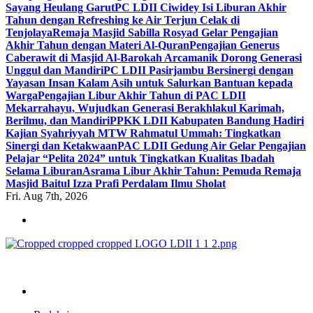
Sayang Heulang Garut
PC LDII Ciwidey Isi Liburan Akhir
Tahun dengan Refreshing ke Air Terjun Celak di
Tenjolaya
Remaja Masjid Sabilla Rosyad Gelar Pengajian
Akhir Tahun dengan Materi Al-Quran
Pengajian Generus
Caberawit di Masjid Al-Barokah Arcamanik Dorong Generasi
Unggul dan Mandiri
PC LDII Pasirjambu Bersinergi dengan
Yayasan Insan Kalam Asih untuk Salurkan Bantuan kepada
Warga
Pengajian Libur Akhir Tahun di PAC LDII
Mekarrahayu, Wujudkan Generasi Berakhlakul Karimah,
Berilmu, dan Mandiri
PPKK LDII Kabupaten Bandung Hadiri
Kajian Syahriyyah MTW Rahmatul Ummah: Tingkatkan
Sinergi dan Ketakwaan
PAC LDII Gedung Air Gelar Pengajian
Pelajar “Pelita 2024” untuk Tingkatkan Kualitas Ibadah
Selama Liburan
Asrama Libur Akhir Tahun: Pemuda Remaja
Masjid Baitul Izza Prafi Perdalam Ilmu Sholat
Fri. Aug 7th, 2026
ldiikabbandung.or.id