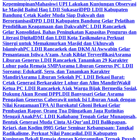
Kepemimpinan
Mahasiswi UPI Lakukan Kunjungan Observasi
ke Masjid Baitul Haq LDII Sukasari
DPD LDII Kabupaten
Bandung Cetak Kader Muda Siap Dakwah dan
Berorganisasi
DPD LDII Kabupaten Bandung Gelar Pelatihan
Pendidikan Keagamaan dan Dakwah
PC LDII Rancaekek
Gelar Konsolidasi, Bahas Peningkatan Kapasitas Pengurus dan
Literasi Digital
DMI dan LDII Kota Tasikmalaya Perkuat
Sinergi untuk Memakmurkan Masjid dan Ukhuwah
Islamiyah
PC LDII Rancaekek dan DKM Al Awwabin Gelar
Pemantauan Istiwa A’zam, Arah Kiblat Terverifikasi
Asrama
Liburan Generus LDII Rancaekek Tanamkan 29 Karakter
Luhur pada Remaja SMP
Asrama Liburan Generus PC LDII
Soreang: Edukatif, Seru, dan Tanamkan Karakter
Mandiri
Asrama Liburan Sekolah PC LDII Bekasi Barat:
Cetak Generasi Berkarakter Luhur dan Alim Mandiri
Wakil
Ketua PC LDII Rancaekek Ajak Warga Bijak Bermedia Sosial,
Dukung Akun Resmi DPP
LDII Banyusari Gelar Asrama
Pengajian Generus Caberawit untuk Isi Liburan Anak dengan
Nilai Keagamaan
TPA Al Barokatul Ghoni Bekasi Gelar
Pembagian Rapor, Orang Tua Diingatkan Jaga Rutinitas
Mengaji Anak
PAC LDII Kaliabang Tengah Gelar Munaqosah,
Bentuk Generasi Muda Cinta Al-Qur’an
LDII Balikpapan,
Kejari, dan Kodim 0905 Gelar Seminar Kebangsaan: Tangkal
Radikalisme, Perkuat Nilai Pancasila
LDII Kabupaten
Kuningan Bekali Remaja dengan Keterampilan Ternak Puyuh