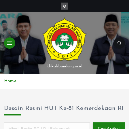
S
k
i
p
t
o
c
o
n
t
ldiikabbandung.or.id
e
n
Home
t
Desain Resmi HUT Ke-81 Kemerdekaan RI
Cari Artikel