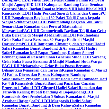
Disrupsi
PC LDII Paseh Hadiri Pengukuhan Panitia Renovasi
Masjid Agung
DPD LDII Kabupaten Bandung Gelar Seminar
Generasi Muda, Bagian Road to Musda VIII
Halal Bihalal MUI
Rancaekek, LDII Hadir Perkuat Sinergi Ulama dan Umaro
PC
LDII Pangalengan Bagikan 180 Paket Takjil Gratis kepada
Warga Sekitar
Warga LDII Pakutandang Bagikan 500 Takjil,
Semarakkan Ramadan dan Pererat Silaturahmi
Masyarakat
PAC LDII Gunungleutik Bagikan Takjil dan Gelar
Buka Bersama di Masjid Al-Manshurin
LDII Pakutandang
Gelar Buka Puasa Bersama, 80 Warga Hadiri di Masjid
Darussalam
PC LDII Banjaran, Cimaung, dan Arjasari Hadiri
Safari Ramadan Bupati Bandung di Arjasari
LDII Hadiri
Safari Ramadan ke-5 Bupati Bandung, Dukung Sinergi
Pembangunan di Paseh
Puluhan Generasi Muda LDII Soreang
Gelar Buka Puasa Bersama di Masjid Manbaul Huda
Warga
PAC LDII Mekarrahayu Gelar Buka Puasa Bersama,
Dilanjutkan Pengajian dan Tarawih
Kajian Ramadan di Masjid
Al Fathu, Dinsos dan Baznas Kabupaten Bandung
Sosialisasikan Program
LDII Turut Hadir Safari Ramadan Hari
Ke-4 di Rancaekek, Bupati Bandung Paparkan Capaian
Program 1 Tahun
LDII Cileunyi Hadiri Safari Ramadan dan
Tarawih Keliling Bupati Bandung di Bojongsoang
LDII
Rancaekek Beri Pembekalan 5 Sukses Ramadan di Masjid
Arrabani Bojongloa
PC LDII Margaasih Hadiri Safari
Ramadan Bupati Bandung di Desa Rahayu
Safari Ramadan