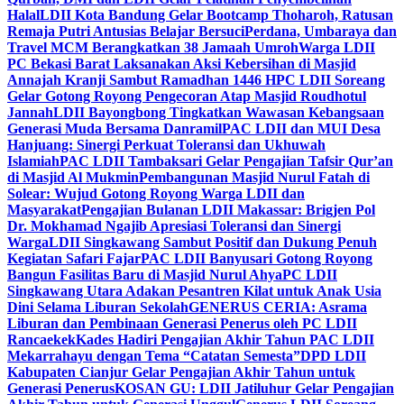
Halal
LDII Kota Bandung Gelar Bootcamp Thoharoh, Ratusan
Remaja Putri Antusias Belajar Bersuci
Perdana, Umbaraya dan
Travel MCM Berangkatkan 38 Jamaah Umroh
Warga LDII
PC Bekasi Barat Laksanakan Aksi Kebersihan di Masjid
Annajah Kranji Sambut Ramadhan 1446 H
PC LDII Soreang
Gelar Gotong Royong Pengecoran Atap Masjid Roudhotul
Jannah
LDII Bayongbong Tingkatkan Wawasan Kebangsaan
Generasi Muda Bersama Danramil
PAC LDII dan MUI Desa
Hanjuang: Sinergi Perkuat Toleransi dan Ukhuwah
Islamiah
PAC LDII Tambaksari Gelar Pengajian Tafsir Qur’an
di Masjid Al Mukmin
Pembangunan Masjid Nurul Fatah di
Solear: Wujud Gotong Royong Warga LDII dan
Masyarakat
Pengajian Bulanan LDII Makassar: Brigjen Pol
Dr. Mokhamad Ngajib Apresiasi Toleransi dan Sinergi
Warga
LDII Singkawang Sambut Positif dan Dukung Penuh
Kegiatan Safari Fajar
PAC LDII Banyusari Gotong Royong
Bangun Fasilitas Baru di Masjid Nurul Ahya
PC LDII
Singkawang Utara Adakan Pesantren Kilat untuk Anak Usia
Dini Selama Liburan Sekolah
GENERUS CERIA: Asrama
Liburan dan Pembinaan Generasi Penerus oleh PC LDII
Rancaekek
Kades Hadiri Pengajian Akhir Tahun PAC LDII
Mekarrahayu dengan Tema “Catatan Semesta”
DPD LDII
Kabupaten Cianjur Gelar Pengajian Akhir Tahun untuk
Generasi Penerus
KOSAN GU: LDII Jatiluhur Gelar Pengajian