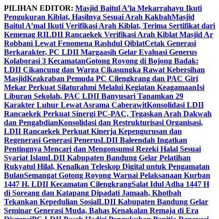
Skip
PILIHAN EDITOR:
Masjid Baitul A’la Mekarrahayu Ikuti
to
Pengukuran Kiblat, Hasilnya Sesuai Arah Kakbah
Masjid
content
Baitul A’mal Ikuti Verifikasi Arah Kiblat, Terima Sertifikat dari
Kemenag RI
LDII Rancaekek Verifikasi Arah Kiblat Masjid Ar
Robbani Lewat Fenomena Rashdul Qiblat
Cetak Generasi
Berkarakter, PC LDII Margaasih Gelar Evaluasi Generus
Kolaborasi 3 Kecamatan
Gotong Royong di Bojong Badak:
LDII Cikancung dan Warga Cikasungka Rawat Kebersihan
Masjid
Keakraban Pemuda PC Cilengkrang dan PAC Giri
Mekar Perkuat Silaturahmi Melalui Kegiatan Keagamaan
Isi
Liburan Sekolah, PAC LDII Banyusari Tanamkan 29
Karakter Luhur Lewat Asrama Caberawit
Konsolidasi LDII
Rancaekek Perkuat Sinergi PC-PAC, Tegaskan Arah Dakwah
dan Pengabdian
Konsolidasi dan Restrukturisasi Organisasi,
LDII Rancaekek Perkuat Kinerja Kepengurusan dan
Regenerasi Generasi Penerus
LDII Baleendah Ingatkan
Pentingnya Mencari dan Mengonsumsi Rezeki Halal Sesuai
Syariat Islam
LDII Kabupaten Bandung Gelar Pelatihan
Rukyatul Hilal, Kenalkan Teleskop Digital untuk Pengamatan
Bulan
Semangat Gotong Royong Warnai Pelaksanaan Kurban
1447 H. LDII Kecamatan Cilengkrang
Salat Idul Adha 1447 H
di Soreang dan Katapang Dipadati Jamaah, Khotbah
Tekankan Kepedulian Sosial
LDII Kabupaten Bandung Gelar
Seminar Generasi Muda, Bahas Kenakalan Remaja di Era