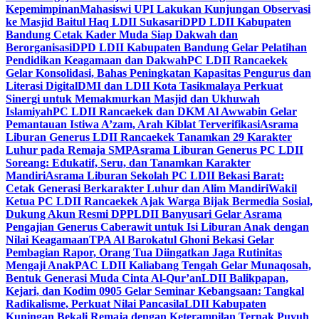
Kepemimpinan
Mahasiswi UPI Lakukan Kunjungan Observasi
ke Masjid Baitul Haq LDII Sukasari
DPD LDII Kabupaten
Bandung Cetak Kader Muda Siap Dakwah dan
Berorganisasi
DPD LDII Kabupaten Bandung Gelar Pelatihan
Pendidikan Keagamaan dan Dakwah
PC LDII Rancaekek
Gelar Konsolidasi, Bahas Peningkatan Kapasitas Pengurus dan
Literasi Digital
DMI dan LDII Kota Tasikmalaya Perkuat
Sinergi untuk Memakmurkan Masjid dan Ukhuwah
Islamiyah
PC LDII Rancaekek dan DKM Al Awwabin Gelar
Pemantauan Istiwa A’zam, Arah Kiblat Terverifikasi
Asrama
Liburan Generus LDII Rancaekek Tanamkan 29 Karakter
Luhur pada Remaja SMP
Asrama Liburan Generus PC LDII
Soreang: Edukatif, Seru, dan Tanamkan Karakter
Mandiri
Asrama Liburan Sekolah PC LDII Bekasi Barat:
Cetak Generasi Berkarakter Luhur dan Alim Mandiri
Wakil
Ketua PC LDII Rancaekek Ajak Warga Bijak Bermedia Sosial,
Dukung Akun Resmi DPP
LDII Banyusari Gelar Asrama
Pengajian Generus Caberawit untuk Isi Liburan Anak dengan
Nilai Keagamaan
TPA Al Barokatul Ghoni Bekasi Gelar
Pembagian Rapor, Orang Tua Diingatkan Jaga Rutinitas
Mengaji Anak
PAC LDII Kaliabang Tengah Gelar Munaqosah,
Bentuk Generasi Muda Cinta Al-Qur’an
LDII Balikpapan,
Kejari, dan Kodim 0905 Gelar Seminar Kebangsaan: Tangkal
Radikalisme, Perkuat Nilai Pancasila
LDII Kabupaten
Kuningan Bekali Remaja dengan Keterampilan Ternak Puyuh