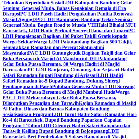
Tekankan Kepedulian Sosial
LDII Kabupaten Bandung Gelar
Seminar Generasi Muda, Bahas Kenakalan Remaja di Era
Disrupsi
PC LDII Paseh Hadiri Pengukuhan Panitia Renovasi
Masjid Agung
DPD LDII Kabupaten Bandung Gelar Seminar
Generasi Muda, Bagian Road to Musda VIII
Halal Bihalal MUI
Rancaekek, LDII Hadir Perkuat Sinergi Ulama dan Umaro
PC
LDII Pangalengan Bagikan 180 Paket Takjil Gratis kepada
Warga Sekitar
Warga LDII Pakutandang Bagikan 500 Takjil,
Semarakkan Ramadan dan Pererat Silaturahmi
Masyarakat
PAC LDII Gunungleutik Bagikan Takjil dan Gelar
Buka Bersama di Masjid Al-Manshurin
LDII Pakutandang
Gelar Buka Puasa Bersama, 80 Warga Hadiri di Masjid
Darussalam
PC LDII Banjaran, Cimaung, dan Arjasari Hadiri
Safari Ramadan Bupati Bandung di Arjasari
LDII Hadiri
Safari Ramadan ke-5 Bupati Bandung, Dukung Sinergi
Pembangunan di Paseh
Puluhan Generasi Muda LDII Soreang
Gelar Buka Puasa Bersama di Masjid Manbaul Huda
Warga
PAC LDII Mekarrahayu Gelar Buka Puasa Bersama,
Dilanjutkan Pengajian dan Tarawih
Kajian Ramadan di Masjid
Al Fathu, Dinsos dan Baznas Kabupaten Bandung
Sosialisasikan Program
LDII Turut Hadir Safari Ramadan Hari
Ke-4 di Rancaekek, Bupati Bandung Paparkan Capaian
Program 1 Tahun
LDII Cileunyi Hadiri Safari Ramadan dan
Tarawih Keliling Bupati Bandung di Bojongsoang
LDII
Rancaekek Beri Pembekalan 5 Sukses Ramadan di Masjid