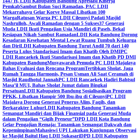
1447 H, LDII Kabupaten Bandung Apresiasi Kinerja
Pemkab
Sambut Bulan Suci Ramadan, PAC LDII
Mekarrahayu Gelar Korve Massal Libatkan 100
Warga
Ratusan Warga PC LDII Cileunyi Padati Masjid
Nashrulloh, Awali Ramadan dengan 5 Sukses
37 Generasi
Muda LDII Ikuti Pengajian Usia Mandiri di Paseh, Bekal
Kesiapan Nikah Sambut Ramadan
LDII Kota Bandung Dorong
Kesadaran Kesehatan Mental Lewat Ruang Tumbuh Keluarga
dan Diri
LDII Kabupaten Bandung Turut Andil 70 dari 140
Peserta Lulus Standarisasi Imam dan Khatib Oleh DMI
PC
LDII Rancaekek Ikuti Standarisasi Imam dan Khatib PD DMI
Kabupaten Bandung
Musyawarah Pemuda PC LDII Majalaya
Bahas Evaluasi dan Rencana Program
Tertibkan Sholat, Jaga
Rumah Tangga Harmonis, Pesan Usman Ali Saat Ceramah di
Masjid Raudhotul Jannah
PC LDII Rancaekek Hadiri Bahtsul
Masa’il MUI, Bahas Sholat Jumat dalam Bingkai
Persatuan
LDII Kabupaten Bandung Sosialisasikan Program
PPKK, Libatkan Hampir 500 Ibu-ibu di Cileunyi
PC LDII
Majalaya Dorong Generasi Penerus Alim, Faqih, dan
Berkarakter Luhur
LDII Kabupaten Bandung Tanamkan
Semangat Mandiri dan Bijak Finansial pada Generasi Muda
dalam Pengajian “Gigih Preneur”
DPD LDII Kota Bandung
Gelar Pengajian Remaja: Tanamkan Semangat Dakwah dan
Kepemimpinan
Mahasiswi UPI Lakukan Kunjungan Observasi
ke Masjid Baitul Haq LDII Sukasari
DPD LDII Kabupaten