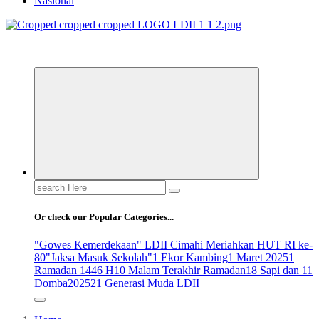
Nasional
ldiikabbandung.or.id
Search
for:
Or check our Popular Categories...
"Gowes Kemerdekaan" LDII Cimahi Meriahkan HUT RI ke-
80
"Jaksa Masuk Sekolah"
1 Ekor Kambing
1 Maret 2025
1
Ramadan 1446 H
10 Malam Terakhir Ramadan
18 Sapi dan 11
Domba
2025
21 Generasi Muda LDII