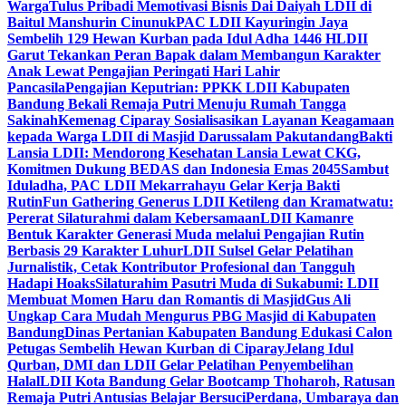
Warga
Tulus Pribadi Memotivasi Bisnis Dai Daiyah LDII di
Baitul Manshurin Cinunuk
PAC LDII Kayuringin Jaya
Sembelih 129 Hewan Kurban pada Idul Adha 1446 H
LDII
Garut Tekankan Peran Bapak dalam Membangun Karakter
Anak Lewat Pengajian Peringati Hari Lahir
Pancasila
Pengajian Keputrian: PPKK LDII Kabupaten
Bandung Bekali Remaja Putri Menuju Rumah Tangga
Sakinah
Kemenag Ciparay Sosialisasikan Layanan Keagamaan
kepada Warga LDII di Masjid Darussalam Pakutandang
Bakti
Lansia LDII: Mendorong Kesehatan Lansia Lewat CKG,
Komitmen Dukung BEDAS dan Indonesia Emas 2045
Sambut
Iduladha, PAC LDII Mekarrahayu Gelar Kerja Bakti
Rutin
Fun Gathering Generus LDII Ketileng dan Kramatwatu:
Pererat Silaturahmi dalam Kebersamaan
LDII Kamanre
Bentuk Karakter Generasi Muda melalui Pengajian Rutin
Berbasis 29 Karakter Luhur
LDII Sulsel Gelar Pelatihan
Jurnalistik, Cetak Kontributor Profesional dan Tangguh
Hadapi Hoaks
Silaturahim Pasutri Muda di Sukabumi: LDII
Membuat Momen Haru dan Romantis di Masjid
Gus Ali
Ungkap Cara Mudah Mengurus PBG Masjid di Kabupaten
Bandung
Dinas Pertanian Kabupaten Bandung Edukasi Calon
Petugas Sembelih Hewan Kurban di Ciparay
Jelang Idul
Qurban, DMI dan LDII Gelar Pelatihan Penyembelihan
Halal
LDII Kota Bandung Gelar Bootcamp Thoharoh, Ratusan
Remaja Putri Antusias Belajar Bersuci
Perdana, Umbaraya dan