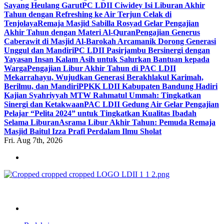
Sayang Heulang Garut
PC LDII Ciwidey Isi Liburan Akhir
Tahun dengan Refreshing ke Air Terjun Celak di
Tenjolaya
Remaja Masjid Sabilla Rosyad Gelar Pengajian
Akhir Tahun dengan Materi Al-Quran
Pengajian Generus
Caberawit di Masjid Al-Barokah Arcamanik Dorong Generasi
Unggul dan Mandiri
PC LDII Pasirjambu Bersinergi dengan
Yayasan Insan Kalam Asih untuk Salurkan Bantuan kepada
Warga
Pengajian Libur Akhir Tahun di PAC LDII
Mekarrahayu, Wujudkan Generasi Berakhlakul Karimah,
Berilmu, dan Mandiri
PPKK LDII Kabupaten Bandung Hadiri
Kajian Syahriyyah MTW Rahmatul Ummah: Tingkatkan
Sinergi dan Ketakwaan
PAC LDII Gedung Air Gelar Pengajian
Pelajar “Pelita 2024” untuk Tingkatkan Kualitas Ibadah
Selama Liburan
Asrama Libur Akhir Tahun: Pemuda Remaja
Masjid Baitul Izza Prafi Perdalam Ilmu Sholat
Fri. Aug 7th, 2026
ldiikabbandung.or.id