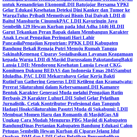
untuk Kemandirian Ekonomi
LDII Batujajar Bersama YPKI
Gelar Edukasi Kesehatan Deteksi Dini Kanker dan Tumor ke
Warga
Tulus Pribadi Memotivasi Bisnis Dai Daiyah LDII di
Baitul Manshurin Cinunuk
PAC LDII Kayuringin Jaya
Sembelih 129 Hewan Kurban pada Idul Adha 1446 H
LDII
Garut Tekankan Peran Bapak dalam Membangun Karakter
Anak Lewat Pengajian Peringati Hari Lahir
Pancasila
Pengajian Keputrian: PPKK LDII Kabupaten
Bandung Bekali Remaja Putri Menuju Rumah Tangga
Sakinah
Kemenag Ciparay Sosialisasikan Layanan Keagamaan
kepada Warga LDII di Masjid Darussalam Pakutandang
Bakti
Lansia LDII: Mendorong Kesehatan Lansia Lewat CKG,
Komitmen Dukung BEDAS dan Indonesia Emas 2045
Sambut
Iduladha, PAC LDII Mekarrahayu Gelar Kerja Bakti
Rutin
Fun Gathering Generus LDII Ketileng dan Kramatwatu:
Pererat Silaturahmi dalam Kebersamaan
LDII Kamanre
Bentuk Karakter Generasi Muda melalui Pengajian Rutin
Berbasis 29 Karakter Luhur
LDII Sulsel Gelar Pelatihan
Jurnalistik, Cetak Kontributor Profesional dan Tangguh
Hadapi Hoaks
Silaturahim Pasutri Muda di Sukabumi: LDII
Membuat Momen Haru dan Romantis di Masjid
Gus Ali
Ungkap Cara Mudah Mengurus PBG Masjid di Kabupaten
Bandung
Dinas Pertanian Kabupaten Bandung Edukasi Calon
Petugas Sembelih Hewan Kurban di Ciparay
Jelang Idul
Qurban, DMI dan LDII Gelar Pelatihan Penyembelihan