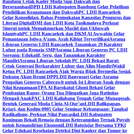
Bandung Cetak Kader Muda Siap Dakwah dan
Berorganisasi
DPD LDII Kabupaten Bandung Gelar Pelatihan
Pendidikan Keagamaan dan Dakwah
PC LDII Rancaekek
Gelar Konsolidasi, Bahas Peningkatan Kapasitas Pengurus dan
Literasi Digital
DMI dan LDII Kota Tasikmalaya Perkuat
Sinergi untuk Memakmurkan Masjid dan Ukhuwah
Islamiyah
PC LDII Rancaekek dan DKM Al Awwabin Gelar
Pemantauan Istiwa A’zam, Arah Kiblat Terverifikasi
Asrama
Liburan Generus LDII Rancaekek Tanamkan 29 Karakter
Luhur pada Remaja SMP
Asrama Liburan Generus PC LDII
Soreang: Edukatif, Seru, dan Tanamkan Karakter
Mandiri
Asrama Liburan Sekolah PC LDII Bekasi Barat:
Cetak Generasi Berkarakter Luhur dan Alim Mandiri
Wakil
Ketua PC LDII Rancaekek Ajak Warga Bijak Bermedia Sosial,
Dukung Akun Resmi DPP
LDII Banyusari Gelar Asrama
Pengajian Generus Caberawit untuk Isi Liburan Anak dengan
Nilai Keagamaan
TPA Al Barokatul Ghoni Bekasi Gelar
Pembagian Rapor, Orang Tua Diingatkan Jaga Rutinitas
Mengaji Anak
PAC LDII Kaliabang Tengah Gelar Munaqosah,
Bentuk Generasi Muda Cinta Al-Qur’an
LDII Balikpapan,
Kejari, dan Kodim 0905 Gelar Seminar Kebangsaan: Tangkal
Radikalisme, Perkuat Nilai Pancasila
LDII Kabupaten
Kuningan Bekali Remaja dengan Keterampilan Ternak Puyuh
untuk Kemandirian Ekonomi
LDII Batujajar Bersama YPKI
Gelar Edukasi Kesehatan Deteksi Dini Kanker dan Tumor ke