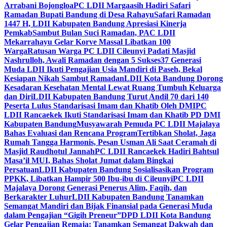
Arrabani Bojongloa
PC LDII Margaasih Hadiri Safari
Ramadan Bupati Bandung di Desa Rahayu
Safari Ramadan
1447 H, LDII Kabupaten Bandung Apresiasi Kinerja
Pemkab
Sambut Bulan Suci Ramadan, PAC LDII
Mekarrahayu Gelar Korve Massal Libatkan 100
Warga
Ratusan Warga PC LDII Cileunyi Padati Masjid
Nashrulloh, Awali Ramadan dengan 5 Sukses
37 Generasi
Muda LDII Ikuti Pengajian Usia Mandiri di Paseh, Bekal
Kesiapan Nikah Sambut Ramadan
LDII Kota Bandung Dorong
Kesadaran Kesehatan Mental Lewat Ruang Tumbuh Keluarga
dan Diri
LDII Kabupaten Bandung Turut Andil 70 dari 140
Peserta Lulus Standarisasi Imam dan Khatib Oleh DMI
PC
LDII Rancaekek Ikuti Standarisasi Imam dan Khatib PD DMI
Kabupaten Bandung
Musyawarah Pemuda PC LDII Majalaya
Bahas Evaluasi dan Rencana Program
Tertibkan Sholat, Jaga
Rumah Tangga Harmonis, Pesan Usman Ali Saat Ceramah di
Masjid Raudhotul Jannah
PC LDII Rancaekek Hadiri Bahtsul
Masa’il MUI, Bahas Sholat Jumat dalam Bingkai
Persatuan
LDII Kabupaten Bandung Sosialisasikan Program
PPKK, Libatkan Hampir 500 Ibu-ibu di Cileunyi
PC LDII
Majalaya Dorong Generasi Penerus Alim, Faqih, dan
Berkarakter Luhur
LDII Kabupaten Bandung Tanamkan
Semangat Mandiri dan Bijak Finansial pada Generasi Muda
dalam Pengajian “Gigih Preneur”
DPD LDII Kota Bandung
Gelar Pengajian Remaja: Tanamkan Semangat Dakwah dan