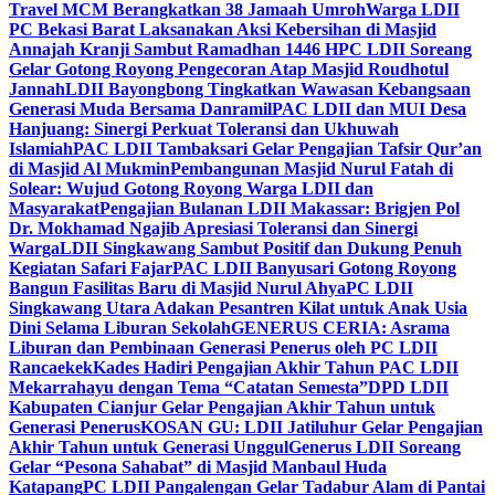
Travel MCM Berangkatkan 38 Jamaah Umroh
Warga LDII
PC Bekasi Barat Laksanakan Aksi Kebersihan di Masjid
Annajah Kranji Sambut Ramadhan 1446 H
PC LDII Soreang
Gelar Gotong Royong Pengecoran Atap Masjid Roudhotul
Jannah
LDII Bayongbong Tingkatkan Wawasan Kebangsaan
Generasi Muda Bersama Danramil
PAC LDII dan MUI Desa
Hanjuang: Sinergi Perkuat Toleransi dan Ukhuwah
Islamiah
PAC LDII Tambaksari Gelar Pengajian Tafsir Qur’an
di Masjid Al Mukmin
Pembangunan Masjid Nurul Fatah di
Solear: Wujud Gotong Royong Warga LDII dan
Masyarakat
Pengajian Bulanan LDII Makassar: Brigjen Pol
Dr. Mokhamad Ngajib Apresiasi Toleransi dan Sinergi
Warga
LDII Singkawang Sambut Positif dan Dukung Penuh
Kegiatan Safari Fajar
PAC LDII Banyusari Gotong Royong
Bangun Fasilitas Baru di Masjid Nurul Ahya
PC LDII
Singkawang Utara Adakan Pesantren Kilat untuk Anak Usia
Dini Selama Liburan Sekolah
GENERUS CERIA: Asrama
Liburan dan Pembinaan Generasi Penerus oleh PC LDII
Rancaekek
Kades Hadiri Pengajian Akhir Tahun PAC LDII
Mekarrahayu dengan Tema “Catatan Semesta”
DPD LDII
Kabupaten Cianjur Gelar Pengajian Akhir Tahun untuk
Generasi Penerus
KOSAN GU: LDII Jatiluhur Gelar Pengajian
Akhir Tahun untuk Generasi Unggul
Generus LDII Soreang
Gelar “Pesona Sahabat” di Masjid Manbaul Huda
Katapang
PC LDII Pangalengan Gelar Tadabur Alam di Pantai