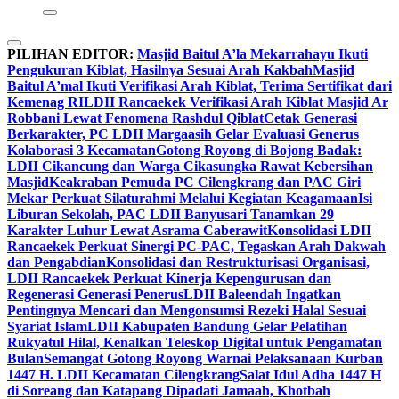
PILIHAN EDITOR:
Masjid Baitul A’la Mekarrahayu Ikuti
Pengukuran Kiblat, Hasilnya Sesuai Arah Kakbah
Masjid
Baitul A’mal Ikuti Verifikasi Arah Kiblat, Terima Sertifikat dari
Kemenag RI
LDII Rancaekek Verifikasi Arah Kiblat Masjid Ar
Robbani Lewat Fenomena Rashdul Qiblat
Cetak Generasi
Berkarakter, PC LDII Margaasih Gelar Evaluasi Generus
Kolaborasi 3 Kecamatan
Gotong Royong di Bojong Badak:
LDII Cikancung dan Warga Cikasungka Rawat Kebersihan
Masjid
Keakraban Pemuda PC Cilengkrang dan PAC Giri
Mekar Perkuat Silaturahmi Melalui Kegiatan Keagamaan
Isi
Liburan Sekolah, PAC LDII Banyusari Tanamkan 29
Karakter Luhur Lewat Asrama Caberawit
Konsolidasi LDII
Rancaekek Perkuat Sinergi PC-PAC, Tegaskan Arah Dakwah
dan Pengabdian
Konsolidasi dan Restrukturisasi Organisasi,
LDII Rancaekek Perkuat Kinerja Kepengurusan dan
Regenerasi Generasi Penerus
LDII Baleendah Ingatkan
Pentingnya Mencari dan Mengonsumsi Rezeki Halal Sesuai
Syariat Islam
LDII Kabupaten Bandung Gelar Pelatihan
Rukyatul Hilal, Kenalkan Teleskop Digital untuk Pengamatan
Bulan
Semangat Gotong Royong Warnai Pelaksanaan Kurban
1447 H. LDII Kecamatan Cilengkrang
Salat Idul Adha 1447 H
di Soreang dan Katapang Dipadati Jamaah, Khotbah