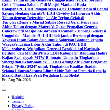
Akhir Tahun untuk Generasi Unggul
Generus LDII Soreang
Gelar “Pesona Sahabat” di Masjid Manbaul Huda
Katapang
PC LDII Pangalengan Gelar Tadabur Alam di Pantai
Sayang Heulang Garut
PC LDII Ciwidey Isi Liburan Akhir
Tahun dengan Refreshing ke Air Terjun Celak di
Tenjolaya
Remaja Masjid Sabilla Rosyad Gelar Pengajian
Akhir Tahun dengan Materi Al-Quran
Pengajian Generus
Caberawit di Masjid Al-Barokah Arcamanik Dorong Generasi
Unggul dan Mandiri
PC LDII Pasirjambu Bersinergi dengan
Yayasan Insan Kalam Asih untuk Salurkan Bantuan kepada
Warga
Pengajian Libur Akhir Tahun di PAC LDII
Mekarrahayu, Wujudkan Generasi Berakhlakul Karimah,
Berilmu, dan Mandiri
PPKK LDII Kabupaten Bandung Hadiri
Kajian Syahriyyah MTW Rahmatul Ummah: Tingkatkan
Sinergi dan Ketakwaan
PAC LDII Gedung Air Gelar Pengajian
Pelajar “Pelita 2024” untuk Tingkatkan Kualitas Ibadah
Selama Liburan
Asrama Libur Akhir Tahun: Pemuda Remaja
Masjid Baitul Izza Prafi Perdalam Ilmu Sholat
Fri. Aug 7th, 2026
Redaksi
Tentang
Privacy Policy