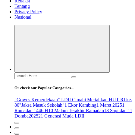
Redaksi
Tentang
Privacy Policy
Nasional
Search
for:
Or check our Popular Categories...
"Gowes Kemerdekaan" LDII Cimahi Meriahkan HUT RI ke-
80
"Jaksa Masuk Sekolah"
1 Ekor Kambing
1 Maret 2025
1
Ramadan 1446 H
10 Malam Terakhir Ramadan
18 Sapi dan 11
Domba
2025
21 Generasi Muda LDII