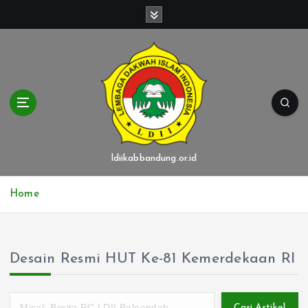
S
k
i
p
t
o
c
o
n
t
ldiikabbandung.or.id
e
n
Home
t
Desain Resmi HUT Ke-81 Kemerdekaan RI
Cari Artikel