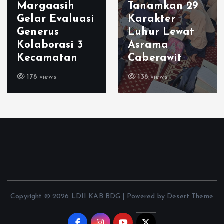
Margaasih
Tanamkan 29
Gelar Evaluasi
Karakter
Generus
Luhur Lewat
Kolaborasi 3
Asrama
Kecamatan
Caberawit
178 views
138 views
Copyright © 2026 LDII KAB BDG | Powered by Desert Theme