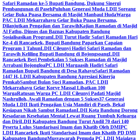
Safari Ramadan ke-5 Bupati Bandung, Dukung Sinergi
Pembangunan di Paseh
Puluhan Generasi Muda LDII Soreang
Gelar Buka Puasa Bersama di Masjid Manbaul Huda
Warga
PAC LDII Mekarrahayu Gelar Buka Puasa Bersama,
Dilanjutkan Pengajian dan Tarawih
Kajian Ramadan di Masjid
Al Fathu, Dinsos dan Baznas Kabupaten Bandung
Sosialisasikan Program
LDII Turut Hadir Safari Ramadan Hari
Ke-4 di Rancaekek, Bupati Bandung Paparkan Capaian
Program 1 Tahun
LDII Cileunyi Hadiri Safari Ramadan dan
Tarawih Keliling Bupati Bandung di Bojongsoang
LDII
Rancaekek Beri Pembekalan 5 Sukses Ramadan di Masjid
Arrabani Bojongloa
PC LDII Margaasih Hadiri Safari
Ramadan Bupati Bandung di Desa Rahayu
Safari Ramadan
1447 H, LDII Kabupaten Bandung Apresiasi Kinerja
Pemkab
Sambut Bulan Suci Ramadan, PAC LDII
Mekarrahayu Gelar Korve Massal Libatkan 100
Warga
Ratusan Warga PC LDII Cileunyi Padati Masjid
Nashrulloh, Awali Ramadan dengan 5 Sukses
37 Generasi
Muda LDII Ikuti Pengajian Usia Mandiri di Paseh, Bekal
Kesiapan Nikah Sambut Ramadan
LDII Kota Bandung Dorong
Kesadaran Kesehatan Mental Lewat Ruang Tumbuh Keluarga
dan Diri
LDII Kabupaten Bandung Turut Andil 70 dari 140
Peserta Lulus Standarisasi Imam dan Khatib Oleh DMI
PC
LDII Rancaekek Ikuti Standarisasi Imam dan Khatib PD DMI
Kabupaten Bandung
Musyawarah Pemuda PC LDII Majalaya