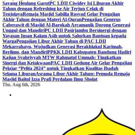
Sayang Heulang Garut
PC LDII Ciwidey Isi Liburan Akhir
Tahun dengan Refreshing ke Air Terjun Celak di
Tenjolaya
Remaja Masjid Sabilla Rosyad Gelar Pengajian
Akhir Tahun dengan Materi Al-Quran
Pengajian Generus
Caberawit di Masjid Al-Barokah Arcamanik Dorong Generasi
Unggul dan Mandiri
PC LDII Pasirjambu Bersinergi dengan
Yayasan Insan Kalam Asih untuk Salurkan Bantuan kepada
Warga
Pengajian Libur Akhir Tahun di PAC LDII
Mekarrahayu, Wujudkan Generasi Berakhlakul Karimah,
Berilmu, dan Mandiri
PPKK LDII Kabupaten Bandung Hadiri
Kajian Syahriyyah MTW Rahmatul Ummah: Tingkatkan
Sinergi dan Ketakwaan
PAC LDII Gedung Air Gelar Pengajian
Pelajar “Pelita 2024” untuk Tingkatkan Kualitas Ibadah
Selama Liburan
Asrama Libur Akhir Tahun: Pemuda Remaja
Masjid Baitul Izza Prafi Perdalam Ilmu Sholat
Thu. Aug 6th, 2026