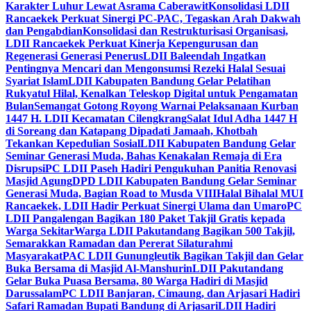
Karakter Luhur Lewat Asrama Caberawit
Konsolidasi LDII
Rancaekek Perkuat Sinergi PC-PAC, Tegaskan Arah Dakwah
dan Pengabdian
Konsolidasi dan Restrukturisasi Organisasi,
LDII Rancaekek Perkuat Kinerja Kepengurusan dan
Regenerasi Generasi Penerus
LDII Baleendah Ingatkan
Pentingnya Mencari dan Mengonsumsi Rezeki Halal Sesuai
Syariat Islam
LDII Kabupaten Bandung Gelar Pelatihan
Rukyatul Hilal, Kenalkan Teleskop Digital untuk Pengamatan
Bulan
Semangat Gotong Royong Warnai Pelaksanaan Kurban
1447 H. LDII Kecamatan Cilengkrang
Salat Idul Adha 1447 H
di Soreang dan Katapang Dipadati Jamaah, Khotbah
Tekankan Kepedulian Sosial
LDII Kabupaten Bandung Gelar
Seminar Generasi Muda, Bahas Kenakalan Remaja di Era
Disrupsi
PC LDII Paseh Hadiri Pengukuhan Panitia Renovasi
Masjid Agung
DPD LDII Kabupaten Bandung Gelar Seminar
Generasi Muda, Bagian Road to Musda VIII
Halal Bihalal MUI
Rancaekek, LDII Hadir Perkuat Sinergi Ulama dan Umaro
PC
LDII Pangalengan Bagikan 180 Paket Takjil Gratis kepada
Warga Sekitar
Warga LDII Pakutandang Bagikan 500 Takjil,
Semarakkan Ramadan dan Pererat Silaturahmi
Masyarakat
PAC LDII Gunungleutik Bagikan Takjil dan Gelar
Buka Bersama di Masjid Al-Manshurin
LDII Pakutandang
Gelar Buka Puasa Bersama, 80 Warga Hadiri di Masjid
Darussalam
PC LDII Banjaran, Cimaung, dan Arjasari Hadiri
Safari Ramadan Bupati Bandung di Arjasari
LDII Hadiri