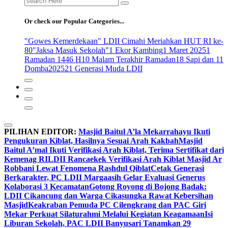
for:
Or check our Popular Categories...
"Gowes Kemerdekaan" LDII Cimahi Meriahkan HUT RI ke-
80
"Jaksa Masuk Sekolah"
1 Ekor Kambing
1 Maret 2025
1
Ramadan 1446 H
10 Malam Terakhir Ramadan
18 Sapi dan 11
Domba
2025
21 Generasi Muda LDII
PILIHAN EDITOR:
Masjid Baitul A’la Mekarrahayu Ikuti
Pengukuran Kiblat, Hasilnya Sesuai Arah Kakbah
Masjid
Baitul A’mal Ikuti Verifikasi Arah Kiblat, Terima Sertifikat dari
Kemenag RI
LDII Rancaekek Verifikasi Arah Kiblat Masjid Ar
Robbani Lewat Fenomena Rashdul Qiblat
Cetak Generasi
Berkarakter, PC LDII Margaasih Gelar Evaluasi Generus
Kolaborasi 3 Kecamatan
Gotong Royong di Bojong Badak:
LDII Cikancung dan Warga Cikasungka Rawat Kebersihan
Masjid
Keakraban Pemuda PC Cilengkrang dan PAC Giri
Mekar Perkuat Silaturahmi Melalui Kegiatan Keagamaan
Isi
Liburan Sekolah, PAC LDII Banyusari Tanamkan 29