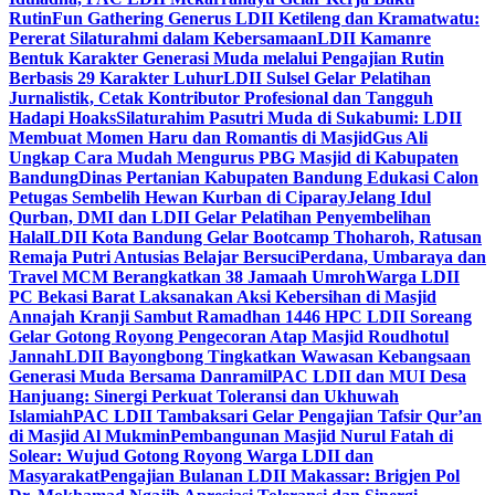
Rutin
Fun Gathering Generus LDII Ketileng dan Kramatwatu:
Pererat Silaturahmi dalam Kebersamaan
LDII Kamanre
Bentuk Karakter Generasi Muda melalui Pengajian Rutin
Berbasis 29 Karakter Luhur
LDII Sulsel Gelar Pelatihan
Jurnalistik, Cetak Kontributor Profesional dan Tangguh
Hadapi Hoaks
Silaturahim Pasutri Muda di Sukabumi: LDII
Membuat Momen Haru dan Romantis di Masjid
Gus Ali
Ungkap Cara Mudah Mengurus PBG Masjid di Kabupaten
Bandung
Dinas Pertanian Kabupaten Bandung Edukasi Calon
Petugas Sembelih Hewan Kurban di Ciparay
Jelang Idul
Qurban, DMI dan LDII Gelar Pelatihan Penyembelihan
Halal
LDII Kota Bandung Gelar Bootcamp Thoharoh, Ratusan
Remaja Putri Antusias Belajar Bersuci
Perdana, Umbaraya dan
Travel MCM Berangkatkan 38 Jamaah Umroh
Warga LDII
PC Bekasi Barat Laksanakan Aksi Kebersihan di Masjid
Annajah Kranji Sambut Ramadhan 1446 H
PC LDII Soreang
Gelar Gotong Royong Pengecoran Atap Masjid Roudhotul
Jannah
LDII Bayongbong Tingkatkan Wawasan Kebangsaan
Generasi Muda Bersama Danramil
PAC LDII dan MUI Desa
Hanjuang: Sinergi Perkuat Toleransi dan Ukhuwah
Islamiah
PAC LDII Tambaksari Gelar Pengajian Tafsir Qur’an
di Masjid Al Mukmin
Pembangunan Masjid Nurul Fatah di
Solear: Wujud Gotong Royong Warga LDII dan
Masyarakat
Pengajian Bulanan LDII Makassar: Brigjen Pol