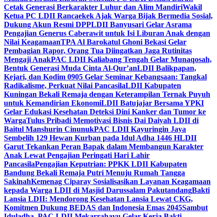
Cetak Generasi Berkarakter Luhur dan Alim Mandiri
Wakil
Ketua PC LDII Rancaekek Ajak Warga Bijak Bermedia Sosial,
Dukung Akun Resmi DPP
LDII Banyusari Gelar Asrama
Pengajian Generus Caberawit untuk Isi Liburan Anak dengan
Nilai Keagamaan
TPA Al Barokatul Ghoni Bekasi Gelar
Pembagian Rapor, Orang Tua Diingatkan Jaga Rutinitas
Mengaji Anak
PAC LDII Kaliabang Tengah Gelar Munaqosah,
Bentuk Generasi Muda Cinta Al-Qur’an
LDII Balikpapan,
Kejari, dan Kodim 0905 Gelar Seminar Kebangsaan: Tangkal
Radikalisme, Perkuat Nilai Pancasila
LDII Kabupaten
Kuningan Bekali Remaja dengan Keterampilan Ternak Puyuh
untuk Kemandirian Ekonomi
LDII Batujajar Bersama YPKI
Gelar Edukasi Kesehatan Deteksi Dini Kanker dan Tumor ke
Warga
Tulus Pribadi Memotivasi Bisnis Dai Daiyah LDII di
Baitul Manshurin Cinunuk
PAC LDII Kayuringin Jaya
Sembelih 129 Hewan Kurban pada Idul Adha 1446 H
LDII
Garut Tekankan Peran Bapak dalam Membangun Karakter
Anak Lewat Pengajian Peringati Hari Lahir
Pancasila
Pengajian Keputrian: PPKK LDII Kabupaten
Bandung Bekali Remaja Putri Menuju Rumah Tangga
Sakinah
Kemenag Ciparay Sosialisasikan Layanan Keagamaan
kepada Warga LDII di Masjid Darussalam Pakutandang
Bakti
Lansia LDII: Mendorong Kesehatan Lansia Lewat CKG,
Komitmen Dukung BEDAS dan Indonesia Emas 2045
Sambut
Iduladha, PAC LDII Mekarrahayu Gelar Kerja Bakti