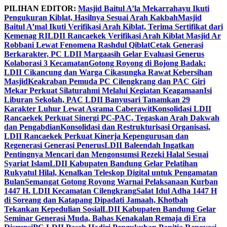
Skip
PILIHAN EDITOR:
Masjid Baitul A’la Mekarrahayu Ikuti
to
Pengukuran Kiblat, Hasilnya Sesuai Arah Kakbah
Masjid
content
Baitul A’mal Ikuti Verifikasi Arah Kiblat, Terima Sertifikat dari
Kemenag RI
LDII Rancaekek Verifikasi Arah Kiblat Masjid Ar
Robbani Lewat Fenomena Rashdul Qiblat
Cetak Generasi
Berkarakter, PC LDII Margaasih Gelar Evaluasi Generus
Kolaborasi 3 Kecamatan
Gotong Royong di Bojong Badak:
LDII Cikancung dan Warga Cikasungka Rawat Kebersihan
Masjid
Keakraban Pemuda PC Cilengkrang dan PAC Giri
Mekar Perkuat Silaturahmi Melalui Kegiatan Keagamaan
Isi
Liburan Sekolah, PAC LDII Banyusari Tanamkan 29
Karakter Luhur Lewat Asrama Caberawit
Konsolidasi LDII
Rancaekek Perkuat Sinergi PC-PAC, Tegaskan Arah Dakwah
dan Pengabdian
Konsolidasi dan Restrukturisasi Organisasi,
LDII Rancaekek Perkuat Kinerja Kepengurusan dan
Regenerasi Generasi Penerus
LDII Baleendah Ingatkan
Pentingnya Mencari dan Mengonsumsi Rezeki Halal Sesuai
Syariat Islam
LDII Kabupaten Bandung Gelar Pelatihan
Rukyatul Hilal, Kenalkan Teleskop Digital untuk Pengamatan
Bulan
Semangat Gotong Royong Warnai Pelaksanaan Kurban
1447 H. LDII Kecamatan Cilengkrang
Salat Idul Adha 1447 H
di Soreang dan Katapang Dipadati Jamaah, Khotbah
Tekankan Kepedulian Sosial
LDII Kabupaten Bandung Gelar
Seminar Generasi Muda, Bahas Kenakalan Remaja di Era