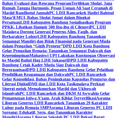
Bahas Evaluasi dan Rencana Program
Tertibkan Sholat, Jaga
Rumah Tangga Harmonis, Pesan Usman Ali Saat Ceramah di
Masjid Raudhotul Jannah
PC LDII Rancaekek Hadiri Bahtsul
Masa’il MUI, Bahas Sholat Jumat dalam Bingkai
Persatuan
LDII Kabupaten Bandung Sosialisasikan Program
PPKK, Libatkan Hampir 500 Ibu-ibu di Cileunyi
PC LDII
Majalaya Dorong Generasi Penerus Alim, Faqih, dan
Berkarakter Luhur
LDII Kabupaten Bandung Tanamkan
Semangat Mandiri dan Bijak Finansial pada Generasi Muda
dalam Pengajian “Gigih Preneur”
DPD LDII Kota Bandung
Gelar Pengajian Remaja: Tanamkan Semangat Dakwah dan
Kepemimpinan
Mahasiswi UPI Lakukan Kunjungan Observasi
ke Masjid Baitul Haq LDII Sukasari
DPD LDII Kabupaten
Bandung Cetak Kader Muda Siap Dakwah dan
Berorganisasi
DPD LDII Kabupaten Bandung Gelar Pelatihan
Pendidikan Keagamaan dan Dakwah
PC LDII Rancaekek
Gelar Konsolidasi, Bahas Peningkatan Kapasitas Pengurus dan
Literasi Digital
DMI dan LDII Kota Tasikmalaya Perkuat
Sinergi untuk Memakmurkan Masjid dan Ukhuwah
Islamiyah
PC LDII Rancaekek dan DKM Al Awwabin Gelar
Pemantauan Istiwa A’zam, Arah Kiblat Terverifikasi
Asrama
Liburan Generus LDII Rancaekek Tanamkan 29 Karakter
Luhur pada Remaja SMP
Asrama Liburan Generus PC LDII
Soreang: Edukatif, Seru, dan Tanamkan Karakter
Mandiri
Asrama Liburan Sekolah PC LDII Bekasi Barat: