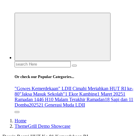
ldiikabbandung.or.id
Search
for:
Or check our Popular Categories...
"Gowes Kemerdekaan" LDII Cimahi Meriahkan HUT RI ke-
80
"Jaksa Masuk Sekolah"
1 Ekor Kambing
1 Maret 2025
1
Ramadan 1446 H
10 Malam Terakhir Ramadan
18 Sapi dan 11
Domba
2025
21 Generasi Muda LDII
Home
ThemeGrill Demo Showcase