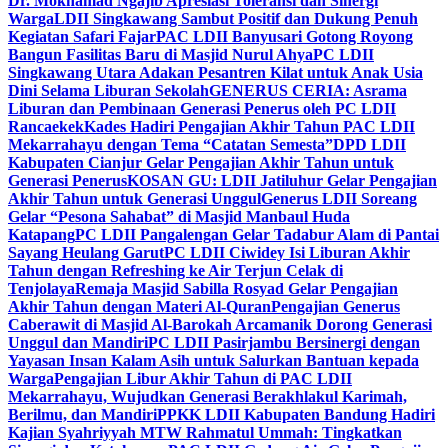
Dr. Mokhamad Ngajib Apresiasi Toleransi dan Sinergi
Warga
LDII Singkawang Sambut Positif dan Dukung Penuh
Kegiatan Safari Fajar
PAC LDII Banyusari Gotong Royong
Bangun Fasilitas Baru di Masjid Nurul Ahya
PC LDII
Singkawang Utara Adakan Pesantren Kilat untuk Anak Usia
Dini Selama Liburan Sekolah
GENERUS CERIA: Asrama
Liburan dan Pembinaan Generasi Penerus oleh PC LDII
Rancaekek
Kades Hadiri Pengajian Akhir Tahun PAC LDII
Mekarrahayu dengan Tema “Catatan Semesta”
DPD LDII
Kabupaten Cianjur Gelar Pengajian Akhir Tahun untuk
Generasi Penerus
KOSAN GU: LDII Jatiluhur Gelar Pengajian
Akhir Tahun untuk Generasi Unggul
Generus LDII Soreang
Gelar “Pesona Sahabat” di Masjid Manbaul Huda
Katapang
PC LDII Pangalengan Gelar Tadabur Alam di Pantai
Sayang Heulang Garut
PC LDII Ciwidey Isi Liburan Akhir
Tahun dengan Refreshing ke Air Terjun Celak di
Tenjolaya
Remaja Masjid Sabilla Rosyad Gelar Pengajian
Akhir Tahun dengan Materi Al-Quran
Pengajian Generus
Caberawit di Masjid Al-Barokah Arcamanik Dorong Generasi
Unggul dan Mandiri
PC LDII Pasirjambu Bersinergi dengan
Yayasan Insan Kalam Asih untuk Salurkan Bantuan kepada
Warga
Pengajian Libur Akhir Tahun di PAC LDII
Mekarrahayu, Wujudkan Generasi Berakhlakul Karimah,
Berilmu, dan Mandiri
PPKK LDII Kabupaten Bandung Hadiri
Kajian Syahriyyah MTW Rahmatul Ummah: Tingkatkan