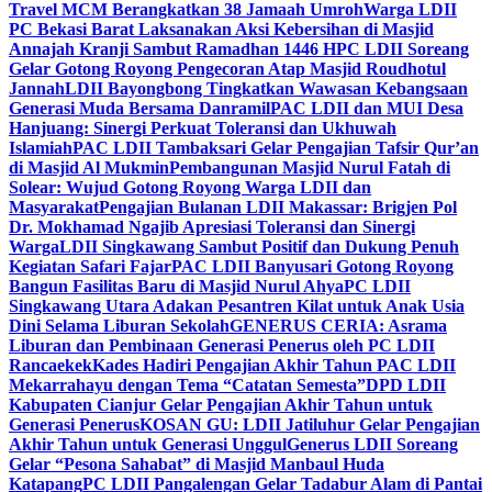
Travel MCM Berangkatkan 38 Jamaah Umroh
Warga LDII
PC Bekasi Barat Laksanakan Aksi Kebersihan di Masjid
Annajah Kranji Sambut Ramadhan 1446 H
PC LDII Soreang
Gelar Gotong Royong Pengecoran Atap Masjid Roudhotul
Jannah
LDII Bayongbong Tingkatkan Wawasan Kebangsaan
Generasi Muda Bersama Danramil
PAC LDII dan MUI Desa
Hanjuang: Sinergi Perkuat Toleransi dan Ukhuwah
Islamiah
PAC LDII Tambaksari Gelar Pengajian Tafsir Qur’an
di Masjid Al Mukmin
Pembangunan Masjid Nurul Fatah di
Solear: Wujud Gotong Royong Warga LDII dan
Masyarakat
Pengajian Bulanan LDII Makassar: Brigjen Pol
Dr. Mokhamad Ngajib Apresiasi Toleransi dan Sinergi
Warga
LDII Singkawang Sambut Positif dan Dukung Penuh
Kegiatan Safari Fajar
PAC LDII Banyusari Gotong Royong
Bangun Fasilitas Baru di Masjid Nurul Ahya
PC LDII
Singkawang Utara Adakan Pesantren Kilat untuk Anak Usia
Dini Selama Liburan Sekolah
GENERUS CERIA: Asrama
Liburan dan Pembinaan Generasi Penerus oleh PC LDII
Rancaekek
Kades Hadiri Pengajian Akhir Tahun PAC LDII
Mekarrahayu dengan Tema “Catatan Semesta”
DPD LDII
Kabupaten Cianjur Gelar Pengajian Akhir Tahun untuk
Generasi Penerus
KOSAN GU: LDII Jatiluhur Gelar Pengajian
Akhir Tahun untuk Generasi Unggul
Generus LDII Soreang
Gelar “Pesona Sahabat” di Masjid Manbaul Huda
Katapang
PC LDII Pangalengan Gelar Tadabur Alam di Pantai