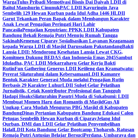
Warga
Tulus Pribadi Memotivasi Bisnis Dai Daiyah LDII di
Baitul Manshurin Cinunuk
PAC LDII Kayuringin Jaya
Sembelih 129 Hewan Kurban pada Idul Adha 1446 H
LDII
Garut Tekankan Peran Bapak dalam Membangun Karakter
Anak Lewat Pengajian Peringati Hari Lahir
Pancasila
Pengajian Keputrian: PPKK LDII Kabupaten
Bandung Bekali Remaja Putri Menuju Rumah Tangga
Sakinah
Kemenag Ciparay Sosialisasikan Layanan Keagamaan
kepada Warga LDII di Masjid Darussalam Pakutandang
Bakti
Lansia LDII: Mendorong Kesehatan Lansia Lewat CKG,
Komitmen Dukung BEDAS dan Indonesia Emas 2045
Sambut
Iduladha, PAC LDII Mekarrahayu Gelar Kerja Bakti
Rutin
Fun Gathering Generus LDII Ketileng dan Kramatwatu:
Pererat Silaturahmi dalam Kebersamaan
LDII Kamanre
Bentuk Karakter Generasi Muda melalui Pengajian Rutin
Berbasis 29 Karakter Luhur
LDII Sulsel Gelar Pelatihan
Jurnalistik, Cetak Kontributor Profesional dan Tangguh
Hadapi Hoaks
Silaturahim Pasutri Muda di Sukabumi: LDII
Membuat Momen Haru dan Romantis di Masjid
Gus Ali
Ungkap Cara Mudah Mengurus PBG Masjid di Kabupaten
Bandung
Dinas Pertanian Kabupaten Bandung Edukasi Calon
Petugas Sembelih Hewan Kurban di Ciparay
Jelang Idul
Qurban, DMI dan LDII Gelar Pelatihan Penyembelihan
Halal
LDII Kota Bandung Gelar Bootcamp Thoharoh, Ratusan
Remaja Putri Antusias Belajar Bersuci
Perdana, Umbaraya dan