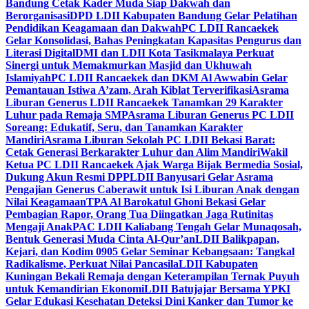
Bandung Cetak Kader Muda Siap Dakwah dan
Berorganisasi
DPD LDII Kabupaten Bandung Gelar Pelatihan
Pendidikan Keagamaan dan Dakwah
PC LDII Rancaekek
Gelar Konsolidasi, Bahas Peningkatan Kapasitas Pengurus dan
Literasi Digital
DMI dan LDII Kota Tasikmalaya Perkuat
Sinergi untuk Memakmurkan Masjid dan Ukhuwah
Islamiyah
PC LDII Rancaekek dan DKM Al Awwabin Gelar
Pemantauan Istiwa A’zam, Arah Kiblat Terverifikasi
Asrama
Liburan Generus LDII Rancaekek Tanamkan 29 Karakter
Luhur pada Remaja SMP
Asrama Liburan Generus PC LDII
Soreang: Edukatif, Seru, dan Tanamkan Karakter
Mandiri
Asrama Liburan Sekolah PC LDII Bekasi Barat:
Cetak Generasi Berkarakter Luhur dan Alim Mandiri
Wakil
Ketua PC LDII Rancaekek Ajak Warga Bijak Bermedia Sosial,
Dukung Akun Resmi DPP
LDII Banyusari Gelar Asrama
Pengajian Generus Caberawit untuk Isi Liburan Anak dengan
Nilai Keagamaan
TPA Al Barokatul Ghoni Bekasi Gelar
Pembagian Rapor, Orang Tua Diingatkan Jaga Rutinitas
Mengaji Anak
PAC LDII Kaliabang Tengah Gelar Munaqosah,
Bentuk Generasi Muda Cinta Al-Qur’an
LDII Balikpapan,
Kejari, dan Kodim 0905 Gelar Seminar Kebangsaan: Tangkal
Radikalisme, Perkuat Nilai Pancasila
LDII Kabupaten
Kuningan Bekali Remaja dengan Keterampilan Ternak Puyuh
untuk Kemandirian Ekonomi
LDII Batujajar Bersama YPKI
Gelar Edukasi Kesehatan Deteksi Dini Kanker dan Tumor ke