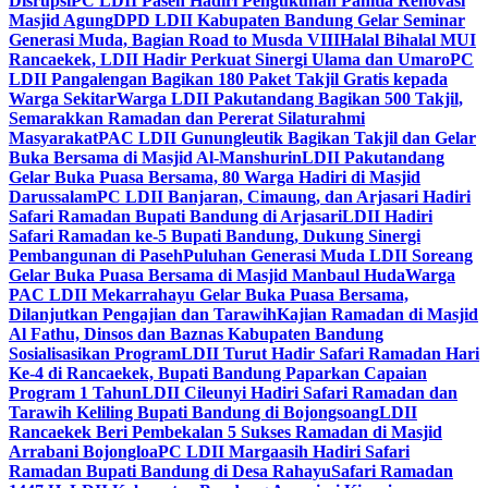
Disrupsi
PC LDII Paseh Hadiri Pengukuhan Panitia Renovasi
Masjid Agung
DPD LDII Kabupaten Bandung Gelar Seminar
Generasi Muda, Bagian Road to Musda VIII
Halal Bihalal MUI
Rancaekek, LDII Hadir Perkuat Sinergi Ulama dan Umaro
PC
LDII Pangalengan Bagikan 180 Paket Takjil Gratis kepada
Warga Sekitar
Warga LDII Pakutandang Bagikan 500 Takjil,
Semarakkan Ramadan dan Pererat Silaturahmi
Masyarakat
PAC LDII Gunungleutik Bagikan Takjil dan Gelar
Buka Bersama di Masjid Al-Manshurin
LDII Pakutandang
Gelar Buka Puasa Bersama, 80 Warga Hadiri di Masjid
Darussalam
PC LDII Banjaran, Cimaung, dan Arjasari Hadiri
Safari Ramadan Bupati Bandung di Arjasari
LDII Hadiri
Safari Ramadan ke-5 Bupati Bandung, Dukung Sinergi
Pembangunan di Paseh
Puluhan Generasi Muda LDII Soreang
Gelar Buka Puasa Bersama di Masjid Manbaul Huda
Warga
PAC LDII Mekarrahayu Gelar Buka Puasa Bersama,
Dilanjutkan Pengajian dan Tarawih
Kajian Ramadan di Masjid
Al Fathu, Dinsos dan Baznas Kabupaten Bandung
Sosialisasikan Program
LDII Turut Hadir Safari Ramadan Hari
Ke-4 di Rancaekek, Bupati Bandung Paparkan Capaian
Program 1 Tahun
LDII Cileunyi Hadiri Safari Ramadan dan
Tarawih Keliling Bupati Bandung di Bojongsoang
LDII
Rancaekek Beri Pembekalan 5 Sukses Ramadan di Masjid
Arrabani Bojongloa
PC LDII Margaasih Hadiri Safari
Ramadan Bupati Bandung di Desa Rahayu
Safari Ramadan