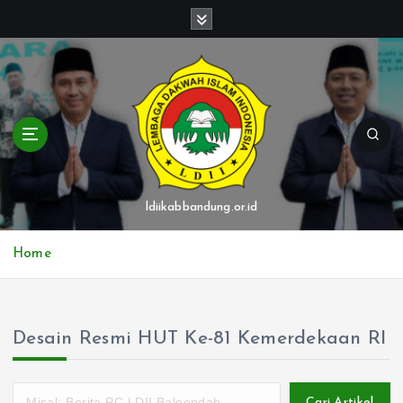
S
k
i
p
t
o
c
o
n
t
ldiikabbandung.or.id
e
n
Home
t
Desain Resmi HUT Ke-81 Kemerdekaan RI
Cari Artikel