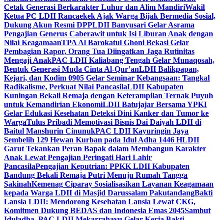
Cetak Generasi Berkarakter Luhur dan Alim Mandiri
Wakil
Ketua PC LDII Rancaekek Ajak Warga Bijak Bermedia Sosial,
Dukung Akun Resmi DPP
LDII Banyusari Gelar Asrama
Pengajian Generus Caberawit untuk Isi Liburan Anak dengan
Nilai Keagamaan
TPA Al Barokatul Ghoni Bekasi Gelar
Pembagian Rapor, Orang Tua Diingatkan Jaga Rutinitas
Mengaji Anak
PAC LDII Kaliabang Tengah Gelar Munaqosah,
Bentuk Generasi Muda Cinta Al-Qur’an
LDII Balikpapan,
Kejari, dan Kodim 0905 Gelar Seminar Kebangsaan: Tangkal
Radikalisme, Perkuat Nilai Pancasila
LDII Kabupaten
Kuningan Bekali Remaja dengan Keterampilan Ternak Puyuh
untuk Kemandirian Ekonomi
LDII Batujajar Bersama YPKI
Gelar Edukasi Kesehatan Deteksi Dini Kanker dan Tumor ke
Warga
Tulus Pribadi Memotivasi Bisnis Dai Daiyah LDII di
Baitul Manshurin Cinunuk
PAC LDII Kayuringin Jaya
Sembelih 129 Hewan Kurban pada Idul Adha 1446 H
LDII
Garut Tekankan Peran Bapak dalam Membangun Karakter
Anak Lewat Pengajian Peringati Hari Lahir
Pancasila
Pengajian Keputrian: PPKK LDII Kabupaten
Bandung Bekali Remaja Putri Menuju Rumah Tangga
Sakinah
Kemenag Ciparay Sosialisasikan Layanan Keagamaan
kepada Warga LDII di Masjid Darussalam Pakutandang
Bakti
Lansia LDII: Mendorong Kesehatan Lansia Lewat CKG,
Komitmen Dukung BEDAS dan Indonesia Emas 2045
Sambut
Iduladha, PAC LDII Mekarrahayu Gelar Kerja Bakti