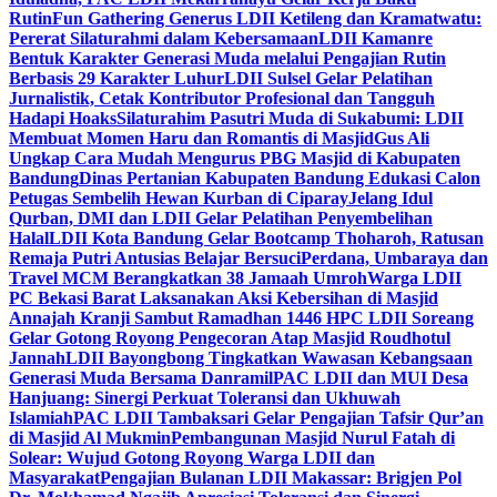
Rutin
Fun Gathering Generus LDII Ketileng dan Kramatwatu:
Pererat Silaturahmi dalam Kebersamaan
LDII Kamanre
Bentuk Karakter Generasi Muda melalui Pengajian Rutin
Berbasis 29 Karakter Luhur
LDII Sulsel Gelar Pelatihan
Jurnalistik, Cetak Kontributor Profesional dan Tangguh
Hadapi Hoaks
Silaturahim Pasutri Muda di Sukabumi: LDII
Membuat Momen Haru dan Romantis di Masjid
Gus Ali
Ungkap Cara Mudah Mengurus PBG Masjid di Kabupaten
Bandung
Dinas Pertanian Kabupaten Bandung Edukasi Calon
Petugas Sembelih Hewan Kurban di Ciparay
Jelang Idul
Qurban, DMI dan LDII Gelar Pelatihan Penyembelihan
Halal
LDII Kota Bandung Gelar Bootcamp Thoharoh, Ratusan
Remaja Putri Antusias Belajar Bersuci
Perdana, Umbaraya dan
Travel MCM Berangkatkan 38 Jamaah Umroh
Warga LDII
PC Bekasi Barat Laksanakan Aksi Kebersihan di Masjid
Annajah Kranji Sambut Ramadhan 1446 H
PC LDII Soreang
Gelar Gotong Royong Pengecoran Atap Masjid Roudhotul
Jannah
LDII Bayongbong Tingkatkan Wawasan Kebangsaan
Generasi Muda Bersama Danramil
PAC LDII dan MUI Desa
Hanjuang: Sinergi Perkuat Toleransi dan Ukhuwah
Islamiah
PAC LDII Tambaksari Gelar Pengajian Tafsir Qur’an
di Masjid Al Mukmin
Pembangunan Masjid Nurul Fatah di
Solear: Wujud Gotong Royong Warga LDII dan
Masyarakat
Pengajian Bulanan LDII Makassar: Brigjen Pol