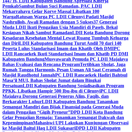
1447 H, LDII Kabupaten Bandung Apresiasi Kinerja
Pemkab
Sambut Bulan Suci Ramadan, PAC LDII
Mekarrahayu Gelar Korve Massal Libatkan 100
Warga
Ratusan Warga PC LDII Cileunyi Padati Masjid
Nashrulloh, Awali Ramadan dengan 5 Sukses
37 Generasi
Muda LDII Ikuti Pengajian Usia Mandiri di Paseh, Bekal
Kesiapan Nikah Sambut Ramadan
LDII Kota Bandung Dorong
Kesadaran Kesehatan Mental Lewat Ruang Tumbuh Keluarga
dan Diri
LDII Kabupaten Bandung Turut Andil 70 dari 140
Peserta Lulus Standarisasi Imam dan Khatib Oleh DMI
PC
LDII Rancaekek Ikuti Standarisasi Imam dan Khatib PD DMI
Kabupaten Bandung
Musyawarah Pemuda PC LDII Majalaya
Bahas Evaluasi dan Rencana Program
Tertibkan Sholat, Jaga
Rumah Tangga Harmonis, Pesan Usman Ali Saat Ceramah di
Masjid Raudhotul Jannah
PC LDII Rancaekek Hadiri Bahtsul
Masa’il MUI, Bahas Sholat Jumat dalam Bingkai
Persatuan
LDII Kabupaten Bandung Sosialisasikan Program
PPKK, Libatkan Hampir 500 Ibu-ibu di Cileunyi
PC LDII
Majalaya Dorong Generasi Penerus Alim, Faqih, dan
Berkarakter Luhur
LDII Kabupaten Bandung Tanamkan
Semangat Mandiri dan Bijak Finansial pada Generasi Muda
dalam Pengajian “Gigih Preneur”
DPD LDII Kota Bandung
Gelar Pengajian Remaja: Tanamkan Semangat Dakwah dan
Kepemimpinan
Mahasiswi UPI Lakukan Kunjungan Observasi
ke Masjid Baitul Haq LDII Sukasari
DPD LDII Kabupaten