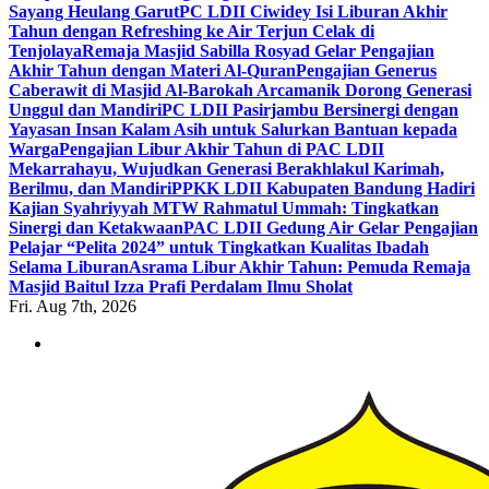
Sayang Heulang Garut
PC LDII Ciwidey Isi Liburan Akhir
Tahun dengan Refreshing ke Air Terjun Celak di
Tenjolaya
Remaja Masjid Sabilla Rosyad Gelar Pengajian
Akhir Tahun dengan Materi Al-Quran
Pengajian Generus
Caberawit di Masjid Al-Barokah Arcamanik Dorong Generasi
Unggul dan Mandiri
PC LDII Pasirjambu Bersinergi dengan
Yayasan Insan Kalam Asih untuk Salurkan Bantuan kepada
Warga
Pengajian Libur Akhir Tahun di PAC LDII
Mekarrahayu, Wujudkan Generasi Berakhlakul Karimah,
Berilmu, dan Mandiri
PPKK LDII Kabupaten Bandung Hadiri
Kajian Syahriyyah MTW Rahmatul Ummah: Tingkatkan
Sinergi dan Ketakwaan
PAC LDII Gedung Air Gelar Pengajian
Pelajar “Pelita 2024” untuk Tingkatkan Kualitas Ibadah
Selama Liburan
Asrama Libur Akhir Tahun: Pemuda Remaja
Masjid Baitul Izza Prafi Perdalam Ilmu Sholat
Fri. Aug 7th, 2026