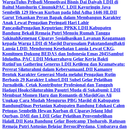
Warga
Tulus Pribadi Memotivasi Bisnis Dai Daiyah LDII di
Baitul Manshurin Cinunuk
PAC LDII Kayuringin Jaya
Sembelih 129 Hewan Kurban pada Idul Adha 1446 H
LDII
Garut Tekankan Peran Bapak dalam Membangun Karakter
Anak Lewat Pengajian Peringati Hari Lahir
Pancasila
Pengajian Keputrian: PPKK LDII Kabupaten
Bandung Bekali Remaja Putri Menuju Rumah Tangga
Sakinah
Kemenag Ciparay Sosialisasikan Layanan Keagamaan
kepada Warga LDII di Masjid Darussalam Pakutandang
Bakti
Lansia LDII: Mendorong Kesehatan Lansia Lewat CKG,
Komitmen Dukung BEDAS dan Indonesia Emas 2045
Sambut
Iduladha, PAC LDII Mekarrahayu Gelar Kerja Bakti
Rutin
Fun Gathering Generus LDII Ketileng dan Kramatwatu:
Pererat Silaturahmi dalam Kebersamaan
LDII Kamanre
Bentuk Karakter Generasi Muda melalui Pengajian Rutin
Berbasis 29 Karakter Luhur
LDII Sulsel Gelar Pelatihan
Jurnalistik, Cetak Kontributor Profesional dan Tangguh
Hadapi Hoaks
Silaturahim Pasutri Muda di Sukabumi: LDII
Membuat Momen Haru dan Romantis di Masjid
Gus Ali
Ungkap Cara Mudah Mengurus PBG Masjid di Kabupaten
Bandung
Dinas Pertanian Kabupaten Bandung Edukasi Calon
Petugas Sembelih Hewan Kurban di Ciparay
Jelang Idul
Qurban, DMI dan LDII Gelar Pelatihan Penyembelihan
Halal
LDII Kota Bandung Gelar Bootcamp Thoharoh, Ratusan
Remaja Putri Antusias Belajar Bersuci
Perdana, Umbaraya dan