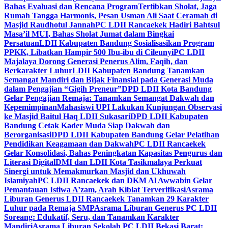
Bahas Evaluasi dan Rencana Program
Tertibkan Sholat, Jaga
Rumah Tangga Harmonis, Pesan Usman Ali Saat Ceramah di
Masjid Raudhotul Jannah
PC LDII Rancaekek Hadiri Bahtsul
Masa’il MUI, Bahas Sholat Jumat dalam Bingkai
Persatuan
LDII Kabupaten Bandung Sosialisasikan Program
PPKK, Libatkan Hampir 500 Ibu-ibu di Cileunyi
PC LDII
Majalaya Dorong Generasi Penerus Alim, Faqih, dan
Berkarakter Luhur
LDII Kabupaten Bandung Tanamkan
Semangat Mandiri dan Bijak Finansial pada Generasi Muda
dalam Pengajian “Gigih Preneur”
DPD LDII Kota Bandung
Gelar Pengajian Remaja: Tanamkan Semangat Dakwah dan
Kepemimpinan
Mahasiswi UPI Lakukan Kunjungan Observasi
ke Masjid Baitul Haq LDII Sukasari
DPD LDII Kabupaten
Bandung Cetak Kader Muda Siap Dakwah dan
Berorganisasi
DPD LDII Kabupaten Bandung Gelar Pelatihan
Pendidikan Keagamaan dan Dakwah
PC LDII Rancaekek
Gelar Konsolidasi, Bahas Peningkatan Kapasitas Pengurus dan
Literasi Digital
DMI dan LDII Kota Tasikmalaya Perkuat
Sinergi untuk Memakmurkan Masjid dan Ukhuwah
Islamiyah
PC LDII Rancaekek dan DKM Al Awwabin Gelar
Pemantauan Istiwa A’zam, Arah Kiblat Terverifikasi
Asrama
Liburan Generus LDII Rancaekek Tanamkan 29 Karakter
Luhur pada Remaja SMP
Asrama Liburan Generus PC LDII
Soreang: Edukatif, Seru, dan Tanamkan Karakter
Mandiri
Asrama Liburan Sekolah PC LDII Bekasi Barat: