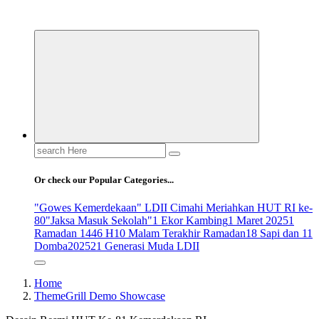
ldiikabbandung.or.id
Search
for:
Or check our Popular Categories...
"Gowes Kemerdekaan" LDII Cimahi Meriahkan HUT RI ke-
80
"Jaksa Masuk Sekolah"
1 Ekor Kambing
1 Maret 2025
1
Ramadan 1446 H
10 Malam Terakhir Ramadan
18 Sapi dan 11
Domba
2025
21 Generasi Muda LDII
Home
ThemeGrill Demo Showcase