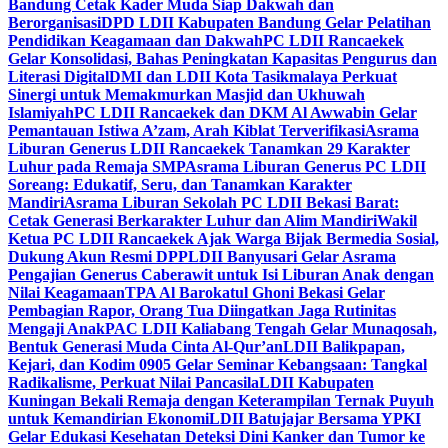
Bandung Cetak Kader Muda Siap Dakwah dan
Berorganisasi
DPD LDII Kabupaten Bandung Gelar Pelatihan
Pendidikan Keagamaan dan Dakwah
PC LDII Rancaekek
Gelar Konsolidasi, Bahas Peningkatan Kapasitas Pengurus dan
Literasi Digital
DMI dan LDII Kota Tasikmalaya Perkuat
Sinergi untuk Memakmurkan Masjid dan Ukhuwah
Islamiyah
PC LDII Rancaekek dan DKM Al Awwabin Gelar
Pemantauan Istiwa A’zam, Arah Kiblat Terverifikasi
Asrama
Liburan Generus LDII Rancaekek Tanamkan 29 Karakter
Luhur pada Remaja SMP
Asrama Liburan Generus PC LDII
Soreang: Edukatif, Seru, dan Tanamkan Karakter
Mandiri
Asrama Liburan Sekolah PC LDII Bekasi Barat:
Cetak Generasi Berkarakter Luhur dan Alim Mandiri
Wakil
Ketua PC LDII Rancaekek Ajak Warga Bijak Bermedia Sosial,
Dukung Akun Resmi DPP
LDII Banyusari Gelar Asrama
Pengajian Generus Caberawit untuk Isi Liburan Anak dengan
Nilai Keagamaan
TPA Al Barokatul Ghoni Bekasi Gelar
Pembagian Rapor, Orang Tua Diingatkan Jaga Rutinitas
Mengaji Anak
PAC LDII Kaliabang Tengah Gelar Munaqosah,
Bentuk Generasi Muda Cinta Al-Qur’an
LDII Balikpapan,
Kejari, dan Kodim 0905 Gelar Seminar Kebangsaan: Tangkal
Radikalisme, Perkuat Nilai Pancasila
LDII Kabupaten
Kuningan Bekali Remaja dengan Keterampilan Ternak Puyuh
untuk Kemandirian Ekonomi
LDII Batujajar Bersama YPKI
Gelar Edukasi Kesehatan Deteksi Dini Kanker dan Tumor ke