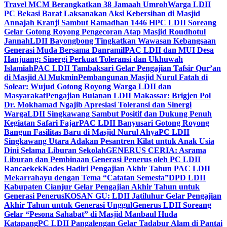
Travel MCM Berangkatkan 38 Jamaah Umroh
Warga LDII
PC Bekasi Barat Laksanakan Aksi Kebersihan di Masjid
Annajah Kranji Sambut Ramadhan 1446 H
PC LDII Soreang
Gelar Gotong Royong Pengecoran Atap Masjid Roudhotul
Jannah
LDII Bayongbong Tingkatkan Wawasan Kebangsaan
Generasi Muda Bersama Danramil
PAC LDII dan MUI Desa
Hanjuang: Sinergi Perkuat Toleransi dan Ukhuwah
Islamiah
PAC LDII Tambaksari Gelar Pengajian Tafsir Qur’an
di Masjid Al Mukmin
Pembangunan Masjid Nurul Fatah di
Solear: Wujud Gotong Royong Warga LDII dan
Masyarakat
Pengajian Bulanan LDII Makassar: Brigjen Pol
Dr. Mokhamad Ngajib Apresiasi Toleransi dan Sinergi
Warga
LDII Singkawang Sambut Positif dan Dukung Penuh
Kegiatan Safari Fajar
PAC LDII Banyusari Gotong Royong
Bangun Fasilitas Baru di Masjid Nurul Ahya
PC LDII
Singkawang Utara Adakan Pesantren Kilat untuk Anak Usia
Dini Selama Liburan Sekolah
GENERUS CERIA: Asrama
Liburan dan Pembinaan Generasi Penerus oleh PC LDII
Rancaekek
Kades Hadiri Pengajian Akhir Tahun PAC LDII
Mekarrahayu dengan Tema “Catatan Semesta”
DPD LDII
Kabupaten Cianjur Gelar Pengajian Akhir Tahun untuk
Generasi Penerus
KOSAN GU: LDII Jatiluhur Gelar Pengajian
Akhir Tahun untuk Generasi Unggul
Generus LDII Soreang
Gelar “Pesona Sahabat” di Masjid Manbaul Huda
Katapang
PC LDII Pangalengan Gelar Tadabur Alam di Pantai