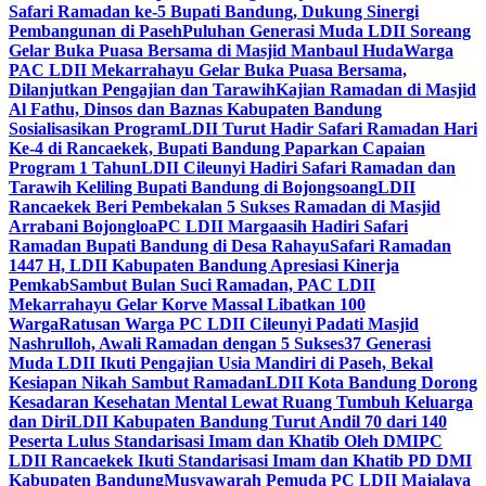
Safari Ramadan ke-5 Bupati Bandung, Dukung Sinergi
Pembangunan di Paseh
Puluhan Generasi Muda LDII Soreang
Gelar Buka Puasa Bersama di Masjid Manbaul Huda
Warga
PAC LDII Mekarrahayu Gelar Buka Puasa Bersama,
Dilanjutkan Pengajian dan Tarawih
Kajian Ramadan di Masjid
Al Fathu, Dinsos dan Baznas Kabupaten Bandung
Sosialisasikan Program
LDII Turut Hadir Safari Ramadan Hari
Ke-4 di Rancaekek, Bupati Bandung Paparkan Capaian
Program 1 Tahun
LDII Cileunyi Hadiri Safari Ramadan dan
Tarawih Keliling Bupati Bandung di Bojongsoang
LDII
Rancaekek Beri Pembekalan 5 Sukses Ramadan di Masjid
Arrabani Bojongloa
PC LDII Margaasih Hadiri Safari
Ramadan Bupati Bandung di Desa Rahayu
Safari Ramadan
1447 H, LDII Kabupaten Bandung Apresiasi Kinerja
Pemkab
Sambut Bulan Suci Ramadan, PAC LDII
Mekarrahayu Gelar Korve Massal Libatkan 100
Warga
Ratusan Warga PC LDII Cileunyi Padati Masjid
Nashrulloh, Awali Ramadan dengan 5 Sukses
37 Generasi
Muda LDII Ikuti Pengajian Usia Mandiri di Paseh, Bekal
Kesiapan Nikah Sambut Ramadan
LDII Kota Bandung Dorong
Kesadaran Kesehatan Mental Lewat Ruang Tumbuh Keluarga
dan Diri
LDII Kabupaten Bandung Turut Andil 70 dari 140
Peserta Lulus Standarisasi Imam dan Khatib Oleh DMI
PC
LDII Rancaekek Ikuti Standarisasi Imam dan Khatib PD DMI
Kabupaten Bandung
Musyawarah Pemuda PC LDII Majalaya