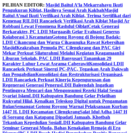
Skip
PILIHAN EDITOR:
Masjid Baitul A’la Mekarrahayu Ikuti
to
Pengukuran Kiblat, Hasilnya Sesuai Arah Kakbah
Masjid
content
Baitul A’mal Ikuti Verifikasi Arah Kiblat, Terima Sertifikat dari
Kemenag RI
LDII Rancaekek Verifikasi Arah Kiblat Masjid Ar
Robbani Lewat Fenomena Rashdul Qiblat
Cetak Generasi
Berkarakter, PC LDII Margaasih Gelar Evaluasi Generus
Kolaborasi 3 Kecamatan
Gotong Royong di Bojong Badak:
LDII Cikancung dan Warga Cikasungka Rawat Kebersihan
Masjid
Keakraban Pemuda PC Cilengkrang dan PAC Giri
Mekar Perkuat Silaturahmi Melalui Kegiatan Keagamaan
Isi
Liburan Sekolah, PAC LDII Banyusari Tanamkan 29
Karakter Luhur Lewat Asrama Caberawit
Konsolidasi LDII
Rancaekek Perkuat Sinergi PC-PAC, Tegaskan Arah Dakwah
dan Pengabdian
Konsolidasi dan Restrukturisasi Organisasi,
LDII Rancaekek Perkuat Kinerja Kepengurusan dan
Regenerasi Generasi Penerus
LDII Baleendah Ingatkan
Pentingnya Mencari dan Mengonsumsi Rezeki Halal Sesuai
Syariat Islam
LDII Kabupaten Bandung Gelar Pelatihan
Rukyatul Hilal, Kenalkan Teleskop Digital untuk Pengamatan
Bulan
Semangat Gotong Royong Warnai Pelaksanaan Kurban
1447 H. LDII Kecamatan Cilengkrang
Salat Idul Adha 1447 H
di Soreang dan Katapang Dipadati Jamaah, Khotbah
Tekankan Kepedulian Sosial
LDII Kabupaten Bandung Gelar
Seminar Generasi Muda, Bahas Kenakalan Remaja di Era