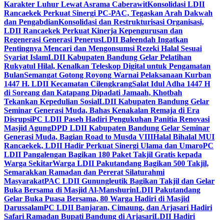
Karakter Luhur Lewat Asrama Caberawit
Konsolidasi LDII
Rancaekek Perkuat Sinergi PC-PAC, Tegaskan Arah Dakwah
dan Pengabdian
Konsolidasi dan Restrukturisasi Organisasi,
LDII Rancaekek Perkuat Kinerja Kepengurusan dan
Regenerasi Generasi Penerus
LDII Baleendah Ingatkan
Pentingnya Mencari dan Mengonsumsi Rezeki Halal Sesuai
Syariat Islam
LDII Kabupaten Bandung Gelar Pelatihan
Rukyatul Hilal, Kenalkan Teleskop Digital untuk Pengamatan
Bulan
Semangat Gotong Royong Warnai Pelaksanaan Kurban
1447 H. LDII Kecamatan Cilengkrang
Salat Idul Adha 1447 H
di Soreang dan Katapang Dipadati Jamaah, Khotbah
Tekankan Kepedulian Sosial
LDII Kabupaten Bandung Gelar
Seminar Generasi Muda, Bahas Kenakalan Remaja di Era
Disrupsi
PC LDII Paseh Hadiri Pengukuhan Panitia Renovasi
Masjid Agung
DPD LDII Kabupaten Bandung Gelar Seminar
Generasi Muda, Bagian Road to Musda VIII
Halal Bihalal MUI
Rancaekek, LDII Hadir Perkuat Sinergi Ulama dan Umaro
PC
LDII Pangalengan Bagikan 180 Paket Takjil Gratis kepada
Warga Sekitar
Warga LDII Pakutandang Bagikan 500 Takjil,
Semarakkan Ramadan dan Pererat Silaturahmi
Masyarakat
PAC LDII Gunungleutik Bagikan Takjil dan Gelar
Buka Bersama di Masjid Al-Manshurin
LDII Pakutandang
Gelar Buka Puasa Bersama, 80 Warga Hadiri di Masjid
Darussalam
PC LDII Banjaran, Cimaung, dan Arjasari Hadiri
Safari Ramadan Bupati Bandung di Arjasari
LDII Hadiri