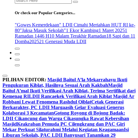
for:
Or check our Popular Categories...
"Gowes Kemerdekaan" LDII Cimahi Meriahkan HUT RI ke-
80
"Jaksa Masuk Sekolah"
1 Ekor Kambing
1 Maret 2025
1
Ramadan 1446 H
10 Malam Terakhir Ramadan
18 Sapi dan 11
Domba
2025
21 Generasi Muda LDII
PILIHAN EDITOR:
Masjid Baitul A’la Mekarrahayu Ikuti
Pengukuran Kiblat, Hasilnya Sesuai Arah Kakbah
Masjid
Baitul A’mal Ikuti Verifikasi Arah Kiblat, Terima Sertifikat dari
Kemenag RI
LDII Rancaekek Verifikasi Arah Kiblat Masjid Ar
Robbani Lewat Fenomena Rashdul Qiblat
Cetak Generasi
Berkarakter, PC LDII Margaasih Gelar Evaluasi Generus
Kolaborasi 3 Kecamatan
Gotong Royong di Bojong Badak:
LDII Cikancung dan Warga Cikasungka Rawat Kebersihan
Masjid
Keakraban Pemuda PC Cilengkrang dan PAC Giri
Mekar Perkuat Silaturahmi Melalui Kegiatan Keagamaan
Isi
Liburan Sekolah, PAC LDII Banyusari Tanamkan 29