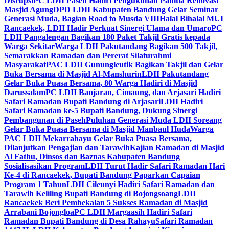
Disrupsi
PC LDII Paseh Hadiri Pengukuhan Panitia Renovasi
Masjid Agung
DPD LDII Kabupaten Bandung Gelar Seminar
Generasi Muda, Bagian Road to Musda VIII
Halal Bihalal MUI
Rancaekek, LDII Hadir Perkuat Sinergi Ulama dan Umaro
PC
LDII Pangalengan Bagikan 180 Paket Takjil Gratis kepada
Warga Sekitar
Warga LDII Pakutandang Bagikan 500 Takjil,
Semarakkan Ramadan dan Pererat Silaturahmi
Masyarakat
PAC LDII Gunungleutik Bagikan Takjil dan Gelar
Buka Bersama di Masjid Al-Manshurin
LDII Pakutandang
Gelar Buka Puasa Bersama, 80 Warga Hadiri di Masjid
Darussalam
PC LDII Banjaran, Cimaung, dan Arjasari Hadiri
Safari Ramadan Bupati Bandung di Arjasari
LDII Hadiri
Safari Ramadan ke-5 Bupati Bandung, Dukung Sinergi
Pembangunan di Paseh
Puluhan Generasi Muda LDII Soreang
Gelar Buka Puasa Bersama di Masjid Manbaul Huda
Warga
PAC LDII Mekarrahayu Gelar Buka Puasa Bersama,
Dilanjutkan Pengajian dan Tarawih
Kajian Ramadan di Masjid
Al Fathu, Dinsos dan Baznas Kabupaten Bandung
Sosialisasikan Program
LDII Turut Hadir Safari Ramadan Hari
Ke-4 di Rancaekek, Bupati Bandung Paparkan Capaian
Program 1 Tahun
LDII Cileunyi Hadiri Safari Ramadan dan
Tarawih Keliling Bupati Bandung di Bojongsoang
LDII
Rancaekek Beri Pembekalan 5 Sukses Ramadan di Masjid
Arrabani Bojongloa
PC LDII Margaasih Hadiri Safari
Ramadan Bupati Bandung di Desa Rahayu
Safari Ramadan