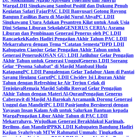
Dr. Mokhamad Ngajib Apresiasi Toleransi dan Sinergi
Warga
LDII Singkawang Sambut Positif dan Dukung Penuh
Kegiatan Safari Fajar
PAC LDII Banyusari Gotong Royong
Bangun Fasilitas Baru di Masjid Nurul Ahya
PC LDII
Singkawang Utara Adakan Pesantren Kilat untuk Anak Usia
Dini Selama Liburan Sekolah
GENERUS CERIA: Asrama
Liburan dan Pembinaan Generasi Penerus oleh PC LDII
Rancaekek
Kades Hadiri Pengajian Akhir Tahun PAC LDII
Mekarrahayu dengan Tema “Catatan Semesta”
DPD LDII
Kabupaten Cianjur Gelar Pengajian Akhir Tahun untuk
Generasi Penerus
KOSAN GU: LDII Jatiluhur Gelar Pengajian
Akhir Tahun untuk Generasi Unggul
Generus LDII Soreang
Gelar “Pesona Sahabat” di Masjid Manbaul Huda
Katapang
PC LDII Pangalengan Gelar Tadabur Alam di Pantai
Sayang Heulang Garut
PC LDII Ciwidey Isi Liburan Akhir
Tahun dengan Refreshing ke Air Terjun Celak di
Tenjolaya
Remaja Masjid Sabilla Rosyad Gelar Pengajian
Akhir Tahun dengan Materi Al-Quran
Pengajian Generus
Caberawit di Masjid Al-Barokah Arcamanik Dorong Generasi
Unggul dan Mandiri
PC LDII Pasirjambu Bersinergi dengan
Yayasan Insan Kalam Asih untuk Salurkan Bantuan kepada
Warga
Pengajian Libur Akhir Tahun di PAC LDII
Mekarrahayu, Wujudkan Generasi Berakhlakul Karimah,
Berilmu, dan Mandiri
PPKK LDII Kabupaten Bandung Hadiri
Kajian Syahriyyah MTW Rahmatul Ummah: Tingkatkan