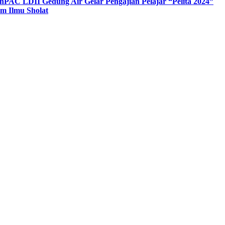
n
PAC LDII Gedung Air Gelar Pengajian Pelajar “Pelita 2024”
m Ilmu Sholat