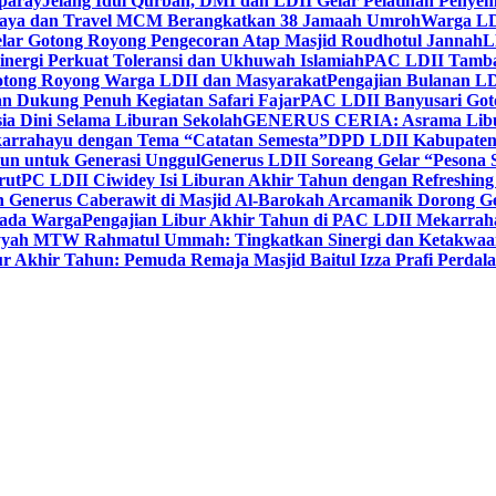
paray
Jelang Idul Qurban, DMI dan LDII Gelar Pelatihan Penyem
aya dan Travel MCM Berangkatkan 38 Jamaah Umroh
Warga LDI
lar Gotong Royong Pengecoran Atap Masjid Roudhotul Jannah
L
nergi Perkuat Toleransi dan Ukhuwah Islamiah
PAC LDII Tambaks
otong Royong Warga LDII dan Masyarakat
Pengajian Bulanan LD
an Dukung Penuh Kegiatan Safari Fajar
PAC LDII Banyusari Goto
ia Dini Selama Liburan Sekolah
GENERUS CERIA: Asrama Libura
karrahayu dengan Tema “Catatan Semesta”
DPD LDII Kabupaten 
un untuk Generasi Unggul
Generus LDII Soreang Gelar “Pesona
rut
PC LDII Ciwidey Isi Liburan Akhir Tahun dengan Refreshing 
n Generus Caberawit di Masjid Al-Barokah Arcamanik Dorong G
pada Warga
Pengajian Libur Akhir Tahun di PAC LDII Mekarrah
yyah MTW Rahmatul Ummah: Tingkatkan Sinergi dan Ketakwaa
r Akhir Tahun: Pemuda Remaja Masjid Baitul Izza Prafi Perdala