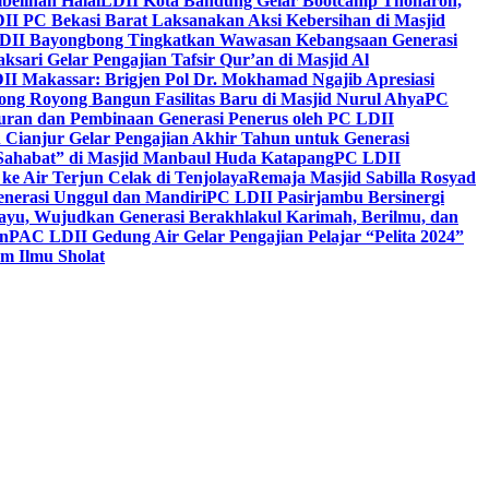
belihan Halal
LDII Kota Bandung Gelar Bootcamp Thoharoh,
I PC Bekasi Barat Laksanakan Aksi Kebersihan di Masjid
DII Bayongbong Tingkatkan Wawasan Kebangsaan Generasi
ari Gelar Pengajian Tafsir Qur’an di Masjid Al
II Makassar: Brigjen Pol Dr. Mokhamad Ngajib Apresiasi
ng Royong Bangun Fasilitas Baru di Masjid Nurul Ahya
PC
n dan Pembinaan Generasi Penerus oleh PC LDII
Cianjur Gelar Pengajian Akhir Tahun untuk Generasi
 Sahabat” di Masjid Manbaul Huda Katapang
PC LDII
ke Air Terjun Celak di Tenjolaya
Remaja Masjid Sabilla Rosyad
enerasi Unggul dan Mandiri
PC LDII Pasirjambu Bersinergi
ayu, Wujudkan Generasi Berakhlakul Karimah, Berilmu, dan
n
PAC LDII Gedung Air Gelar Pengajian Pelajar “Pelita 2024”
m Ilmu Sholat