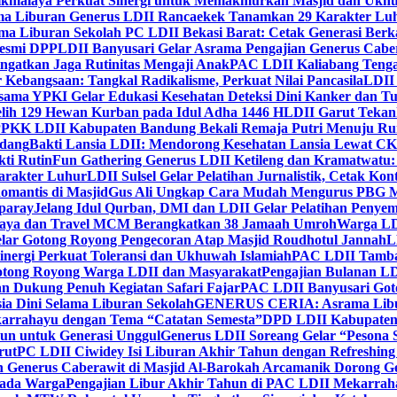
ikmalaya Perkuat Sinergi untuk Memakmurkan Masjid dan Ukhu
a Liburan Generus LDII Rancaekek Tanamkan 29 Karakter Lu
ma Liburan Sekolah PC LDII Bekasi Barat: Cetak Generasi Berk
Resmi DPP
LDII Banyusari Gelar Asrama Pengajian Generus Cabe
ngatkan Jaga Rutinitas Mengaji Anak
PAC LDII Kaliabang Tenga
 Kebangsaan: Tangkal Radikalisme, Perkuat Nilai Pancasila
LDII
rsama YPKI Gelar Edukasi Kesehatan Deteksi Dini Kanker dan 
lih 129 Hewan Kurban pada Idul Adha 1446 H
LDII Garut Teka
 PPKK LDII Kabupaten Bandung Bekali Remaja Putri Menuju R
ndang
Bakti Lansia LDII: Mendorong Kesehatan Lansia Lewat 
ti Rutin
Fun Gathering Generus LDII Ketileng dan Kramatwatu:
Karakter Luhur
LDII Sulsel Gelar Pelatihan Jurnalistik, Cetak Ko
mantis di Masjid
Gus Ali Ungkap Cara Mudah Mengurus PBG M
paray
Jelang Idul Qurban, DMI dan LDII Gelar Pelatihan Penyem
aya dan Travel MCM Berangkatkan 38 Jamaah Umroh
Warga LDI
lar Gotong Royong Pengecoran Atap Masjid Roudhotul Jannah
L
nergi Perkuat Toleransi dan Ukhuwah Islamiah
PAC LDII Tambaks
otong Royong Warga LDII dan Masyarakat
Pengajian Bulanan LD
an Dukung Penuh Kegiatan Safari Fajar
PAC LDII Banyusari Goto
ia Dini Selama Liburan Sekolah
GENERUS CERIA: Asrama Libura
karrahayu dengan Tema “Catatan Semesta”
DPD LDII Kabupaten 
un untuk Generasi Unggul
Generus LDII Soreang Gelar “Pesona
rut
PC LDII Ciwidey Isi Liburan Akhir Tahun dengan Refreshing 
n Generus Caberawit di Masjid Al-Barokah Arcamanik Dorong G
pada Warga
Pengajian Libur Akhir Tahun di PAC LDII Mekarrah