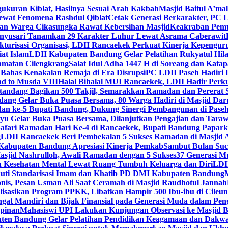
gukuran Kiblat, Hasilnya Sesuai Arah Kakbah
Masjid Baitul A’mal
Lewat Fenomena Rashdul Qiblat
Cetak Generasi Berkarakter, PC L
dan Warga Cikasungka Rawat Kebersihan Masjid
Keakraban Pemu
anyusari Tanamkan 29 Karakter Luhur Lewat Asrama Caberawit
ukturisasi Organisasi, LDII Rancaekek Perkuat Kinerja Kepengur
at Islam
LDII Kabupaten Bandung Gelar Pelatihan Rukyatul Hila
amatan Cilengkrang
Salat Idul Adha 1447 H di Soreang dan Kat
Bahas Kenakalan Remaja di Era Disrupsi
PC LDII Paseh Hadiri 
d to Musda VIII
Halal Bihalal MUI Rancaekek, LDII Hadir Perk
andang Bagikan 500 Takjil, Semarakkan Ramadan dan Pererat 
ang Gelar Buka Puasa Bersama, 80 Warga Hadiri di Masjid Dar
dan ke-5 Bupati Bandung, Dukung Sinergi Pembangunan di Pase
 Gelar Buka Puasa Bersama, Dilanjutkan Pengajian dan Taraw
Safari Ramadan Hari Ke-4 di Rancaekek, Bupati Bandung Papar
g
LDII Rancaekek Beri Pembekalan 5 Sukses Ramadan di Masjid 
Kabupaten Bandung Apresiasi Kinerja Pemkab
Sambut Bulan Suc
asjid Nashrulloh, Awali Ramadan dengan 5 Sukses
37 Generasi Mu
 Kesehatan Mental Lewat Ruang Tumbuh Keluarga dan Diri
LDII
uti Standarisasi Imam dan Khatib PD DMI Kabupaten Bandung
nis, Pesan Usman Ali Saat Ceramah di Masjid Raudhotul Jannah
isasikan Program PPKK, Libatkan Hampir 500 Ibu-ibu di Cileun
 Mandiri dan Bijak Finansial pada Generasi Muda dalam Peng
pinan
Mahasiswi UPI Lakukan Kunjungan Observasi ke Masjid B
en Bandung Gelar Pelatihan Pendidikan Keagamaan dan Dakw