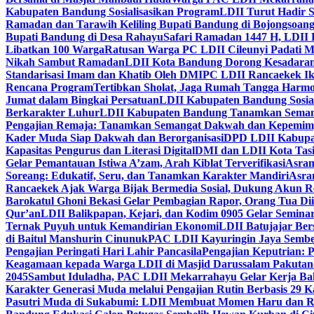
Kabupaten Bandung Sosialisasikan Program
LDII Turut Hadir 
Ramadan dan Tarawih Keliling Bupati Bandung di Bojongsoan
Bupati Bandung di Desa Rahayu
Safari Ramadan 1447 H, LDII 
Libatkan 100 Warga
Ratusan Warga PC LDII Cileunyi Padati M
Nikah Sambut Ramadan
LDII Kota Bandung Dorong Kesadaran
Standarisasi Imam dan Khatib Oleh DMI
PC LDII Rancaekek Ik
Rencana Program
Tertibkan Sholat, Jaga Rumah Tangga Harmo
Jumat dalam Bingkai Persatuan
LDII Kabupaten Bandung Sosial
Berkarakter Luhur
LDII Kabupaten Bandung Tanamkan Semangat
Pengajian Remaja: Tanamkan Semangat Dakwah dan Kepemim
Kader Muda Siap Dakwah dan Berorganisasi
DPD LDII Kabupat
Kapasitas Pengurus dan Literasi Digital
DMI dan LDII Kota Tas
Gelar Pemantauan Istiwa A’zam, Arah Kiblat Terverifikasi
Asram
Soreang: Edukatif, Seru, dan Tanamkan Karakter Mandiri
Asra
Rancaekek Ajak Warga Bijak Bermedia Sosial, Dukung Akun 
Barokatul Ghoni Bekasi Gelar Pembagian Rapor, Orang Tua Dii
Qur’an
LDII Balikpapan, Kejari, dan Kodim 0905 Gelar Seminar
Ternak Puyuh untuk Kemandirian Ekonomi
LDII Batujajar Be
di Baitul Manshurin Cinunuk
PAC LDII Kayuringin Jaya Sembe
Pengajian Peringati Hari Lahir Pancasila
Pengajian Keputrian:
Keagamaan kepada Warga LDII di Masjid Darussalam Pakuta
2045
Sambut Iduladha, PAC LDII Mekarrahayu Gelar Kerja Bak
Karakter Generasi Muda melalui Pengajian Rutin Berbasis 29 
Pasutri Muda di Sukabumi: LDII Membuat Momen Haru dan Ro