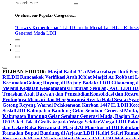
Search
for:
Or check our Popular Categories...
"Gowes Kemerdekaan" LDII Cimahi Meriahkan HUT RI ke-8
Generasi Muda LDII
PILIHAN EDITOR:
Masjid Baitul A’la Mekarrahayu Ikuti Pen
RI
LDII Rancaekek Verifikasi Arah Kiblat Masjid Ar Robbani 
Kecamatan
Gotong Royong di Bojong Badak: LDII Cikancung 
Melalui Kegiatan Keagamaan
Isi Liburan Sekolah, PAC LDII B
Tegaskan Arah Dakwah dan Pengabdian
Konsolidasi dan Restr
Pentingnya Mencari dan Mengonsumsi Rezeki Halal Sesuai Syari
Gotong Royong Warnai Pelaksanaan Kurban 1447 H. LDII Kec
Sosial
LDII Kabupaten Bandung Gelar Seminar Generasi Muda, 
Kabupaten Bandung Gelar Seminar Generasi Muda, Bagian Roa
180 Paket Takjil Gratis kepada Warga Sekitar
Warga LDII Pakut
dan Gelar Buka Bersama di Masjid Al-Manshurin
LDII Pakutand
Ramadan Bupati Bandung di Arjasari
LDII Hadiri Safari Rama
Bersama di Masjid Manbaul Huda
Warga PAC LDII Mekarrahayu