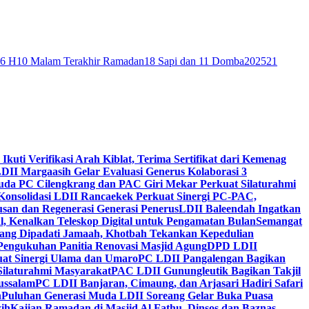
46 H
10 Malam Terakhir Ramadan
18 Sapi dan 11 Domba
2025
21
 Ikuti Verifikasi Arah Kiblat, Terima Sertifikat dari Kemenag
DII Margaasih Gelar Evaluasi Generus Kolaborasi 3
da PC Cilengkrang dan PAC Giri Mekar Perkuat Silaturahmi
Konsolidasi LDII Rancaekek Perkuat Sinergi PC-PAC,
usan dan Regenerasi Generasi Penerus
LDII Baleendah Ingatkan
l, Kenalkan Teleskop Digital untuk Pengamatan Bulan
Semangat
apang Dipadati Jamaah, Khotbah Tekankan Kepedulian
Pengukuhan Panitia Renovasi Masjid Agung
DPD LDII
uat Sinergi Ulama dan Umaro
PC LDII Pangalengan Bagikan
Silaturahmi Masyarakat
PAC LDII Gunungleutik Bagikan Takjil
ussalam
PC LDII Banjaran, Cimaung, dan Arjasari Hadiri Safari
h
Puluhan Generasi Muda LDII Soreang Gelar Buka Puasa
ih
Kajian Ramadan di Masjid Al Fathu, Dinsos dan Baznas