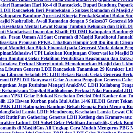
Safari Ramadan Hari Ke-4 di Rancaekek, Bupati Bandung Papar
g
LDII Rancaekek Beri Pembekalan 5 Sukses Ramadan di Masjid 
Kabupaten Bandung Apresiasi Kinerja Pemkab
Sambut Bulan Suc
asjid Nashrulloh, Awali Ramadan dengan 5 Sukses
37 Generasi Mu
 Kesehatan Mental Lewat Ruang Tumbuh Keluarga dan Diri
LDII
uti Standarisasi Imam dan Khatib PD DMI Kabupaten Bandung
nis, Pesan Usman Ali Saat Ceramah di Masjid Raudhotul Jannah
isasikan Program PPKK, Libatkan Hampir 500 Ibu-ibu di Cileun
 Mandiri dan Bijak Finansial pada Generasi Muda dalam Peng
pinan
Mahasiswi UPI Lakukan Kunjungan Observasi ke Masjid B
en Bandung Gelar Pelatihan Pendidikan Keagamaan dan Dakw
ikmalaya Perkuat Sinergi untuk Memakmurkan Masjid dan Ukhu
a Liburan Generus LDII Rancaekek Tanamkan 29 Karakter Lu
ma Liburan Sekolah PC LDII Bekasi Barat: Cetak Generasi Berk
Resmi DPP
LDII Banyusari Gelar Asrama Pengajian Generus Cabe
ngatkan Jaga Rutinitas Mengaji Anak
PAC LDII Kaliabang Tenga
 Kebangsaan: Tangkal Radikalisme, Perkuat Nilai Pancasila
LDII
rsama YPKI Gelar Edukasi Kesehatan Deteksi Dini Kanker dan 
lih 129 Hewan Kurban pada Idul Adha 1446 H
LDII Garut Teka
 PPKK LDII Kabupaten Bandung Bekali Remaja Putri Menuju R
ndang
Bakti Lansia LDII: Mendorong Kesehatan Lansia Lewat 
ti Rutin
Fun Gathering Generus LDII Ketileng dan Kramatwatu:
Karakter Luhur
LDII Sulsel Gelar Pelatihan Jurnalistik, Cetak Ko
mantis di Masjid
Gus Ali Ungkap Cara Mudah Mengurus PBG M