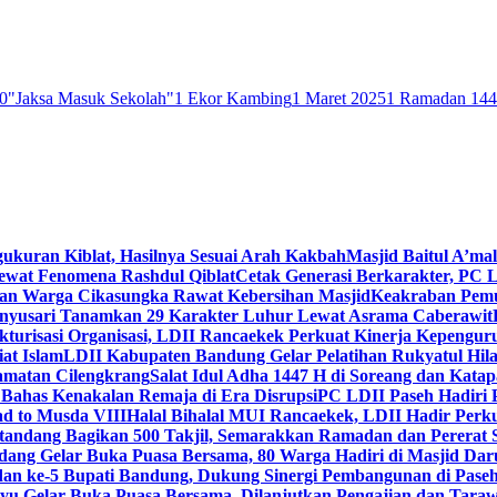
0
"Jaksa Masuk Sekolah"
1 Ekor Kambing
1 Maret 2025
1 Ramadan 14
gukuran Kiblat, Hasilnya Sesuai Arah Kakbah
Masjid Baitul A’mal
Lewat Fenomena Rashdul Qiblat
Cetak Generasi Berkarakter, PC L
dan Warga Cikasungka Rawat Kebersihan Masjid
Keakraban Pemu
anyusari Tanamkan 29 Karakter Luhur Lewat Asrama Caberawit
ukturisasi Organisasi, LDII Rancaekek Perkuat Kinerja Kepengur
at Islam
LDII Kabupaten Bandung Gelar Pelatihan Rukyatul Hila
amatan Cilengkrang
Salat Idul Adha 1447 H di Soreang dan Kat
Bahas Kenakalan Remaja di Era Disrupsi
PC LDII Paseh Hadiri 
d to Musda VIII
Halal Bihalal MUI Rancaekek, LDII Hadir Perk
andang Bagikan 500 Takjil, Semarakkan Ramadan dan Pererat 
ang Gelar Buka Puasa Bersama, 80 Warga Hadiri di Masjid Dar
dan ke-5 Bupati Bandung, Dukung Sinergi Pembangunan di Pase
 Gelar Buka Puasa Bersama, Dilanjutkan Pengajian dan Taraw