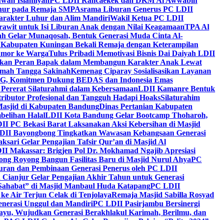
wah Islamiyah
PC LDII Rancaekek dan DKM Al Awwabin
hur pada Remaja SMP
Asrama Liburan Generus PC LDII
arakter Luhur dan Alim Mandiri
Wakil Ketua PC LDII
rawit untuk Isi Liburan Anak dengan Nilai Keagamaan
TPA Al
h Gelar Munaqosah, Bentuk Generasi Muda Cinta Al-
 Kabupaten Kuningan Bekali Remaja dengan Keterampilan
Tumor ke Warga
Tulus Pribadi Memotivasi Bisnis Dai Daiyah LDII
nkan Peran Bapak dalam Membangun Karakter Anak Lewat
umah Tangga Sakinah
Kemenag Ciparay Sosialisasikan Layanan
CKG, Komitmen Dukung BEDAS dan Indonesia Emas
 Pererat Silaturahmi dalam Kebersamaan
LDII Kamanre Bentuk
ntributor Profesional dan Tangguh Hadapi Hoaks
Silaturahim
asjid di Kabupaten Bandung
Dinas Pertanian Kabupaten
belihan Halal
LDII Kota Bandung Gelar Bootcamp Thoharoh,
I PC Bekasi Barat Laksanakan Aksi Kebersihan di Masjid
DII Bayongbong Tingkatkan Wawasan Kebangsaan Generasi
ari Gelar Pengajian Tafsir Qur’an di Masjid Al
II Makassar: Brigjen Pol Dr. Mokhamad Ngajib Apresiasi
ng Royong Bangun Fasilitas Baru di Masjid Nurul Ahya
PC
n dan Pembinaan Generasi Penerus oleh PC LDII
Cianjur Gelar Pengajian Akhir Tahun untuk Generasi
 Sahabat” di Masjid Manbaul Huda Katapang
PC LDII
ke Air Terjun Celak di Tenjolaya
Remaja Masjid Sabilla Rosyad
enerasi Unggul dan Mandiri
PC LDII Pasirjambu Bersinergi
ayu, Wujudkan Generasi Berakhlakul Karimah, Berilmu, dan