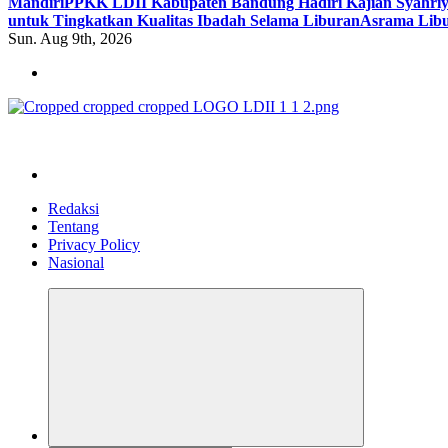
Mandiri
PPKK LDII Kabupaten Bandung Hadiri Kajian Syahri
untuk Tingkatkan Kualitas Ibadah Selama Liburan
Asrama Libu
Sun. Aug 9th, 2026
ldiikabbandung.or.id
Redaksi
Tentang
Privacy Policy
Nasional