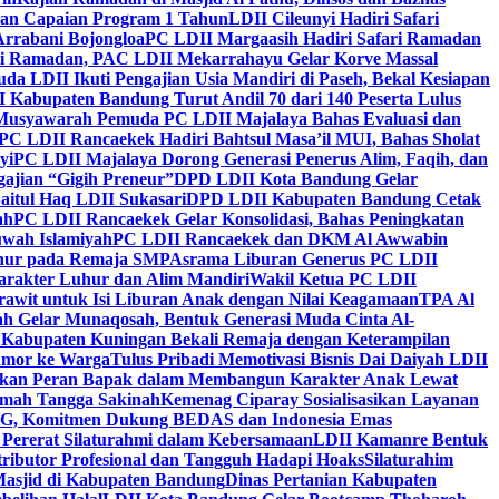
kan Capaian Program 1 Tahun
LDII Cileunyi Hadiri Safari
Arrabani Bojongloa
PC LDII Margaasih Hadiri Safari Ramadan
i Ramadan, PAC LDII Mekarrahayu Gelar Korve Massal
da LDII Ikuti Pengajian Usia Mandiri di Paseh, Bekal Kesiapan
 Kabupaten Bandung Turut Andil 70 dari 140 Peserta Lulus
Musyawarah Pemuda PC LDII Majalaya Bahas Evaluasi dan
PC LDII Rancaekek Hadiri Bahtsul Masa’il MUI, Bahas Sholat
yi
PC LDII Majalaya Dorong Generasi Penerus Alim, Faqih, dan
ajian “Gigih Preneur”
DPD LDII Kota Bandung Gelar
aitul Haq LDII Sukasari
DPD LDII Kabupaten Bandung Cetak
ah
PC LDII Rancaekek Gelar Konsolidasi, Bahas Peningkatan
wah Islamiyah
PC LDII Rancaekek dan DKM Al Awwabin
hur pada Remaja SMP
Asrama Liburan Generus PC LDII
arakter Luhur dan Alim Mandiri
Wakil Ketua PC LDII
rawit untuk Isi Liburan Anak dengan Nilai Keagamaan
TPA Al
h Gelar Munaqosah, Bentuk Generasi Muda Cinta Al-
 Kabupaten Kuningan Bekali Remaja dengan Keterampilan
Tumor ke Warga
Tulus Pribadi Memotivasi Bisnis Dai Daiyah LDII
nkan Peran Bapak dalam Membangun Karakter Anak Lewat
umah Tangga Sakinah
Kemenag Ciparay Sosialisasikan Layanan
CKG, Komitmen Dukung BEDAS dan Indonesia Emas
 Pererat Silaturahmi dalam Kebersamaan
LDII Kamanre Bentuk
ntributor Profesional dan Tangguh Hadapi Hoaks
Silaturahim
asjid di Kabupaten Bandung
Dinas Pertanian Kabupaten