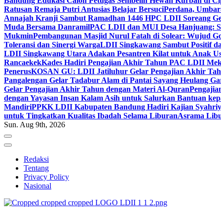
Bandung Edukasi Calon Petugas Sembelih Hewan Kurban di Ci
Ratusan Remaja Putri Antusias Belajar Bersuci
Perdana, Umbar
Annajah Kranji Sambut Ramadhan 1446 H
PC LDII Soreang Ge
Muda Bersama Danramil
PAC LDII dan MUI Desa Hanjuang: Si
Mukmin
Pembangunan Masjid Nurul Fatah di Solear: Wujud G
Toleransi dan Sinergi Warga
LDII Singkawang Sambut Positif d
LDII Singkawang Utara Adakan Pesantren Kilat untuk Anak Us
Rancaekek
Kades Hadiri Pengajian Akhir Tahun PAC LDII Me
Penerus
KOSAN GU: LDII Jatiluhur Gelar Pengajian Akhir Tah
Pangalengan Gelar Tadabur Alam di Pantai Sayang Heulang Ga
Gelar Pengajian Akhir Tahun dengan Materi Al-Quran
Pengajia
dengan Yayasan Insan Kalam Asih untuk Salurkan Bantuan ke
Mandiri
PPKK LDII Kabupaten Bandung Hadiri Kajian Syahri
untuk Tingkatkan Kualitas Ibadah Selama Liburan
Asrama Libu
Sun. Aug 9th, 2026
Redaksi
Tentang
Privacy Policy
Nasional
ldiikabbandung.or.id