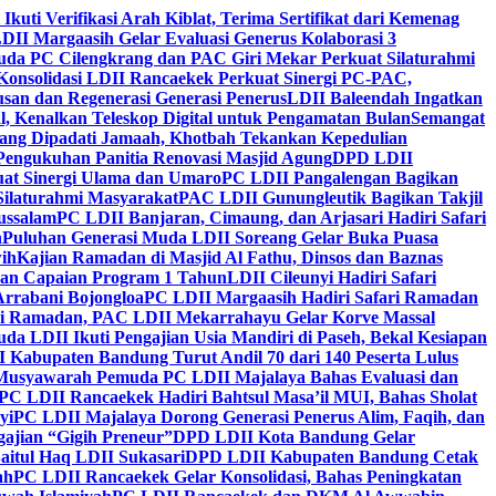
 Ikuti Verifikasi Arah Kiblat, Terima Sertifikat dari Kemenag
DII Margaasih Gelar Evaluasi Generus Kolaborasi 3
da PC Cilengkrang dan PAC Giri Mekar Perkuat Silaturahmi
Konsolidasi LDII Rancaekek Perkuat Sinergi PC-PAC,
usan dan Regenerasi Generasi Penerus
LDII Baleendah Ingatkan
l, Kenalkan Teleskop Digital untuk Pengamatan Bulan
Semangat
apang Dipadati Jamaah, Khotbah Tekankan Kepedulian
Pengukuhan Panitia Renovasi Masjid Agung
DPD LDII
uat Sinergi Ulama dan Umaro
PC LDII Pangalengan Bagikan
Silaturahmi Masyarakat
PAC LDII Gunungleutik Bagikan Takjil
ussalam
PC LDII Banjaran, Cimaung, dan Arjasari Hadiri Safari
h
Puluhan Generasi Muda LDII Soreang Gelar Buka Puasa
ih
Kajian Ramadan di Masjid Al Fathu, Dinsos dan Baznas
kan Capaian Program 1 Tahun
LDII Cileunyi Hadiri Safari
Arrabani Bojongloa
PC LDII Margaasih Hadiri Safari Ramadan
i Ramadan, PAC LDII Mekarrahayu Gelar Korve Massal
da LDII Ikuti Pengajian Usia Mandiri di Paseh, Bekal Kesiapan
 Kabupaten Bandung Turut Andil 70 dari 140 Peserta Lulus
Musyawarah Pemuda PC LDII Majalaya Bahas Evaluasi dan
PC LDII Rancaekek Hadiri Bahtsul Masa’il MUI, Bahas Sholat
yi
PC LDII Majalaya Dorong Generasi Penerus Alim, Faqih, dan
ajian “Gigih Preneur”
DPD LDII Kota Bandung Gelar
aitul Haq LDII Sukasari
DPD LDII Kabupaten Bandung Cetak
ah
PC LDII Rancaekek Gelar Konsolidasi, Bahas Peningkatan