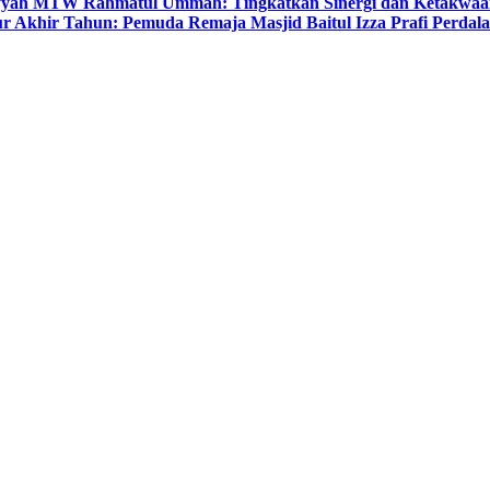
yyah MTW Rahmatul Ummah: Tingkatkan Sinergi dan Ketakwaa
r Akhir Tahun: Pemuda Remaja Masjid Baitul Izza Prafi Perdala