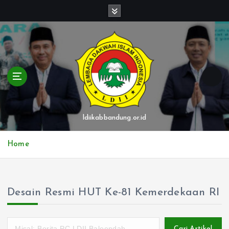
S
k
i
p
t
o
c
o
n
t
ldiikabbandung.or.id
e
n
Home
t
Desain Resmi HUT Ke-81 Kemerdekaan RI
Cari Artikel