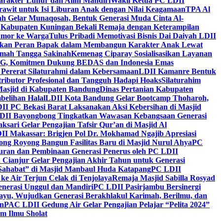
arakter Luhur dan Alim Mandiri
Wakil Ketua PC LDII
rawit untuk Isi Liburan Anak dengan Nilai Keagamaan
TPA Al
h Gelar Munaqosah, Bentuk Generasi Muda Cinta Al-
 Kabupaten Kuningan Bekali Remaja dengan Keterampilan
Tumor ke Warga
Tulus Pribadi Memotivasi Bisnis Dai Daiyah LDII
nkan Peran Bapak dalam Membangun Karakter Anak Lewat
umah Tangga Sakinah
Kemenag Ciparay Sosialisasikan Layanan
CKG, Komitmen Dukung BEDAS dan Indonesia Emas
 Pererat Silaturahmi dalam Kebersamaan
LDII Kamanre Bentuk
ntributor Profesional dan Tangguh Hadapi Hoaks
Silaturahim
asjid di Kabupaten Bandung
Dinas Pertanian Kabupaten
belihan Halal
LDII Kota Bandung Gelar Bootcamp Thoharoh,
I PC Bekasi Barat Laksanakan Aksi Kebersihan di Masjid
DII Bayongbong Tingkatkan Wawasan Kebangsaan Generasi
ari Gelar Pengajian Tafsir Qur’an di Masjid Al
II Makassar: Brigjen Pol Dr. Mokhamad Ngajib Apresiasi
ng Royong Bangun Fasilitas Baru di Masjid Nurul Ahya
PC
n dan Pembinaan Generasi Penerus oleh PC LDII
Cianjur Gelar Pengajian Akhir Tahun untuk Generasi
 Sahabat” di Masjid Manbaul Huda Katapang
PC LDII
ke Air Terjun Celak di Tenjolaya
Remaja Masjid Sabilla Rosyad
enerasi Unggul dan Mandiri
PC LDII Pasirjambu Bersinergi
ayu, Wujudkan Generasi Berakhlakul Karimah, Berilmu, dan
n
PAC LDII Gedung Air Gelar Pengajian Pelajar “Pelita 2024”
m Ilmu Sholat