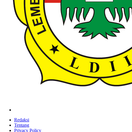
ldiikabbandung.or.id
Redaksi
Tentang
Privacy Policy