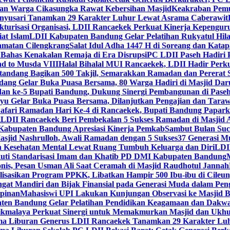
dan Warga Cikasungka Rawat Kebersihan Masjid
Keakraban Pemu
anyusari Tanamkan 29 Karakter Luhur Lewat Asrama Caberawit
ukturisasi Organisasi, LDII Rancaekek Perkuat Kinerja Kepengur
at Islam
LDII Kabupaten Bandung Gelar Pelatihan Rukyatul Hila
amatan Cilengkrang
Salat Idul Adha 1447 H di Soreang dan Kat
Bahas Kenakalan Remaja di Era Disrupsi
PC LDII Paseh Hadiri 
d to Musda VIII
Halal Bihalal MUI Rancaekek, LDII Hadir Perk
andang Bagikan 500 Takjil, Semarakkan Ramadan dan Pererat 
ang Gelar Buka Puasa Bersama, 80 Warga Hadiri di Masjid Dar
dan ke-5 Bupati Bandung, Dukung Sinergi Pembangunan di Pase
 Gelar Buka Puasa Bersama, Dilanjutkan Pengajian dan Taraw
Safari Ramadan Hari Ke-4 di Rancaekek, Bupati Bandung Papar
g
LDII Rancaekek Beri Pembekalan 5 Sukses Ramadan di Masjid 
Kabupaten Bandung Apresiasi Kinerja Pemkab
Sambut Bulan Suc
asjid Nashrulloh, Awali Ramadan dengan 5 Sukses
37 Generasi Mu
 Kesehatan Mental Lewat Ruang Tumbuh Keluarga dan Diri
LDII
uti Standarisasi Imam dan Khatib PD DMI Kabupaten Bandung
nis, Pesan Usman Ali Saat Ceramah di Masjid Raudhotul Jannah
isasikan Program PPKK, Libatkan Hampir 500 Ibu-ibu di Cileun
 Mandiri dan Bijak Finansial pada Generasi Muda dalam Peng
pinan
Mahasiswi UPI Lakukan Kunjungan Observasi ke Masjid B
en Bandung Gelar Pelatihan Pendidikan Keagamaan dan Dakw
ikmalaya Perkuat Sinergi untuk Memakmurkan Masjid dan Ukhu
a Liburan Generus LDII Rancaekek Tanamkan 29 Karakter Lu