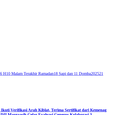
46 H
10 Malam Terakhir Ramadan
18 Sapi dan 11 Domba
2025
21
 Ikuti Verifikasi Arah Kiblat, Terima Sertifikat dari Kemenag
DII Margaasih Gelar Evaluasi Generus Kolaborasi 3