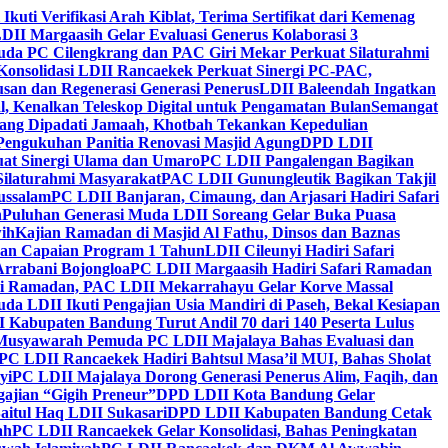
 Ikuti Verifikasi Arah Kiblat, Terima Sertifikat dari Kemenag
DII Margaasih Gelar Evaluasi Generus Kolaborasi 3
da PC Cilengkrang dan PAC Giri Mekar Perkuat Silaturahmi
Konsolidasi LDII Rancaekek Perkuat Sinergi PC-PAC,
usan dan Regenerasi Generasi Penerus
LDII Baleendah Ingatkan
l, Kenalkan Teleskop Digital untuk Pengamatan Bulan
Semangat
apang Dipadati Jamaah, Khotbah Tekankan Kepedulian
Pengukuhan Panitia Renovasi Masjid Agung
DPD LDII
uat Sinergi Ulama dan Umaro
PC LDII Pangalengan Bagikan
Silaturahmi Masyarakat
PAC LDII Gunungleutik Bagikan Takjil
ussalam
PC LDII Banjaran, Cimaung, dan Arjasari Hadiri Safari
h
Puluhan Generasi Muda LDII Soreang Gelar Buka Puasa
ih
Kajian Ramadan di Masjid Al Fathu, Dinsos dan Baznas
kan Capaian Program 1 Tahun
LDII Cileunyi Hadiri Safari
Arrabani Bojongloa
PC LDII Margaasih Hadiri Safari Ramadan
i Ramadan, PAC LDII Mekarrahayu Gelar Korve Massal
da LDII Ikuti Pengajian Usia Mandiri di Paseh, Bekal Kesiapan
 Kabupaten Bandung Turut Andil 70 dari 140 Peserta Lulus
Musyawarah Pemuda PC LDII Majalaya Bahas Evaluasi dan
PC LDII Rancaekek Hadiri Bahtsul Masa’il MUI, Bahas Sholat
yi
PC LDII Majalaya Dorong Generasi Penerus Alim, Faqih, dan
ajian “Gigih Preneur”
DPD LDII Kota Bandung Gelar
aitul Haq LDII Sukasari
DPD LDII Kabupaten Bandung Cetak
ah
PC LDII Rancaekek Gelar Konsolidasi, Bahas Peningkatan