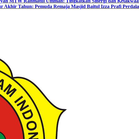
yyah MTW Rahmatul Ummah: Tingkatkan Sinergi dan Ketakwaa
r Akhir Tahun: Pemuda Remaja Masjid Baitul Izza Prafi Perdala