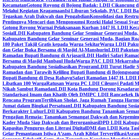
Kecamatan
Gotong Royong di Bojong Badak: LDII Cikancung 
Melalui Kegiatan Keagamaan
Isi Liburan Sekolah, PAC LDII B
Tegaskan Arah Dakwah dan Pengabdian
Konsolidasi dan Restr
Pentingnya Mencari dan Mengonsumsi Rezeki Halal Sesuai Syari
Gotong Royong Warnai Pelaksanaan Kurban 1447 H. LDII Kec
Sosial
LDII Kabupaten Bandung Gelar Seminar Generasi Muda, 
Kabupaten Bandung Gelar Seminar Generasi Muda, Bagian Roa
180 Paket Takjil Gratis kepada Warga Sekitar
Warga LDII Pakut
dan Gelar Buka Bersama di Masjid Al-Manshurin
LDII Pakutand
Ramadan Bupati Bandung di Arjasari
LDII Hadiri Safari Rama
Bersama di Masjid Manbaul Huda
Warga PAC LDII Mekarrahayu
Kabupaten Bandung Sosialisasikan Program
LDII Turut Hadir 
Ramadan dan Tarawih Keliling Bupati Bandung di Bojongsoan
Bupati Bandung di Desa Rahayu
Safari Ramadan 1447 H, LDII 
Libatkan 100 Warga
Ratusan Warga PC LDII Cileunyi Padati M
Nikah Sambut Ramadan
LDII Kota Bandung Dorong Kesadaran
Standarisasi Imam dan Khatib Oleh DMI
PC LDII Rancaekek Ik
Rencana Program
Tertibkan Sholat, Jaga Rumah Tangga Harmo
Jumat dalam Bingkai Persatuan
LDII Kabupaten Bandung Sosial
Berkarakter Luhur
LDII Kabupaten Bandung Tanamkan Semangat
Pengajian Remaja: Tanamkan Semangat Dakwah dan Kepemim
Kader Muda Siap Dakwah dan Berorganisasi
DPD LDII Kabupat
Kapasitas Pengurus dan Literasi Digital
DMI dan LDII Kota Tas
Gelar Pemantauan Istiwa A’zam, Arah Kiblat Terverifikasi
Asram