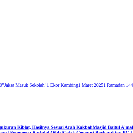
0
"Jaksa Masuk Sekolah"
1 Ekor Kambing
1 Maret 2025
1 Ramadan 14
gukuran Kiblat, Hasilnya Sesuai Arah Kakbah
Masjid Baitul A’mal
Lewat Fenomena Rashdul Qiblat
Cetak Generasi Berkarakter, PC L