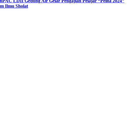
n
PAC LDII Gedung Air Gelar Pengajian Pelajar “Pelita 2024”
m Ilmu Sholat