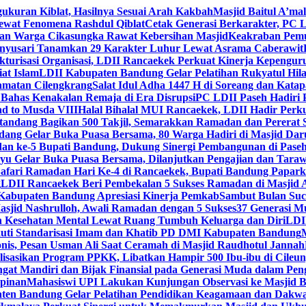
gukuran Kiblat, Hasilnya Sesuai Arah Kakbah
Masjid Baitul A’mal
Lewat Fenomena Rashdul Qiblat
Cetak Generasi Berkarakter, PC L
dan Warga Cikasungka Rawat Kebersihan Masjid
Keakraban Pemu
anyusari Tanamkan 29 Karakter Luhur Lewat Asrama Caberawit
ukturisasi Organisasi, LDII Rancaekek Perkuat Kinerja Kepengur
at Islam
LDII Kabupaten Bandung Gelar Pelatihan Rukyatul Hila
amatan Cilengkrang
Salat Idul Adha 1447 H di Soreang dan Kat
Bahas Kenakalan Remaja di Era Disrupsi
PC LDII Paseh Hadiri 
d to Musda VIII
Halal Bihalal MUI Rancaekek, LDII Hadir Perk
andang Bagikan 500 Takjil, Semarakkan Ramadan dan Pererat 
ang Gelar Buka Puasa Bersama, 80 Warga Hadiri di Masjid Dar
dan ke-5 Bupati Bandung, Dukung Sinergi Pembangunan di Pase
 Gelar Buka Puasa Bersama, Dilanjutkan Pengajian dan Taraw
Safari Ramadan Hari Ke-4 di Rancaekek, Bupati Bandung Papar
g
LDII Rancaekek Beri Pembekalan 5 Sukses Ramadan di Masjid 
Kabupaten Bandung Apresiasi Kinerja Pemkab
Sambut Bulan Suc
asjid Nashrulloh, Awali Ramadan dengan 5 Sukses
37 Generasi Mu
 Kesehatan Mental Lewat Ruang Tumbuh Keluarga dan Diri
LDII
uti Standarisasi Imam dan Khatib PD DMI Kabupaten Bandung
nis, Pesan Usman Ali Saat Ceramah di Masjid Raudhotul Jannah
isasikan Program PPKK, Libatkan Hampir 500 Ibu-ibu di Cileun
 Mandiri dan Bijak Finansial pada Generasi Muda dalam Peng
pinan
Mahasiswi UPI Lakukan Kunjungan Observasi ke Masjid B
en Bandung Gelar Pelatihan Pendidikan Keagamaan dan Dakw