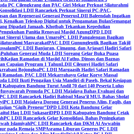
da PC Cilengkrang dan PAC Giri Mekar Perkuat Silaturahmi
Konsolidasi LDII Rancaekek Perkuat Sinergi PC-PAC,
usan dan Regenerasi Generasi Penerus
LDII Baleendah Ingatkan
l, Kenalkan Teleskop Digital untuk Pengamatan Bulan
Semangat
apang Dipadati Jamaah, Khotbah Tekankan Kepedulian
Pengukuhan Panitia Renovasi Masjid Agung
DPD LDII
uat Sinergi Ulama dan Umaro
PC LDII Pangalengan Bagikan
Silaturahmi Masyarakat
PAC LDII Gunungleutik Bagikan Takjil
ussalam
PC LDII Banjaran, Cimaung, dan Arjasari Hadiri Safari
h
Puluhan Generasi Muda LDII Soreang Gelar Buka Puasa
ih
Kajian Ramadan di Masjid Al Fathu, Dinsos dan Baznas
kan Capaian Program 1 Tahun
LDII Cileunyi Hadiri Safari
Arrabani Bojongloa
PC LDII Margaasih Hadiri Safari Ramadan
i Ramadan, PAC LDII Mekarrahayu Gelar Korve Massal
da LDII Ikuti Pengajian Usia Mandiri di Paseh, Bekal Kesiapan
 Kabupaten Bandung Turut Andil 70 dari 140 Peserta Lulus
Musyawarah Pemuda PC LDII Majalaya Bahas Evaluasi dan
PC LDII Rancaekek Hadiri Bahtsul Masa’il MUI, Bahas Sholat
yi
PC LDII Majalaya Dorong Generasi Penerus Alim, Faqih, dan
ajian “Gigih Preneur”
DPD LDII Kota Bandung Gelar
aitul Haq LDII Sukasari
DPD LDII Kabupaten Bandung Cetak
ah
PC LDII Rancaekek Gelar Konsolidasi, Bahas Peningkatan
wah Islamiyah
PC LDII Rancaekek dan DKM Al Awwabin
hur pada Remaja SMP
Asrama Liburan Generus PC LDII