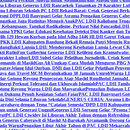
ikmalaya Perkuat Sinergi untuk Memakmurkan Masjid dan Ukhu
a Liburan Generus LDII Rancaekek Tanamkan 29 Karakter Lu
ma Liburan Sekolah PC LDII Bekasi Barat: Cetak Generasi Berk
Resmi DPP
LDII Banyusari Gelar Asrama Pengajian Generus Cabe
ngatkan Jaga Rutinitas Mengaji Anak
PAC LDII Kaliabang Tenga
 Kebangsaan: Tangkal Radikalisme, Perkuat Nilai Pancasila
LDII
rsama YPKI Gelar Edukasi Kesehatan Deteksi Dini Kanker dan 
lih 129 Hewan Kurban pada Idul Adha 1446 H
LDII Garut Teka
 PPKK LDII Kabupaten Bandung Bekali Remaja Putri Menuju R
ndang
Bakti Lansia LDII: Mendorong Kesehatan Lansia Lewat 
ti Rutin
Fun Gathering Generus LDII Ketileng dan Kramatwatu:
Karakter Luhur
LDII Sulsel Gelar Pelatihan Jurnalistik, Cetak Ko
mantis di Masjid
Gus Ali Ungkap Cara Mudah Mengurus PBG M
paray
Jelang Idul Qurban, DMI dan LDII Gelar Pelatihan Penyem
aya dan Travel MCM Berangkatkan 38 Jamaah Umroh
Warga LDI
lar Gotong Royong Pengecoran Atap Masjid Roudhotul Jannah
L
nergi Perkuat Toleransi dan Ukhuwah Islamiah
PAC LDII Tambaks
otong Royong Warga LDII dan Masyarakat
Pengajian Bulanan LD
an Dukung Penuh Kegiatan Safari Fajar
PAC LDII Banyusari Goto
ia Dini Selama Liburan Sekolah
GENERUS CERIA: Asrama Libura
karrahayu dengan Tema “Catatan Semesta”
DPD LDII Kabupaten 
un untuk Generasi Unggul
Generus LDII Soreang Gelar “Pesona
rut
PC LDII Ciwidey Isi Liburan Akhir Tahun dengan Refreshing 
n Generus Caberawit di Masjid Al-Barokah Arcamanik Dorong G
pada Warga
Pengajian Libur Akhir Tahun di PAC LDII Mekarrah