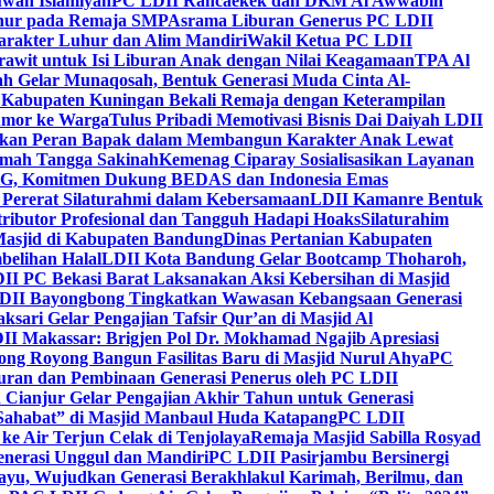
wah Islamiyah
PC LDII Rancaekek dan DKM Al Awwabin
hur pada Remaja SMP
Asrama Liburan Generus PC LDII
arakter Luhur dan Alim Mandiri
Wakil Ketua PC LDII
rawit untuk Isi Liburan Anak dengan Nilai Keagamaan
TPA Al
h Gelar Munaqosah, Bentuk Generasi Muda Cinta Al-
 Kabupaten Kuningan Bekali Remaja dengan Keterampilan
Tumor ke Warga
Tulus Pribadi Memotivasi Bisnis Dai Daiyah LDII
nkan Peran Bapak dalam Membangun Karakter Anak Lewat
umah Tangga Sakinah
Kemenag Ciparay Sosialisasikan Layanan
CKG, Komitmen Dukung BEDAS dan Indonesia Emas
 Pererat Silaturahmi dalam Kebersamaan
LDII Kamanre Bentuk
ntributor Profesional dan Tangguh Hadapi Hoaks
Silaturahim
asjid di Kabupaten Bandung
Dinas Pertanian Kabupaten
belihan Halal
LDII Kota Bandung Gelar Bootcamp Thoharoh,
I PC Bekasi Barat Laksanakan Aksi Kebersihan di Masjid
DII Bayongbong Tingkatkan Wawasan Kebangsaan Generasi
ari Gelar Pengajian Tafsir Qur’an di Masjid Al
II Makassar: Brigjen Pol Dr. Mokhamad Ngajib Apresiasi
ng Royong Bangun Fasilitas Baru di Masjid Nurul Ahya
PC
n dan Pembinaan Generasi Penerus oleh PC LDII
Cianjur Gelar Pengajian Akhir Tahun untuk Generasi
 Sahabat” di Masjid Manbaul Huda Katapang
PC LDII
ke Air Terjun Celak di Tenjolaya
Remaja Masjid Sabilla Rosyad
enerasi Unggul dan Mandiri
PC LDII Pasirjambu Bersinergi
ayu, Wujudkan Generasi Berakhlakul Karimah, Berilmu, dan