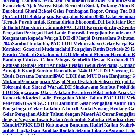
Soreang: Edukatif, Seru, dan Tanamkan Karakter Mandiri
Asra
Rancaekek Ajak Warga Bijak Bermedia Sosial, Dukung Akun 
Barokatul Ghoni Bekasi Gelar Pembagian Rapor, Orang Tua Dii
Qur’an
LDII Balikpapan, Kejari, dan Kodim 0905 Gelar Seminar
Ternak Puyuh untuk Kemandirian Ekonomi
LDII Batujajar Be
di Baitul Manshurin Cinunuk
PAC LDII Kayuringin Jaya Sembe
Pengajian Peringati Hari Lahir Pancasila
Pengajian Keputrian:
Keagamaan kepada Warga LDII di Masjid Darussalam Pakuta
2045
Sambut Iduladha, PAC LDII Mekarrahayu Gelar Kerja Bak
Karakter Generasi Muda melalui Pengajian Rutin Berbasis 29 
Pasutri Muda di Sukabumi: LDII Membuat Momen Haru dan Ro
Bandung Edukasi Calon Petugas Sembelih Hewan Kurban di Ci
Ratusan Remaja Putri Antusias Belajar Bersuci
Perdana, Umbar
Annajah Kranji Sambut Ramadhan 1446 H
PC LDII Soreang Ge
Muda Bersama Danramil
PAC LDII dan MUI Desa Hanjuang: Si
Mukmin
Pembangunan Masjid Nurul Fatah di Solear: Wujud G
Toleransi dan Sinergi Warga
LDII Singkawang Sambut Positif d
LDII Singkawang Utara Adakan Pesantren Kilat untuk Anak Us
Rancaekek
Kades Hadiri Pengajian Akhir Tahun PAC LDII Me
Penerus
KOSAN GU: LDII Jatiluhur Gelar Pengajian Akhir Tah
Pangalengan Gelar Tadabur Alam di Pantai Sayang Heulang Ga
Gelar Pengajian Akhir Tahun dengan Materi Al-Quran
Pengajia
dengan Yayasan Insan Kalam Asih untuk Salurkan Bantuan ke
Mandiri
PPKK LDII Kabupaten Bandung Hadiri Kajian Syahri
untuk Tingkatkan Kualitas Ibadah Selama Liburan
Asrama Libu