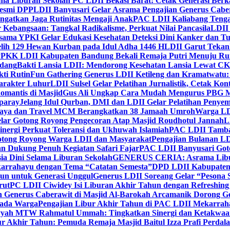
ma Liburan Sekolah PC LDII Bekasi Barat: Cetak Generasi Berk
Resmi DPP
LDII Banyusari Gelar Asrama Pengajian Generus Cabe
ngatkan Jaga Rutinitas Mengaji Anak
PAC LDII Kaliabang Tenga
 Kebangsaan: Tangkal Radikalisme, Perkuat Nilai Pancasila
LDII
rsama YPKI Gelar Edukasi Kesehatan Deteksi Dini Kanker dan 
lih 129 Hewan Kurban pada Idul Adha 1446 H
LDII Garut Teka
 PPKK LDII Kabupaten Bandung Bekali Remaja Putri Menuju R
ndang
Bakti Lansia LDII: Mendorong Kesehatan Lansia Lewat 
ti Rutin
Fun Gathering Generus LDII Ketileng dan Kramatwatu:
Karakter Luhur
LDII Sulsel Gelar Pelatihan Jurnalistik, Cetak Ko
mantis di Masjid
Gus Ali Ungkap Cara Mudah Mengurus PBG M
paray
Jelang Idul Qurban, DMI dan LDII Gelar Pelatihan Penyem
aya dan Travel MCM Berangkatkan 38 Jamaah Umroh
Warga LDI
lar Gotong Royong Pengecoran Atap Masjid Roudhotul Jannah
L
nergi Perkuat Toleransi dan Ukhuwah Islamiah
PAC LDII Tambaks
otong Royong Warga LDII dan Masyarakat
Pengajian Bulanan LD
an Dukung Penuh Kegiatan Safari Fajar
PAC LDII Banyusari Goto
ia Dini Selama Liburan Sekolah
GENERUS CERIA: Asrama Libura
karrahayu dengan Tema “Catatan Semesta”
DPD LDII Kabupaten 
un untuk Generasi Unggul
Generus LDII Soreang Gelar “Pesona
rut
PC LDII Ciwidey Isi Liburan Akhir Tahun dengan Refreshing 
n Generus Caberawit di Masjid Al-Barokah Arcamanik Dorong G
pada Warga
Pengajian Libur Akhir Tahun di PAC LDII Mekarrah
yyah MTW Rahmatul Ummah: Tingkatkan Sinergi dan Ketakwaa
r Akhir Tahun: Pemuda Remaja Masjid Baitul Izza Prafi Perdala