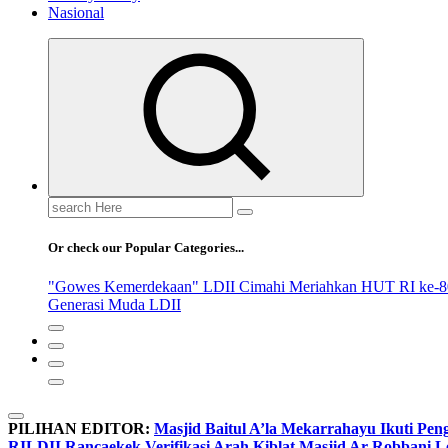
Nasional
Search
for:
Or check our Popular Categories...
"Gowes Kemerdekaan" LDII Cimahi Meriahkan HUT RI ke-8
Generasi Muda LDII
PILIHAN EDITOR:
Masjid Baitul A’la Mekarrahayu Ikuti Pen
RI
LDII Rancaekek Verifikasi Arah Kiblat Masjid Ar Robbani 