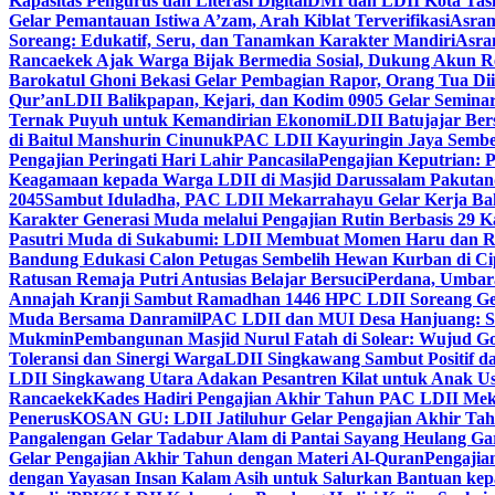
Kapasitas Pengurus dan Literasi Digital
DMI dan LDII Kota Tas
Gelar Pemantauan Istiwa A’zam, Arah Kiblat Terverifikasi
Asram
Soreang: Edukatif, Seru, dan Tanamkan Karakter Mandiri
Asra
Rancaekek Ajak Warga Bijak Bermedia Sosial, Dukung Akun 
Barokatul Ghoni Bekasi Gelar Pembagian Rapor, Orang Tua Dii
Qur’an
LDII Balikpapan, Kejari, dan Kodim 0905 Gelar Seminar
Ternak Puyuh untuk Kemandirian Ekonomi
LDII Batujajar Be
di Baitul Manshurin Cinunuk
PAC LDII Kayuringin Jaya Sembe
Pengajian Peringati Hari Lahir Pancasila
Pengajian Keputrian:
Keagamaan kepada Warga LDII di Masjid Darussalam Pakuta
2045
Sambut Iduladha, PAC LDII Mekarrahayu Gelar Kerja Bak
Karakter Generasi Muda melalui Pengajian Rutin Berbasis 29 
Pasutri Muda di Sukabumi: LDII Membuat Momen Haru dan Ro
Bandung Edukasi Calon Petugas Sembelih Hewan Kurban di Ci
Ratusan Remaja Putri Antusias Belajar Bersuci
Perdana, Umbar
Annajah Kranji Sambut Ramadhan 1446 H
PC LDII Soreang Ge
Muda Bersama Danramil
PAC LDII dan MUI Desa Hanjuang: Si
Mukmin
Pembangunan Masjid Nurul Fatah di Solear: Wujud G
Toleransi dan Sinergi Warga
LDII Singkawang Sambut Positif d
LDII Singkawang Utara Adakan Pesantren Kilat untuk Anak Us
Rancaekek
Kades Hadiri Pengajian Akhir Tahun PAC LDII Me
Penerus
KOSAN GU: LDII Jatiluhur Gelar Pengajian Akhir Tah
Pangalengan Gelar Tadabur Alam di Pantai Sayang Heulang Ga
Gelar Pengajian Akhir Tahun dengan Materi Al-Quran
Pengajia
dengan Yayasan Insan Kalam Asih untuk Salurkan Bantuan ke