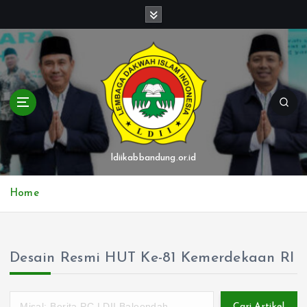
S
k
i
p
t
o
c
o
n
t
ldiikabbandung.or.id
e
n
Home
t
Desain Resmi HUT Ke-81 Kemerdekaan RI
Cari Artikel