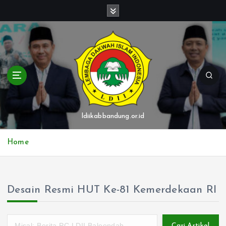
S
k
i
p
t
o
c
o
n
t
ldiikabbandung.or.id
e
n
Home
t
Desain Resmi HUT Ke-81 Kemerdekaan RI
Cari Artikel