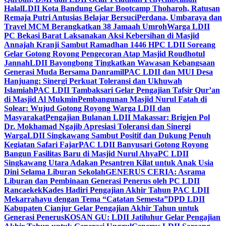
Halal
LDII Kota Bandung Gelar Bootcamp Thoharoh, Ratusan
Remaja Putri Antusias Belajar Bersuci
Perdana, Umbaraya dan
Travel MCM Berangkatkan 38 Jamaah Umroh
Warga LDII
PC Bekasi Barat Laksanakan Aksi Kebersihan di Masjid
Annajah Kranji Sambut Ramadhan 1446 H
PC LDII Soreang
Gelar Gotong Royong Pengecoran Atap Masjid Roudhotul
Jannah
LDII Bayongbong Tingkatkan Wawasan Kebangsaan
Generasi Muda Bersama Danramil
PAC LDII dan MUI Desa
Hanjuang: Sinergi Perkuat Toleransi dan Ukhuwah
Islamiah
PAC LDII Tambaksari Gelar Pengajian Tafsir Qur’an
di Masjid Al Mukmin
Pembangunan Masjid Nurul Fatah di
Solear: Wujud Gotong Royong Warga LDII dan
Masyarakat
Pengajian Bulanan LDII Makassar: Brigjen Pol
Dr. Mokhamad Ngajib Apresiasi Toleransi dan Sinergi
Warga
LDII Singkawang Sambut Positif dan Dukung Penuh
Kegiatan Safari Fajar
PAC LDII Banyusari Gotong Royong
Bangun Fasilitas Baru di Masjid Nurul Ahya
PC LDII
Singkawang Utara Adakan Pesantren Kilat untuk Anak Usia
Dini Selama Liburan Sekolah
GENERUS CERIA: Asrama
Liburan dan Pembinaan Generasi Penerus oleh PC LDII
Rancaekek
Kades Hadiri Pengajian Akhir Tahun PAC LDII
Mekarrahayu dengan Tema “Catatan Semesta”
DPD LDII
Kabupaten Cianjur Gelar Pengajian Akhir Tahun untuk
Generasi Penerus
KOSAN GU: LDII Jatiluhur Gelar Pengajian