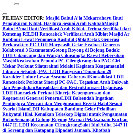
PILIHAN EDITOR:
Masjid Baitul A’la Mekarrahayu Ikuti
Pengukuran Kiblat, Hasilnya Sesuai Arah Kakbah
Masjid
Baitul A’mal Ikuti Verifikasi Arah Kiblat, Terima Sertifikat dari
Kemenag RI
LDII Rancaekek Verifikasi Arah Kiblat Masjid Ar
Robbani Lewat Fenomena Rashdul Qiblat
Cetak Generasi
Berkarakter, PC LDII Margaasih Gelar Evaluasi Generus
Kolaborasi 3 Kecamatan
Gotong Royong di Bojong Badak:
LDII Cikancung dan Warga Cikasungka Rawat Kebersihan
Masjid
Keakraban Pemuda PC Cilengkrang dan PAC Giri
Mekar Perkuat Silaturahmi Melalui Kegiatan Keagamaan
Isi
Liburan Sekolah, PAC LDII Banyusari Tanamkan 29
Karakter Luhur Lewat Asrama Caberawit
Konsolidasi LDII
Rancaekek Perkuat Sinergi PC-PAC, Tegaskan Arah Dakwah
dan Pengabdian
Konsolidasi dan Restrukturisasi Organisasi,
LDII Rancaekek Perkuat Kinerja Kepengurusan dan
Regenerasi Generasi Penerus
LDII Baleendah Ingatkan
Pentingnya Mencari dan Mengonsumsi Rezeki Halal Sesuai
Syariat Islam
LDII Kabupaten Bandung Gelar Pelatihan
Rukyatul Hilal, Kenalkan Teleskop Digital untuk Pengamatan
Bulan
Semangat Gotong Royong Warnai Pelaksanaan Kurban
1447 H. LDII Kecamatan Cilengkrang
Salat Idul Adha 1447 H
di Soreang dan Katapang Dipadati Jamaah, Khotbah