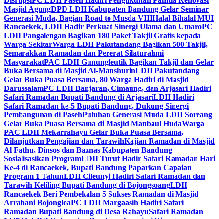
Disrupsi
PC LDII Paseh Hadiri Pengukuhan Panitia Renovasi
Masjid Agung
DPD LDII Kabupaten Bandung Gelar Seminar
Generasi Muda, Bagian Road to Musda VIII
Halal Bihalal MUI
Rancaekek, LDII Hadir Perkuat Sinergi Ulama dan Umaro
PC
LDII Pangalengan Bagikan 180 Paket Takjil Gratis kepada
Warga Sekitar
Warga LDII Pakutandang Bagikan 500 Takjil,
Semarakkan Ramadan dan Pererat Silaturahmi
Masyarakat
PAC LDII Gunungleutik Bagikan Takjil dan Gelar
Buka Bersama di Masjid Al-Manshurin
LDII Pakutandang
Gelar Buka Puasa Bersama, 80 Warga Hadiri di Masjid
Darussalam
PC LDII Banjaran, Cimaung, dan Arjasari Hadiri
Safari Ramadan Bupati Bandung di Arjasari
LDII Hadiri
Safari Ramadan ke-5 Bupati Bandung, Dukung Sinergi
Pembangunan di Paseh
Puluhan Generasi Muda LDII Soreang
Gelar Buka Puasa Bersama di Masjid Manbaul Huda
Warga
PAC LDII Mekarrahayu Gelar Buka Puasa Bersama,
Dilanjutkan Pengajian dan Tarawih
Kajian Ramadan di Masjid
Al Fathu, Dinsos dan Baznas Kabupaten Bandung
Sosialisasikan Program
LDII Turut Hadir Safari Ramadan Hari
Ke-4 di Rancaekek, Bupati Bandung Paparkan Capaian
Program 1 Tahun
LDII Cileunyi Hadiri Safari Ramadan dan
Tarawih Keliling Bupati Bandung di Bojongsoang
LDII
Rancaekek Beri Pembekalan 5 Sukses Ramadan di Masjid
Arrabani Bojongloa
PC LDII Margaasih Hadiri Safari
Ramadan Bupati Bandung di Desa Rahayu
Safari Ramadan