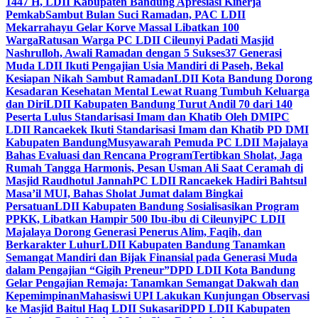
1447 H, LDII Kabupaten Bandung Apresiasi Kinerja
Pemkab
Sambut Bulan Suci Ramadan, PAC LDII
Mekarrahayu Gelar Korve Massal Libatkan 100
Warga
Ratusan Warga PC LDII Cileunyi Padati Masjid
Nashrulloh, Awali Ramadan dengan 5 Sukses
37 Generasi
Muda LDII Ikuti Pengajian Usia Mandiri di Paseh, Bekal
Kesiapan Nikah Sambut Ramadan
LDII Kota Bandung Dorong
Kesadaran Kesehatan Mental Lewat Ruang Tumbuh Keluarga
dan Diri
LDII Kabupaten Bandung Turut Andil 70 dari 140
Peserta Lulus Standarisasi Imam dan Khatib Oleh DMI
PC
LDII Rancaekek Ikuti Standarisasi Imam dan Khatib PD DMI
Kabupaten Bandung
Musyawarah Pemuda PC LDII Majalaya
Bahas Evaluasi dan Rencana Program
Tertibkan Sholat, Jaga
Rumah Tangga Harmonis, Pesan Usman Ali Saat Ceramah di
Masjid Raudhotul Jannah
PC LDII Rancaekek Hadiri Bahtsul
Masa’il MUI, Bahas Sholat Jumat dalam Bingkai
Persatuan
LDII Kabupaten Bandung Sosialisasikan Program
PPKK, Libatkan Hampir 500 Ibu-ibu di Cileunyi
PC LDII
Majalaya Dorong Generasi Penerus Alim, Faqih, dan
Berkarakter Luhur
LDII Kabupaten Bandung Tanamkan
Semangat Mandiri dan Bijak Finansial pada Generasi Muda
dalam Pengajian “Gigih Preneur”
DPD LDII Kota Bandung
Gelar Pengajian Remaja: Tanamkan Semangat Dakwah dan
Kepemimpinan
Mahasiswi UPI Lakukan Kunjungan Observasi
ke Masjid Baitul Haq LDII Sukasari
DPD LDII Kabupaten