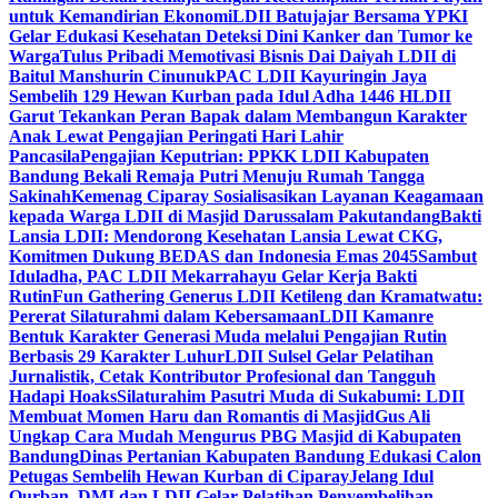
untuk Kemandirian Ekonomi
LDII Batujajar Bersama YPKI
Gelar Edukasi Kesehatan Deteksi Dini Kanker dan Tumor ke
Warga
Tulus Pribadi Memotivasi Bisnis Dai Daiyah LDII di
Baitul Manshurin Cinunuk
PAC LDII Kayuringin Jaya
Sembelih 129 Hewan Kurban pada Idul Adha 1446 H
LDII
Garut Tekankan Peran Bapak dalam Membangun Karakter
Anak Lewat Pengajian Peringati Hari Lahir
Pancasila
Pengajian Keputrian: PPKK LDII Kabupaten
Bandung Bekali Remaja Putri Menuju Rumah Tangga
Sakinah
Kemenag Ciparay Sosialisasikan Layanan Keagamaan
kepada Warga LDII di Masjid Darussalam Pakutandang
Bakti
Lansia LDII: Mendorong Kesehatan Lansia Lewat CKG,
Komitmen Dukung BEDAS dan Indonesia Emas 2045
Sambut
Iduladha, PAC LDII Mekarrahayu Gelar Kerja Bakti
Rutin
Fun Gathering Generus LDII Ketileng dan Kramatwatu:
Pererat Silaturahmi dalam Kebersamaan
LDII Kamanre
Bentuk Karakter Generasi Muda melalui Pengajian Rutin
Berbasis 29 Karakter Luhur
LDII Sulsel Gelar Pelatihan
Jurnalistik, Cetak Kontributor Profesional dan Tangguh
Hadapi Hoaks
Silaturahim Pasutri Muda di Sukabumi: LDII
Membuat Momen Haru dan Romantis di Masjid
Gus Ali
Ungkap Cara Mudah Mengurus PBG Masjid di Kabupaten
Bandung
Dinas Pertanian Kabupaten Bandung Edukasi Calon
Petugas Sembelih Hewan Kurban di Ciparay
Jelang Idul
Qurban, DMI dan LDII Gelar Pelatihan Penyembelihan