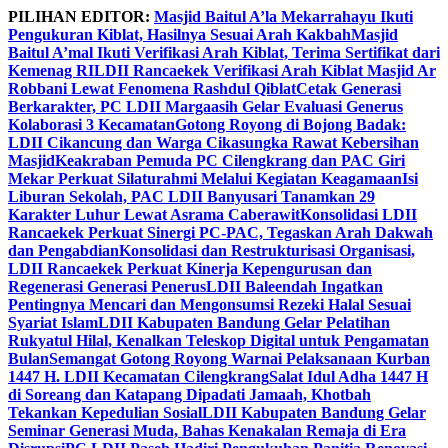
Skip
PILIHAN EDITOR:
Masjid Baitul A’la Mekarrahayu Ikuti
to
Pengukuran Kiblat, Hasilnya Sesuai Arah Kakbah
Masjid
content
Baitul A’mal Ikuti Verifikasi Arah Kiblat, Terima Sertifikat dari
Kemenag RI
LDII Rancaekek Verifikasi Arah Kiblat Masjid Ar
Robbani Lewat Fenomena Rashdul Qiblat
Cetak Generasi
Berkarakter, PC LDII Margaasih Gelar Evaluasi Generus
Kolaborasi 3 Kecamatan
Gotong Royong di Bojong Badak:
LDII Cikancung dan Warga Cikasungka Rawat Kebersihan
Masjid
Keakraban Pemuda PC Cilengkrang dan PAC Giri
Mekar Perkuat Silaturahmi Melalui Kegiatan Keagamaan
Isi
Liburan Sekolah, PAC LDII Banyusari Tanamkan 29
Karakter Luhur Lewat Asrama Caberawit
Konsolidasi LDII
Rancaekek Perkuat Sinergi PC-PAC, Tegaskan Arah Dakwah
dan Pengabdian
Konsolidasi dan Restrukturisasi Organisasi,
LDII Rancaekek Perkuat Kinerja Kepengurusan dan
Regenerasi Generasi Penerus
LDII Baleendah Ingatkan
Pentingnya Mencari dan Mengonsumsi Rezeki Halal Sesuai
Syariat Islam
LDII Kabupaten Bandung Gelar Pelatihan
Rukyatul Hilal, Kenalkan Teleskop Digital untuk Pengamatan
Bulan
Semangat Gotong Royong Warnai Pelaksanaan Kurban
1447 H. LDII Kecamatan Cilengkrang
Salat Idul Adha 1447 H
di Soreang dan Katapang Dipadati Jamaah, Khotbah
Tekankan Kepedulian Sosial
LDII Kabupaten Bandung Gelar
Seminar Generasi Muda, Bahas Kenakalan Remaja di Era