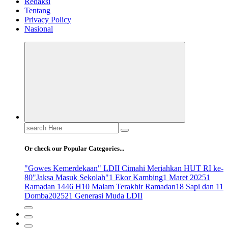
Redaksi
Tentang
Privacy Policy
Nasional
Search
for:
Or check our Popular Categories...
"Gowes Kemerdekaan" LDII Cimahi Meriahkan HUT RI ke-
80
"Jaksa Masuk Sekolah"
1 Ekor Kambing
1 Maret 2025
1
Ramadan 1446 H
10 Malam Terakhir Ramadan
18 Sapi dan 11
Domba
2025
21 Generasi Muda LDII