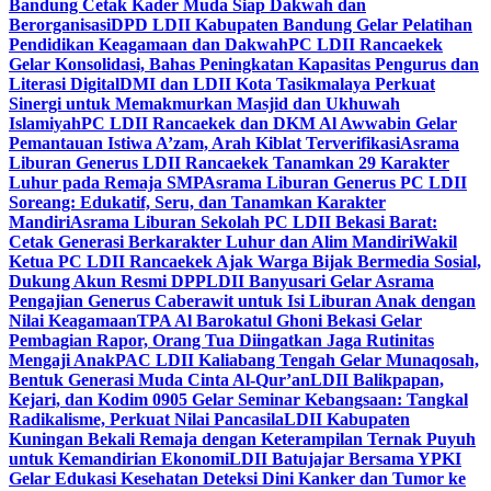
Bandung Cetak Kader Muda Siap Dakwah dan
Berorganisasi
DPD LDII Kabupaten Bandung Gelar Pelatihan
Pendidikan Keagamaan dan Dakwah
PC LDII Rancaekek
Gelar Konsolidasi, Bahas Peningkatan Kapasitas Pengurus dan
Literasi Digital
DMI dan LDII Kota Tasikmalaya Perkuat
Sinergi untuk Memakmurkan Masjid dan Ukhuwah
Islamiyah
PC LDII Rancaekek dan DKM Al Awwabin Gelar
Pemantauan Istiwa A’zam, Arah Kiblat Terverifikasi
Asrama
Liburan Generus LDII Rancaekek Tanamkan 29 Karakter
Luhur pada Remaja SMP
Asrama Liburan Generus PC LDII
Soreang: Edukatif, Seru, dan Tanamkan Karakter
Mandiri
Asrama Liburan Sekolah PC LDII Bekasi Barat:
Cetak Generasi Berkarakter Luhur dan Alim Mandiri
Wakil
Ketua PC LDII Rancaekek Ajak Warga Bijak Bermedia Sosial,
Dukung Akun Resmi DPP
LDII Banyusari Gelar Asrama
Pengajian Generus Caberawit untuk Isi Liburan Anak dengan
Nilai Keagamaan
TPA Al Barokatul Ghoni Bekasi Gelar
Pembagian Rapor, Orang Tua Diingatkan Jaga Rutinitas
Mengaji Anak
PAC LDII Kaliabang Tengah Gelar Munaqosah,
Bentuk Generasi Muda Cinta Al-Qur’an
LDII Balikpapan,
Kejari, dan Kodim 0905 Gelar Seminar Kebangsaan: Tangkal
Radikalisme, Perkuat Nilai Pancasila
LDII Kabupaten
Kuningan Bekali Remaja dengan Keterampilan Ternak Puyuh
untuk Kemandirian Ekonomi
LDII Batujajar Bersama YPKI
Gelar Edukasi Kesehatan Deteksi Dini Kanker dan Tumor ke