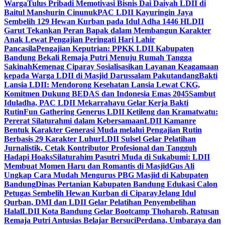
Warga
Tulus Pribadi Memotivasi Bisnis Dai Daiyah LDII di
Baitul Manshurin Cinunuk
PAC LDII Kayuringin Jaya
Sembelih 129 Hewan Kurban pada Idul Adha 1446 H
LDII
Garut Tekankan Peran Bapak dalam Membangun Karakter
Anak Lewat Pengajian Peringati Hari Lahir
Pancasila
Pengajian Keputrian: PPKK LDII Kabupaten
Bandung Bekali Remaja Putri Menuju Rumah Tangga
Sakinah
Kemenag Ciparay Sosialisasikan Layanan Keagamaan
kepada Warga LDII di Masjid Darussalam Pakutandang
Bakti
Lansia LDII: Mendorong Kesehatan Lansia Lewat CKG,
Komitmen Dukung BEDAS dan Indonesia Emas 2045
Sambut
Iduladha, PAC LDII Mekarrahayu Gelar Kerja Bakti
Rutin
Fun Gathering Generus LDII Ketileng dan Kramatwatu:
Pererat Silaturahmi dalam Kebersamaan
LDII Kamanre
Bentuk Karakter Generasi Muda melalui Pengajian Rutin
Berbasis 29 Karakter Luhur
LDII Sulsel Gelar Pelatihan
Jurnalistik, Cetak Kontributor Profesional dan Tangguh
Hadapi Hoaks
Silaturahim Pasutri Muda di Sukabumi: LDII
Membuat Momen Haru dan Romantis di Masjid
Gus Ali
Ungkap Cara Mudah Mengurus PBG Masjid di Kabupaten
Bandung
Dinas Pertanian Kabupaten Bandung Edukasi Calon
Petugas Sembelih Hewan Kurban di Ciparay
Jelang Idul
Qurban, DMI dan LDII Gelar Pelatihan Penyembelihan
Halal
LDII Kota Bandung Gelar Bootcamp Thoharoh, Ratusan
Remaja Putri Antusias Belajar Bersuci
Perdana, Umbaraya dan