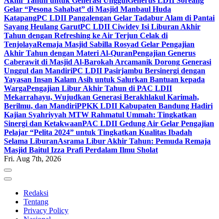
Akhir Tahun untuk Generasi Unggul
Generus LDII Soreang
Gelar “Pesona Sahabat” di Masjid Manbaul Huda
Katapang
PC LDII Pangalengan Gelar Tadabur Alam di Pantai
Sayang Heulang Garut
PC LDII Ciwidey Isi Liburan Akhir
Tahun dengan Refreshing ke Air Terjun Celak di
Tenjolaya
Remaja Masjid Sabilla Rosyad Gelar Pengajian
Akhir Tahun dengan Materi Al-Quran
Pengajian Generus
Caberawit di Masjid Al-Barokah Arcamanik Dorong Generasi
Unggul dan Mandiri
PC LDII Pasirjambu Bersinergi dengan
Yayasan Insan Kalam Asih untuk Salurkan Bantuan kepada
Warga
Pengajian Libur Akhir Tahun di PAC LDII
Mekarrahayu, Wujudkan Generasi Berakhlakul Karimah,
Berilmu, dan Mandiri
PPKK LDII Kabupaten Bandung Hadiri
Kajian Syahriyyah MTW Rahmatul Ummah: Tingkatkan
Sinergi dan Ketakwaan
PAC LDII Gedung Air Gelar Pengajian
Pelajar “Pelita 2024” untuk Tingkatkan Kualitas Ibadah
Selama Liburan
Asrama Libur Akhir Tahun: Pemuda Remaja
Masjid Baitul Izza Prafi Perdalam Ilmu Sholat
Fri. Aug 7th, 2026
Redaksi
Tentang
Privacy Policy