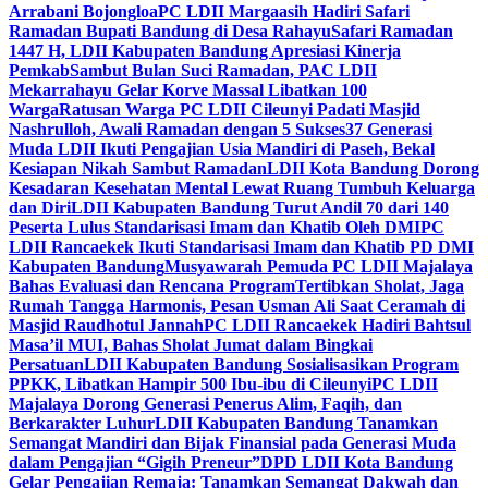
Arrabani Bojongloa
PC LDII Margaasih Hadiri Safari
Ramadan Bupati Bandung di Desa Rahayu
Safari Ramadan
1447 H, LDII Kabupaten Bandung Apresiasi Kinerja
Pemkab
Sambut Bulan Suci Ramadan, PAC LDII
Mekarrahayu Gelar Korve Massal Libatkan 100
Warga
Ratusan Warga PC LDII Cileunyi Padati Masjid
Nashrulloh, Awali Ramadan dengan 5 Sukses
37 Generasi
Muda LDII Ikuti Pengajian Usia Mandiri di Paseh, Bekal
Kesiapan Nikah Sambut Ramadan
LDII Kota Bandung Dorong
Kesadaran Kesehatan Mental Lewat Ruang Tumbuh Keluarga
dan Diri
LDII Kabupaten Bandung Turut Andil 70 dari 140
Peserta Lulus Standarisasi Imam dan Khatib Oleh DMI
PC
LDII Rancaekek Ikuti Standarisasi Imam dan Khatib PD DMI
Kabupaten Bandung
Musyawarah Pemuda PC LDII Majalaya
Bahas Evaluasi dan Rencana Program
Tertibkan Sholat, Jaga
Rumah Tangga Harmonis, Pesan Usman Ali Saat Ceramah di
Masjid Raudhotul Jannah
PC LDII Rancaekek Hadiri Bahtsul
Masa’il MUI, Bahas Sholat Jumat dalam Bingkai
Persatuan
LDII Kabupaten Bandung Sosialisasikan Program
PPKK, Libatkan Hampir 500 Ibu-ibu di Cileunyi
PC LDII
Majalaya Dorong Generasi Penerus Alim, Faqih, dan
Berkarakter Luhur
LDII Kabupaten Bandung Tanamkan
Semangat Mandiri dan Bijak Finansial pada Generasi Muda
dalam Pengajian “Gigih Preneur”
DPD LDII Kota Bandung
Gelar Pengajian Remaja: Tanamkan Semangat Dakwah dan