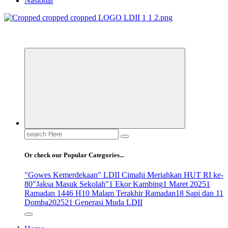
Nasional
ldiikabbandung.or.id
Search
for:
Or check our Popular Categories...
"Gowes Kemerdekaan" LDII Cimahi Meriahkan HUT RI ke-
80
"Jaksa Masuk Sekolah"
1 Ekor Kambing
1 Maret 2025
1
Ramadan 1446 H
10 Malam Terakhir Ramadan
18 Sapi dan 11
Domba
2025
21 Generasi Muda LDII