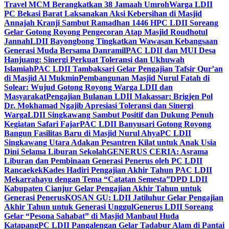
Travel MCM Berangkatkan 38 Jamaah Umroh
Warga LDII
PC Bekasi Barat Laksanakan Aksi Kebersihan di Masjid
Annajah Kranji Sambut Ramadhan 1446 H
PC LDII Soreang
Gelar Gotong Royong Pengecoran Atap Masjid Roudhotul
Jannah
LDII Bayongbong Tingkatkan Wawasan Kebangsaan
Generasi Muda Bersama Danramil
PAC LDII dan MUI Desa
Hanjuang: Sinergi Perkuat Toleransi dan Ukhuwah
Islamiah
PAC LDII Tambaksari Gelar Pengajian Tafsir Qur’an
di Masjid Al Mukmin
Pembangunan Masjid Nurul Fatah di
Solear: Wujud Gotong Royong Warga LDII dan
Masyarakat
Pengajian Bulanan LDII Makassar: Brigjen Pol
Dr. Mokhamad Ngajib Apresiasi Toleransi dan Sinergi
Warga
LDII Singkawang Sambut Positif dan Dukung Penuh
Kegiatan Safari Fajar
PAC LDII Banyusari Gotong Royong
Bangun Fasilitas Baru di Masjid Nurul Ahya
PC LDII
Singkawang Utara Adakan Pesantren Kilat untuk Anak Usia
Dini Selama Liburan Sekolah
GENERUS CERIA: Asrama
Liburan dan Pembinaan Generasi Penerus oleh PC LDII
Rancaekek
Kades Hadiri Pengajian Akhir Tahun PAC LDII
Mekarrahayu dengan Tema “Catatan Semesta”
DPD LDII
Kabupaten Cianjur Gelar Pengajian Akhir Tahun untuk
Generasi Penerus
KOSAN GU: LDII Jatiluhur Gelar Pengajian
Akhir Tahun untuk Generasi Unggul
Generus LDII Soreang
Gelar “Pesona Sahabat” di Masjid Manbaul Huda
Katapang
PC LDII Pangalengan Gelar Tadabur Alam di Pantai