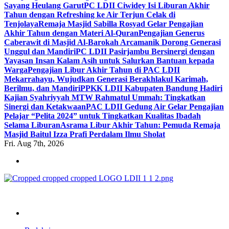
Sayang Heulang Garut
PC LDII Ciwidey Isi Liburan Akhir
Tahun dengan Refreshing ke Air Terjun Celak di
Tenjolaya
Remaja Masjid Sabilla Rosyad Gelar Pengajian
Akhir Tahun dengan Materi Al-Quran
Pengajian Generus
Caberawit di Masjid Al-Barokah Arcamanik Dorong Generasi
Unggul dan Mandiri
PC LDII Pasirjambu Bersinergi dengan
Yayasan Insan Kalam Asih untuk Salurkan Bantuan kepada
Warga
Pengajian Libur Akhir Tahun di PAC LDII
Mekarrahayu, Wujudkan Generasi Berakhlakul Karimah,
Berilmu, dan Mandiri
PPKK LDII Kabupaten Bandung Hadiri
Kajian Syahriyyah MTW Rahmatul Ummah: Tingkatkan
Sinergi dan Ketakwaan
PAC LDII Gedung Air Gelar Pengajian
Pelajar “Pelita 2024” untuk Tingkatkan Kualitas Ibadah
Selama Liburan
Asrama Libur Akhir Tahun: Pemuda Remaja
Masjid Baitul Izza Prafi Perdalam Ilmu Sholat
Fri. Aug 7th, 2026
ldiikabbandung.or.id