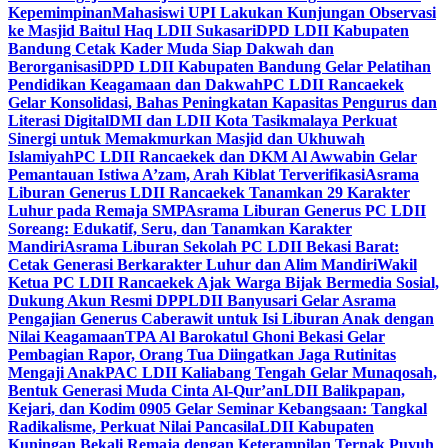
Kepemimpinan
Mahasiswi UPI Lakukan Kunjungan Observasi
ke Masjid Baitul Haq LDII Sukasari
DPD LDII Kabupaten
Bandung Cetak Kader Muda Siap Dakwah dan
Berorganisasi
DPD LDII Kabupaten Bandung Gelar Pelatihan
Pendidikan Keagamaan dan Dakwah
PC LDII Rancaekek
Gelar Konsolidasi, Bahas Peningkatan Kapasitas Pengurus dan
Literasi Digital
DMI dan LDII Kota Tasikmalaya Perkuat
Sinergi untuk Memakmurkan Masjid dan Ukhuwah
Islamiyah
PC LDII Rancaekek dan DKM Al Awwabin Gelar
Pemantauan Istiwa A’zam, Arah Kiblat Terverifikasi
Asrama
Liburan Generus LDII Rancaekek Tanamkan 29 Karakter
Luhur pada Remaja SMP
Asrama Liburan Generus PC LDII
Soreang: Edukatif, Seru, dan Tanamkan Karakter
Mandiri
Asrama Liburan Sekolah PC LDII Bekasi Barat:
Cetak Generasi Berkarakter Luhur dan Alim Mandiri
Wakil
Ketua PC LDII Rancaekek Ajak Warga Bijak Bermedia Sosial,
Dukung Akun Resmi DPP
LDII Banyusari Gelar Asrama
Pengajian Generus Caberawit untuk Isi Liburan Anak dengan
Nilai Keagamaan
TPA Al Barokatul Ghoni Bekasi Gelar
Pembagian Rapor, Orang Tua Diingatkan Jaga Rutinitas
Mengaji Anak
PAC LDII Kaliabang Tengah Gelar Munaqosah,
Bentuk Generasi Muda Cinta Al-Qur’an
LDII Balikpapan,
Kejari, dan Kodim 0905 Gelar Seminar Kebangsaan: Tangkal
Radikalisme, Perkuat Nilai Pancasila
LDII Kabupaten
Kuningan Bekali Remaja dengan Keterampilan Ternak Puyuh