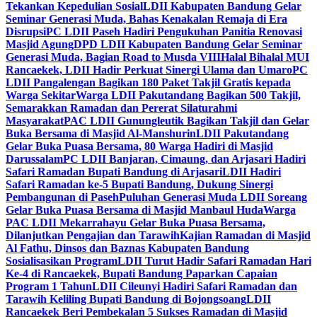
Tekankan Kepedulian Sosial
LDII Kabupaten Bandung Gelar
Seminar Generasi Muda, Bahas Kenakalan Remaja di Era
Disrupsi
PC LDII Paseh Hadiri Pengukuhan Panitia Renovasi
Masjid Agung
DPD LDII Kabupaten Bandung Gelar Seminar
Generasi Muda, Bagian Road to Musda VIII
Halal Bihalal MUI
Rancaekek, LDII Hadir Perkuat Sinergi Ulama dan Umaro
PC
LDII Pangalengan Bagikan 180 Paket Takjil Gratis kepada
Warga Sekitar
Warga LDII Pakutandang Bagikan 500 Takjil,
Semarakkan Ramadan dan Pererat Silaturahmi
Masyarakat
PAC LDII Gunungleutik Bagikan Takjil dan Gelar
Buka Bersama di Masjid Al-Manshurin
LDII Pakutandang
Gelar Buka Puasa Bersama, 80 Warga Hadiri di Masjid
Darussalam
PC LDII Banjaran, Cimaung, dan Arjasari Hadiri
Safari Ramadan Bupati Bandung di Arjasari
LDII Hadiri
Safari Ramadan ke-5 Bupati Bandung, Dukung Sinergi
Pembangunan di Paseh
Puluhan Generasi Muda LDII Soreang
Gelar Buka Puasa Bersama di Masjid Manbaul Huda
Warga
PAC LDII Mekarrahayu Gelar Buka Puasa Bersama,
Dilanjutkan Pengajian dan Tarawih
Kajian Ramadan di Masjid
Al Fathu, Dinsos dan Baznas Kabupaten Bandung
Sosialisasikan Program
LDII Turut Hadir Safari Ramadan Hari
Ke-4 di Rancaekek, Bupati Bandung Paparkan Capaian
Program 1 Tahun
LDII Cileunyi Hadiri Safari Ramadan dan
Tarawih Keliling Bupati Bandung di Bojongsoang
LDII
Rancaekek Beri Pembekalan 5 Sukses Ramadan di Masjid