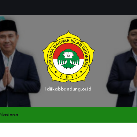
ldiikabbandung.or.id
Nasional