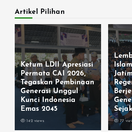
Artikel Pilihan
Lemb
Ketum LDII Apresiasi
Isla
Permata CAI 2026,
Jati
Tegaskan Pembinaan
Rege
Generasi Unggul
Berj
Kunci Indonesia
Gene
Emas 2045
Sejak
142 views
77 vie