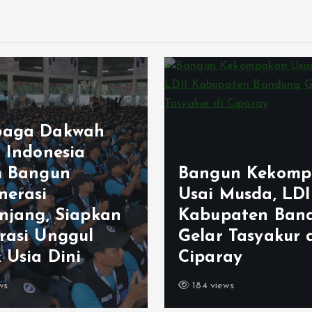
aga Dakwah
m Indonesia
m Bangun
Bangun Kekomp
nerasi
Usai Musda, LDI
enjang, Siapkan
Kabupaten Ban
rasi Unggul
Gelar Tasyakur 
 Usia Dini
Ciparay
ws
184 views