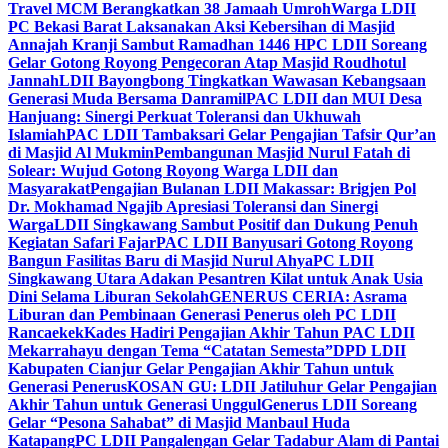
Travel MCM Berangkatkan 38 Jamaah Umroh
Warga LDII
PC Bekasi Barat Laksanakan Aksi Kebersihan di Masjid
Annajah Kranji Sambut Ramadhan 1446 H
PC LDII Soreang
Gelar Gotong Royong Pengecoran Atap Masjid Roudhotul
Jannah
LDII Bayongbong Tingkatkan Wawasan Kebangsaan
Generasi Muda Bersama Danramil
PAC LDII dan MUI Desa
Hanjuang: Sinergi Perkuat Toleransi dan Ukhuwah
Islamiah
PAC LDII Tambaksari Gelar Pengajian Tafsir Qur’an
di Masjid Al Mukmin
Pembangunan Masjid Nurul Fatah di
Solear: Wujud Gotong Royong Warga LDII dan
Masyarakat
Pengajian Bulanan LDII Makassar: Brigjen Pol
Dr. Mokhamad Ngajib Apresiasi Toleransi dan Sinergi
Warga
LDII Singkawang Sambut Positif dan Dukung Penuh
Kegiatan Safari Fajar
PAC LDII Banyusari Gotong Royong
Bangun Fasilitas Baru di Masjid Nurul Ahya
PC LDII
Singkawang Utara Adakan Pesantren Kilat untuk Anak Usia
Dini Selama Liburan Sekolah
GENERUS CERIA: Asrama
Liburan dan Pembinaan Generasi Penerus oleh PC LDII
Rancaekek
Kades Hadiri Pengajian Akhir Tahun PAC LDII
Mekarrahayu dengan Tema “Catatan Semesta”
DPD LDII
Kabupaten Cianjur Gelar Pengajian Akhir Tahun untuk
Generasi Penerus
KOSAN GU: LDII Jatiluhur Gelar Pengajian
Akhir Tahun untuk Generasi Unggul
Generus LDII Soreang
Gelar “Pesona Sahabat” di Masjid Manbaul Huda
Katapang
PC LDII Pangalengan Gelar Tadabur Alam di Pantai