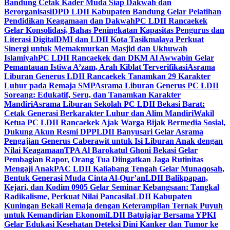
Bandung Cetak Kader Muda Siap Dakwah dan
Berorganisasi
DPD LDII Kabupaten Bandung Gelar Pelatihan
Pendidikan Keagamaan dan Dakwah
PC LDII Rancaekek
Gelar Konsolidasi, Bahas Peningkatan Kapasitas Pengurus dan
Literasi Digital
DMI dan LDII Kota Tasikmalaya Perkuat
Sinergi untuk Memakmurkan Masjid dan Ukhuwah
Islamiyah
PC LDII Rancaekek dan DKM Al Awwabin Gelar
Pemantauan Istiwa A’zam, Arah Kiblat Terverifikasi
Asrama
Liburan Generus LDII Rancaekek Tanamkan 29 Karakter
Luhur pada Remaja SMP
Asrama Liburan Generus PC LDII
Soreang: Edukatif, Seru, dan Tanamkan Karakter
Mandiri
Asrama Liburan Sekolah PC LDII Bekasi Barat:
Cetak Generasi Berkarakter Luhur dan Alim Mandiri
Wakil
Ketua PC LDII Rancaekek Ajak Warga Bijak Bermedia Sosial,
Dukung Akun Resmi DPP
LDII Banyusari Gelar Asrama
Pengajian Generus Caberawit untuk Isi Liburan Anak dengan
Nilai Keagamaan
TPA Al Barokatul Ghoni Bekasi Gelar
Pembagian Rapor, Orang Tua Diingatkan Jaga Rutinitas
Mengaji Anak
PAC LDII Kaliabang Tengah Gelar Munaqosah,
Bentuk Generasi Muda Cinta Al-Qur’an
LDII Balikpapan,
Kejari, dan Kodim 0905 Gelar Seminar Kebangsaan: Tangkal
Radikalisme, Perkuat Nilai Pancasila
LDII Kabupaten
Kuningan Bekali Remaja dengan Keterampilan Ternak Puyuh
untuk Kemandirian Ekonomi
LDII Batujajar Bersama YPKI
Gelar Edukasi Kesehatan Deteksi Dini Kanker dan Tumor ke