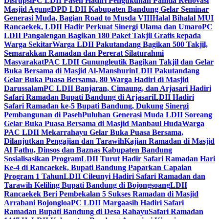
Disrupsi
PC LDII Paseh Hadiri Pengukuhan Panitia Renovasi
Masjid Agung
DPD LDII Kabupaten Bandung Gelar Seminar
Generasi Muda, Bagian Road to Musda VIII
Halal Bihalal MUI
Rancaekek, LDII Hadir Perkuat Sinergi Ulama dan Umaro
PC
LDII Pangalengan Bagikan 180 Paket Takjil Gratis kepada
Warga Sekitar
Warga LDII Pakutandang Bagikan 500 Takjil,
Semarakkan Ramadan dan Pererat Silaturahmi
Masyarakat
PAC LDII Gunungleutik Bagikan Takjil dan Gelar
Buka Bersama di Masjid Al-Manshurin
LDII Pakutandang
Gelar Buka Puasa Bersama, 80 Warga Hadiri di Masjid
Darussalam
PC LDII Banjaran, Cimaung, dan Arjasari Hadiri
Safari Ramadan Bupati Bandung di Arjasari
LDII Hadiri
Safari Ramadan ke-5 Bupati Bandung, Dukung Sinergi
Pembangunan di Paseh
Puluhan Generasi Muda LDII Soreang
Gelar Buka Puasa Bersama di Masjid Manbaul Huda
Warga
PAC LDII Mekarrahayu Gelar Buka Puasa Bersama,
Dilanjutkan Pengajian dan Tarawih
Kajian Ramadan di Masjid
Al Fathu, Dinsos dan Baznas Kabupaten Bandung
Sosialisasikan Program
LDII Turut Hadir Safari Ramadan Hari
Ke-4 di Rancaekek, Bupati Bandung Paparkan Capaian
Program 1 Tahun
LDII Cileunyi Hadiri Safari Ramadan dan
Tarawih Keliling Bupati Bandung di Bojongsoang
LDII
Rancaekek Beri Pembekalan 5 Sukses Ramadan di Masjid
Arrabani Bojongloa
PC LDII Margaasih Hadiri Safari
Ramadan Bupati Bandung di Desa Rahayu
Safari Ramadan