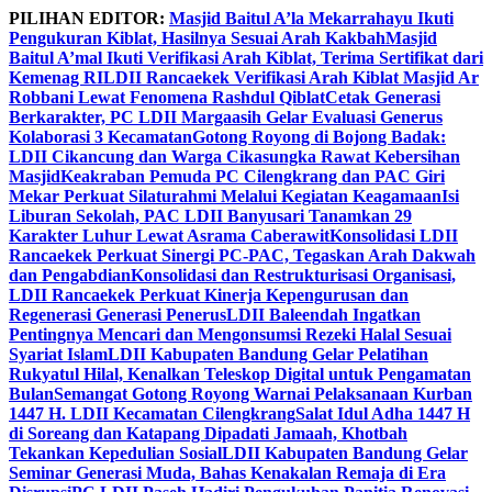
Skip
PILIHAN EDITOR:
Masjid Baitul A’la Mekarrahayu Ikuti
to
Pengukuran Kiblat, Hasilnya Sesuai Arah Kakbah
Masjid
content
Baitul A’mal Ikuti Verifikasi Arah Kiblat, Terima Sertifikat dari
Kemenag RI
LDII Rancaekek Verifikasi Arah Kiblat Masjid Ar
Robbani Lewat Fenomena Rashdul Qiblat
Cetak Generasi
Berkarakter, PC LDII Margaasih Gelar Evaluasi Generus
Kolaborasi 3 Kecamatan
Gotong Royong di Bojong Badak:
LDII Cikancung dan Warga Cikasungka Rawat Kebersihan
Masjid
Keakraban Pemuda PC Cilengkrang dan PAC Giri
Mekar Perkuat Silaturahmi Melalui Kegiatan Keagamaan
Isi
Liburan Sekolah, PAC LDII Banyusari Tanamkan 29
Karakter Luhur Lewat Asrama Caberawit
Konsolidasi LDII
Rancaekek Perkuat Sinergi PC-PAC, Tegaskan Arah Dakwah
dan Pengabdian
Konsolidasi dan Restrukturisasi Organisasi,
LDII Rancaekek Perkuat Kinerja Kepengurusan dan
Regenerasi Generasi Penerus
LDII Baleendah Ingatkan
Pentingnya Mencari dan Mengonsumsi Rezeki Halal Sesuai
Syariat Islam
LDII Kabupaten Bandung Gelar Pelatihan
Rukyatul Hilal, Kenalkan Teleskop Digital untuk Pengamatan
Bulan
Semangat Gotong Royong Warnai Pelaksanaan Kurban
1447 H. LDII Kecamatan Cilengkrang
Salat Idul Adha 1447 H
di Soreang dan Katapang Dipadati Jamaah, Khotbah
Tekankan Kepedulian Sosial
LDII Kabupaten Bandung Gelar
Seminar Generasi Muda, Bahas Kenakalan Remaja di Era