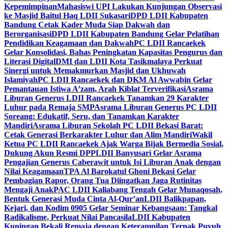
Kepemimpinan
Mahasiswi UPI Lakukan Kunjungan Observasi
ke Masjid Baitul Haq LDII Sukasari
DPD LDII Kabupaten
Bandung Cetak Kader Muda Siap Dakwah dan
Berorganisasi
DPD LDII Kabupaten Bandung Gelar Pelatihan
Pendidikan Keagamaan dan Dakwah
PC LDII Rancaekek
Gelar Konsolidasi, Bahas Peningkatan Kapasitas Pengurus dan
Literasi Digital
DMI dan LDII Kota Tasikmalaya Perkuat
Sinergi untuk Memakmurkan Masjid dan Ukhuwah
Islamiyah
PC LDII Rancaekek dan DKM Al Awwabin Gelar
Pemantauan Istiwa A’zam, Arah Kiblat Terverifikasi
Asrama
Liburan Generus LDII Rancaekek Tanamkan 29 Karakter
Luhur pada Remaja SMP
Asrama Liburan Generus PC LDII
Soreang: Edukatif, Seru, dan Tanamkan Karakter
Mandiri
Asrama Liburan Sekolah PC LDII Bekasi Barat:
Cetak Generasi Berkarakter Luhur dan Alim Mandiri
Wakil
Ketua PC LDII Rancaekek Ajak Warga Bijak Bermedia Sosial,
Dukung Akun Resmi DPP
LDII Banyusari Gelar Asrama
Pengajian Generus Caberawit untuk Isi Liburan Anak dengan
Nilai Keagamaan
TPA Al Barokatul Ghoni Bekasi Gelar
Pembagian Rapor, Orang Tua Diingatkan Jaga Rutinitas
Mengaji Anak
PAC LDII Kaliabang Tengah Gelar Munaqosah,
Bentuk Generasi Muda Cinta Al-Qur’an
LDII Balikpapan,
Kejari, dan Kodim 0905 Gelar Seminar Kebangsaan: Tangkal
Radikalisme, Perkuat Nilai Pancasila
LDII Kabupaten
Kuningan Bekali Remaja dengan Keterampilan Ternak Puyuh