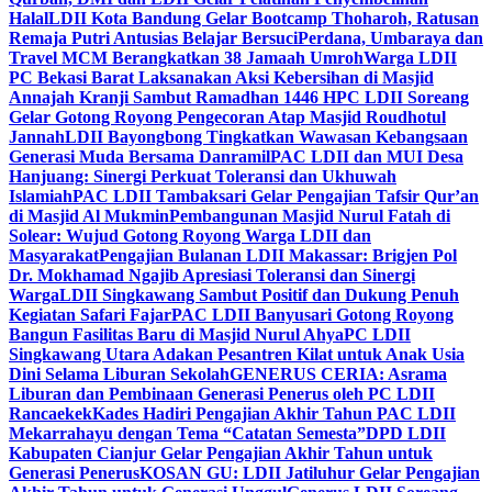
Halal
LDII Kota Bandung Gelar Bootcamp Thoharoh, Ratusan
Remaja Putri Antusias Belajar Bersuci
Perdana, Umbaraya dan
Travel MCM Berangkatkan 38 Jamaah Umroh
Warga LDII
PC Bekasi Barat Laksanakan Aksi Kebersihan di Masjid
Annajah Kranji Sambut Ramadhan 1446 H
PC LDII Soreang
Gelar Gotong Royong Pengecoran Atap Masjid Roudhotul
Jannah
LDII Bayongbong Tingkatkan Wawasan Kebangsaan
Generasi Muda Bersama Danramil
PAC LDII dan MUI Desa
Hanjuang: Sinergi Perkuat Toleransi dan Ukhuwah
Islamiah
PAC LDII Tambaksari Gelar Pengajian Tafsir Qur’an
di Masjid Al Mukmin
Pembangunan Masjid Nurul Fatah di
Solear: Wujud Gotong Royong Warga LDII dan
Masyarakat
Pengajian Bulanan LDII Makassar: Brigjen Pol
Dr. Mokhamad Ngajib Apresiasi Toleransi dan Sinergi
Warga
LDII Singkawang Sambut Positif dan Dukung Penuh
Kegiatan Safari Fajar
PAC LDII Banyusari Gotong Royong
Bangun Fasilitas Baru di Masjid Nurul Ahya
PC LDII
Singkawang Utara Adakan Pesantren Kilat untuk Anak Usia
Dini Selama Liburan Sekolah
GENERUS CERIA: Asrama
Liburan dan Pembinaan Generasi Penerus oleh PC LDII
Rancaekek
Kades Hadiri Pengajian Akhir Tahun PAC LDII
Mekarrahayu dengan Tema “Catatan Semesta”
DPD LDII
Kabupaten Cianjur Gelar Pengajian Akhir Tahun untuk
Generasi Penerus
KOSAN GU: LDII Jatiluhur Gelar Pengajian