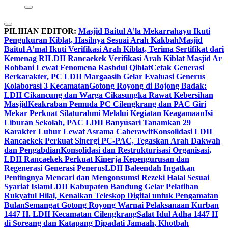
PILIHAN EDITOR:
Masjid Baitul A’la Mekarrahayu Ikuti
Pengukuran Kiblat, Hasilnya Sesuai Arah Kakbah
Masjid
Baitul A’mal Ikuti Verifikasi Arah Kiblat, Terima Sertifikat dari
Kemenag RI
LDII Rancaekek Verifikasi Arah Kiblat Masjid Ar
Robbani Lewat Fenomena Rashdul Qiblat
Cetak Generasi
Berkarakter, PC LDII Margaasih Gelar Evaluasi Generus
Kolaborasi 3 Kecamatan
Gotong Royong di Bojong Badak:
LDII Cikancung dan Warga Cikasungka Rawat Kebersihan
Masjid
Keakraban Pemuda PC Cilengkrang dan PAC Giri
Mekar Perkuat Silaturahmi Melalui Kegiatan Keagamaan
Isi
Liburan Sekolah, PAC LDII Banyusari Tanamkan 29
Karakter Luhur Lewat Asrama Caberawit
Konsolidasi LDII
Rancaekek Perkuat Sinergi PC-PAC, Tegaskan Arah Dakwah
dan Pengabdian
Konsolidasi dan Restrukturisasi Organisasi,
LDII Rancaekek Perkuat Kinerja Kepengurusan dan
Regenerasi Generasi Penerus
LDII Baleendah Ingatkan
Pentingnya Mencari dan Mengonsumsi Rezeki Halal Sesuai
Syariat Islam
LDII Kabupaten Bandung Gelar Pelatihan
Rukyatul Hilal, Kenalkan Teleskop Digital untuk Pengamatan
Bulan
Semangat Gotong Royong Warnai Pelaksanaan Kurban
1447 H. LDII Kecamatan Cilengkrang
Salat Idul Adha 1447 H
di Soreang dan Katapang Dipadati Jamaah, Khotbah