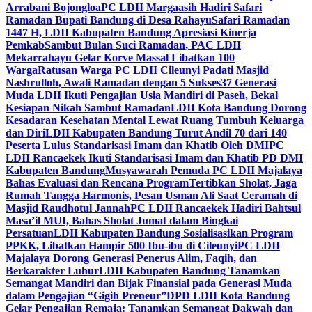
Arrabani Bojongloa
PC LDII Margaasih Hadiri Safari
Ramadan Bupati Bandung di Desa Rahayu
Safari Ramadan
1447 H, LDII Kabupaten Bandung Apresiasi Kinerja
Pemkab
Sambut Bulan Suci Ramadan, PAC LDII
Mekarrahayu Gelar Korve Massal Libatkan 100
Warga
Ratusan Warga PC LDII Cileunyi Padati Masjid
Nashrulloh, Awali Ramadan dengan 5 Sukses
37 Generasi
Muda LDII Ikuti Pengajian Usia Mandiri di Paseh, Bekal
Kesiapan Nikah Sambut Ramadan
LDII Kota Bandung Dorong
Kesadaran Kesehatan Mental Lewat Ruang Tumbuh Keluarga
dan Diri
LDII Kabupaten Bandung Turut Andil 70 dari 140
Peserta Lulus Standarisasi Imam dan Khatib Oleh DMI
PC
LDII Rancaekek Ikuti Standarisasi Imam dan Khatib PD DMI
Kabupaten Bandung
Musyawarah Pemuda PC LDII Majalaya
Bahas Evaluasi dan Rencana Program
Tertibkan Sholat, Jaga
Rumah Tangga Harmonis, Pesan Usman Ali Saat Ceramah di
Masjid Raudhotul Jannah
PC LDII Rancaekek Hadiri Bahtsul
Masa’il MUI, Bahas Sholat Jumat dalam Bingkai
Persatuan
LDII Kabupaten Bandung Sosialisasikan Program
PPKK, Libatkan Hampir 500 Ibu-ibu di Cileunyi
PC LDII
Majalaya Dorong Generasi Penerus Alim, Faqih, dan
Berkarakter Luhur
LDII Kabupaten Bandung Tanamkan
Semangat Mandiri dan Bijak Finansial pada Generasi Muda
dalam Pengajian “Gigih Preneur”
DPD LDII Kota Bandung
Gelar Pengajian Remaja: Tanamkan Semangat Dakwah dan