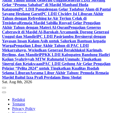
Akhir Tahun untuk Generasi Unggul
Generus LDII Soreang
Gelar “Pesona Sahabat” di Masjid Manbaul Huda
Katapang
PC LDII Pangalengan Gelar Tadabur Alam di Pantai
Sayang Heulang Garut
PC LDII Ciwidey Isi Liburan Akhir
Tahun dengan Refreshing ke Air Terjun Celak di
Tenjolaya
Remaja Masjid Sabilla Rosyad Gelar Pengajian
Akhir Tahun dengan Materi Al-Quran
Pengajian Generus
Caberawit di Masjid Al-Barokah Arcamanik Dorong Generasi
Unggul dan Mandiri
PC LDII Pasirjambu Bersinergi dengan
Yayasan Insan Kalam Asih untuk Salurkan Bantuan kepada
Warga
Pengajian Libur Akhir Tahun di PAC LDII
Mekarrahayu, Wujudkan Generasi Berakhlakul Karimah,
Berilmu, dan Mandiri
PPKK LDII Kabupaten Bandung Hadiri
Kajian Syahriyyah MTW Rahmatul Ummah: Tingkatkan
Sinergi dan Ketakwaan
PAC LDII Gedung Air Gelar Pengajian
Pelajar “Pelita 2024” untuk Tingkatkan Kualitas Ibadah
Selama Liburan
Asrama Libur Akhir Tahun: Pemuda Remaja
Masjid Baitul Izza Prafi Perdalam Ilmu Sholat
Sat. Aug 8th, 2026
Redaksi
Tentang
Privacy Policy