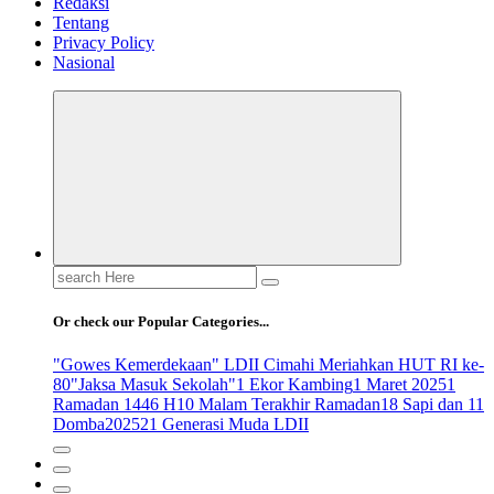
Redaksi
Tentang
Privacy Policy
Nasional
Search
for:
Or check our Popular Categories...
"Gowes Kemerdekaan" LDII Cimahi Meriahkan HUT RI ke-
80
"Jaksa Masuk Sekolah"
1 Ekor Kambing
1 Maret 2025
1
Ramadan 1446 H
10 Malam Terakhir Ramadan
18 Sapi dan 11
Domba
2025
21 Generasi Muda LDII