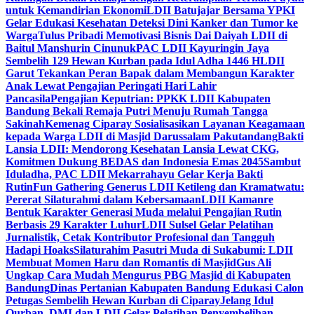
untuk Kemandirian Ekonomi
LDII Batujajar Bersama YPKI
Gelar Edukasi Kesehatan Deteksi Dini Kanker dan Tumor ke
Warga
Tulus Pribadi Memotivasi Bisnis Dai Daiyah LDII di
Baitul Manshurin Cinunuk
PAC LDII Kayuringin Jaya
Sembelih 129 Hewan Kurban pada Idul Adha 1446 H
LDII
Garut Tekankan Peran Bapak dalam Membangun Karakter
Anak Lewat Pengajian Peringati Hari Lahir
Pancasila
Pengajian Keputrian: PPKK LDII Kabupaten
Bandung Bekali Remaja Putri Menuju Rumah Tangga
Sakinah
Kemenag Ciparay Sosialisasikan Layanan Keagamaan
kepada Warga LDII di Masjid Darussalam Pakutandang
Bakti
Lansia LDII: Mendorong Kesehatan Lansia Lewat CKG,
Komitmen Dukung BEDAS dan Indonesia Emas 2045
Sambut
Iduladha, PAC LDII Mekarrahayu Gelar Kerja Bakti
Rutin
Fun Gathering Generus LDII Ketileng dan Kramatwatu:
Pererat Silaturahmi dalam Kebersamaan
LDII Kamanre
Bentuk Karakter Generasi Muda melalui Pengajian Rutin
Berbasis 29 Karakter Luhur
LDII Sulsel Gelar Pelatihan
Jurnalistik, Cetak Kontributor Profesional dan Tangguh
Hadapi Hoaks
Silaturahim Pasutri Muda di Sukabumi: LDII
Membuat Momen Haru dan Romantis di Masjid
Gus Ali
Ungkap Cara Mudah Mengurus PBG Masjid di Kabupaten
Bandung
Dinas Pertanian Kabupaten Bandung Edukasi Calon
Petugas Sembelih Hewan Kurban di Ciparay
Jelang Idul
Qurban, DMI dan LDII Gelar Pelatihan Penyembelihan