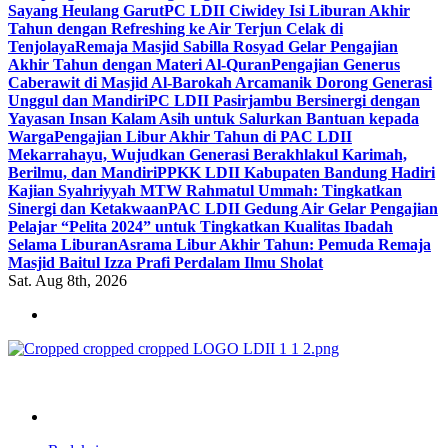
Sayang Heulang Garut
PC LDII Ciwidey Isi Liburan Akhir
Tahun dengan Refreshing ke Air Terjun Celak di
Tenjolaya
Remaja Masjid Sabilla Rosyad Gelar Pengajian
Akhir Tahun dengan Materi Al-Quran
Pengajian Generus
Caberawit di Masjid Al-Barokah Arcamanik Dorong Generasi
Unggul dan Mandiri
PC LDII Pasirjambu Bersinergi dengan
Yayasan Insan Kalam Asih untuk Salurkan Bantuan kepada
Warga
Pengajian Libur Akhir Tahun di PAC LDII
Mekarrahayu, Wujudkan Generasi Berakhlakul Karimah,
Berilmu, dan Mandiri
PPKK LDII Kabupaten Bandung Hadiri
Kajian Syahriyyah MTW Rahmatul Ummah: Tingkatkan
Sinergi dan Ketakwaan
PAC LDII Gedung Air Gelar Pengajian
Pelajar “Pelita 2024” untuk Tingkatkan Kualitas Ibadah
Selama Liburan
Asrama Libur Akhir Tahun: Pemuda Remaja
Masjid Baitul Izza Prafi Perdalam Ilmu Sholat
Sat. Aug 8th, 2026
ldiikabbandung.or.id