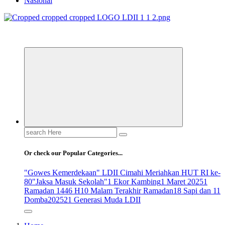
Nasional
ldiikabbandung.or.id
Search
for:
Or check our Popular Categories...
"Gowes Kemerdekaan" LDII Cimahi Meriahkan HUT RI ke-
80
"Jaksa Masuk Sekolah"
1 Ekor Kambing
1 Maret 2025
1
Ramadan 1446 H
10 Malam Terakhir Ramadan
18 Sapi dan 11
Domba
2025
21 Generasi Muda LDII