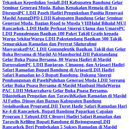
Tekankan Kepedulian Sosial
LDII Kabupaten Bandung Gelar
Seminar Generasi Muda, Bahas Kenakalan Remaja di Era
Disrupsi
PC LDII Paseh Hadiri Pengukuhan Panitia Renovasi
Masjid Agung
DPD LDII Kabupaten Bandung Gelar Seminar
Generasi Muda, Bagian Road to Musda VIII
Halal Bihalal MUI
Rancaekek, LDII Hadir Perkuat Sinergi Ulama dan Umaro
PC
LDII Pangalengan Bagikan 180 Paket Takjil Gratis kepada
Warga Sekitar
Warga LDII Pakutandang Bagikan 500 Takjil,
Semarakkan Ramadan dan Pererat Silaturahmi
Masyarakat
PAC LDII Gunungleutik Bagikan Takjil dan Gelar
Buka Bersama di Masjid Al-Manshurin
LDII Pakutandang
Gelar Buka Puasa Bersama, 80 Warga Hadiri di Masjid
Darussalam
PC LDII Banjaran, Cimaung, dan Arjasari Hadiri
Safari Ramadan Bupati Bandung di Arjasari
LDII Hadiri
Safari Ramadan ke-5 Bupati Bandung, Dukung Sinergi
Pembangunan di Paseh
Puluhan Generasi Muda LDII Soreang
Gelar Buka Puasa Bersama di Masjid Manbaul Huda
Warga
PAC LDII Mekarrahayu Gelar Buka Puasa Bersama,
Dilanjutkan Pengajian dan Tarawih
Kajian Ramadan di Masjid
Al Fathu, Dinsos dan Baznas Kabupaten Bandung
Sosialisasikan Program
LDII Turut Hadir Safari Ramadan Hari
Ke-4 di Rancaekek, Bupati Bandung Paparkan Capaian
Program 1 Tahun
LDII Cileunyi Hadiri Safari Ramadan dan
Tarawih Keliling Bupati Bandung di Bojongsoang
LDII
Rancaekek Beri Pembekalan 5 Sukses Ramadan di Masjid