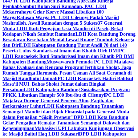
1447 H, LDII Kabupaten Bandung Apresiasi Kinerja
Pemkab
Sambut Bulan Suci Ramadan, PAC LDII
Mekarrahayu Gelar Korve Massal Libatkan 100
Warga
Ratusan Warga PC LDII Cileunyi Padati Masjid
Nashrulloh, Awali Ramadan dengan 5 Sukses
37 Generasi
Muda LDII Ikuti Pengajian Usia Mandiri di Paseh, Bekal
Kesiapan Nikah Sambut Ramadan
LDII Kota Bandung Dorong
Kesadaran Kesehatan Mental Lewat Ruang Tumbuh Keluarga
dan Diri
LDII Kabupaten Bandung Turut Andil 70 dari 140
Peserta Lulus Standarisasi Imam dan Khatib Oleh DMI
PC
LDII Rancaekek Ikuti Standarisasi Imam dan Khatib PD DMI
Kabupaten Bandung
Musyawarah Pemuda PC LDII Majalaya
Bahas Evaluasi dan Rencana Program
Tertibkan Sholat, Jaga
Rumah Tangga Harmonis, Pesan Usman Ali Saat Ceramah di
Masjid Raudhotul Jannah
PC LDII Rancaekek Hadiri Bahtsul
Masa’il MUI, Bahas Sholat Jumat dalam Bingkai
Persatuan
LDII Kabupaten Bandung Sosialisasikan Program
PPKK, Libatkan Hampir 500 Ibu-ibu di Cileunyi
PC LDII
Majalaya Dorong Generasi Penerus Alim, Faqih, dan
Berkarakter Luhur
LDII Kabupaten Bandung Tanamkan
Semangat Mandiri dan Bijak Finansial pada Generasi Muda
dalam Pengajian “Gigih Preneur”
DPD LDII Kota Bandung
Gelar Pengajian Remaja: Tanamkan Semangat Dakwah dan
Kepemimpinan
Mahasiswi UPI Lakukan Kunjungan Observasi
ke Masjid Baitul Haq LDII Sukasari
DPD LDII Kabupaten