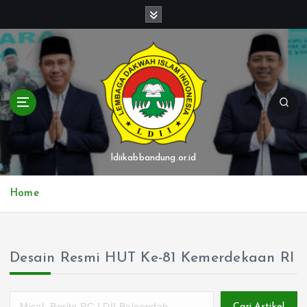
S
k
i
p
t
o
c
o
n
t
ldiikabbandung.or.id
e
n
Home
t
Desain Resmi HUT Ke-81 Kemerdekaan RI
Cari Artikel