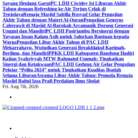
Sayang Heulang Garut
PC LDII Ciwidey Isi Liburan Akhir
Tahun dengan Refreshing ke Air Terjun Celak di
Tenjolaya
Remaja Masjid Sabilla Rosyad Gelar Pengajian
Akhir Tahun dengan Materi Al-Quran
Pengajian Generus
Caberawit di Masjid Al-Barokah Arcamanik Dorong Generasi
Unggul dan Mandiri
PC LDII Pasirjambu Bersinergi dengan
Yayasan Insan Kalam Asih untuk Salurkan Bantuan kepada
Warga
Pengajian Libur Akhir Tahun di PAC LDII
Mekarrahayu, Wujudkan Generasi Berakhlakul Karimah,
Berilmu, dan Mandiri
PPKK LDII Kabupaten Bandung Hadiri
Kajian Syahriyyah MTW Rahmatul Ummah: Tingkatkan
Sinergi dan Ketakwaan
PAC LDII Gedung Air Gelar Pengajian
Pelajar “Pelita 2024” untuk Tingkatkan Kualitas Ibadah
Selama Liburan
Asrama Libur Akhir Tahun: Pemuda Remaja
Masjid Baitul Izza Prafi Perdalam Ilmu Sholat
Fri. Aug 7th, 2026
ldiikabbandung.or.id