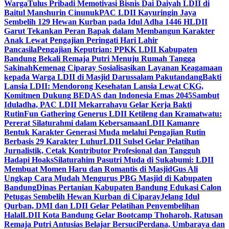
Warga
Tulus Pribadi Memotivasi Bisnis Dai Daiyah LDII di
Baitul Manshurin Cinunuk
PAC LDII Kayuringin Jaya
Sembelih 129 Hewan Kurban pada Idul Adha 1446 H
LDII
Garut Tekankan Peran Bapak dalam Membangun Karakter
Anak Lewat Pengajian Peringati Hari Lahir
Pancasila
Pengajian Keputrian: PPKK LDII Kabupaten
Bandung Bekali Remaja Putri Menuju Rumah Tangga
Sakinah
Kemenag Ciparay Sosialisasikan Layanan Keagamaan
kepada Warga LDII di Masjid Darussalam Pakutandang
Bakti
Lansia LDII: Mendorong Kesehatan Lansia Lewat CKG,
Komitmen Dukung BEDAS dan Indonesia Emas 2045
Sambut
Iduladha, PAC LDII Mekarrahayu Gelar Kerja Bakti
Rutin
Fun Gathering Generus LDII Ketileng dan Kramatwatu:
Pererat Silaturahmi dalam Kebersamaan
LDII Kamanre
Bentuk Karakter Generasi Muda melalui Pengajian Rutin
Berbasis 29 Karakter Luhur
LDII Sulsel Gelar Pelatihan
Jurnalistik, Cetak Kontributor Profesional dan Tangguh
Hadapi Hoaks
Silaturahim Pasutri Muda di Sukabumi: LDII
Membuat Momen Haru dan Romantis di Masjid
Gus Ali
Ungkap Cara Mudah Mengurus PBG Masjid di Kabupaten
Bandung
Dinas Pertanian Kabupaten Bandung Edukasi Calon
Petugas Sembelih Hewan Kurban di Ciparay
Jelang Idul
Qurban, DMI dan LDII Gelar Pelatihan Penyembelihan
Halal
LDII Kota Bandung Gelar Bootcamp Thoharoh, Ratusan
Remaja Putri Antusias Belajar Bersuci
Perdana, Umbaraya dan