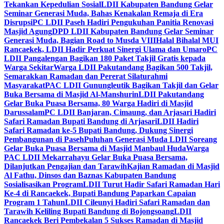
Tekankan Kepedulian Sosial
LDII Kabupaten Bandung Gelar
Seminar Generasi Muda, Bahas Kenakalan Remaja di Era
Disrupsi
PC LDII Paseh Hadiri Pengukuhan Panitia Renovasi
Masjid Agung
DPD LDII Kabupaten Bandung Gelar Seminar
Generasi Muda, Bagian Road to Musda VIII
Halal Bihalal MUI
Rancaekek, LDII Hadir Perkuat Sinergi Ulama dan Umaro
PC
LDII Pangalengan Bagikan 180 Paket Takjil Gratis kepada
Warga Sekitar
Warga LDII Pakutandang Bagikan 500 Takjil,
Semarakkan Ramadan dan Pererat Silaturahmi
Masyarakat
PAC LDII Gunungleutik Bagikan Takjil dan Gelar
Buka Bersama di Masjid Al-Manshurin
LDII Pakutandang
Gelar Buka Puasa Bersama, 80 Warga Hadiri di Masjid
Darussalam
PC LDII Banjaran, Cimaung, dan Arjasari Hadiri
Safari Ramadan Bupati Bandung di Arjasari
LDII Hadiri
Safari Ramadan ke-5 Bupati Bandung, Dukung Sinergi
Pembangunan di Paseh
Puluhan Generasi Muda LDII Soreang
Gelar Buka Puasa Bersama di Masjid Manbaul Huda
Warga
PAC LDII Mekarrahayu Gelar Buka Puasa Bersama,
Dilanjutkan Pengajian dan Tarawih
Kajian Ramadan di Masjid
Al Fathu, Dinsos dan Baznas Kabupaten Bandung
Sosialisasikan Program
LDII Turut Hadir Safari Ramadan Hari
Ke-4 di Rancaekek, Bupati Bandung Paparkan Capaian
Program 1 Tahun
LDII Cileunyi Hadiri Safari Ramadan dan
Tarawih Keliling Bupati Bandung di Bojongsoang
LDII
Rancaekek Beri Pembekalan 5 Sukses Ramadan di Masjid