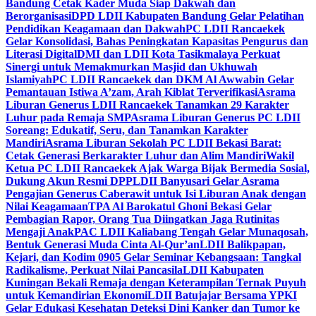
Bandung Cetak Kader Muda Siap Dakwah dan
Berorganisasi
DPD LDII Kabupaten Bandung Gelar Pelatihan
Pendidikan Keagamaan dan Dakwah
PC LDII Rancaekek
Gelar Konsolidasi, Bahas Peningkatan Kapasitas Pengurus dan
Literasi Digital
DMI dan LDII Kota Tasikmalaya Perkuat
Sinergi untuk Memakmurkan Masjid dan Ukhuwah
Islamiyah
PC LDII Rancaekek dan DKM Al Awwabin Gelar
Pemantauan Istiwa A’zam, Arah Kiblat Terverifikasi
Asrama
Liburan Generus LDII Rancaekek Tanamkan 29 Karakter
Luhur pada Remaja SMP
Asrama Liburan Generus PC LDII
Soreang: Edukatif, Seru, dan Tanamkan Karakter
Mandiri
Asrama Liburan Sekolah PC LDII Bekasi Barat:
Cetak Generasi Berkarakter Luhur dan Alim Mandiri
Wakil
Ketua PC LDII Rancaekek Ajak Warga Bijak Bermedia Sosial,
Dukung Akun Resmi DPP
LDII Banyusari Gelar Asrama
Pengajian Generus Caberawit untuk Isi Liburan Anak dengan
Nilai Keagamaan
TPA Al Barokatul Ghoni Bekasi Gelar
Pembagian Rapor, Orang Tua Diingatkan Jaga Rutinitas
Mengaji Anak
PAC LDII Kaliabang Tengah Gelar Munaqosah,
Bentuk Generasi Muda Cinta Al-Qur’an
LDII Balikpapan,
Kejari, dan Kodim 0905 Gelar Seminar Kebangsaan: Tangkal
Radikalisme, Perkuat Nilai Pancasila
LDII Kabupaten
Kuningan Bekali Remaja dengan Keterampilan Ternak Puyuh
untuk Kemandirian Ekonomi
LDII Batujajar Bersama YPKI
Gelar Edukasi Kesehatan Deteksi Dini Kanker dan Tumor ke