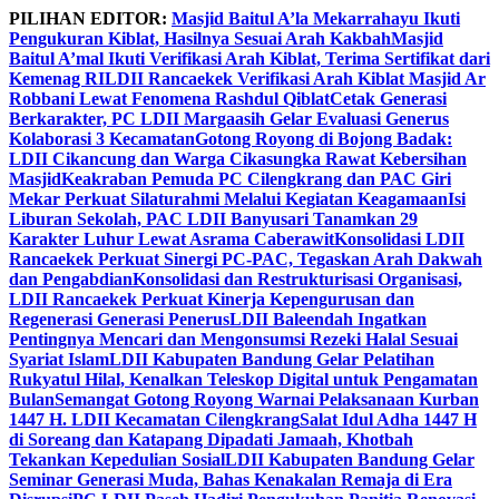
Skip
PILIHAN EDITOR:
Masjid Baitul A’la Mekarrahayu Ikuti
to
Pengukuran Kiblat, Hasilnya Sesuai Arah Kakbah
Masjid
content
Baitul A’mal Ikuti Verifikasi Arah Kiblat, Terima Sertifikat dari
Kemenag RI
LDII Rancaekek Verifikasi Arah Kiblat Masjid Ar
Robbani Lewat Fenomena Rashdul Qiblat
Cetak Generasi
Berkarakter, PC LDII Margaasih Gelar Evaluasi Generus
Kolaborasi 3 Kecamatan
Gotong Royong di Bojong Badak:
LDII Cikancung dan Warga Cikasungka Rawat Kebersihan
Masjid
Keakraban Pemuda PC Cilengkrang dan PAC Giri
Mekar Perkuat Silaturahmi Melalui Kegiatan Keagamaan
Isi
Liburan Sekolah, PAC LDII Banyusari Tanamkan 29
Karakter Luhur Lewat Asrama Caberawit
Konsolidasi LDII
Rancaekek Perkuat Sinergi PC-PAC, Tegaskan Arah Dakwah
dan Pengabdian
Konsolidasi dan Restrukturisasi Organisasi,
LDII Rancaekek Perkuat Kinerja Kepengurusan dan
Regenerasi Generasi Penerus
LDII Baleendah Ingatkan
Pentingnya Mencari dan Mengonsumsi Rezeki Halal Sesuai
Syariat Islam
LDII Kabupaten Bandung Gelar Pelatihan
Rukyatul Hilal, Kenalkan Teleskop Digital untuk Pengamatan
Bulan
Semangat Gotong Royong Warnai Pelaksanaan Kurban
1447 H. LDII Kecamatan Cilengkrang
Salat Idul Adha 1447 H
di Soreang dan Katapang Dipadati Jamaah, Khotbah
Tekankan Kepedulian Sosial
LDII Kabupaten Bandung Gelar
Seminar Generasi Muda, Bahas Kenakalan Remaja di Era