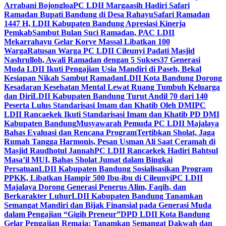
Arrabani Bojongloa
PC LDII Margaasih Hadiri Safari
Ramadan Bupati Bandung di Desa Rahayu
Safari Ramadan
1447 H, LDII Kabupaten Bandung Apresiasi Kinerja
Pemkab
Sambut Bulan Suci Ramadan, PAC LDII
Mekarrahayu Gelar Korve Massal Libatkan 100
Warga
Ratusan Warga PC LDII Cileunyi Padati Masjid
Nashrulloh, Awali Ramadan dengan 5 Sukses
37 Generasi
Muda LDII Ikuti Pengajian Usia Mandiri di Paseh, Bekal
Kesiapan Nikah Sambut Ramadan
LDII Kota Bandung Dorong
Kesadaran Kesehatan Mental Lewat Ruang Tumbuh Keluarga
dan Diri
LDII Kabupaten Bandung Turut Andil 70 dari 140
Peserta Lulus Standarisasi Imam dan Khatib Oleh DMI
PC
LDII Rancaekek Ikuti Standarisasi Imam dan Khatib PD DMI
Kabupaten Bandung
Musyawarah Pemuda PC LDII Majalaya
Bahas Evaluasi dan Rencana Program
Tertibkan Sholat, Jaga
Rumah Tangga Harmonis, Pesan Usman Ali Saat Ceramah di
Masjid Raudhotul Jannah
PC LDII Rancaekek Hadiri Bahtsul
Masa’il MUI, Bahas Sholat Jumat dalam Bingkai
Persatuan
LDII Kabupaten Bandung Sosialisasikan Program
PPKK, Libatkan Hampir 500 Ibu-ibu di Cileunyi
PC LDII
Majalaya Dorong Generasi Penerus Alim, Faqih, dan
Berkarakter Luhur
LDII Kabupaten Bandung Tanamkan
Semangat Mandiri dan Bijak Finansial pada Generasi Muda
dalam Pengajian “Gigih Preneur”
DPD LDII Kota Bandung
Gelar Pengajian Remaja: Tanamkan Semangat Dakwah dan