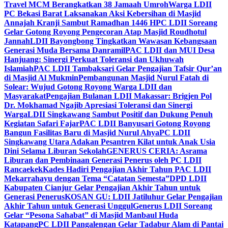
Travel MCM Berangkatkan 38 Jamaah Umroh
Warga LDII
PC Bekasi Barat Laksanakan Aksi Kebersihan di Masjid
Annajah Kranji Sambut Ramadhan 1446 H
PC LDII Soreang
Gelar Gotong Royong Pengecoran Atap Masjid Roudhotul
Jannah
LDII Bayongbong Tingkatkan Wawasan Kebangsaan
Generasi Muda Bersama Danramil
PAC LDII dan MUI Desa
Hanjuang: Sinergi Perkuat Toleransi dan Ukhuwah
Islamiah
PAC LDII Tambaksari Gelar Pengajian Tafsir Qur’an
di Masjid Al Mukmin
Pembangunan Masjid Nurul Fatah di
Solear: Wujud Gotong Royong Warga LDII dan
Masyarakat
Pengajian Bulanan LDII Makassar: Brigjen Pol
Dr. Mokhamad Ngajib Apresiasi Toleransi dan Sinergi
Warga
LDII Singkawang Sambut Positif dan Dukung Penuh
Kegiatan Safari Fajar
PAC LDII Banyusari Gotong Royong
Bangun Fasilitas Baru di Masjid Nurul Ahya
PC LDII
Singkawang Utara Adakan Pesantren Kilat untuk Anak Usia
Dini Selama Liburan Sekolah
GENERUS CERIA: Asrama
Liburan dan Pembinaan Generasi Penerus oleh PC LDII
Rancaekek
Kades Hadiri Pengajian Akhir Tahun PAC LDII
Mekarrahayu dengan Tema “Catatan Semesta”
DPD LDII
Kabupaten Cianjur Gelar Pengajian Akhir Tahun untuk
Generasi Penerus
KOSAN GU: LDII Jatiluhur Gelar Pengajian
Akhir Tahun untuk Generasi Unggul
Generus LDII Soreang
Gelar “Pesona Sahabat” di Masjid Manbaul Huda
Katapang
PC LDII Pangalengan Gelar Tadabur Alam di Pantai