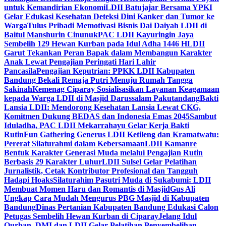
untuk Kemandirian Ekonomi
LDII Batujajar Bersama YPKI
Gelar Edukasi Kesehatan Deteksi Dini Kanker dan Tumor ke
Warga
Tulus Pribadi Memotivasi Bisnis Dai Daiyah LDII di
Baitul Manshurin Cinunuk
PAC LDII Kayuringin Jaya
Sembelih 129 Hewan Kurban pada Idul Adha 1446 H
LDII
Garut Tekankan Peran Bapak dalam Membangun Karakter
Anak Lewat Pengajian Peringati Hari Lahir
Pancasila
Pengajian Keputrian: PPKK LDII Kabupaten
Bandung Bekali Remaja Putri Menuju Rumah Tangga
Sakinah
Kemenag Ciparay Sosialisasikan Layanan Keagamaan
kepada Warga LDII di Masjid Darussalam Pakutandang
Bakti
Lansia LDII: Mendorong Kesehatan Lansia Lewat CKG,
Komitmen Dukung BEDAS dan Indonesia Emas 2045
Sambut
Iduladha, PAC LDII Mekarrahayu Gelar Kerja Bakti
Rutin
Fun Gathering Generus LDII Ketileng dan Kramatwatu:
Pererat Silaturahmi dalam Kebersamaan
LDII Kamanre
Bentuk Karakter Generasi Muda melalui Pengajian Rutin
Berbasis 29 Karakter Luhur
LDII Sulsel Gelar Pelatihan
Jurnalistik, Cetak Kontributor Profesional dan Tangguh
Hadapi Hoaks
Silaturahim Pasutri Muda di Sukabumi: LDII
Membuat Momen Haru dan Romantis di Masjid
Gus Ali
Ungkap Cara Mudah Mengurus PBG Masjid di Kabupaten
Bandung
Dinas Pertanian Kabupaten Bandung Edukasi Calon
Petugas Sembelih Hewan Kurban di Ciparay
Jelang Idul
Qurban, DMI dan LDII Gelar Pelatihan Penyembelihan