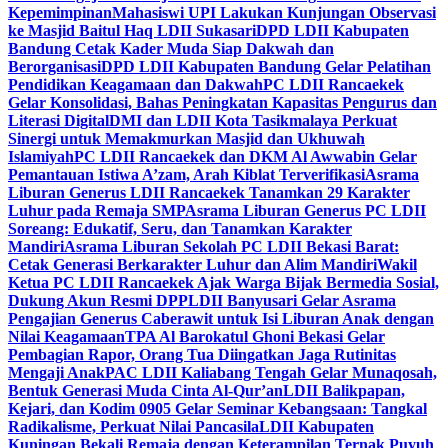
Kepemimpinan
Mahasiswi UPI Lakukan Kunjungan Observasi
ke Masjid Baitul Haq LDII Sukasari
DPD LDII Kabupaten
Bandung Cetak Kader Muda Siap Dakwah dan
Berorganisasi
DPD LDII Kabupaten Bandung Gelar Pelatihan
Pendidikan Keagamaan dan Dakwah
PC LDII Rancaekek
Gelar Konsolidasi, Bahas Peningkatan Kapasitas Pengurus dan
Literasi Digital
DMI dan LDII Kota Tasikmalaya Perkuat
Sinergi untuk Memakmurkan Masjid dan Ukhuwah
Islamiyah
PC LDII Rancaekek dan DKM Al Awwabin Gelar
Pemantauan Istiwa A’zam, Arah Kiblat Terverifikasi
Asrama
Liburan Generus LDII Rancaekek Tanamkan 29 Karakter
Luhur pada Remaja SMP
Asrama Liburan Generus PC LDII
Soreang: Edukatif, Seru, dan Tanamkan Karakter
Mandiri
Asrama Liburan Sekolah PC LDII Bekasi Barat:
Cetak Generasi Berkarakter Luhur dan Alim Mandiri
Wakil
Ketua PC LDII Rancaekek Ajak Warga Bijak Bermedia Sosial,
Dukung Akun Resmi DPP
LDII Banyusari Gelar Asrama
Pengajian Generus Caberawit untuk Isi Liburan Anak dengan
Nilai Keagamaan
TPA Al Barokatul Ghoni Bekasi Gelar
Pembagian Rapor, Orang Tua Diingatkan Jaga Rutinitas
Mengaji Anak
PAC LDII Kaliabang Tengah Gelar Munaqosah,
Bentuk Generasi Muda Cinta Al-Qur’an
LDII Balikpapan,
Kejari, dan Kodim 0905 Gelar Seminar Kebangsaan: Tangkal
Radikalisme, Perkuat Nilai Pancasila
LDII Kabupaten
Kuningan Bekali Remaja dengan Keterampilan Ternak Puyuh