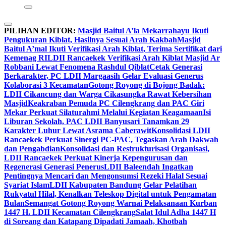
PILIHAN EDITOR:
Masjid Baitul A’la Mekarrahayu Ikuti
Pengukuran Kiblat, Hasilnya Sesuai Arah Kakbah
Masjid
Baitul A’mal Ikuti Verifikasi Arah Kiblat, Terima Sertifikat dari
Kemenag RI
LDII Rancaekek Verifikasi Arah Kiblat Masjid Ar
Robbani Lewat Fenomena Rashdul Qiblat
Cetak Generasi
Berkarakter, PC LDII Margaasih Gelar Evaluasi Generus
Kolaborasi 3 Kecamatan
Gotong Royong di Bojong Badak:
LDII Cikancung dan Warga Cikasungka Rawat Kebersihan
Masjid
Keakraban Pemuda PC Cilengkrang dan PAC Giri
Mekar Perkuat Silaturahmi Melalui Kegiatan Keagamaan
Isi
Liburan Sekolah, PAC LDII Banyusari Tanamkan 29
Karakter Luhur Lewat Asrama Caberawit
Konsolidasi LDII
Rancaekek Perkuat Sinergi PC-PAC, Tegaskan Arah Dakwah
dan Pengabdian
Konsolidasi dan Restrukturisasi Organisasi,
LDII Rancaekek Perkuat Kinerja Kepengurusan dan
Regenerasi Generasi Penerus
LDII Baleendah Ingatkan
Pentingnya Mencari dan Mengonsumsi Rezeki Halal Sesuai
Syariat Islam
LDII Kabupaten Bandung Gelar Pelatihan
Rukyatul Hilal, Kenalkan Teleskop Digital untuk Pengamatan
Bulan
Semangat Gotong Royong Warnai Pelaksanaan Kurban
1447 H. LDII Kecamatan Cilengkrang
Salat Idul Adha 1447 H
di Soreang dan Katapang Dipadati Jamaah, Khotbah