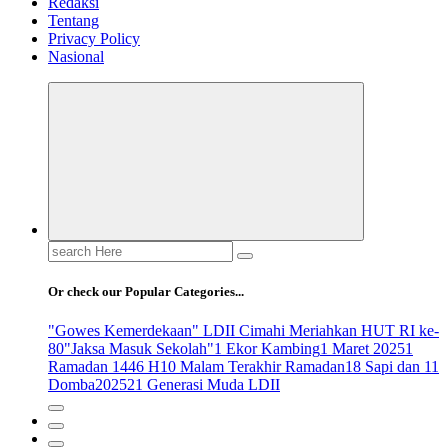
Redaksi
Tentang
Privacy Policy
Nasional
Search
for:
Or check our Popular Categories...
"Gowes Kemerdekaan" LDII Cimahi Meriahkan HUT RI ke-
80
"Jaksa Masuk Sekolah"
1 Ekor Kambing
1 Maret 2025
1
Ramadan 1446 H
10 Malam Terakhir Ramadan
18 Sapi dan 11
Domba
2025
21 Generasi Muda LDII