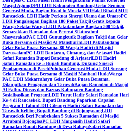
Disrupsi
PC LDII Paseh Hadiri Pengukuhan Panitia Renovasi
Masjid Agung
DPD LDII Kabupaten Bandung Gelar Seminar
Generasi Muda, Bagian Road to Musda VIII
Halal Bihalal MUI
Rancaekek, LDII Hadir Perkuat Sinergi Ulama dan Umaro
PC
LDII Pangalengan Bagikan 180 Paket Takjil Gratis kepada
Warga Sekitar
Warga LDII Pakutandang Bagikan 500 Takjil,
Semarakkan Ramadan dan Pererat Silaturahmi
Masyarakat
PAC LDII Gunungleutik Bagikan Takjil dan Gelar
Buka Bersama di Masjid Al-Manshurin
LDII Pakutandang
Gelar Buka Puasa Bersama, 80 Warga Hadiri di Masjid
Darussalam
PC LDII Banjaran, Cimaung, dan Arjasari Hadiri
Safari Ramadan Bupati Bandung di Arjasari
LDII Hadiri
Safari Ramadan ke-5 Bupati Bandung, Dukung Sinergi
Pembangunan di Paseh
Puluhan Generasi Muda LDII Soreang
Gelar Buka Puasa Bersama di Masjid Manbaul Huda
Warga
PAC LDII Mekarrahayu Gelar Buka Puasa Bersama,
Dilanjutkan Pengajian dan Tarawih
Kajian Ramadan di Masjid
Al Fathu, Dinsos dan Baznas Kabupaten Bandung
Sosialisasikan Program
LDII Turut Hadir Safari Ramadan Hari
Ke-4 di Rancaekek, Bupati Bandung Paparkan Capaian
Program 1 Tahun
LDII Cileunyi Hadiri Safari Ramadan dan
Tarawih Keliling Bupati Bandung di Bojongsoang
LDII
Rancaekek Beri Pembekalan 5 Sukses Ramadan di Masjid
Arrabani Bojongloa
PC LDII Margaasih Hadiri Safari
Ramadan Bupati Bandung di Desa Rahayu
Safari Ramadan