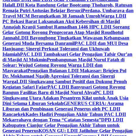
Halal
LDII Kota Bandung Gelar Bootcamp Thoharoh, Ratusan
Remaja Putri Antusias Belajar Bersuci
Perdana, Umbaraya dan
Travel MCM Berangkatkan 38 Jamaah Umroh
Warga LDII
PC Bekasi Barat Laksanakan Aksi Kebersihan di Masjid
Annajah Kranji Sambut Ramadhan 1446 H
PC LDII Soreang
Gelar Gotong Royong Pengecoran Atap Masjid Roudhotul
Jannah
LDII Bayongbong Tingkatkan Wawasan Kebangsaan
Generasi Muda Bersama Danramil
PAC LDII dan MUI Desa
Hanjuang: Sinergi Perkuat Toleransi dan Ukhuwah
Islamiah
PAC LDII Tambaksari Gelar Pengajian Tafsir Qur’an
di Masjid Al Mukmin
Pembangunan Masjid Nurul Fatah di
Solear: Wujud Gotong Royong Warga LDII dan
Masyarakat
Pengajian Bulanan LDII Makassar: Brigjen Pol
Dr. Mokhamad Ngajib Apresiasi Toleransi dan Sinergi
Warga
LDII Singkawang Sambut Positif dan Dukung Penuh
Kegiatan Safari Fajar
PAC LDII Banyusari Gotong Royong
Bangun Fasilitas Baru di Masjid Nurul Ahya
PC LDII
Singkawang Utara Adakan Pesantren Kilat untuk Anak Usia
Dini Selama Liburan Sekolah
GENERUS CERIA: Asrama
Liburan dan Pembinaan Generasi Penerus oleh PC LDII
Rancaekek
Kades Hadiri Pengajian Akhir Tahun PAC LDII
Mekarrahayu dengan Tema “Catatan Semesta”
DPD LDII
Kabupaten Cianjur Gelar Pengajian Akhir Tahun untuk
Generasi Penerus
KOSAN GU: LDII Jatiluhur Gelar Pengajian