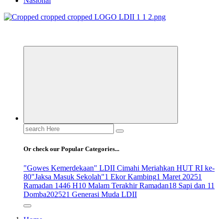
Nasional
ldiikabbandung.or.id
Search
for:
Or check our Popular Categories...
"Gowes Kemerdekaan" LDII Cimahi Meriahkan HUT RI ke-
80
"Jaksa Masuk Sekolah"
1 Ekor Kambing
1 Maret 2025
1
Ramadan 1446 H
10 Malam Terakhir Ramadan
18 Sapi dan 11
Domba
2025
21 Generasi Muda LDII