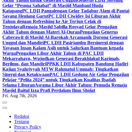
Akhir Tahun untuk Generasi Unggul
Generus LDII Soreang
Gelar “Pesona Sahabat” di Masjid Manbaul Huda
Katapang
PC LDII Pangalengan Gelar Tadabur Alam di Pantai
Sayang Heulang Garut
PC LDII Ciwidey Isi Liburan Akhir
Tahun dengan Refreshing ke Air Terjun Celak di
Tenjolaya
Remaja Masjid Sabilla Rosyad Gelar Pengajian
Akhir Tahun dengan Materi Al-Quran
Pengajian Generus
Caberawit di Masjid Al-Barokah Arcamanik Dorong Generasi
Unggul dan Mandiri
PC LDII Pasirjambu Bersinergi dengan
Yayasan Insan Kalam Asih untuk Salurkan Bantuan kepada
Warga
Pengajian Libur Akhir Tahun di PAC LDII
Mekarrahayu, Wujudkan Generasi Berakhlakul Karimah,
Berilmu, dan Mandiri
PPKK LDII Kabupaten Bandung Hadiri
Kajian Syahriyyah MTW Rahmatul Ummah: Tingkatkan
Sinergi dan Ketakwaan
PAC LDII Gedung Air Gelar Pengajian
Pelajar “Pelita 2024” untuk Tingkatkan Kualitas Ibadah
Selama Liburan
Asrama Libur Akhir Tahun: Pemuda Remaja
Masjid Baitul Izza Prafi Perdalam Ilmu Sholat
Fri. Aug 7th, 2026
Redaksi
Tentang
Privacy Policy