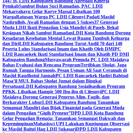
1447 H, LDII Kabupaten Bandung Apresiasi Kinerja
Pemkab
Sambut Bulan Suci Ramadan, PAC LDII
Mekarrahayu Gelar Korve Massal Libatkan 100
Warga
Ratusan Warga PC LDII Cileunyi Padati Masjid
Nashrulloh, Awali Ramadan dengan 5 Sukses
37 Generasi
Muda LDII Ikuti Pengajian Usia Mandiri di Paseh, Bekal
Kesiapan Nikah Sambut Ramadan
LDII Kota Bandung Dorong
Kesadaran Kesehatan Mental Lewat Ruang Tumbuh Keluarga
dan Diri
LDII Kabupaten Bandung Turut Andil 70 dari 140
Peserta Lulus Standarisasi Imam dan Khatib Oleh DMI
PC
LDII Rancaekek Ikuti Standarisasi Imam dan Khatib PD DMI
Kabupaten Bandung
Musyawarah Pemuda PC LDII Majalaya
Bahas Evaluasi dan Rencana Program
Tertibkan Sholat, Jaga
Rumah Tangga Harmonis, Pesan Usman Ali Saat Ceramah di
Masjid Raudhotul Jannah
PC LDII Rancaekek Hadiri Bahtsul
Masa’il MUI, Bahas Sholat Jumat dalam Bingkai
Persatuan
LDII Kabupaten Bandung Sosialisasikan Program
PPKK, Libatkan Hampir 500 Ibu-ibu di Cileunyi
PC LDII
Majalaya Dorong Generasi Penerus Alim, Faqih, dan
Berkarakter Luhur
LDII Kabupaten Bandung Tanamkan
Semangat Mandiri dan Bijak Finansial pada Generasi Muda
dalam Pengajian “Gigih Preneur”
DPD LDII Kota Bandung
Gelar Pengajian Remaja: Tanamkan Semangat Dakwah dan
Kepemimpinan
Mahasiswi UPI Lakukan Kunjungan Observasi
ke Masjid Baitul Haq LDII Sukasari
DPD LDII Kabupaten