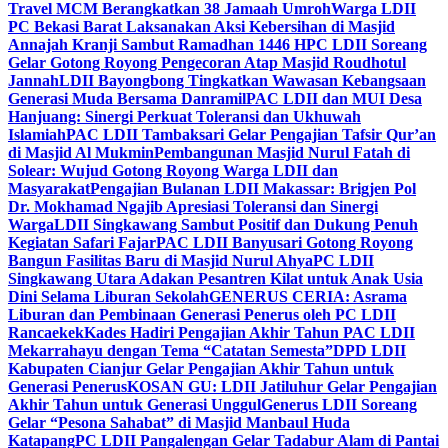
Travel MCM Berangkatkan 38 Jamaah Umroh
Warga LDII
PC Bekasi Barat Laksanakan Aksi Kebersihan di Masjid
Annajah Kranji Sambut Ramadhan 1446 H
PC LDII Soreang
Gelar Gotong Royong Pengecoran Atap Masjid Roudhotul
Jannah
LDII Bayongbong Tingkatkan Wawasan Kebangsaan
Generasi Muda Bersama Danramil
PAC LDII dan MUI Desa
Hanjuang: Sinergi Perkuat Toleransi dan Ukhuwah
Islamiah
PAC LDII Tambaksari Gelar Pengajian Tafsir Qur’an
di Masjid Al Mukmin
Pembangunan Masjid Nurul Fatah di
Solear: Wujud Gotong Royong Warga LDII dan
Masyarakat
Pengajian Bulanan LDII Makassar: Brigjen Pol
Dr. Mokhamad Ngajib Apresiasi Toleransi dan Sinergi
Warga
LDII Singkawang Sambut Positif dan Dukung Penuh
Kegiatan Safari Fajar
PAC LDII Banyusari Gotong Royong
Bangun Fasilitas Baru di Masjid Nurul Ahya
PC LDII
Singkawang Utara Adakan Pesantren Kilat untuk Anak Usia
Dini Selama Liburan Sekolah
GENERUS CERIA: Asrama
Liburan dan Pembinaan Generasi Penerus oleh PC LDII
Rancaekek
Kades Hadiri Pengajian Akhir Tahun PAC LDII
Mekarrahayu dengan Tema “Catatan Semesta”
DPD LDII
Kabupaten Cianjur Gelar Pengajian Akhir Tahun untuk
Generasi Penerus
KOSAN GU: LDII Jatiluhur Gelar Pengajian
Akhir Tahun untuk Generasi Unggul
Generus LDII Soreang
Gelar “Pesona Sahabat” di Masjid Manbaul Huda
Katapang
PC LDII Pangalengan Gelar Tadabur Alam di Pantai