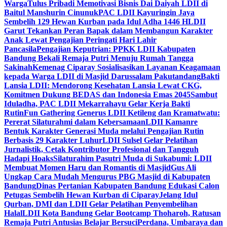
Warga
Tulus Pribadi Memotivasi Bisnis Dai Daiyah LDII di
Baitul Manshurin Cinunuk
PAC LDII Kayuringin Jaya
Sembelih 129 Hewan Kurban pada Idul Adha 1446 H
LDII
Garut Tekankan Peran Bapak dalam Membangun Karakter
Anak Lewat Pengajian Peringati Hari Lahir
Pancasila
Pengajian Keputrian: PPKK LDII Kabupaten
Bandung Bekali Remaja Putri Menuju Rumah Tangga
Sakinah
Kemenag Ciparay Sosialisasikan Layanan Keagamaan
kepada Warga LDII di Masjid Darussalam Pakutandang
Bakti
Lansia LDII: Mendorong Kesehatan Lansia Lewat CKG,
Komitmen Dukung BEDAS dan Indonesia Emas 2045
Sambut
Iduladha, PAC LDII Mekarrahayu Gelar Kerja Bakti
Rutin
Fun Gathering Generus LDII Ketileng dan Kramatwatu:
Pererat Silaturahmi dalam Kebersamaan
LDII Kamanre
Bentuk Karakter Generasi Muda melalui Pengajian Rutin
Berbasis 29 Karakter Luhur
LDII Sulsel Gelar Pelatihan
Jurnalistik, Cetak Kontributor Profesional dan Tangguh
Hadapi Hoaks
Silaturahim Pasutri Muda di Sukabumi: LDII
Membuat Momen Haru dan Romantis di Masjid
Gus Ali
Ungkap Cara Mudah Mengurus PBG Masjid di Kabupaten
Bandung
Dinas Pertanian Kabupaten Bandung Edukasi Calon
Petugas Sembelih Hewan Kurban di Ciparay
Jelang Idul
Qurban, DMI dan LDII Gelar Pelatihan Penyembelihan
Halal
LDII Kota Bandung Gelar Bootcamp Thoharoh, Ratusan
Remaja Putri Antusias Belajar Bersuci
Perdana, Umbaraya dan