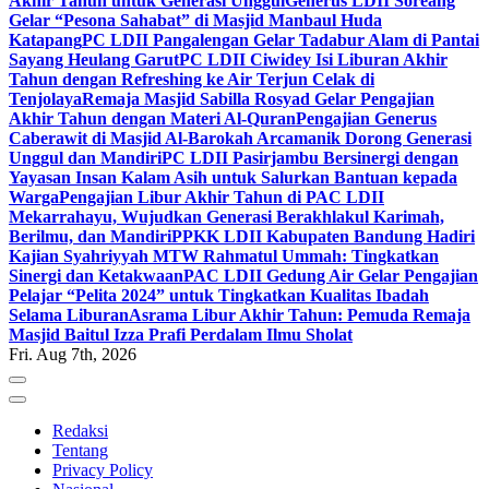
Akhir Tahun untuk Generasi Unggul
Generus LDII Soreang
Gelar “Pesona Sahabat” di Masjid Manbaul Huda
Katapang
PC LDII Pangalengan Gelar Tadabur Alam di Pantai
Sayang Heulang Garut
PC LDII Ciwidey Isi Liburan Akhir
Tahun dengan Refreshing ke Air Terjun Celak di
Tenjolaya
Remaja Masjid Sabilla Rosyad Gelar Pengajian
Akhir Tahun dengan Materi Al-Quran
Pengajian Generus
Caberawit di Masjid Al-Barokah Arcamanik Dorong Generasi
Unggul dan Mandiri
PC LDII Pasirjambu Bersinergi dengan
Yayasan Insan Kalam Asih untuk Salurkan Bantuan kepada
Warga
Pengajian Libur Akhir Tahun di PAC LDII
Mekarrahayu, Wujudkan Generasi Berakhlakul Karimah,
Berilmu, dan Mandiri
PPKK LDII Kabupaten Bandung Hadiri
Kajian Syahriyyah MTW Rahmatul Ummah: Tingkatkan
Sinergi dan Ketakwaan
PAC LDII Gedung Air Gelar Pengajian
Pelajar “Pelita 2024” untuk Tingkatkan Kualitas Ibadah
Selama Liburan
Asrama Libur Akhir Tahun: Pemuda Remaja
Masjid Baitul Izza Prafi Perdalam Ilmu Sholat
Fri. Aug 7th, 2026
Redaksi
Tentang
Privacy Policy