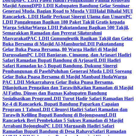
Disrupsi
PC LDII Paseh Hadiri Pengukuhan Panitia Renovasi
Masjid Agung
DPD LDII Kabupaten Bandung Gelar Seminar
Generasi Muda, Bagian Road to Musda VIII
Halal Bihalal MUI
Rancaekek, LDII Hadir Perkuat Sinergi Ulama dan Umaro
PC
LDII Pangalengan Bagikan 180 Paket Takjil Gratis kepada
Warga Sekitar
Warga LDII Pakutandang Bagikan 500 Takjil,
Semarakkan Ramadan dan Pererat Silaturahmi
Masyarakat
PAC LDII Gunungleutik Bagikan Takjil dan Gelar
Buka Bersama di Masjid Al-Manshurin
LDII Pakutandang
Gelar Buka Puasa Bersama, 80 Warga Hadiri di Masjid
Darussalam
PC LDII Banjaran, Cimaung, dan Arjasari Hadiri
Safari Ramadan Bupati Bandung di Arjasari
LDII Hadiri
Safari Ramadan ke-5 Bupati Bandung, Dukung Sinergi
Pembangunan di Paseh
Puluhan Generasi Muda LDII Soreang
Gelar Buka Puasa Bersama di Masjid Manbaul Huda
Warga
PAC LDII Mekarrahayu Gelar Buka Puasa Bersama,
Dilanjutkan Pengajian dan Tarawih
Kajian Ramadan di Masjid
Al Fathu, Dinsos dan Baznas Kabupaten Bandung
Sosialisasikan Program
LDII Turut Hadir Safari Ramadan Hari
Ke-4 di Rancaekek, Bupati Bandung Paparkan Capaian
Program 1 Tahun
LDII Cileunyi Hadiri Safari Ramadan dan
Tarawih Keliling Bupati Bandung di Bojongsoang
LDII
Rancaekek Beri Pembekalan 5 Sukses Ramadan di Masjid
Arrabani Bojongloa
PC LDII Margaasih Hadiri Safari
Ramadan Bupati Bandung di Desa Rahayu
Safari Ramadan