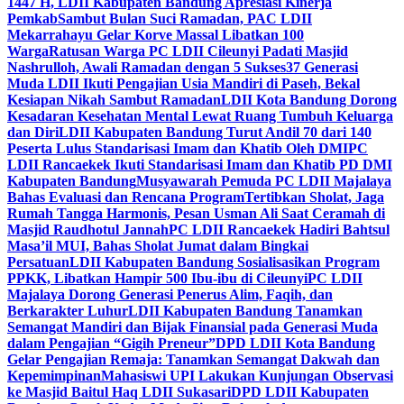
1447 H, LDII Kabupaten Bandung Apresiasi Kinerja
Pemkab
Sambut Bulan Suci Ramadan, PAC LDII
Mekarrahayu Gelar Korve Massal Libatkan 100
Warga
Ratusan Warga PC LDII Cileunyi Padati Masjid
Nashrulloh, Awali Ramadan dengan 5 Sukses
37 Generasi
Muda LDII Ikuti Pengajian Usia Mandiri di Paseh, Bekal
Kesiapan Nikah Sambut Ramadan
LDII Kota Bandung Dorong
Kesadaran Kesehatan Mental Lewat Ruang Tumbuh Keluarga
dan Diri
LDII Kabupaten Bandung Turut Andil 70 dari 140
Peserta Lulus Standarisasi Imam dan Khatib Oleh DMI
PC
LDII Rancaekek Ikuti Standarisasi Imam dan Khatib PD DMI
Kabupaten Bandung
Musyawarah Pemuda PC LDII Majalaya
Bahas Evaluasi dan Rencana Program
Tertibkan Sholat, Jaga
Rumah Tangga Harmonis, Pesan Usman Ali Saat Ceramah di
Masjid Raudhotul Jannah
PC LDII Rancaekek Hadiri Bahtsul
Masa’il MUI, Bahas Sholat Jumat dalam Bingkai
Persatuan
LDII Kabupaten Bandung Sosialisasikan Program
PPKK, Libatkan Hampir 500 Ibu-ibu di Cileunyi
PC LDII
Majalaya Dorong Generasi Penerus Alim, Faqih, dan
Berkarakter Luhur
LDII Kabupaten Bandung Tanamkan
Semangat Mandiri dan Bijak Finansial pada Generasi Muda
dalam Pengajian “Gigih Preneur”
DPD LDII Kota Bandung
Gelar Pengajian Remaja: Tanamkan Semangat Dakwah dan
Kepemimpinan
Mahasiswi UPI Lakukan Kunjungan Observasi
ke Masjid Baitul Haq LDII Sukasari
DPD LDII Kabupaten