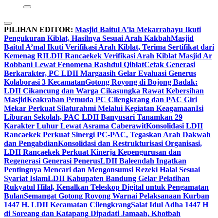
PILIHAN EDITOR:
Masjid Baitul A’la Mekarrahayu Ikuti
Pengukuran Kiblat, Hasilnya Sesuai Arah Kakbah
Masjid
Baitul A’mal Ikuti Verifikasi Arah Kiblat, Terima Sertifikat dari
Kemenag RI
LDII Rancaekek Verifikasi Arah Kiblat Masjid Ar
Robbani Lewat Fenomena Rashdul Qiblat
Cetak Generasi
Berkarakter, PC LDII Margaasih Gelar Evaluasi Generus
Kolaborasi 3 Kecamatan
Gotong Royong di Bojong Badak:
LDII Cikancung dan Warga Cikasungka Rawat Kebersihan
Masjid
Keakraban Pemuda PC Cilengkrang dan PAC Giri
Mekar Perkuat Silaturahmi Melalui Kegiatan Keagamaan
Isi
Liburan Sekolah, PAC LDII Banyusari Tanamkan 29
Karakter Luhur Lewat Asrama Caberawit
Konsolidasi LDII
Rancaekek Perkuat Sinergi PC-PAC, Tegaskan Arah Dakwah
dan Pengabdian
Konsolidasi dan Restrukturisasi Organisasi,
LDII Rancaekek Perkuat Kinerja Kepengurusan dan
Regenerasi Generasi Penerus
LDII Baleendah Ingatkan
Pentingnya Mencari dan Mengonsumsi Rezeki Halal Sesuai
Syariat Islam
LDII Kabupaten Bandung Gelar Pelatihan
Rukyatul Hilal, Kenalkan Teleskop Digital untuk Pengamatan
Bulan
Semangat Gotong Royong Warnai Pelaksanaan Kurban
1447 H. LDII Kecamatan Cilengkrang
Salat Idul Adha 1447 H
di Soreang dan Katapang Dipadati Jamaah, Khotbah