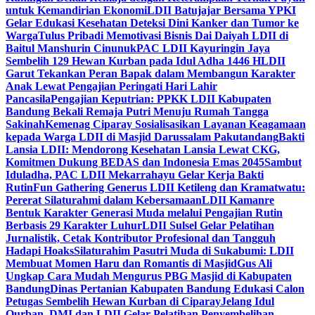
untuk Kemandirian Ekonomi
LDII Batujajar Bersama YPKI
Gelar Edukasi Kesehatan Deteksi Dini Kanker dan Tumor ke
Warga
Tulus Pribadi Memotivasi Bisnis Dai Daiyah LDII di
Baitul Manshurin Cinunuk
PAC LDII Kayuringin Jaya
Sembelih 129 Hewan Kurban pada Idul Adha 1446 H
LDII
Garut Tekankan Peran Bapak dalam Membangun Karakter
Anak Lewat Pengajian Peringati Hari Lahir
Pancasila
Pengajian Keputrian: PPKK LDII Kabupaten
Bandung Bekali Remaja Putri Menuju Rumah Tangga
Sakinah
Kemenag Ciparay Sosialisasikan Layanan Keagamaan
kepada Warga LDII di Masjid Darussalam Pakutandang
Bakti
Lansia LDII: Mendorong Kesehatan Lansia Lewat CKG,
Komitmen Dukung BEDAS dan Indonesia Emas 2045
Sambut
Iduladha, PAC LDII Mekarrahayu Gelar Kerja Bakti
Rutin
Fun Gathering Generus LDII Ketileng dan Kramatwatu:
Pererat Silaturahmi dalam Kebersamaan
LDII Kamanre
Bentuk Karakter Generasi Muda melalui Pengajian Rutin
Berbasis 29 Karakter Luhur
LDII Sulsel Gelar Pelatihan
Jurnalistik, Cetak Kontributor Profesional dan Tangguh
Hadapi Hoaks
Silaturahim Pasutri Muda di Sukabumi: LDII
Membuat Momen Haru dan Romantis di Masjid
Gus Ali
Ungkap Cara Mudah Mengurus PBG Masjid di Kabupaten
Bandung
Dinas Pertanian Kabupaten Bandung Edukasi Calon
Petugas Sembelih Hewan Kurban di Ciparay
Jelang Idul
Qurban, DMI dan LDII Gelar Pelatihan Penyembelihan