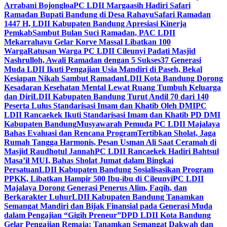
Arrabani Bojongloa
PC LDII Margaasih Hadiri Safari
Ramadan Bupati Bandung di Desa Rahayu
Safari Ramadan
1447 H, LDII Kabupaten Bandung Apresiasi Kinerja
Pemkab
Sambut Bulan Suci Ramadan, PAC LDII
Mekarrahayu Gelar Korve Massal Libatkan 100
Warga
Ratusan Warga PC LDII Cileunyi Padati Masjid
Nashrulloh, Awali Ramadan dengan 5 Sukses
37 Generasi
Muda LDII Ikuti Pengajian Usia Mandiri di Paseh, Bekal
Kesiapan Nikah Sambut Ramadan
LDII Kota Bandung Dorong
Kesadaran Kesehatan Mental Lewat Ruang Tumbuh Keluarga
dan Diri
LDII Kabupaten Bandung Turut Andil 70 dari 140
Peserta Lulus Standarisasi Imam dan Khatib Oleh DMI
PC
LDII Rancaekek Ikuti Standarisasi Imam dan Khatib PD DMI
Kabupaten Bandung
Musyawarah Pemuda PC LDII Majalaya
Bahas Evaluasi dan Rencana Program
Tertibkan Sholat, Jaga
Rumah Tangga Harmonis, Pesan Usman Ali Saat Ceramah di
Masjid Raudhotul Jannah
PC LDII Rancaekek Hadiri Bahtsul
Masa’il MUI, Bahas Sholat Jumat dalam Bingkai
Persatuan
LDII Kabupaten Bandung Sosialisasikan Program
PPKK, Libatkan Hampir 500 Ibu-ibu di Cileunyi
PC LDII
Majalaya Dorong Generasi Penerus Alim, Faqih, dan
Berkarakter Luhur
LDII Kabupaten Bandung Tanamkan
Semangat Mandiri dan Bijak Finansial pada Generasi Muda
dalam Pengajian “Gigih Preneur”
DPD LDII Kota Bandung
Gelar Pengajian Remaja: Tanamkan Semangat Dakwah dan