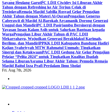
Sayang Heulang Garut
PC LDII Ciwidey Isi Liburan Akhir
Tahun dengan Refreshing ke Air Terjun Celak di
Tenjolaya
Remaja Masjid Sabilla Rosyad Gelar Pengajian
Akhir Tahun dengan Materi Al-Quran
Pengajian Generus
Caberawit di Masjid Al-Barokah Arcamanik Dorong Generasi
Unggul dan Mandiri
PC LDII Pasirjambu Bersinergi dengan
Yayasan Insan Kalam Asih untuk Salurkan Bantuan kepada
Warga
Pengajian Libur Akhir Tahun di PAC LDII
Mekarrahayu, Wujudkan Generasi Berakhlakul Karimah,
Berilmu, dan Mandiri
PPKK LDII Kabupaten Bandung Hadiri
Kajian Syahriyyah MTW Rahmatul Ummah: Tingkatkan
Sinergi dan Ketakwaan
PAC LDII Gedung Air Gelar Pengajian
Pelajar “Pelita 2024” untuk Tingkatkan Kualitas Ibadah
Selama Liburan
Asrama Libur Akhir Tahun: Pemuda Remaja
Masjid Baitul Izza Prafi Perdalam Ilmu Sholat
Fri. Aug 7th, 2026
ldiikabbandung.or.id