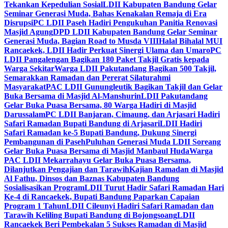
Tekankan Kepedulian Sosial
LDII Kabupaten Bandung Gelar
Seminar Generasi Muda, Bahas Kenakalan Remaja di Era
Disrupsi
PC LDII Paseh Hadiri Pengukuhan Panitia Renovasi
Masjid Agung
DPD LDII Kabupaten Bandung Gelar Seminar
Generasi Muda, Bagian Road to Musda VIII
Halal Bihalal MUI
Rancaekek, LDII Hadir Perkuat Sinergi Ulama dan Umaro
PC
LDII Pangalengan Bagikan 180 Paket Takjil Gratis kepada
Warga Sekitar
Warga LDII Pakutandang Bagikan 500 Takjil,
Semarakkan Ramadan dan Pererat Silaturahmi
Masyarakat
PAC LDII Gunungleutik Bagikan Takjil dan Gelar
Buka Bersama di Masjid Al-Manshurin
LDII Pakutandang
Gelar Buka Puasa Bersama, 80 Warga Hadiri di Masjid
Darussalam
PC LDII Banjaran, Cimaung, dan Arjasari Hadiri
Safari Ramadan Bupati Bandung di Arjasari
LDII Hadiri
Safari Ramadan ke-5 Bupati Bandung, Dukung Sinergi
Pembangunan di Paseh
Puluhan Generasi Muda LDII Soreang
Gelar Buka Puasa Bersama di Masjid Manbaul Huda
Warga
PAC LDII Mekarrahayu Gelar Buka Puasa Bersama,
Dilanjutkan Pengajian dan Tarawih
Kajian Ramadan di Masjid
Al Fathu, Dinsos dan Baznas Kabupaten Bandung
Sosialisasikan Program
LDII Turut Hadir Safari Ramadan Hari
Ke-4 di Rancaekek, Bupati Bandung Paparkan Capaian
Program 1 Tahun
LDII Cileunyi Hadiri Safari Ramadan dan
Tarawih Keliling Bupati Bandung di Bojongsoang
LDII
Rancaekek Beri Pembekalan 5 Sukses Ramadan di Masjid