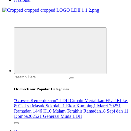
Nasional
ldiikabbandung.or.id
Search
for:
Or check our Popular Categories...
"Gowes Kemerdekaan" LDII Cimahi Meriahkan HUT RI ke-
80
"Jaksa Masuk Sekolah"
1 Ekor Kambing
1 Maret 2025
1
Ramadan 1446 H
10 Malam Terakhir Ramadan
18 Sapi dan 11
Domba
2025
21 Generasi Muda LDII