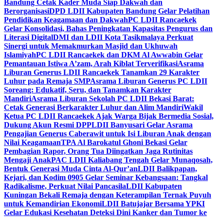
Bandung Cetak Kader Muda Siap Dakwah dan
Berorganisasi
DPD LDII Kabupaten Bandung Gelar Pelatihan
Pendidikan Keagamaan dan Dakwah
PC LDII Rancaekek
Gelar Konsolidasi, Bahas Peningkatan Kapasitas Pengurus dan
Literasi Digital
DMI dan LDII Kota Tasikmalaya Perkuat
Sinergi untuk Memakmurkan Masjid dan Ukhuwah
Islamiyah
PC LDII Rancaekek dan DKM Al Awwabin Gelar
Pemantauan Istiwa A’zam, Arah Kiblat Terverifikasi
Asrama
Liburan Generus LDII Rancaekek Tanamkan 29 Karakter
Luhur pada Remaja SMP
Asrama Liburan Generus PC LDII
Soreang: Edukatif, Seru, dan Tanamkan Karakter
Mandiri
Asrama Liburan Sekolah PC LDII Bekasi Barat:
Cetak Generasi Berkarakter Luhur dan Alim Mandiri
Wakil
Ketua PC LDII Rancaekek Ajak Warga Bijak Bermedia Sosial,
Dukung Akun Resmi DPP
LDII Banyusari Gelar Asrama
Pengajian Generus Caberawit untuk Isi Liburan Anak dengan
Nilai Keagamaan
TPA Al Barokatul Ghoni Bekasi Gelar
Pembagian Rapor, Orang Tua Diingatkan Jaga Rutinitas
Mengaji Anak
PAC LDII Kaliabang Tengah Gelar Munaqosah,
Bentuk Generasi Muda Cinta Al-Qur’an
LDII Balikpapan,
Kejari, dan Kodim 0905 Gelar Seminar Kebangsaan: Tangkal
Radikalisme, Perkuat Nilai Pancasila
LDII Kabupaten
Kuningan Bekali Remaja dengan Keterampilan Ternak Puyuh
untuk Kemandirian Ekonomi
LDII Batujajar Bersama YPKI
Gelar Edukasi Kesehatan Deteksi Dini Kanker dan Tumor ke