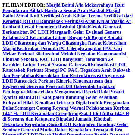
Skip
PILIHAN EDITOR:
Masjid Baitul A’la Mekarrahayu Ikuti
to
Pengukuran Kiblat, Hasilnya Sesuai Arah Kakbah
Masjid
content
Baitul A’mal Ikuti Verifikasi Arah Kiblat, Terima Sertifikat dari
Kemenag RI
LDII Rancaekek Verifikasi Arah Kiblat Masjid Ar
Robbani Lewat Fenomena Rashdul Qiblat
Cetak Generasi
Berkarakter, PC LDII Margaasih Gelar Evaluasi Generus
Kolaborasi 3 Kecamatan
Gotong Royong di Bojong Badak:
LDII Cikancung dan Warga Cikasungka Rawat Kebersihan
Masjid
Keakraban Pemuda PC Cilengkrang dan PAC Giri
Mekar Perkuat Silaturahmi Melalui Kegiatan Keagamaan
Isi
Liburan Sekolah, PAC LDII Banyusari Tanamkan 29
Karakter Luhur Lewat Asrama Caberawit
Konsolidasi LDII
Rancaekek Perkuat Sinergi PC-PAC, Tegaskan Arah Dakwah
dan Pengabdian
Konsolidasi dan Restrukturisasi Organisasi,
LDII Rancaekek Perkuat Kinerja Kepengurusan dan
Regenerasi Generasi Penerus
LDII Baleendah Ingatkan
Pentingnya Mencari dan Mengonsumsi Rezeki Halal Sesuai
Syariat Islam
LDII Kabupaten Bandung Gelar Pelatihan
Rukyatul Hilal, Kenalkan Teleskop Digital untuk Pengamatan
Bulan
Semangat Gotong Royong Warnai Pelaksanaan Kurban
1447 H. LDII Kecamatan Cilengkrang
Salat Idul Adha 1447 H
di Soreang dan Katapang Dipadati Jamaah, Khotbah
Tekankan Kepedulian Sosial
LDII Kabupaten Bandung Gelar
Seminar Generasi Muda, Bahas Kenakalan Remaja di Era