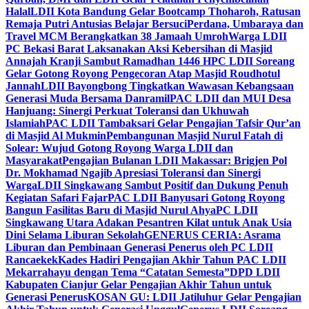
Halal
LDII Kota Bandung Gelar Bootcamp Thoharoh, Ratusan
Remaja Putri Antusias Belajar Bersuci
Perdana, Umbaraya dan
Travel MCM Berangkatkan 38 Jamaah Umroh
Warga LDII
PC Bekasi Barat Laksanakan Aksi Kebersihan di Masjid
Annajah Kranji Sambut Ramadhan 1446 H
PC LDII Soreang
Gelar Gotong Royong Pengecoran Atap Masjid Roudhotul
Jannah
LDII Bayongbong Tingkatkan Wawasan Kebangsaan
Generasi Muda Bersama Danramil
PAC LDII dan MUI Desa
Hanjuang: Sinergi Perkuat Toleransi dan Ukhuwah
Islamiah
PAC LDII Tambaksari Gelar Pengajian Tafsir Qur’an
di Masjid Al Mukmin
Pembangunan Masjid Nurul Fatah di
Solear: Wujud Gotong Royong Warga LDII dan
Masyarakat
Pengajian Bulanan LDII Makassar: Brigjen Pol
Dr. Mokhamad Ngajib Apresiasi Toleransi dan Sinergi
Warga
LDII Singkawang Sambut Positif dan Dukung Penuh
Kegiatan Safari Fajar
PAC LDII Banyusari Gotong Royong
Bangun Fasilitas Baru di Masjid Nurul Ahya
PC LDII
Singkawang Utara Adakan Pesantren Kilat untuk Anak Usia
Dini Selama Liburan Sekolah
GENERUS CERIA: Asrama
Liburan dan Pembinaan Generasi Penerus oleh PC LDII
Rancaekek
Kades Hadiri Pengajian Akhir Tahun PAC LDII
Mekarrahayu dengan Tema “Catatan Semesta”
DPD LDII
Kabupaten Cianjur Gelar Pengajian Akhir Tahun untuk
Generasi Penerus
KOSAN GU: LDII Jatiluhur Gelar Pengajian