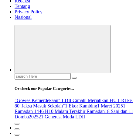
Redaksi
Tentang
Privacy Policy
Nasional
Search
for:
Or check our Popular Categories...
"Gowes Kemerdekaan" LDII Cimahi Meriahkan HUT RI ke-
80
"Jaksa Masuk Sekolah"
1 Ekor Kambing
1 Maret 2025
1
Ramadan 1446 H
10 Malam Terakhir Ramadan
18 Sapi dan 11
Domba
2025
21 Generasi Muda LDII