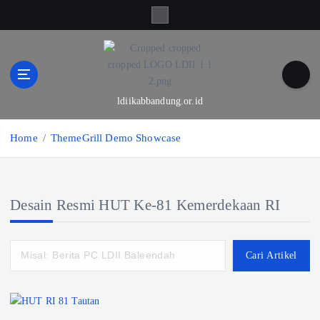
S
k
i
p
t
o
ldiikabbandung.or.id
c
o
Home
ThemeGrill Demo Showcase
n
t
e
n
Desain Resmi HUT Ke-81 Kemerdekaan RI
t
Cari Artikel