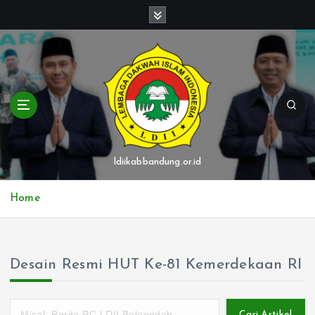
S
k
i
p
t
o
c
o
n
t
ldiikabbandung.or.id
e
n
Home
t
Desain Resmi HUT Ke-81 Kemerdekaan RI
Cari Artikel