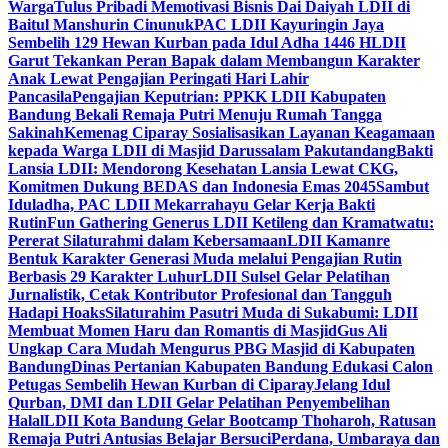
Warga
Tulus Pribadi Memotivasi Bisnis Dai Daiyah LDII di
Baitul Manshurin Cinunuk
PAC LDII Kayuringin Jaya
Sembelih 129 Hewan Kurban pada Idul Adha 1446 H
LDII
Garut Tekankan Peran Bapak dalam Membangun Karakter
Anak Lewat Pengajian Peringati Hari Lahir
Pancasila
Pengajian Keputrian: PPKK LDII Kabupaten
Bandung Bekali Remaja Putri Menuju Rumah Tangga
Sakinah
Kemenag Ciparay Sosialisasikan Layanan Keagamaan
kepada Warga LDII di Masjid Darussalam Pakutandang
Bakti
Lansia LDII: Mendorong Kesehatan Lansia Lewat CKG,
Komitmen Dukung BEDAS dan Indonesia Emas 2045
Sambut
Iduladha, PAC LDII Mekarrahayu Gelar Kerja Bakti
Rutin
Fun Gathering Generus LDII Ketileng dan Kramatwatu:
Pererat Silaturahmi dalam Kebersamaan
LDII Kamanre
Bentuk Karakter Generasi Muda melalui Pengajian Rutin
Berbasis 29 Karakter Luhur
LDII Sulsel Gelar Pelatihan
Jurnalistik, Cetak Kontributor Profesional dan Tangguh
Hadapi Hoaks
Silaturahim Pasutri Muda di Sukabumi: LDII
Membuat Momen Haru dan Romantis di Masjid
Gus Ali
Ungkap Cara Mudah Mengurus PBG Masjid di Kabupaten
Bandung
Dinas Pertanian Kabupaten Bandung Edukasi Calon
Petugas Sembelih Hewan Kurban di Ciparay
Jelang Idul
Qurban, DMI dan LDII Gelar Pelatihan Penyembelihan
Halal
LDII Kota Bandung Gelar Bootcamp Thoharoh, Ratusan
Remaja Putri Antusias Belajar Bersuci
Perdana, Umbaraya dan