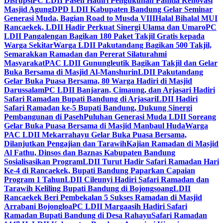
Disrupsi
PC LDII Paseh Hadiri Pengukuhan Panitia Renovasi
Masjid Agung
DPD LDII Kabupaten Bandung Gelar Seminar
Generasi Muda, Bagian Road to Musda VIII
Halal Bihalal MUI
Rancaekek, LDII Hadir Perkuat Sinergi Ulama dan Umaro
PC
LDII Pangalengan Bagikan 180 Paket Takjil Gratis kepada
Warga Sekitar
Warga LDII Pakutandang Bagikan 500 Takjil,
Semarakkan Ramadan dan Pererat Silaturahmi
Masyarakat
PAC LDII Gunungleutik Bagikan Takjil dan Gelar
Buka Bersama di Masjid Al-Manshurin
LDII Pakutandang
Gelar Buka Puasa Bersama, 80 Warga Hadiri di Masjid
Darussalam
PC LDII Banjaran, Cimaung, dan Arjasari Hadiri
Safari Ramadan Bupati Bandung di Arjasari
LDII Hadiri
Safari Ramadan ke-5 Bupati Bandung, Dukung Sinergi
Pembangunan di Paseh
Puluhan Generasi Muda LDII Soreang
Gelar Buka Puasa Bersama di Masjid Manbaul Huda
Warga
PAC LDII Mekarrahayu Gelar Buka Puasa Bersama,
Dilanjutkan Pengajian dan Tarawih
Kajian Ramadan di Masjid
Al Fathu, Dinsos dan Baznas Kabupaten Bandung
Sosialisasikan Program
LDII Turut Hadir Safari Ramadan Hari
Ke-4 di Rancaekek, Bupati Bandung Paparkan Capaian
Program 1 Tahun
LDII Cileunyi Hadiri Safari Ramadan dan
Tarawih Keliling Bupati Bandung di Bojongsoang
LDII
Rancaekek Beri Pembekalan 5 Sukses Ramadan di Masjid
Arrabani Bojongloa
PC LDII Margaasih Hadiri Safari
Ramadan Bupati Bandung di Desa Rahayu
Safari Ramadan