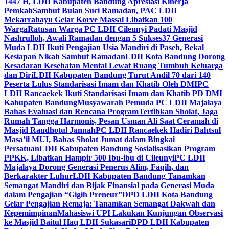
1447 H, LDII Kabupaten Bandung Apresiasi Kinerja
Pemkab
Sambut Bulan Suci Ramadan, PAC LDII
Mekarrahayu Gelar Korve Massal Libatkan 100
Warga
Ratusan Warga PC LDII Cileunyi Padati Masjid
Nashrulloh, Awali Ramadan dengan 5 Sukses
37 Generasi
Muda LDII Ikuti Pengajian Usia Mandiri di Paseh, Bekal
Kesiapan Nikah Sambut Ramadan
LDII Kota Bandung Dorong
Kesadaran Kesehatan Mental Lewat Ruang Tumbuh Keluarga
dan Diri
LDII Kabupaten Bandung Turut Andil 70 dari 140
Peserta Lulus Standarisasi Imam dan Khatib Oleh DMI
PC
LDII Rancaekek Ikuti Standarisasi Imam dan Khatib PD DMI
Kabupaten Bandung
Musyawarah Pemuda PC LDII Majalaya
Bahas Evaluasi dan Rencana Program
Tertibkan Sholat, Jaga
Rumah Tangga Harmonis, Pesan Usman Ali Saat Ceramah di
Masjid Raudhotul Jannah
PC LDII Rancaekek Hadiri Bahtsul
Masa’il MUI, Bahas Sholat Jumat dalam Bingkai
Persatuan
LDII Kabupaten Bandung Sosialisasikan Program
PPKK, Libatkan Hampir 500 Ibu-ibu di Cileunyi
PC LDII
Majalaya Dorong Generasi Penerus Alim, Faqih, dan
Berkarakter Luhur
LDII Kabupaten Bandung Tanamkan
Semangat Mandiri dan Bijak Finansial pada Generasi Muda
dalam Pengajian “Gigih Preneur”
DPD LDII Kota Bandung
Gelar Pengajian Remaja: Tanamkan Semangat Dakwah dan
Kepemimpinan
Mahasiswi UPI Lakukan Kunjungan Observasi
ke Masjid Baitul Haq LDII Sukasari
DPD LDII Kabupaten