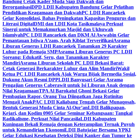
Bandung Cetak Kader Muda Siap Dakwah dan
Berorganisasi
DPD LDII Kabupaten Bandung Gelar Pelatihan
Pendidikan Keagamaan dan Dakwah
PC LDII Rancaekek
Gelar Konsolidasi, Bahas Peningkatan Kapasitas Pengurus dan
Literasi Digital
DMI dan LDII Kota Tasikmalaya Perkuat
Sinergi untuk Memakmurkan Masjid dan Ukhuwah
Islamiyah
PC LDII Rancaekek dan DKM Al Awwabin Gelar
Pemantauan Istiwa A’zam, Arah Kiblat Terverifikasi
Asrama
Liburan Generus LDII Rancaekek Tanamkan 29 Karakter
Luhur pada Remaja SMP
Asrama Liburan Generus PC LDII
Soreang: Edukatif, Seru, dan Tanamkan Karakter
Mandiri
Asrama Liburan Sekolah PC LDII Bekasi Barat:
Cetak Generasi Berkarakter Luhur dan Alim Mandiri
Wakil
Ketua PC LDII Rancaekek Ajak Warga Bijak Bermedia Sosial,
Dukung Akun Resmi DPP
LDII Banyusari Gelar Asrama
Pengajian Generus Caberawit untuk Isi Liburan Anak dengan
Nilai Keagamaan
TPA Al Barokatul Ghoni Bekasi Gelar
Pembagian Rapor, Orang Tua Diingatkan Jaga Rutinitas
Mengaji Anak
PAC LDII Kaliabang Tengah Gelar Munaqosah,
Bentuk Generasi Muda Cinta Al-Qur’an
LDII Balikpapan,
Kejari, dan Kodim 0905 Gelar Seminar Kebangsaan: Tangkal
Radikalisme, Perkuat Nilai Pancasila
LDII Kabupaten
Kuningan Bekali Remaja dengan Keterampilan Ternak Puyuh
untuk Kemandirian Ekonomi
LDII Batujajar Bersama YPKI
Gelar Edukasi Kesehatan Deteksi Dini Kanker dan Tumor ke