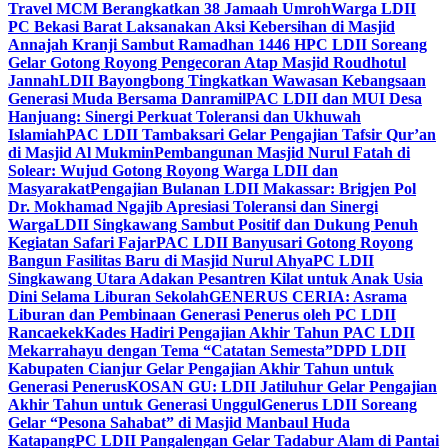
Travel MCM Berangkatkan 38 Jamaah Umroh
Warga LDII
PC Bekasi Barat Laksanakan Aksi Kebersihan di Masjid
Annajah Kranji Sambut Ramadhan 1446 H
PC LDII Soreang
Gelar Gotong Royong Pengecoran Atap Masjid Roudhotul
Jannah
LDII Bayongbong Tingkatkan Wawasan Kebangsaan
Generasi Muda Bersama Danramil
PAC LDII dan MUI Desa
Hanjuang: Sinergi Perkuat Toleransi dan Ukhuwah
Islamiah
PAC LDII Tambaksari Gelar Pengajian Tafsir Qur’an
di Masjid Al Mukmin
Pembangunan Masjid Nurul Fatah di
Solear: Wujud Gotong Royong Warga LDII dan
Masyarakat
Pengajian Bulanan LDII Makassar: Brigjen Pol
Dr. Mokhamad Ngajib Apresiasi Toleransi dan Sinergi
Warga
LDII Singkawang Sambut Positif dan Dukung Penuh
Kegiatan Safari Fajar
PAC LDII Banyusari Gotong Royong
Bangun Fasilitas Baru di Masjid Nurul Ahya
PC LDII
Singkawang Utara Adakan Pesantren Kilat untuk Anak Usia
Dini Selama Liburan Sekolah
GENERUS CERIA: Asrama
Liburan dan Pembinaan Generasi Penerus oleh PC LDII
Rancaekek
Kades Hadiri Pengajian Akhir Tahun PAC LDII
Mekarrahayu dengan Tema “Catatan Semesta”
DPD LDII
Kabupaten Cianjur Gelar Pengajian Akhir Tahun untuk
Generasi Penerus
KOSAN GU: LDII Jatiluhur Gelar Pengajian
Akhir Tahun untuk Generasi Unggul
Generus LDII Soreang
Gelar “Pesona Sahabat” di Masjid Manbaul Huda
Katapang
PC LDII Pangalengan Gelar Tadabur Alam di Pantai