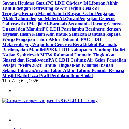
Sayang Heulang Garut
PC LDII Ciwidey Isi Liburan Akhir
Tahun dengan Refreshing ke Air Terjun Celak di
Tenjolaya
Remaja Masjid Sabilla Rosyad Gelar Pengajian
Akhir Tahun dengan Materi Al-Quran
Pengajian Generus
Caberawit di Masjid Al-Barokah Arcamanik Dorong Generasi
Unggul dan Mandiri
PC LDII Pasirjambu Bersinergi dengan
Yayasan Insan Kalam Asih untuk Salurkan Bantuan kepada
Warga
Pengajian Libur Akhir Tahun di PAC LDII
Mekarrahayu, Wujudkan Generasi Berakhlakul Karimah,
Berilmu, dan Mandiri
PPKK LDII Kabupaten Bandung Hadiri
Kajian Syahriyyah MTW Rahmatul Ummah: Tingkatkan
Sinergi dan Ketakwaan
PAC LDII Gedung Air Gelar Pengajian
Pelajar “Pelita 2024” untuk Tingkatkan Kualitas Ibadah
Selama Liburan
Asrama Libur Akhir Tahun: Pemuda Remaja
Masjid Baitul Izza Prafi Perdalam Ilmu Sholat
Thu. Aug 6th, 2026
ldiikabbandung.or.id