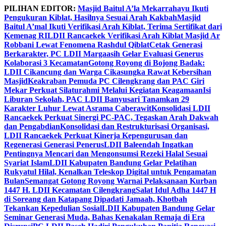
Skip
PILIHAN EDITOR:
Masjid Baitul A’la Mekarrahayu Ikuti
to
Pengukuran Kiblat, Hasilnya Sesuai Arah Kakbah
Masjid
content
Baitul A’mal Ikuti Verifikasi Arah Kiblat, Terima Sertifikat dari
Kemenag RI
LDII Rancaekek Verifikasi Arah Kiblat Masjid Ar
Robbani Lewat Fenomena Rashdul Qiblat
Cetak Generasi
Berkarakter, PC LDII Margaasih Gelar Evaluasi Generus
Kolaborasi 3 Kecamatan
Gotong Royong di Bojong Badak:
LDII Cikancung dan Warga Cikasungka Rawat Kebersihan
Masjid
Keakraban Pemuda PC Cilengkrang dan PAC Giri
Mekar Perkuat Silaturahmi Melalui Kegiatan Keagamaan
Isi
Liburan Sekolah, PAC LDII Banyusari Tanamkan 29
Karakter Luhur Lewat Asrama Caberawit
Konsolidasi LDII
Rancaekek Perkuat Sinergi PC-PAC, Tegaskan Arah Dakwah
dan Pengabdian
Konsolidasi dan Restrukturisasi Organisasi,
LDII Rancaekek Perkuat Kinerja Kepengurusan dan
Regenerasi Generasi Penerus
LDII Baleendah Ingatkan
Pentingnya Mencari dan Mengonsumsi Rezeki Halal Sesuai
Syariat Islam
LDII Kabupaten Bandung Gelar Pelatihan
Rukyatul Hilal, Kenalkan Teleskop Digital untuk Pengamatan
Bulan
Semangat Gotong Royong Warnai Pelaksanaan Kurban
1447 H. LDII Kecamatan Cilengkrang
Salat Idul Adha 1447 H
di Soreang dan Katapang Dipadati Jamaah, Khotbah
Tekankan Kepedulian Sosial
LDII Kabupaten Bandung Gelar
Seminar Generasi Muda, Bahas Kenakalan Remaja di Era