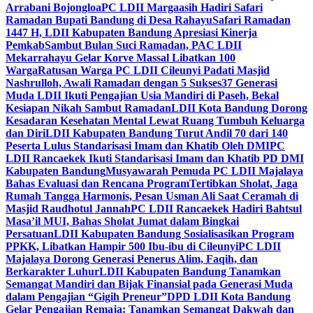
Arrabani Bojongloa
PC LDII Margaasih Hadiri Safari
Ramadan Bupati Bandung di Desa Rahayu
Safari Ramadan
1447 H, LDII Kabupaten Bandung Apresiasi Kinerja
Pemkab
Sambut Bulan Suci Ramadan, PAC LDII
Mekarrahayu Gelar Korve Massal Libatkan 100
Warga
Ratusan Warga PC LDII Cileunyi Padati Masjid
Nashrulloh, Awali Ramadan dengan 5 Sukses
37 Generasi
Muda LDII Ikuti Pengajian Usia Mandiri di Paseh, Bekal
Kesiapan Nikah Sambut Ramadan
LDII Kota Bandung Dorong
Kesadaran Kesehatan Mental Lewat Ruang Tumbuh Keluarga
dan Diri
LDII Kabupaten Bandung Turut Andil 70 dari 140
Peserta Lulus Standarisasi Imam dan Khatib Oleh DMI
PC
LDII Rancaekek Ikuti Standarisasi Imam dan Khatib PD DMI
Kabupaten Bandung
Musyawarah Pemuda PC LDII Majalaya
Bahas Evaluasi dan Rencana Program
Tertibkan Sholat, Jaga
Rumah Tangga Harmonis, Pesan Usman Ali Saat Ceramah di
Masjid Raudhotul Jannah
PC LDII Rancaekek Hadiri Bahtsul
Masa’il MUI, Bahas Sholat Jumat dalam Bingkai
Persatuan
LDII Kabupaten Bandung Sosialisasikan Program
PPKK, Libatkan Hampir 500 Ibu-ibu di Cileunyi
PC LDII
Majalaya Dorong Generasi Penerus Alim, Faqih, dan
Berkarakter Luhur
LDII Kabupaten Bandung Tanamkan
Semangat Mandiri dan Bijak Finansial pada Generasi Muda
dalam Pengajian “Gigih Preneur”
DPD LDII Kota Bandung
Gelar Pengajian Remaja: Tanamkan Semangat Dakwah dan