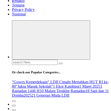
Redaksi
Tentang
Privacy Policy
Nasional
Search
for:
Or check our Popular Categories...
"Gowes Kemerdekaan" LDII Cimahi Meriahkan HUT RI ke-
80
"Jaksa Masuk Sekolah"
1 Ekor Kambing
1 Maret 2025
1
Ramadan 1446 H
10 Malam Terakhir Ramadan
18 Sapi dan 11
Domba
2025
21 Generasi Muda LDII