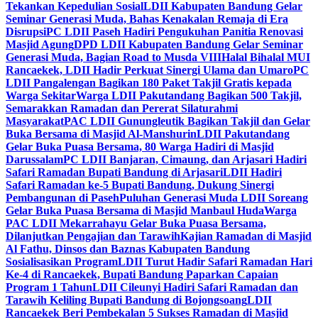
Tekankan Kepedulian Sosial
LDII Kabupaten Bandung Gelar
Seminar Generasi Muda, Bahas Kenakalan Remaja di Era
Disrupsi
PC LDII Paseh Hadiri Pengukuhan Panitia Renovasi
Masjid Agung
DPD LDII Kabupaten Bandung Gelar Seminar
Generasi Muda, Bagian Road to Musda VIII
Halal Bihalal MUI
Rancaekek, LDII Hadir Perkuat Sinergi Ulama dan Umaro
PC
LDII Pangalengan Bagikan 180 Paket Takjil Gratis kepada
Warga Sekitar
Warga LDII Pakutandang Bagikan 500 Takjil,
Semarakkan Ramadan dan Pererat Silaturahmi
Masyarakat
PAC LDII Gunungleutik Bagikan Takjil dan Gelar
Buka Bersama di Masjid Al-Manshurin
LDII Pakutandang
Gelar Buka Puasa Bersama, 80 Warga Hadiri di Masjid
Darussalam
PC LDII Banjaran, Cimaung, dan Arjasari Hadiri
Safari Ramadan Bupati Bandung di Arjasari
LDII Hadiri
Safari Ramadan ke-5 Bupati Bandung, Dukung Sinergi
Pembangunan di Paseh
Puluhan Generasi Muda LDII Soreang
Gelar Buka Puasa Bersama di Masjid Manbaul Huda
Warga
PAC LDII Mekarrahayu Gelar Buka Puasa Bersama,
Dilanjutkan Pengajian dan Tarawih
Kajian Ramadan di Masjid
Al Fathu, Dinsos dan Baznas Kabupaten Bandung
Sosialisasikan Program
LDII Turut Hadir Safari Ramadan Hari
Ke-4 di Rancaekek, Bupati Bandung Paparkan Capaian
Program 1 Tahun
LDII Cileunyi Hadiri Safari Ramadan dan
Tarawih Keliling Bupati Bandung di Bojongsoang
LDII
Rancaekek Beri Pembekalan 5 Sukses Ramadan di Masjid