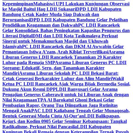
Kepemimpinan
Mahasiswi UPI Lakukan Kunjungan Observasi
ke Masjid Baitul Haq LDII Sukasari
DPD LDII Kabupaten
Bandung Cetak Kader Muda Siap Dakwah dan
Berorganisasi
DPD LDII Kabupaten Bandung Gelar Pelatihan
Pendidikan Keagamaan dan Dakwah
PC LDII Rancaekek
Gelar Konsolidasi, Bahas Peningkatan Kapasitas Pengurus dan
Literasi Digital
DMI dan LDII Kota Tasikmalaya Perkuat
Sinergi untuk Memakmurkan Masjid dan Ukhuwah
Islamiyah
PC LDII Rancaekek dan DKM Al Awwabin Gelar
Pemantauan Istiwa A’zam, Arah Kiblat Terverifikasi
Asrama
Liburan Generus LDII Rancaekek Tanamkan 29 Karakter
Luhur pada Remaja SMP
Asrama Liburan Generus PC LDII
Soreang: Edukatif, Seru, dan Tanamkan Karakter
Mandiri
Asrama Liburan Sekolah PC LDII Bekasi Barat:
Cetak Generasi Berkarakter Luhur dan Alim Mandiri
Wakil
Ketua PC LDII Rancaekek Ajak Warga Bijak Bermedia Sosial,
Dukung Akun Resmi DPP
LDII Banyusari Gelar Asrama
Pengajian Generus Caberawit untuk Isi Liburan Anak dengan
Nilai Keagamaan
TPA Al Barokatul Ghoni Bekasi Gelar
Pembagian Rapor, Orang Tua Diingatkan Jaga Rutinitas
Mengaji Anak
PAC LDII Kaliabang Tengah Gelar Munaqosah,
Bentuk Generasi Muda Cinta Al-Qur’an
LDII Balikpapan,
Kejari, dan Kodim 0905 Gelar Seminar Kebangsaan: Tangkal
Radikalisme, Perkuat Nilai Pancasila
LDII Kabupaten
Kuningan Bekali Remaja dengan Keterampilan Ternak Puyuh