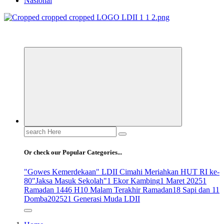
Nasional
ldiikabbandung.or.id
Search
for:
Or check our Popular Categories...
"Gowes Kemerdekaan" LDII Cimahi Meriahkan HUT RI ke-
80
"Jaksa Masuk Sekolah"
1 Ekor Kambing
1 Maret 2025
1
Ramadan 1446 H
10 Malam Terakhir Ramadan
18 Sapi dan 11
Domba
2025
21 Generasi Muda LDII