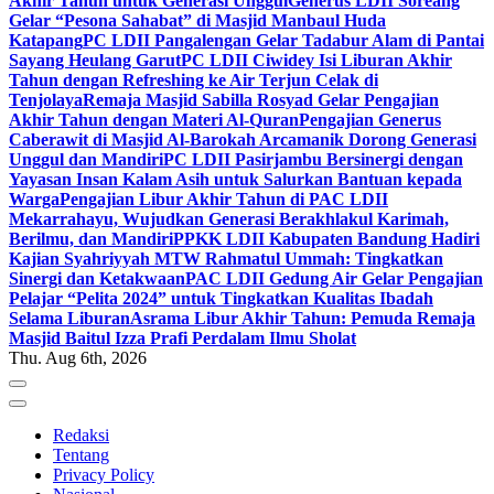
Akhir Tahun untuk Generasi Unggul
Generus LDII Soreang
Gelar “Pesona Sahabat” di Masjid Manbaul Huda
Katapang
PC LDII Pangalengan Gelar Tadabur Alam di Pantai
Sayang Heulang Garut
PC LDII Ciwidey Isi Liburan Akhir
Tahun dengan Refreshing ke Air Terjun Celak di
Tenjolaya
Remaja Masjid Sabilla Rosyad Gelar Pengajian
Akhir Tahun dengan Materi Al-Quran
Pengajian Generus
Caberawit di Masjid Al-Barokah Arcamanik Dorong Generasi
Unggul dan Mandiri
PC LDII Pasirjambu Bersinergi dengan
Yayasan Insan Kalam Asih untuk Salurkan Bantuan kepada
Warga
Pengajian Libur Akhir Tahun di PAC LDII
Mekarrahayu, Wujudkan Generasi Berakhlakul Karimah,
Berilmu, dan Mandiri
PPKK LDII Kabupaten Bandung Hadiri
Kajian Syahriyyah MTW Rahmatul Ummah: Tingkatkan
Sinergi dan Ketakwaan
PAC LDII Gedung Air Gelar Pengajian
Pelajar “Pelita 2024” untuk Tingkatkan Kualitas Ibadah
Selama Liburan
Asrama Libur Akhir Tahun: Pemuda Remaja
Masjid Baitul Izza Prafi Perdalam Ilmu Sholat
Thu. Aug 6th, 2026
Redaksi
Tentang
Privacy Policy