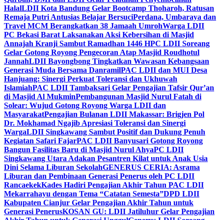
Halal
LDII Kota Bandung Gelar Bootcamp Thoharoh, Ratusan
Remaja Putri Antusias Belajar Bersuci
Perdana, Umbaraya dan
Travel MCM Berangkatkan 38 Jamaah Umroh
Warga LDII
PC Bekasi Barat Laksanakan Aksi Kebersihan di Masjid
Annajah Kranji Sambut Ramadhan 1446 H
PC LDII Soreang
Gelar Gotong Royong Pengecoran Atap Masjid Roudhotul
Jannah
LDII Bayongbong Tingkatkan Wawasan Kebangsaan
Generasi Muda Bersama Danramil
PAC LDII dan MUI Desa
Hanjuang: Sinergi Perkuat Toleransi dan Ukhuwah
Islamiah
PAC LDII Tambaksari Gelar Pengajian Tafsir Qur’an
di Masjid Al Mukmin
Pembangunan Masjid Nurul Fatah di
Solear: Wujud Gotong Royong Warga LDII dan
Masyarakat
Pengajian Bulanan LDII Makassar: Brigjen Pol
Dr. Mokhamad Ngajib Apresiasi Toleransi dan Sinergi
Warga
LDII Singkawang Sambut Positif dan Dukung Penuh
Kegiatan Safari Fajar
PAC LDII Banyusari Gotong Royong
Bangun Fasilitas Baru di Masjid Nurul Ahya
PC LDII
Singkawang Utara Adakan Pesantren Kilat untuk Anak Usia
Dini Selama Liburan Sekolah
GENERUS CERIA: Asrama
Liburan dan Pembinaan Generasi Penerus oleh PC LDII
Rancaekek
Kades Hadiri Pengajian Akhir Tahun PAC LDII
Mekarrahayu dengan Tema “Catatan Semesta”
DPD LDII
Kabupaten Cianjur Gelar Pengajian Akhir Tahun untuk
Generasi Penerus
KOSAN GU: LDII Jatiluhur Gelar Pengajian