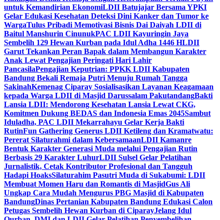
untuk Kemandirian Ekonomi
LDII Batujajar Bersama YPKI
Gelar Edukasi Kesehatan Deteksi Dini Kanker dan Tumor ke
Warga
Tulus Pribadi Memotivasi Bisnis Dai Daiyah LDII di
Baitul Manshurin Cinunuk
PAC LDII Kayuringin Jaya
Sembelih 129 Hewan Kurban pada Idul Adha 1446 H
LDII
Garut Tekankan Peran Bapak dalam Membangun Karakter
Anak Lewat Pengajian Peringati Hari Lahir
Pancasila
Pengajian Keputrian: PPKK LDII Kabupaten
Bandung Bekali Remaja Putri Menuju Rumah Tangga
Sakinah
Kemenag Ciparay Sosialisasikan Layanan Keagamaan
kepada Warga LDII di Masjid Darussalam Pakutandang
Bakti
Lansia LDII: Mendorong Kesehatan Lansia Lewat CKG,
Komitmen Dukung BEDAS dan Indonesia Emas 2045
Sambut
Iduladha, PAC LDII Mekarrahayu Gelar Kerja Bakti
Rutin
Fun Gathering Generus LDII Ketileng dan Kramatwatu:
Pererat Silaturahmi dalam Kebersamaan
LDII Kamanre
Bentuk Karakter Generasi Muda melalui Pengajian Rutin
Berbasis 29 Karakter Luhur
LDII Sulsel Gelar Pelatihan
Jurnalistik, Cetak Kontributor Profesional dan Tangguh
Hadapi Hoaks
Silaturahim Pasutri Muda di Sukabumi: LDII
Membuat Momen Haru dan Romantis di Masjid
Gus Ali
Ungkap Cara Mudah Mengurus PBG Masjid di Kabupaten
Bandung
Dinas Pertanian Kabupaten Bandung Edukasi Calon
Petugas Sembelih Hewan Kurban di Ciparay
Jelang Idul
Qurban, DMI dan LDII Gelar Pelatihan Penyembelihan