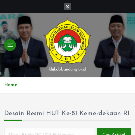
S
k
i
p
t
o
c
o
n
t
ldiikabbandung.or.id
e
n
Home
t
Desain Resmi HUT Ke-81 Kemerdekaan RI
Cari Artikel