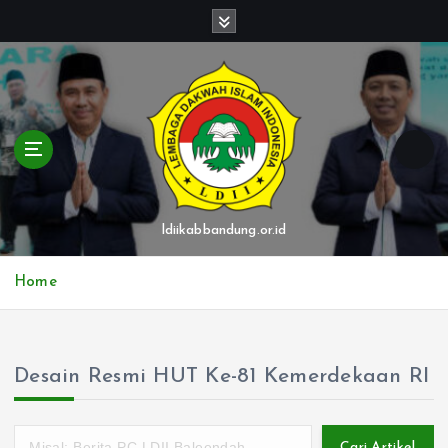
S
k
i
p
t
o
c
o
n
t
ldiikabbandung.or.id
e
n
Home
t
Desain Resmi HUT Ke-81 Kemerdekaan RI
Cari Artikel