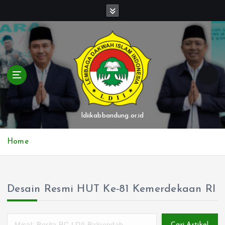
S
k
i
p
t
o
c
o
n
t
ldiikabbandung.or.id
e
n
Home
t
Desain Resmi HUT Ke-81 Kemerdekaan RI
Cari Artikel