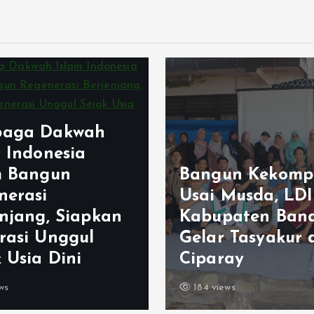
Generus LDII
un Kekompakan
Margaasih Raih
 Musda, LDII
Juara Umum
paten Bandung
FORSTRI 2026, B
 Tasyakur di
Pembinaan Kara
ray
Sejak Dini
ews
183 views