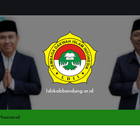
ldiikabbandung.or.id
Nasional