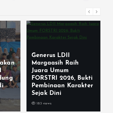
Cetak Generasi
Berkarakter, PC LDII
Margaasih Gelar
ukti
Evaluasi Generus
kter
Kolaborasi 3
Kecamatan
176 views