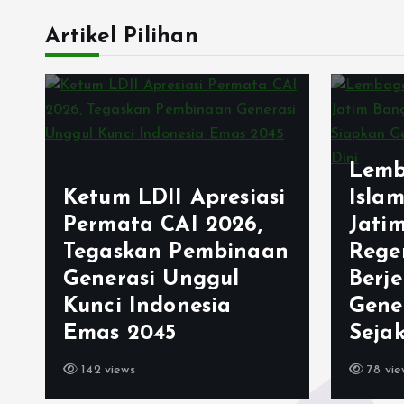
Artikel Pilihan
Lembaga Dakwah
Islam Indonesia
Jatim Bangun
Bang
n
Regenerasi
Usai
Berjenjang, Siapkan
Kabu
Generasi Unggul
Gelar
Sejak Usia Dini
Cipa
78 views
184 vi