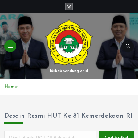
S
k
i
p
t
o
c
o
n
t
ldiikabbandung.or.id
e
n
Home
t
Desain Resmi HUT Ke-81 Kemerdekaan RI
Cari Artikel