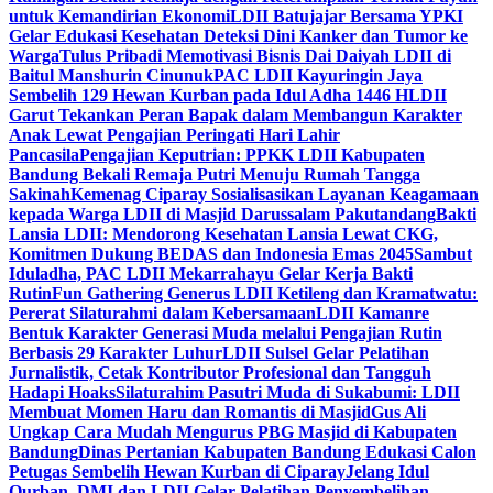
untuk Kemandirian Ekonomi
LDII Batujajar Bersama YPKI
Gelar Edukasi Kesehatan Deteksi Dini Kanker dan Tumor ke
Warga
Tulus Pribadi Memotivasi Bisnis Dai Daiyah LDII di
Baitul Manshurin Cinunuk
PAC LDII Kayuringin Jaya
Sembelih 129 Hewan Kurban pada Idul Adha 1446 H
LDII
Garut Tekankan Peran Bapak dalam Membangun Karakter
Anak Lewat Pengajian Peringati Hari Lahir
Pancasila
Pengajian Keputrian: PPKK LDII Kabupaten
Bandung Bekali Remaja Putri Menuju Rumah Tangga
Sakinah
Kemenag Ciparay Sosialisasikan Layanan Keagamaan
kepada Warga LDII di Masjid Darussalam Pakutandang
Bakti
Lansia LDII: Mendorong Kesehatan Lansia Lewat CKG,
Komitmen Dukung BEDAS dan Indonesia Emas 2045
Sambut
Iduladha, PAC LDII Mekarrahayu Gelar Kerja Bakti
Rutin
Fun Gathering Generus LDII Ketileng dan Kramatwatu:
Pererat Silaturahmi dalam Kebersamaan
LDII Kamanre
Bentuk Karakter Generasi Muda melalui Pengajian Rutin
Berbasis 29 Karakter Luhur
LDII Sulsel Gelar Pelatihan
Jurnalistik, Cetak Kontributor Profesional dan Tangguh
Hadapi Hoaks
Silaturahim Pasutri Muda di Sukabumi: LDII
Membuat Momen Haru dan Romantis di Masjid
Gus Ali
Ungkap Cara Mudah Mengurus PBG Masjid di Kabupaten
Bandung
Dinas Pertanian Kabupaten Bandung Edukasi Calon
Petugas Sembelih Hewan Kurban di Ciparay
Jelang Idul
Qurban, DMI dan LDII Gelar Pelatihan Penyembelihan