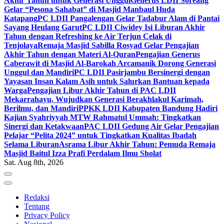
Akhir Tahun untuk Generasi Unggul
Generus LDII Soreang
Gelar “Pesona Sahabat” di Masjid Manbaul Huda
Katapang
PC LDII Pangalengan Gelar Tadabur Alam di Pantai
Sayang Heulang Garut
PC LDII Ciwidey Isi Liburan Akhir
Tahun dengan Refreshing ke Air Terjun Celak di
Tenjolaya
Remaja Masjid Sabilla Rosyad Gelar Pengajian
Akhir Tahun dengan Materi Al-Quran
Pengajian Generus
Caberawit di Masjid Al-Barokah Arcamanik Dorong Generasi
Unggul dan Mandiri
PC LDII Pasirjambu Bersinergi dengan
Yayasan Insan Kalam Asih untuk Salurkan Bantuan kepada
Warga
Pengajian Libur Akhir Tahun di PAC LDII
Mekarrahayu, Wujudkan Generasi Berakhlakul Karimah,
Berilmu, dan Mandiri
PPKK LDII Kabupaten Bandung Hadiri
Kajian Syahriyyah MTW Rahmatul Ummah: Tingkatkan
Sinergi dan Ketakwaan
PAC LDII Gedung Air Gelar Pengajian
Pelajar “Pelita 2024” untuk Tingkatkan Kualitas Ibadah
Selama Liburan
Asrama Libur Akhir Tahun: Pemuda Remaja
Masjid Baitul Izza Prafi Perdalam Ilmu Sholat
Sat. Aug 8th, 2026
Redaksi
Tentang
Privacy Policy