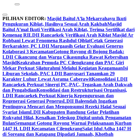
PILIHAN EDITOR:
Masjid Baitul A’la Mekarrahayu Ikuti
Pengukuran Kiblat, Hasilnya Sesuai Arah Kakbah
Masjid
Baitul A’mal Ikuti Verifikasi Arah Kiblat, Terima Sertifikat dari
Kemenag RI
LDII Rancaekek Verifikasi Arah Kiblat Masjid Ar
Robbani Lewat Fenomena Rashdul Qiblat
Cetak Generasi
Berkarakter, PC LDII Margaasih Gelar Evaluasi Generus
Kolaborasi 3 Kecamatan
Gotong Royong di Bojong Badak:
LDII Cikancung dan Warga Cikasungka Rawat Kebersihan
Masjid
Keakraban Pemuda PC Cilengkrang dan PAC Giri
Mekar Perkuat Silaturahmi Melalui Kegiatan Keagamaan
Isi
Liburan Sekolah, PAC LDII Banyusari Tanamkan 29
Karakter Luhur Lewat Asrama Caberawit
Konsolidasi LDII
Rancaekek Perkuat Sinergi PC-PAC, Tegaskan Arah Dakwah
dan Pengabdian
Konsolidasi dan Restrukturisasi Organisasi,
LDII Rancaekek Perkuat Kinerja Kepengurusan dan
Regenerasi Generasi Penerus
LDII Baleendah Ingatkan
Pentingnya Mencari dan Mengonsumsi Rezeki Halal Sesuai
Syariat Islam
LDII Kabupaten Bandung Gelar Pelatihan
Rukyatul Hilal, Kenalkan Teleskop Digital untuk Pengamatan
Bulan
Semangat Gotong Royong Warnai Pelaksanaan Kurban
1447 H. LDII Kecamatan Cilengkrang
Salat Idul Adha 1447 H
di Soreang dan Katapang Dipadati Jamaah, Khotbah