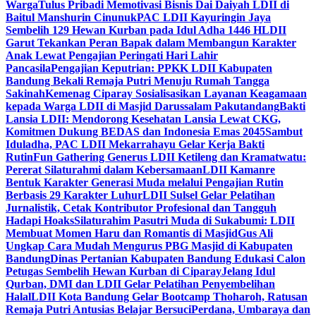
Warga
Tulus Pribadi Memotivasi Bisnis Dai Daiyah LDII di
Baitul Manshurin Cinunuk
PAC LDII Kayuringin Jaya
Sembelih 129 Hewan Kurban pada Idul Adha 1446 H
LDII
Garut Tekankan Peran Bapak dalam Membangun Karakter
Anak Lewat Pengajian Peringati Hari Lahir
Pancasila
Pengajian Keputrian: PPKK LDII Kabupaten
Bandung Bekali Remaja Putri Menuju Rumah Tangga
Sakinah
Kemenag Ciparay Sosialisasikan Layanan Keagamaan
kepada Warga LDII di Masjid Darussalam Pakutandang
Bakti
Lansia LDII: Mendorong Kesehatan Lansia Lewat CKG,
Komitmen Dukung BEDAS dan Indonesia Emas 2045
Sambut
Iduladha, PAC LDII Mekarrahayu Gelar Kerja Bakti
Rutin
Fun Gathering Generus LDII Ketileng dan Kramatwatu:
Pererat Silaturahmi dalam Kebersamaan
LDII Kamanre
Bentuk Karakter Generasi Muda melalui Pengajian Rutin
Berbasis 29 Karakter Luhur
LDII Sulsel Gelar Pelatihan
Jurnalistik, Cetak Kontributor Profesional dan Tangguh
Hadapi Hoaks
Silaturahim Pasutri Muda di Sukabumi: LDII
Membuat Momen Haru dan Romantis di Masjid
Gus Ali
Ungkap Cara Mudah Mengurus PBG Masjid di Kabupaten
Bandung
Dinas Pertanian Kabupaten Bandung Edukasi Calon
Petugas Sembelih Hewan Kurban di Ciparay
Jelang Idul
Qurban, DMI dan LDII Gelar Pelatihan Penyembelihan
Halal
LDII Kota Bandung Gelar Bootcamp Thoharoh, Ratusan
Remaja Putri Antusias Belajar Bersuci
Perdana, Umbaraya dan