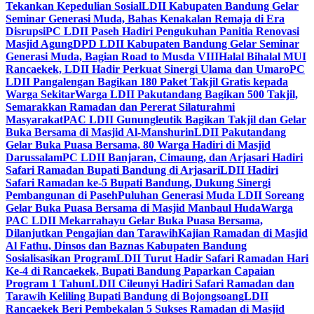
Tekankan Kepedulian Sosial
LDII Kabupaten Bandung Gelar
Seminar Generasi Muda, Bahas Kenakalan Remaja di Era
Disrupsi
PC LDII Paseh Hadiri Pengukuhan Panitia Renovasi
Masjid Agung
DPD LDII Kabupaten Bandung Gelar Seminar
Generasi Muda, Bagian Road to Musda VIII
Halal Bihalal MUI
Rancaekek, LDII Hadir Perkuat Sinergi Ulama dan Umaro
PC
LDII Pangalengan Bagikan 180 Paket Takjil Gratis kepada
Warga Sekitar
Warga LDII Pakutandang Bagikan 500 Takjil,
Semarakkan Ramadan dan Pererat Silaturahmi
Masyarakat
PAC LDII Gunungleutik Bagikan Takjil dan Gelar
Buka Bersama di Masjid Al-Manshurin
LDII Pakutandang
Gelar Buka Puasa Bersama, 80 Warga Hadiri di Masjid
Darussalam
PC LDII Banjaran, Cimaung, dan Arjasari Hadiri
Safari Ramadan Bupati Bandung di Arjasari
LDII Hadiri
Safari Ramadan ke-5 Bupati Bandung, Dukung Sinergi
Pembangunan di Paseh
Puluhan Generasi Muda LDII Soreang
Gelar Buka Puasa Bersama di Masjid Manbaul Huda
Warga
PAC LDII Mekarrahayu Gelar Buka Puasa Bersama,
Dilanjutkan Pengajian dan Tarawih
Kajian Ramadan di Masjid
Al Fathu, Dinsos dan Baznas Kabupaten Bandung
Sosialisasikan Program
LDII Turut Hadir Safari Ramadan Hari
Ke-4 di Rancaekek, Bupati Bandung Paparkan Capaian
Program 1 Tahun
LDII Cileunyi Hadiri Safari Ramadan dan
Tarawih Keliling Bupati Bandung di Bojongsoang
LDII
Rancaekek Beri Pembekalan 5 Sukses Ramadan di Masjid