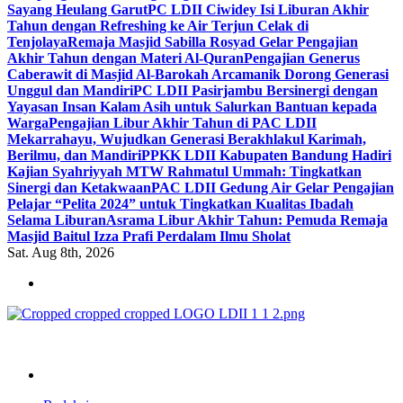
Sayang Heulang Garut
PC LDII Ciwidey Isi Liburan Akhir
Tahun dengan Refreshing ke Air Terjun Celak di
Tenjolaya
Remaja Masjid Sabilla Rosyad Gelar Pengajian
Akhir Tahun dengan Materi Al-Quran
Pengajian Generus
Caberawit di Masjid Al-Barokah Arcamanik Dorong Generasi
Unggul dan Mandiri
PC LDII Pasirjambu Bersinergi dengan
Yayasan Insan Kalam Asih untuk Salurkan Bantuan kepada
Warga
Pengajian Libur Akhir Tahun di PAC LDII
Mekarrahayu, Wujudkan Generasi Berakhlakul Karimah,
Berilmu, dan Mandiri
PPKK LDII Kabupaten Bandung Hadiri
Kajian Syahriyyah MTW Rahmatul Ummah: Tingkatkan
Sinergi dan Ketakwaan
PAC LDII Gedung Air Gelar Pengajian
Pelajar “Pelita 2024” untuk Tingkatkan Kualitas Ibadah
Selama Liburan
Asrama Libur Akhir Tahun: Pemuda Remaja
Masjid Baitul Izza Prafi Perdalam Ilmu Sholat
Sat. Aug 8th, 2026
ldiikabbandung.or.id