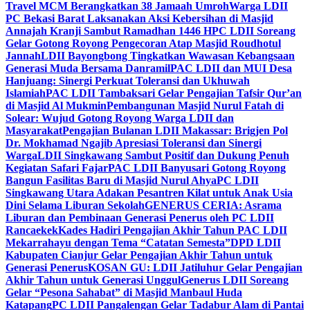
Travel MCM Berangkatkan 38 Jamaah Umroh
Warga LDII
PC Bekasi Barat Laksanakan Aksi Kebersihan di Masjid
Annajah Kranji Sambut Ramadhan 1446 H
PC LDII Soreang
Gelar Gotong Royong Pengecoran Atap Masjid Roudhotul
Jannah
LDII Bayongbong Tingkatkan Wawasan Kebangsaan
Generasi Muda Bersama Danramil
PAC LDII dan MUI Desa
Hanjuang: Sinergi Perkuat Toleransi dan Ukhuwah
Islamiah
PAC LDII Tambaksari Gelar Pengajian Tafsir Qur’an
di Masjid Al Mukmin
Pembangunan Masjid Nurul Fatah di
Solear: Wujud Gotong Royong Warga LDII dan
Masyarakat
Pengajian Bulanan LDII Makassar: Brigjen Pol
Dr. Mokhamad Ngajib Apresiasi Toleransi dan Sinergi
Warga
LDII Singkawang Sambut Positif dan Dukung Penuh
Kegiatan Safari Fajar
PAC LDII Banyusari Gotong Royong
Bangun Fasilitas Baru di Masjid Nurul Ahya
PC LDII
Singkawang Utara Adakan Pesantren Kilat untuk Anak Usia
Dini Selama Liburan Sekolah
GENERUS CERIA: Asrama
Liburan dan Pembinaan Generasi Penerus oleh PC LDII
Rancaekek
Kades Hadiri Pengajian Akhir Tahun PAC LDII
Mekarrahayu dengan Tema “Catatan Semesta”
DPD LDII
Kabupaten Cianjur Gelar Pengajian Akhir Tahun untuk
Generasi Penerus
KOSAN GU: LDII Jatiluhur Gelar Pengajian
Akhir Tahun untuk Generasi Unggul
Generus LDII Soreang
Gelar “Pesona Sahabat” di Masjid Manbaul Huda
Katapang
PC LDII Pangalengan Gelar Tadabur Alam di Pantai