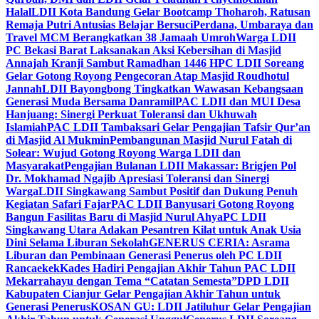
Halal
LDII Kota Bandung Gelar Bootcamp Thoharoh, Ratusan
Remaja Putri Antusias Belajar Bersuci
Perdana, Umbaraya dan
Travel MCM Berangkatkan 38 Jamaah Umroh
Warga LDII
PC Bekasi Barat Laksanakan Aksi Kebersihan di Masjid
Annajah Kranji Sambut Ramadhan 1446 H
PC LDII Soreang
Gelar Gotong Royong Pengecoran Atap Masjid Roudhotul
Jannah
LDII Bayongbong Tingkatkan Wawasan Kebangsaan
Generasi Muda Bersama Danramil
PAC LDII dan MUI Desa
Hanjuang: Sinergi Perkuat Toleransi dan Ukhuwah
Islamiah
PAC LDII Tambaksari Gelar Pengajian Tafsir Qur’an
di Masjid Al Mukmin
Pembangunan Masjid Nurul Fatah di
Solear: Wujud Gotong Royong Warga LDII dan
Masyarakat
Pengajian Bulanan LDII Makassar: Brigjen Pol
Dr. Mokhamad Ngajib Apresiasi Toleransi dan Sinergi
Warga
LDII Singkawang Sambut Positif dan Dukung Penuh
Kegiatan Safari Fajar
PAC LDII Banyusari Gotong Royong
Bangun Fasilitas Baru di Masjid Nurul Ahya
PC LDII
Singkawang Utara Adakan Pesantren Kilat untuk Anak Usia
Dini Selama Liburan Sekolah
GENERUS CERIA: Asrama
Liburan dan Pembinaan Generasi Penerus oleh PC LDII
Rancaekek
Kades Hadiri Pengajian Akhir Tahun PAC LDII
Mekarrahayu dengan Tema “Catatan Semesta”
DPD LDII
Kabupaten Cianjur Gelar Pengajian Akhir Tahun untuk
Generasi Penerus
KOSAN GU: LDII Jatiluhur Gelar Pengajian