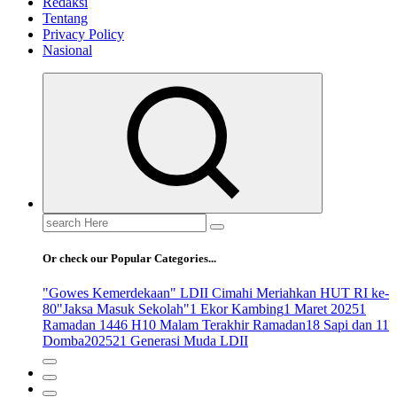
Redaksi
Tentang
Privacy Policy
Nasional
Search
for:
Or check our Popular Categories...
"Gowes Kemerdekaan" LDII Cimahi Meriahkan HUT RI ke-
80
"Jaksa Masuk Sekolah"
1 Ekor Kambing
1 Maret 2025
1
Ramadan 1446 H
10 Malam Terakhir Ramadan
18 Sapi dan 11
Domba
2025
21 Generasi Muda LDII