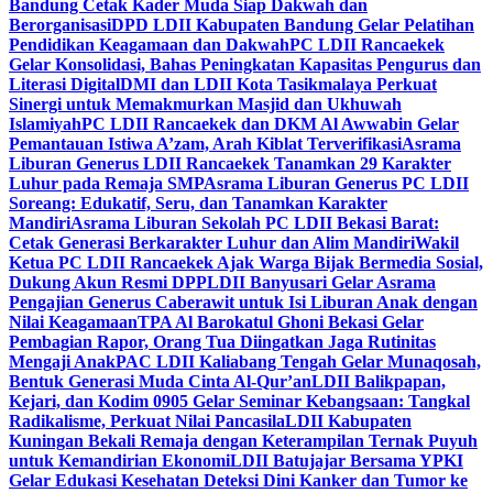
Bandung Cetak Kader Muda Siap Dakwah dan
Berorganisasi
DPD LDII Kabupaten Bandung Gelar Pelatihan
Pendidikan Keagamaan dan Dakwah
PC LDII Rancaekek
Gelar Konsolidasi, Bahas Peningkatan Kapasitas Pengurus dan
Literasi Digital
DMI dan LDII Kota Tasikmalaya Perkuat
Sinergi untuk Memakmurkan Masjid dan Ukhuwah
Islamiyah
PC LDII Rancaekek dan DKM Al Awwabin Gelar
Pemantauan Istiwa A’zam, Arah Kiblat Terverifikasi
Asrama
Liburan Generus LDII Rancaekek Tanamkan 29 Karakter
Luhur pada Remaja SMP
Asrama Liburan Generus PC LDII
Soreang: Edukatif, Seru, dan Tanamkan Karakter
Mandiri
Asrama Liburan Sekolah PC LDII Bekasi Barat:
Cetak Generasi Berkarakter Luhur dan Alim Mandiri
Wakil
Ketua PC LDII Rancaekek Ajak Warga Bijak Bermedia Sosial,
Dukung Akun Resmi DPP
LDII Banyusari Gelar Asrama
Pengajian Generus Caberawit untuk Isi Liburan Anak dengan
Nilai Keagamaan
TPA Al Barokatul Ghoni Bekasi Gelar
Pembagian Rapor, Orang Tua Diingatkan Jaga Rutinitas
Mengaji Anak
PAC LDII Kaliabang Tengah Gelar Munaqosah,
Bentuk Generasi Muda Cinta Al-Qur’an
LDII Balikpapan,
Kejari, dan Kodim 0905 Gelar Seminar Kebangsaan: Tangkal
Radikalisme, Perkuat Nilai Pancasila
LDII Kabupaten
Kuningan Bekali Remaja dengan Keterampilan Ternak Puyuh
untuk Kemandirian Ekonomi
LDII Batujajar Bersama YPKI
Gelar Edukasi Kesehatan Deteksi Dini Kanker dan Tumor ke