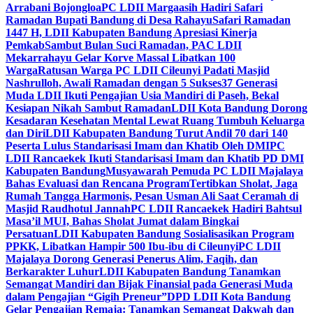
Arrabani Bojongloa
PC LDII Margaasih Hadiri Safari
Ramadan Bupati Bandung di Desa Rahayu
Safari Ramadan
1447 H, LDII Kabupaten Bandung Apresiasi Kinerja
Pemkab
Sambut Bulan Suci Ramadan, PAC LDII
Mekarrahayu Gelar Korve Massal Libatkan 100
Warga
Ratusan Warga PC LDII Cileunyi Padati Masjid
Nashrulloh, Awali Ramadan dengan 5 Sukses
37 Generasi
Muda LDII Ikuti Pengajian Usia Mandiri di Paseh, Bekal
Kesiapan Nikah Sambut Ramadan
LDII Kota Bandung Dorong
Kesadaran Kesehatan Mental Lewat Ruang Tumbuh Keluarga
dan Diri
LDII Kabupaten Bandung Turut Andil 70 dari 140
Peserta Lulus Standarisasi Imam dan Khatib Oleh DMI
PC
LDII Rancaekek Ikuti Standarisasi Imam dan Khatib PD DMI
Kabupaten Bandung
Musyawarah Pemuda PC LDII Majalaya
Bahas Evaluasi dan Rencana Program
Tertibkan Sholat, Jaga
Rumah Tangga Harmonis, Pesan Usman Ali Saat Ceramah di
Masjid Raudhotul Jannah
PC LDII Rancaekek Hadiri Bahtsul
Masa’il MUI, Bahas Sholat Jumat dalam Bingkai
Persatuan
LDII Kabupaten Bandung Sosialisasikan Program
PPKK, Libatkan Hampir 500 Ibu-ibu di Cileunyi
PC LDII
Majalaya Dorong Generasi Penerus Alim, Faqih, dan
Berkarakter Luhur
LDII Kabupaten Bandung Tanamkan
Semangat Mandiri dan Bijak Finansial pada Generasi Muda
dalam Pengajian “Gigih Preneur”
DPD LDII Kota Bandung
Gelar Pengajian Remaja: Tanamkan Semangat Dakwah dan