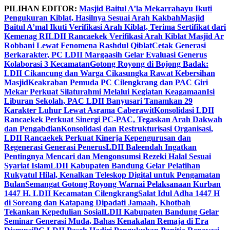
Skip
PILIHAN EDITOR:
Masjid Baitul A’la Mekarrahayu Ikuti
to
Pengukuran Kiblat, Hasilnya Sesuai Arah Kakbah
Masjid
content
Baitul A’mal Ikuti Verifikasi Arah Kiblat, Terima Sertifikat dari
Kemenag RI
LDII Rancaekek Verifikasi Arah Kiblat Masjid Ar
Robbani Lewat Fenomena Rashdul Qiblat
Cetak Generasi
Berkarakter, PC LDII Margaasih Gelar Evaluasi Generus
Kolaborasi 3 Kecamatan
Gotong Royong di Bojong Badak:
LDII Cikancung dan Warga Cikasungka Rawat Kebersihan
Masjid
Keakraban Pemuda PC Cilengkrang dan PAC Giri
Mekar Perkuat Silaturahmi Melalui Kegiatan Keagamaan
Isi
Liburan Sekolah, PAC LDII Banyusari Tanamkan 29
Karakter Luhur Lewat Asrama Caberawit
Konsolidasi LDII
Rancaekek Perkuat Sinergi PC-PAC, Tegaskan Arah Dakwah
dan Pengabdian
Konsolidasi dan Restrukturisasi Organisasi,
LDII Rancaekek Perkuat Kinerja Kepengurusan dan
Regenerasi Generasi Penerus
LDII Baleendah Ingatkan
Pentingnya Mencari dan Mengonsumsi Rezeki Halal Sesuai
Syariat Islam
LDII Kabupaten Bandung Gelar Pelatihan
Rukyatul Hilal, Kenalkan Teleskop Digital untuk Pengamatan
Bulan
Semangat Gotong Royong Warnai Pelaksanaan Kurban
1447 H. LDII Kecamatan Cilengkrang
Salat Idul Adha 1447 H
di Soreang dan Katapang Dipadati Jamaah, Khotbah
Tekankan Kepedulian Sosial
LDII Kabupaten Bandung Gelar
Seminar Generasi Muda, Bahas Kenakalan Remaja di Era