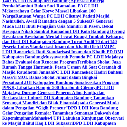
1447 H, LDII Kabupaten Bandung Apresiasi Kinerja
Pemkab
Sambut Bulan Suci Ramadan, PAC LDII
Mekarrahayu Gelar Korve Massal Libatkan 100
Warga
Ratusan Warga PC LDII Cileunyi Padati Masjid
Nashrulloh, Awali Ramadan dengan 5 Sukses
37 Generasi
Muda LDII Ikuti Pengajian Usia Mandiri di Paseh, Bekal
Kesiapan Nikah Sambut Ramadan
LDII Kota Bandung Dorong
Kesadaran Kesehatan Mental Lewat Ruang Tumbuh Keluarga
dan Diri
LDII Kabupaten Bandung Turut Andil 70 dari 140
Peserta Lulus Standarisasi Imam dan Khatib Oleh DMI
PC
LDII Rancaekek Ikuti Standarisasi Imam dan Khatib PD DMI
Kabupaten Bandung
Musyawarah Pemuda PC LDII Majalaya
Bahas Evaluasi dan Rencana Program
Tertibkan Sholat, Jaga
Rumah Tangga Harmonis, Pesan Usman Ali Saat Ceramah di
Masjid Raudhotul Jannah
PC LDII Rancaekek Hadiri Bahtsul
Masa’il MUI, Bahas Sholat Jumat dalam Bingkai
Persatuan
LDII Kabupaten Bandung Sosialisasikan Program
PPKK, Libatkan Hampir 500 Ibu-ibu di Cileunyi
PC LDII
Majalaya Dorong Generasi Penerus Alim, Faqih, dan
Berkarakter Luhur
LDII Kabupaten Bandung Tanamkan
Semangat Mandiri dan Bijak Finansial pada Generasi Muda
dalam Pengajian “Gigih Preneur”
DPD LDII Kota Bandung
Gelar Pengajian Remaja: Tanamkan Semangat Dakwah dan
Kepemimpinan
Mahasiswi UPI Lakukan Kunjungan Observasi
ke Masjid Baitul Haq LDII Sukasari
DPD LDII Kabupaten