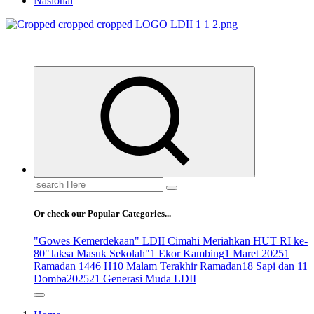
Nasional
ldiikabbandung.or.id
Search
for:
Or check our Popular Categories...
"Gowes Kemerdekaan" LDII Cimahi Meriahkan HUT RI ke-
80
"Jaksa Masuk Sekolah"
1 Ekor Kambing
1 Maret 2025
1
Ramadan 1446 H
10 Malam Terakhir Ramadan
18 Sapi dan 11
Domba
2025
21 Generasi Muda LDII