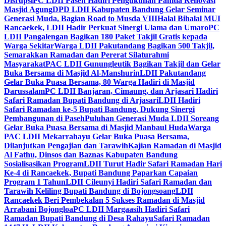
Disrupsi
PC LDII Paseh Hadiri Pengukuhan Panitia Renovasi
Masjid Agung
DPD LDII Kabupaten Bandung Gelar Seminar
Generasi Muda, Bagian Road to Musda VIII
Halal Bihalal MUI
Rancaekek, LDII Hadir Perkuat Sinergi Ulama dan Umaro
PC
LDII Pangalengan Bagikan 180 Paket Takjil Gratis kepada
Warga Sekitar
Warga LDII Pakutandang Bagikan 500 Takjil,
Semarakkan Ramadan dan Pererat Silaturahmi
Masyarakat
PAC LDII Gunungleutik Bagikan Takjil dan Gelar
Buka Bersama di Masjid Al-Manshurin
LDII Pakutandang
Gelar Buka Puasa Bersama, 80 Warga Hadiri di Masjid
Darussalam
PC LDII Banjaran, Cimaung, dan Arjasari Hadiri
Safari Ramadan Bupati Bandung di Arjasari
LDII Hadiri
Safari Ramadan ke-5 Bupati Bandung, Dukung Sinergi
Pembangunan di Paseh
Puluhan Generasi Muda LDII Soreang
Gelar Buka Puasa Bersama di Masjid Manbaul Huda
Warga
PAC LDII Mekarrahayu Gelar Buka Puasa Bersama,
Dilanjutkan Pengajian dan Tarawih
Kajian Ramadan di Masjid
Al Fathu, Dinsos dan Baznas Kabupaten Bandung
Sosialisasikan Program
LDII Turut Hadir Safari Ramadan Hari
Ke-4 di Rancaekek, Bupati Bandung Paparkan Capaian
Program 1 Tahun
LDII Cileunyi Hadiri Safari Ramadan dan
Tarawih Keliling Bupati Bandung di Bojongsoang
LDII
Rancaekek Beri Pembekalan 5 Sukses Ramadan di Masjid
Arrabani Bojongloa
PC LDII Margaasih Hadiri Safari
Ramadan Bupati Bandung di Desa Rahayu
Safari Ramadan