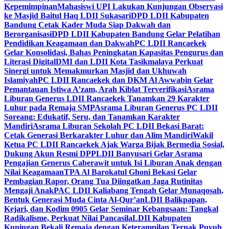
Kepemimpinan
Mahasiswi UPI Lakukan Kunjungan Observasi
ke Masjid Baitul Haq LDII Sukasari
DPD LDII Kabupaten
Bandung Cetak Kader Muda Siap Dakwah dan
Berorganisasi
DPD LDII Kabupaten Bandung Gelar Pelatihan
Pendidikan Keagamaan dan Dakwah
PC LDII Rancaekek
Gelar Konsolidasi, Bahas Peningkatan Kapasitas Pengurus dan
Literasi Digital
DMI dan LDII Kota Tasikmalaya Perkuat
Sinergi untuk Memakmurkan Masjid dan Ukhuwah
Islamiyah
PC LDII Rancaekek dan DKM Al Awwabin Gelar
Pemantauan Istiwa A’zam, Arah Kiblat Terverifikasi
Asrama
Liburan Generus LDII Rancaekek Tanamkan 29 Karakter
Luhur pada Remaja SMP
Asrama Liburan Generus PC LDII
Soreang: Edukatif, Seru, dan Tanamkan Karakter
Mandiri
Asrama Liburan Sekolah PC LDII Bekasi Barat:
Cetak Generasi Berkarakter Luhur dan Alim Mandiri
Wakil
Ketua PC LDII Rancaekek Ajak Warga Bijak Bermedia Sosial,
Dukung Akun Resmi DPP
LDII Banyusari Gelar Asrama
Pengajian Generus Caberawit untuk Isi Liburan Anak dengan
Nilai Keagamaan
TPA Al Barokatul Ghoni Bekasi Gelar
Pembagian Rapor, Orang Tua Diingatkan Jaga Rutinitas
Mengaji Anak
PAC LDII Kaliabang Tengah Gelar Munaqosah,
Bentuk Generasi Muda Cinta Al-Qur’an
LDII Balikpapan,
Kejari, dan Kodim 0905 Gelar Seminar Kebangsaan: Tangkal
Radikalisme, Perkuat Nilai Pancasila
LDII Kabupaten
Kuningan Bekali Remaja dengan Keterampilan Ternak Puyuh