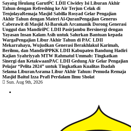
Sayang Heulang Garut
PC LDII Ciwidey Isi Liburan Akhir
Tahun dengan Refreshing ke Air Terjun Celak di
Tenjolaya
Remaja Masjid Sabilla Rosyad Gelar Pengajian
Akhir Tahun dengan Materi Al-Quran
Pengajian Generus
Caberawit di Masjid Al-Barokah Arcamanik Dorong Generasi
Unggul dan Mandiri
PC LDII Pasirjambu Bersinergi dengan
Yayasan Insan Kalam Asih untuk Salurkan Bantuan kepada
Warga
Pengajian Libur Akhir Tahun di PAC LDII
Mekarrahayu, Wujudkan Generasi Berakhlakul Karimah,
Berilmu, dan Mandiri
PPKK LDII Kabupaten Bandung Hadiri
Kajian Syahriyyah MTW Rahmatul Ummah: Tingkatkan
Sinergi dan Ketakwaan
PAC LDII Gedung Air Gelar Pengajian
Pelajar “Pelita 2024” untuk Tingkatkan Kualitas Ibadah
Selama Liburan
Asrama Libur Akhir Tahun: Pemuda Remaja
Masjid Baitul Izza Prafi Perdalam Ilmu Sholat
Sun. Aug 9th, 2026