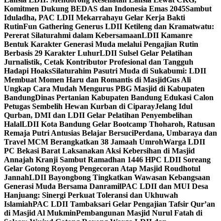
Komitmen Dukung BEDAS dan Indonesia Emas 2045
Sambut
Iduladha, PAC LDII Mekarrahayu Gelar Kerja Bakti
Rutin
Fun Gathering Generus LDII Ketileng dan Kramatwatu:
Pererat Silaturahmi dalam Kebersamaan
LDII Kamanre
Bentuk Karakter Generasi Muda melalui Pengajian Rutin
Berbasis 29 Karakter Luhur
LDII Sulsel Gelar Pelatihan
Jurnalistik, Cetak Kontributor Profesional dan Tangguh
Hadapi Hoaks
Silaturahim Pasutri Muda di Sukabumi: LDII
Membuat Momen Haru dan Romantis di Masjid
Gus Ali
Ungkap Cara Mudah Mengurus PBG Masjid di Kabupaten
Bandung
Dinas Pertanian Kabupaten Bandung Edukasi Calon
Petugas Sembelih Hewan Kurban di Ciparay
Jelang Idul
Qurban, DMI dan LDII Gelar Pelatihan Penyembelihan
Halal
LDII Kota Bandung Gelar Bootcamp Thoharoh, Ratusan
Remaja Putri Antusias Belajar Bersuci
Perdana, Umbaraya dan
Travel MCM Berangkatkan 38 Jamaah Umroh
Warga LDII
PC Bekasi Barat Laksanakan Aksi Kebersihan di Masjid
Annajah Kranji Sambut Ramadhan 1446 H
PC LDII Soreang
Gelar Gotong Royong Pengecoran Atap Masjid Roudhotul
Jannah
LDII Bayongbong Tingkatkan Wawasan Kebangsaan
Generasi Muda Bersama Danramil
PAC LDII dan MUI Desa
Hanjuang: Sinergi Perkuat Toleransi dan Ukhuwah
Islamiah
PAC LDII Tambaksari Gelar Pengajian Tafsir Qur’an
di Masjid Al Mukmin
Pembangunan Masjid Nurul Fatah di