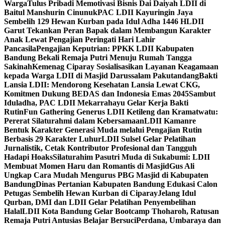
Warga
Tulus Pribadi Memotivasi Bisnis Dai Daiyah LDII di
Baitul Manshurin Cinunuk
PAC LDII Kayuringin Jaya
Sembelih 129 Hewan Kurban pada Idul Adha 1446 H
LDII
Garut Tekankan Peran Bapak dalam Membangun Karakter
Anak Lewat Pengajian Peringati Hari Lahir
Pancasila
Pengajian Keputrian: PPKK LDII Kabupaten
Bandung Bekali Remaja Putri Menuju Rumah Tangga
Sakinah
Kemenag Ciparay Sosialisasikan Layanan Keagamaan
kepada Warga LDII di Masjid Darussalam Pakutandang
Bakti
Lansia LDII: Mendorong Kesehatan Lansia Lewat CKG,
Komitmen Dukung BEDAS dan Indonesia Emas 2045
Sambut
Iduladha, PAC LDII Mekarrahayu Gelar Kerja Bakti
Rutin
Fun Gathering Generus LDII Ketileng dan Kramatwatu:
Pererat Silaturahmi dalam Kebersamaan
LDII Kamanre
Bentuk Karakter Generasi Muda melalui Pengajian Rutin
Berbasis 29 Karakter Luhur
LDII Sulsel Gelar Pelatihan
Jurnalistik, Cetak Kontributor Profesional dan Tangguh
Hadapi Hoaks
Silaturahim Pasutri Muda di Sukabumi: LDII
Membuat Momen Haru dan Romantis di Masjid
Gus Ali
Ungkap Cara Mudah Mengurus PBG Masjid di Kabupaten
Bandung
Dinas Pertanian Kabupaten Bandung Edukasi Calon
Petugas Sembelih Hewan Kurban di Ciparay
Jelang Idul
Qurban, DMI dan LDII Gelar Pelatihan Penyembelihan
Halal
LDII Kota Bandung Gelar Bootcamp Thoharoh, Ratusan
Remaja Putri Antusias Belajar Bersuci
Perdana, Umbaraya dan