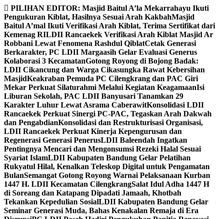
Skip
PILIHAN EDITOR:
Masjid Baitul A’la Mekarrahayu Ikuti
to
Pengukuran Kiblat, Hasilnya Sesuai Arah Kakbah
Masjid
content
Baitul A’mal Ikuti Verifikasi Arah Kiblat, Terima Sertifikat dari
Kemenag RI
LDII Rancaekek Verifikasi Arah Kiblat Masjid Ar
Robbani Lewat Fenomena Rashdul Qiblat
Cetak Generasi
Berkarakter, PC LDII Margaasih Gelar Evaluasi Generus
Kolaborasi 3 Kecamatan
Gotong Royong di Bojong Badak:
LDII Cikancung dan Warga Cikasungka Rawat Kebersihan
Masjid
Keakraban Pemuda PC Cilengkrang dan PAC Giri
Mekar Perkuat Silaturahmi Melalui Kegiatan Keagamaan
Isi
Liburan Sekolah, PAC LDII Banyusari Tanamkan 29
Karakter Luhur Lewat Asrama Caberawit
Konsolidasi LDII
Rancaekek Perkuat Sinergi PC-PAC, Tegaskan Arah Dakwah
dan Pengabdian
Konsolidasi dan Restrukturisasi Organisasi,
LDII Rancaekek Perkuat Kinerja Kepengurusan dan
Regenerasi Generasi Penerus
LDII Baleendah Ingatkan
Pentingnya Mencari dan Mengonsumsi Rezeki Halal Sesuai
Syariat Islam
LDII Kabupaten Bandung Gelar Pelatihan
Rukyatul Hilal, Kenalkan Teleskop Digital untuk Pengamatan
Bulan
Semangat Gotong Royong Warnai Pelaksanaan Kurban
1447 H. LDII Kecamatan Cilengkrang
Salat Idul Adha 1447 H
di Soreang dan Katapang Dipadati Jamaah, Khotbah
Tekankan Kepedulian Sosial
LDII Kabupaten Bandung Gelar
Seminar Generasi Muda, Bahas Kenakalan Remaja di Era