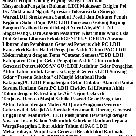
Solear: Wujud Gotong Royong Warga LDII dan
Masyarakat
Pengajian Bulanan LDII Makassar: Brigjen Pol
Dr. Mokhamad Ngajib Apresiasi Toleransi dan Sinergi
Warga
LDII Singkawang Sambut Positif dan Dukung Penuh
Kegiatan Safari Fajar
PAC LDII Banyusari Gotong Royong
Bangun Fasilitas Baru di Masjid Nurul Ahya
PC LDII
Singkawang Utara Adakan Pesantren Kilat untuk Anak Usia
Dini Selama Liburan Sekolah
GENERUS CERIA: Asrama
Liburan dan Pembinaan Generasi Penerus oleh PC LDII
Rancaekek
Kades Hadiri Pengajian Akhir Tahun PAC LDII
Mekarrahayu dengan Tema “Catatan Semesta”
DPD LDII
Kabupaten Cianjur Gelar Pengajian Akhir Tahun untuk
Generasi Penerus
KOSAN GU: LDII Jatiluhur Gelar Pengajian
Akhir Tahun untuk Generasi Unggul
Generus LDII Soreang
Gelar “Pesona Sahabat” di Masjid Manbaul Huda
Katapang
PC LDII Pangalengan Gelar Tadabur Alam di Pantai
Sayang Heulang Garut
PC LDII Ciwidey Isi Liburan Akhir
Tahun dengan Refreshing ke Air Terjun Celak di
Tenjolaya
Remaja Masjid Sabilla Rosyad Gelar Pengajian
Akhir Tahun dengan Materi Al-Quran
Pengajian Generus
Caberawit di Masjid Al-Barokah Arcamanik Dorong Generasi
Unggul dan Mandiri
PC LDII Pasirjambu Bersinergi dengan
Yayasan Insan Kalam Asih untuk Salurkan Bantuan kepada
Warga
Pengajian Libur Akhir Tahun di PAC LDII
Mekarrahayu, Wujudkan Generasi Berakhlakul Karimah,