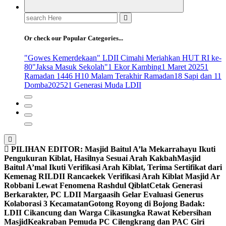
Search
for:
Or check our Popular Categories...
"Gowes Kemerdekaan" LDII Cimahi Meriahkan HUT RI ke-
80
"Jaksa Masuk Sekolah"
1 Ekor Kambing
1 Maret 2025
1
Ramadan 1446 H
10 Malam Terakhir Ramadan
18 Sapi dan 11
Domba
2025
21 Generasi Muda LDII
PILIHAN EDITOR:
Masjid Baitul A’la Mekarrahayu Ikuti
Pengukuran Kiblat, Hasilnya Sesuai Arah Kakbah
Masjid
Baitul A’mal Ikuti Verifikasi Arah Kiblat, Terima Sertifikat dari
Kemenag RI
LDII Rancaekek Verifikasi Arah Kiblat Masjid Ar
Robbani Lewat Fenomena Rashdul Qiblat
Cetak Generasi
Berkarakter, PC LDII Margaasih Gelar Evaluasi Generus
Kolaborasi 3 Kecamatan
Gotong Royong di Bojong Badak:
LDII Cikancung dan Warga Cikasungka Rawat Kebersihan
Masjid
Keakraban Pemuda PC Cilengkrang dan PAC Giri