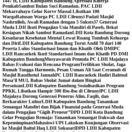
1447 H, LDII Kabupaten Bandung Apresiasi Kinerja
Pemkab
Sambut Bulan Suci Ramadan, PAC LDII
Mekarrahayu Gelar Korve Massal Libatkan 100
Warga
Ratusan Warga PC LDII Cileunyi Padati Masjid
Nashrulloh, Awali Ramadan dengan 5 Sukses
37 Generasi
Muda LDII Ikuti Pengajian Usia Mandiri di Paseh, Bekal
Kesiapan Nikah Sambut Ramadan
LDII Kota Bandung Dorong
Kesadaran Kesehatan Mental Lewat Ruang Tumbuh Keluarga
dan Diri
LDII Kabupaten Bandung Turut Andil 70 dari 140
Peserta Lulus Standarisasi Imam dan Khatib Oleh DMI
PC
LDII Rancaekek Ikuti Standarisasi Imam dan Khatib PD DMI
Kabupaten Bandung
Musyawarah Pemuda PC LDII Majalaya
Bahas Evaluasi dan Rencana Program
Tertibkan Sholat, Jaga
Rumah Tangga Harmonis, Pesan Usman Ali Saat Ceramah di
Masjid Raudhotul Jannah
PC LDII Rancaekek Hadiri Bahtsul
Masa’il MUI, Bahas Sholat Jumat dalam Bingkai
Persatuan
LDII Kabupaten Bandung Sosialisasikan Program
PPKK, Libatkan Hampir 500 Ibu-ibu di Cileunyi
PC LDII
Majalaya Dorong Generasi Penerus Alim, Faqih, dan
Berkarakter Luhur
LDII Kabupaten Bandung Tanamkan
Semangat Mandiri dan Bijak Finansial pada Generasi Muda
dalam Pengajian “Gigih Preneur”
DPD LDII Kota Bandung
Gelar Pengajian Remaja: Tanamkan Semangat Dakwah dan
Kepemimpinan
Mahasiswi UPI Lakukan Kunjungan Observasi
ke Masjid Baitul Haq LDII Sukasari
DPD LDII Kabupaten