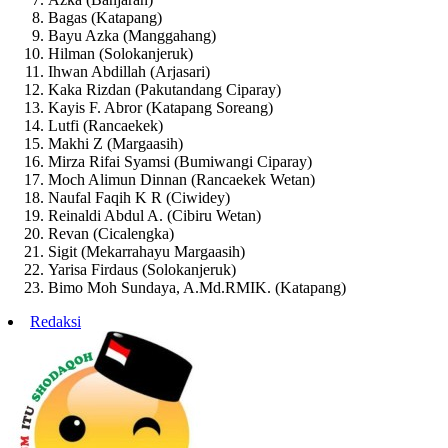
Bagas (Katapang)
Bayu Azka (Manggahang)
Hilman (Solokanjeruk)
Ihwan Abdillah (Arjasari)
Kaka Rizdan (Pakutandang Ciparay)
Kayis F. Abror (Katapang Soreang)
Lutfi (Rancaekek)
Makhi Z (Margaasih)
Mirza Rifai Syamsi (Bumiwangi Ciparay)
Moch Alimun Dinnan (Rancaekek Wetan)
Naufal Faqih K R (Ciwidey)
Reinaldi Abdul A. (Cibiru Wetan)
Revan (Cicalengka)
Sigit (Mekarrahayu Margaasih)
Yarisa Firdaus (Solokanjeruk)
Bimo Moh Sundaya, A.Md.RMIK. (Katapang)
Redaksi