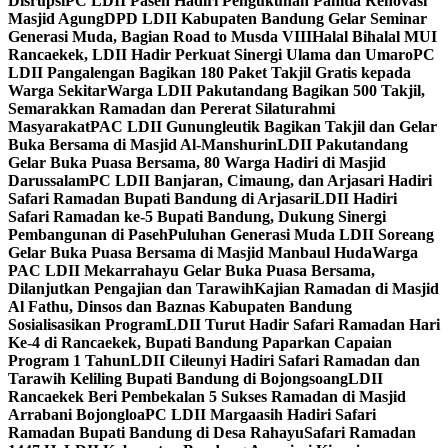
Disrupsi
PC LDII Paseh Hadiri Pengukuhan Panitia Renovasi
Masjid Agung
DPD LDII Kabupaten Bandung Gelar Seminar
Generasi Muda, Bagian Road to Musda VIII
Halal Bihalal MUI
Rancaekek, LDII Hadir Perkuat Sinergi Ulama dan Umaro
PC
LDII Pangalengan Bagikan 180 Paket Takjil Gratis kepada
Warga Sekitar
Warga LDII Pakutandang Bagikan 500 Takjil,
Semarakkan Ramadan dan Pererat Silaturahmi
Masyarakat
PAC LDII Gunungleutik Bagikan Takjil dan Gelar
Buka Bersama di Masjid Al-Manshurin
LDII Pakutandang
Gelar Buka Puasa Bersama, 80 Warga Hadiri di Masjid
Darussalam
PC LDII Banjaran, Cimaung, dan Arjasari Hadiri
Safari Ramadan Bupati Bandung di Arjasari
LDII Hadiri
Safari Ramadan ke-5 Bupati Bandung, Dukung Sinergi
Pembangunan di Paseh
Puluhan Generasi Muda LDII Soreang
Gelar Buka Puasa Bersama di Masjid Manbaul Huda
Warga
PAC LDII Mekarrahayu Gelar Buka Puasa Bersama,
Dilanjutkan Pengajian dan Tarawih
Kajian Ramadan di Masjid
Al Fathu, Dinsos dan Baznas Kabupaten Bandung
Sosialisasikan Program
LDII Turut Hadir Safari Ramadan Hari
Ke-4 di Rancaekek, Bupati Bandung Paparkan Capaian
Program 1 Tahun
LDII Cileunyi Hadiri Safari Ramadan dan
Tarawih Keliling Bupati Bandung di Bojongsoang
LDII
Rancaekek Beri Pembekalan 5 Sukses Ramadan di Masjid
Arrabani Bojongloa
PC LDII Margaasih Hadiri Safari
Ramadan Bupati Bandung di Desa Rahayu
Safari Ramadan