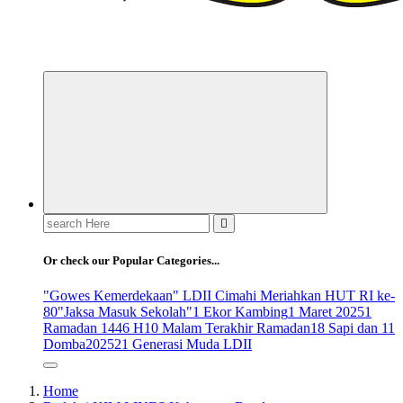
ldiikabbandung.or.id
Search
for:
Or check our Popular Categories...
"Gowes Kemerdekaan" LDII Cimahi Meriahkan HUT RI ke-
80
"Jaksa Masuk Sekolah"
1 Ekor Kambing
1 Maret 2025
1
Ramadan 1446 H
10 Malam Terakhir Ramadan
18 Sapi dan 11
Domba
2025
21 Generasi Muda LDII
Home