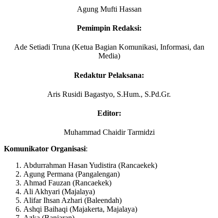
Agung Mufti Hassan
Pemimpin Redaksi
:
Ade Setiadi Truna (Ketua Bagian Komunikasi, Informasi, dan
Media)
Redaktur Pelaksana
:
Aris Rusidi Bagastyo, S.Hum., S.Pd.Gr.
Editor
:
Muhammad Chaidir Tarmidzi
Komunikator Organisasi
:
Abdurrahman Hasan Yudistira (Rancaekek)
Agung Permana (Pangalengan)
Ahmad Fauzan (Rancaekek)
Ali Akhyari (Majalaya)
Alifar Ihsan Azhari (Baleendah)
Ashqi Baihaqi (Majakerta, Majalaya)
Azka (Banjaran)