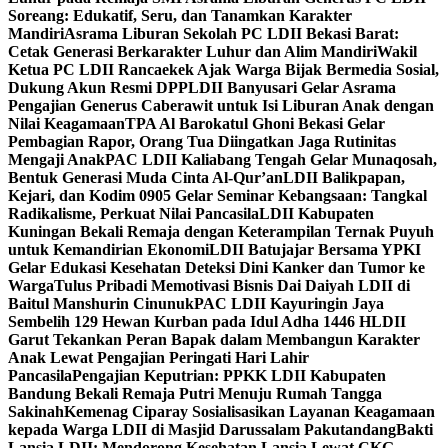
Soreang: Edukatif, Seru, dan Tanamkan Karakter
Mandiri
Asrama Liburan Sekolah PC LDII Bekasi Barat:
Cetak Generasi Berkarakter Luhur dan Alim Mandiri
Wakil
Ketua PC LDII Rancaekek Ajak Warga Bijak Bermedia Sosial,
Dukung Akun Resmi DPP
LDII Banyusari Gelar Asrama
Pengajian Generus Caberawit untuk Isi Liburan Anak dengan
Nilai Keagamaan
TPA Al Barokatul Ghoni Bekasi Gelar
Pembagian Rapor, Orang Tua Diingatkan Jaga Rutinitas
Mengaji Anak
PAC LDII Kaliabang Tengah Gelar Munaqosah,
Bentuk Generasi Muda Cinta Al-Qur’an
LDII Balikpapan,
Kejari, dan Kodim 0905 Gelar Seminar Kebangsaan: Tangkal
Radikalisme, Perkuat Nilai Pancasila
LDII Kabupaten
Kuningan Bekali Remaja dengan Keterampilan Ternak Puyuh
untuk Kemandirian Ekonomi
LDII Batujajar Bersama YPKI
Gelar Edukasi Kesehatan Deteksi Dini Kanker dan Tumor ke
Warga
Tulus Pribadi Memotivasi Bisnis Dai Daiyah LDII di
Baitul Manshurin Cinunuk
PAC LDII Kayuringin Jaya
Sembelih 129 Hewan Kurban pada Idul Adha 1446 H
LDII
Garut Tekankan Peran Bapak dalam Membangun Karakter
Anak Lewat Pengajian Peringati Hari Lahir
Pancasila
Pengajian Keputrian: PPKK LDII Kabupaten
Bandung Bekali Remaja Putri Menuju Rumah Tangga
Sakinah
Kemenag Ciparay Sosialisasikan Layanan Keagamaan
kepada Warga LDII di Masjid Darussalam Pakutandang
Bakti
Lansia LDII: Mendorong Kesehatan Lansia Lewat CKG,