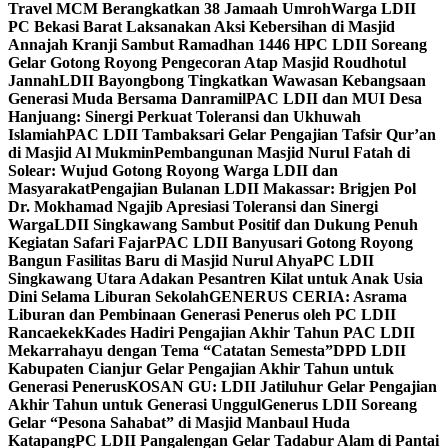
Travel MCM Berangkatkan 38 Jamaah Umroh
Warga LDII
PC Bekasi Barat Laksanakan Aksi Kebersihan di Masjid
Annajah Kranji Sambut Ramadhan 1446 H
PC LDII Soreang
Gelar Gotong Royong Pengecoran Atap Masjid Roudhotul
Jannah
LDII Bayongbong Tingkatkan Wawasan Kebangsaan
Generasi Muda Bersama Danramil
PAC LDII dan MUI Desa
Hanjuang: Sinergi Perkuat Toleransi dan Ukhuwah
Islamiah
PAC LDII Tambaksari Gelar Pengajian Tafsir Qur’an
di Masjid Al Mukmin
Pembangunan Masjid Nurul Fatah di
Solear: Wujud Gotong Royong Warga LDII dan
Masyarakat
Pengajian Bulanan LDII Makassar: Brigjen Pol
Dr. Mokhamad Ngajib Apresiasi Toleransi dan Sinergi
Warga
LDII Singkawang Sambut Positif dan Dukung Penuh
Kegiatan Safari Fajar
PAC LDII Banyusari Gotong Royong
Bangun Fasilitas Baru di Masjid Nurul Ahya
PC LDII
Singkawang Utara Adakan Pesantren Kilat untuk Anak Usia
Dini Selama Liburan Sekolah
GENERUS CERIA: Asrama
Liburan dan Pembinaan Generasi Penerus oleh PC LDII
Rancaekek
Kades Hadiri Pengajian Akhir Tahun PAC LDII
Mekarrahayu dengan Tema “Catatan Semesta”
DPD LDII
Kabupaten Cianjur Gelar Pengajian Akhir Tahun untuk
Generasi Penerus
KOSAN GU: LDII Jatiluhur Gelar Pengajian
Akhir Tahun untuk Generasi Unggul
Generus LDII Soreang
Gelar “Pesona Sahabat” di Masjid Manbaul Huda
Katapang
PC LDII Pangalengan Gelar Tadabur Alam di Pantai