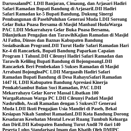
Darussalam
PC LDII Banjaran, Cimaung, dan Arjasari Hadiri
Safari Ramadan Bupati Bandung di Arjasari
LDII Hadiri
Safari Ramadan ke-5 Bupati Bandung, Dukung Sinergi
Pembangunan di Paseh
Puluhan Generasi Muda LDII Soreang
Gelar Buka Puasa Bersama di Masjid Manbaul Huda
Warga
PAC LDII Mekarrahayu Gelar Buka Puasa Bersama,
Dilanjutkan Pengajian dan Tarawih
Kajian Ramadan di Masjid
Al Fathu, Dinsos dan Baznas Kabupaten Bandung
Sosialisasikan Program
LDII Turut Hadir Safari Ramadan Hari
Ke-4 di Rancaekek, Bupati Bandung Paparkan Capaian
Program 1 Tahun
LDII Cileunyi Hadiri Safari Ramadan dan
Tarawih Keliling Bupati Bandung di Bojongsoang
LDII
Rancaekek Beri Pembekalan 5 Sukses Ramadan di Masjid
Arrabani Bojongloa
PC LDII Margaasih Hadiri Safari
Ramadan Bupati Bandung di Desa Rahayu
Safari Ramadan
1447 H, LDII Kabupaten Bandung Apresiasi Kinerja
Pemkab
Sambut Bulan Suci Ramadan, PAC LDII
Mekarrahayu Gelar Korve Massal Libatkan 100
Warga
Ratusan Warga PC LDII Cileunyi Padati Masjid
Nashrulloh, Awali Ramadan dengan 5 Sukses
37 Generasi
Muda LDII Ikuti Pengajian Usia Mandiri di Paseh, Bekal
Kesiapan Nikah Sambut Ramadan
LDII Kota Bandung Dorong
Kesadaran Kesehatan Mental Lewat Ruang Tumbuh Keluarga
dan Diri
LDII Kabupaten Bandung Turut Andil 70 dari 140
Peserta Lulus Standarisasi Imam dan Khatib Oleh DMI
PC