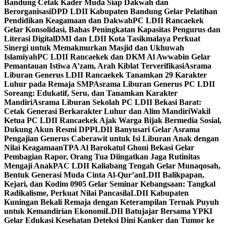
Bandung Cetak Kader Muda Siap Dakwah dan
Berorganisasi
DPD LDII Kabupaten Bandung Gelar Pelatihan
Pendidikan Keagamaan dan Dakwah
PC LDII Rancaekek
Gelar Konsolidasi, Bahas Peningkatan Kapasitas Pengurus dan
Literasi Digital
DMI dan LDII Kota Tasikmalaya Perkuat
Sinergi untuk Memakmurkan Masjid dan Ukhuwah
Islamiyah
PC LDII Rancaekek dan DKM Al Awwabin Gelar
Pemantauan Istiwa A’zam, Arah Kiblat Terverifikasi
Asrama
Liburan Generus LDII Rancaekek Tanamkan 29 Karakter
Luhur pada Remaja SMP
Asrama Liburan Generus PC LDII
Soreang: Edukatif, Seru, dan Tanamkan Karakter
Mandiri
Asrama Liburan Sekolah PC LDII Bekasi Barat:
Cetak Generasi Berkarakter Luhur dan Alim Mandiri
Wakil
Ketua PC LDII Rancaekek Ajak Warga Bijak Bermedia Sosial,
Dukung Akun Resmi DPP
LDII Banyusari Gelar Asrama
Pengajian Generus Caberawit untuk Isi Liburan Anak dengan
Nilai Keagamaan
TPA Al Barokatul Ghoni Bekasi Gelar
Pembagian Rapor, Orang Tua Diingatkan Jaga Rutinitas
Mengaji Anak
PAC LDII Kaliabang Tengah Gelar Munaqosah,
Bentuk Generasi Muda Cinta Al-Qur’an
LDII Balikpapan,
Kejari, dan Kodim 0905 Gelar Seminar Kebangsaan: Tangkal
Radikalisme, Perkuat Nilai Pancasila
LDII Kabupaten
Kuningan Bekali Remaja dengan Keterampilan Ternak Puyuh
untuk Kemandirian Ekonomi
LDII Batujajar Bersama YPKI
Gelar Edukasi Kesehatan Deteksi Dini Kanker dan Tumor ke