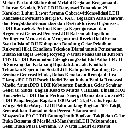
Mekar Perkuat Silaturahmi Melalui Kegiatan Keagamaan
Isi
Liburan Sekolah, PAC LDII Banyusari Tanamkan 29
Karakter Luhur Lewat Asrama Caberawit
Konsolidasi LDII
Rancaekek Perkuat Sinergi PC-PAC, Tegaskan Arah Dakwah
dan Pengabdian
Konsolidasi dan Restrukturisasi Organisasi,
LDII Rancaekek Perkuat Kinerja Kepengurusan dan
Regenerasi Generasi Penerus
LDII Baleendah Ingatkan
Pentingnya Mencari dan Mengonsumsi Rezeki Halal Sesuai
Syariat Islam
LDII Kabupaten Bandung Gelar Pelatihan
Rukyatul Hilal, Kenalkan Teleskop Digital untuk Pengamatan
Bulan
Semangat Gotong Royong Warnai Pelaksanaan Kurban
1447 H. LDII Kecamatan Cilengkrang
Salat Idul Adha 1447 H
di Soreang dan Katapang Dipadati Jamaah, Khotbah
Tekankan Kepedulian Sosial
LDII Kabupaten Bandung Gelar
Seminar Generasi Muda, Bahas Kenakalan Remaja di Era
Disrupsi
PC LDII Paseh Hadiri Pengukuhan Panitia Renovasi
Masjid Agung
DPD LDII Kabupaten Bandung Gelar Seminar
Generasi Muda, Bagian Road to Musda VIII
Halal Bihalal MUI
Rancaekek, LDII Hadir Perkuat Sinergi Ulama dan Umaro
PC
LDII Pangalengan Bagikan 180 Paket Takjil Gratis kepada
Warga Sekitar
Warga LDII Pakutandang Bagikan 500 Takjil,
Semarakkan Ramadan dan Pererat Silaturahmi
Masyarakat
PAC LDII Gunungleutik Bagikan Takjil dan Gelar
Buka Bersama di Masjid Al-Manshurin
LDII Pakutandang
Gelar Buka Puasa Bersama, 80 Warga Hadiri di Masjid