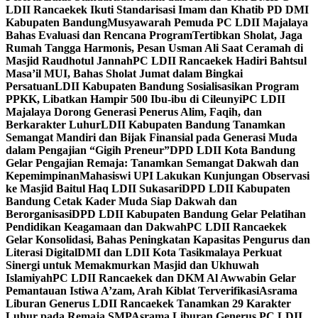
LDII Rancaekek Ikuti Standarisasi Imam dan Khatib PD DMI
Kabupaten Bandung
Musyawarah Pemuda PC LDII Majalaya
Bahas Evaluasi dan Rencana Program
Tertibkan Sholat, Jaga
Rumah Tangga Harmonis, Pesan Usman Ali Saat Ceramah di
Masjid Raudhotul Jannah
PC LDII Rancaekek Hadiri Bahtsul
Masa’il MUI, Bahas Sholat Jumat dalam Bingkai
Persatuan
LDII Kabupaten Bandung Sosialisasikan Program
PPKK, Libatkan Hampir 500 Ibu-ibu di Cileunyi
PC LDII
Majalaya Dorong Generasi Penerus Alim, Faqih, dan
Berkarakter Luhur
LDII Kabupaten Bandung Tanamkan
Semangat Mandiri dan Bijak Finansial pada Generasi Muda
dalam Pengajian “Gigih Preneur”
DPD LDII Kota Bandung
Gelar Pengajian Remaja: Tanamkan Semangat Dakwah dan
Kepemimpinan
Mahasiswi UPI Lakukan Kunjungan Observasi
ke Masjid Baitul Haq LDII Sukasari
DPD LDII Kabupaten
Bandung Cetak Kader Muda Siap Dakwah dan
Berorganisasi
DPD LDII Kabupaten Bandung Gelar Pelatihan
Pendidikan Keagamaan dan Dakwah
PC LDII Rancaekek
Gelar Konsolidasi, Bahas Peningkatan Kapasitas Pengurus dan
Literasi Digital
DMI dan LDII Kota Tasikmalaya Perkuat
Sinergi untuk Memakmurkan Masjid dan Ukhuwah
Islamiyah
PC LDII Rancaekek dan DKM Al Awwabin Gelar
Pemantauan Istiwa A’zam, Arah Kiblat Terverifikasi
Asrama
Liburan Generus LDII Rancaekek Tanamkan 29 Karakter
Luhur pada Remaja SMP
Asrama Liburan Generus PC LDII