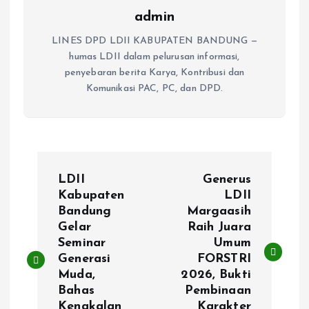
admin
LINES DPD LDII KABUPATEN BANDUNG —
humas LDII dalam pelurusan informasi,
penyebaran berita Karya, Kontribusi dan
Komunikasi PAC, PC, dan DPD.
P
LDII
Generus
o
Kabupaten
LDII
Bandung
Margaasih
Gelar
Raih Juara
s
Seminar
Umum
Generasi
FORSTRI
t
Muda,
2026, Bukti
Bahas
Pembinaan
n
Kenakalan
Karakter