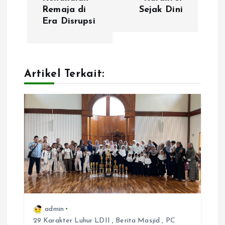
Remaja di
Sejak Dini
a
Era Disrupsi
v
i
Artikel Terkait:
g
a
t
i
o
admin
n
29 Karakter Luhur LDII
,
Berita Masjid
,
PC