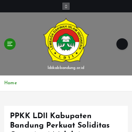
S
k
i
p
t
o
c
o
n
t
ldiikabbandung.or.id
e
n
Home
t
PPKK LDII Kabupaten
Bandung Perkuat Soliditas