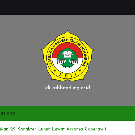
ldiikabbandung.or.id
asional
amkan 29 Karakter Luhur Lewat Asrama Caberawit