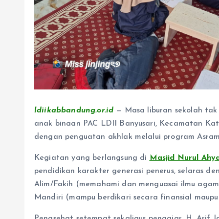
ldiikabbandung.or.id
— Masa liburan sekolah tak
anak binaan PAC LDII Banyusari, Kecamatan Katap
dengan penguatan akhlak melalui program Asram
Kegiatan yang berlangsung di
Masjid Nurul Ahy
pendidikan karakter generasi penerus, selaras den
Alim/Fakih (memahami dan menguasai ilmu agama),
Mandiri (mampu berdikari secara finansial maupun
Penasehat setempat sekaligus pengajar, H. Arif J