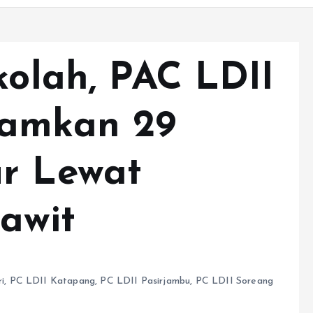
kolah, PAC LDII
namkan 29
r Lewat
awit
i
,
PC LDII Katapang
,
PC LDII Pasirjambu
,
PC LDII Soreang