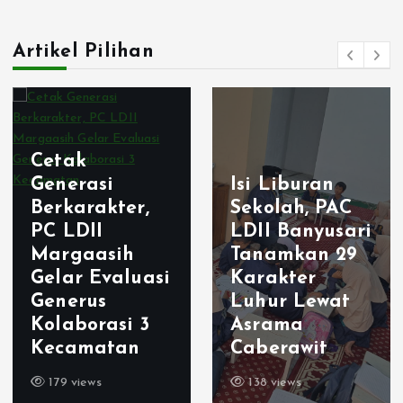
p
Artikel Pilihan
a
g
i
Cetak
Generasi
Isi Liburan
n
Berkarakter,
Sekolah, PAC
PC LDII
LDII Banyusari
a
Margaasih
Tanamkan 29
Gelar Evaluasi
Karakter
t
Generus
Luhur Lewat
Kolaborasi 3
Asrama
i
Kecamatan
Caberawit
o
179 views
138 views