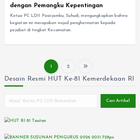
dengan Pemangku Kepentingan
Ketua PC LDII Pasirjambu, Suhudi, mengungkapkan bahwa
kegiatan ini merupakan wujud penghormatan kepada
pejabat di tingkat Kecamatan.
1
2
P
Desain Resmi HUT Ke-81 Kemerdekaan RI
o
s
Cari Artikel
t
s