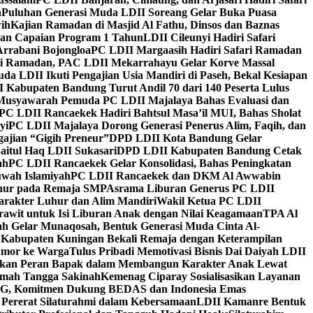
h
Puluhan Generasi Muda LDII Soreang Gelar Buka Puasa
ih
Kajian Ramadan di Masjid Al Fathu, Dinsos dan Baznas
kan Capaian Program 1 Tahun
LDII Cileunyi Hadiri Safari
Arrabani Bojongloa
PC LDII Margaasih Hadiri Safari Ramadan
i Ramadan, PAC LDII Mekarrahayu Gelar Korve Massal
da LDII Ikuti Pengajian Usia Mandiri di Paseh, Bekal Kesiapan
 Kabupaten Bandung Turut Andil 70 dari 140 Peserta Lulus
Musyawarah Pemuda PC LDII Majalaya Bahas Evaluasi dan
PC LDII Rancaekek Hadiri Bahtsul Masa’il MUI, Bahas Sholat
yi
PC LDII Majalaya Dorong Generasi Penerus Alim, Faqih, dan
ajian “Gigih Preneur”
DPD LDII Kota Bandung Gelar
aitul Haq LDII Sukasari
DPD LDII Kabupaten Bandung Cetak
ah
PC LDII Rancaekek Gelar Konsolidasi, Bahas Peningkatan
wah Islamiyah
PC LDII Rancaekek dan DKM Al Awwabin
hur pada Remaja SMP
Asrama Liburan Generus PC LDII
arakter Luhur dan Alim Mandiri
Wakil Ketua PC LDII
rawit untuk Isi Liburan Anak dengan Nilai Keagamaan
TPA Al
h Gelar Munaqosah, Bentuk Generasi Muda Cinta Al-
 Kabupaten Kuningan Bekali Remaja dengan Keterampilan
Tumor ke Warga
Tulus Pribadi Memotivasi Bisnis Dai Daiyah LDII
nkan Peran Bapak dalam Membangun Karakter Anak Lewat
umah Tangga Sakinah
Kemenag Ciparay Sosialisasikan Layanan
CKG, Komitmen Dukung BEDAS dan Indonesia Emas
 Pererat Silaturahmi dalam Kebersamaan
LDII Kamanre Bentuk