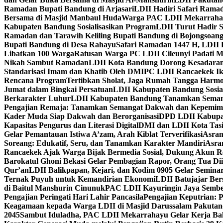
Ramadan Bupati Bandung di Arjasari
LDII Hadiri Safari Rama
Bersama di Masjid Manbaul Huda
Warga PAC LDII Mekarrahayu
Kabupaten Bandung Sosialisasikan Program
LDII Turut Hadir 
Ramadan dan Tarawih Keliling Bupati Bandung di Bojongsoan
Bupati Bandung di Desa Rahayu
Safari Ramadan 1447 H, LDII 
Libatkan 100 Warga
Ratusan Warga PC LDII Cileunyi Padati M
Nikah Sambut Ramadan
LDII Kota Bandung Dorong Kesadaran
Standarisasi Imam dan Khatib Oleh DMI
PC LDII Rancaekek Ik
Rencana Program
Tertibkan Sholat, Jaga Rumah Tangga Harmo
Jumat dalam Bingkai Persatuan
LDII Kabupaten Bandung Sosial
Berkarakter Luhur
LDII Kabupaten Bandung Tanamkan Semangat
Pengajian Remaja: Tanamkan Semangat Dakwah dan Kepemim
Kader Muda Siap Dakwah dan Berorganisasi
DPD LDII Kabupat
Kapasitas Pengurus dan Literasi Digital
DMI dan LDII Kota Tas
Gelar Pemantauan Istiwa A’zam, Arah Kiblat Terverifikasi
Asram
Soreang: Edukatif, Seru, dan Tanamkan Karakter Mandiri
Asra
Rancaekek Ajak Warga Bijak Bermedia Sosial, Dukung Akun 
Barokatul Ghoni Bekasi Gelar Pembagian Rapor, Orang Tua Dii
Qur’an
LDII Balikpapan, Kejari, dan Kodim 0905 Gelar Seminar
Ternak Puyuh untuk Kemandirian Ekonomi
LDII Batujajar Be
di Baitul Manshurin Cinunuk
PAC LDII Kayuringin Jaya Sembe
Pengajian Peringati Hari Lahir Pancasila
Pengajian Keputrian:
Keagamaan kepada Warga LDII di Masjid Darussalam Pakuta
2045
Sambut Iduladha, PAC LDII Mekarrahayu Gelar Kerja Bak