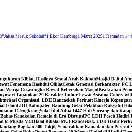
0
"Jaksa Masuk Sekolah"
1 Ekor Kambing
1 Maret 2025
1 Ramadan 14
engukuran Kiblat, Hasilnya Sesuai Arah Kakbah
Masjid Baitul A’m
Lewat Fenomena Rashdul Qiblat
Cetak Generasi Berkarakter, PC L
dan Warga Cikasungka Rawat Kebersihan Masjid
Keakraban Pemu
anyusari Tanamkan 29 Karakter Luhur Lewat Asrama Caberawit
ukturisasi Organisasi, LDII Rancaekek Perkuat Kinerja Kepengur
at Islam
LDII Kabupaten Bandung Gelar Pelatihan Rukyatul Hila
amatan Cilengkrang
Salat Idul Adha 1447 H di Soreang dan Kat
Bahas Kenakalan Remaja di Era Disrupsi
PC LDII Paseh Hadiri 
d to Musda VIII
Halal Bihalal MUI Rancaekek, LDII Hadir Perk
andang Bagikan 500 Takjil, Semarakkan Ramadan dan Pererat 
ang Gelar Buka Puasa Bersama, 80 Warga Hadiri di Masjid Dar