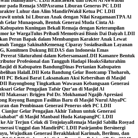
wah Islamiyah
PC LDII Rancaekek dan DKM Al Awwabin
hur pada Remaja SMP
Asrama Liburan Generus PC LDII
arakter Luhur dan Alim Mandiri
Wakil Ketua PC LDII
rawit untuk Isi Liburan Anak dengan Nilai Keagamaan
TPA Al
h Gelar Munaqosah, Bentuk Generasi Muda Cinta Al-
 Kabupaten Kuningan Bekali Remaja dengan Keterampilan
Tumor ke Warga
Tulus Pribadi Memotivasi Bisnis Dai Daiyah LDII
nkan Peran Bapak dalam Membangun Karakter Anak Lewat
umah Tangga Sakinah
Kemenag Ciparay Sosialisasikan Layanan
CKG, Komitmen Dukung BEDAS dan Indonesia Emas
 Pererat Silaturahmi dalam Kebersamaan
LDII Kamanre Bentuk
ntributor Profesional dan Tangguh Hadapi Hoaks
Silaturahim
asjid di Kabupaten Bandung
Dinas Pertanian Kabupaten
belihan Halal
LDII Kota Bandung Gelar Bootcamp Thoharoh,
I PC Bekasi Barat Laksanakan Aksi Kebersihan di Masjid
DII Bayongbong Tingkatkan Wawasan Kebangsaan Generasi
ari Gelar Pengajian Tafsir Qur’an di Masjid Al
II Makassar: Brigjen Pol Dr. Mokhamad Ngajib Apresiasi
ng Royong Bangun Fasilitas Baru di Masjid Nurul Ahya
PC
n dan Pembinaan Generasi Penerus oleh PC LDII
Cianjur Gelar Pengajian Akhir Tahun untuk Generasi
 Sahabat” di Masjid Manbaul Huda Katapang
PC LDII
ke Air Terjun Celak di Tenjolaya
Remaja Masjid Sabilla Rosyad
enerasi Unggul dan Mandiri
PC LDII Pasirjambu Bersinergi
ayu, Wujudkan Generasi Berakhlakul Karimah, Berilmu, dan