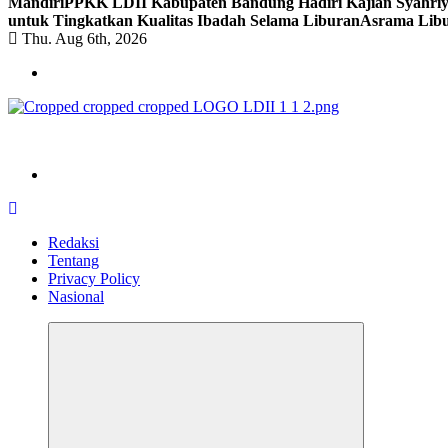
Mandiri
PPKK LDII Kabupaten Bandung Hadiri Kajian Syahri
untuk Tingkatkan Kualitas Ibadah Selama Liburan
Asrama Libu
Thu. Aug 6th, 2026
ldiikabbandung.or.id
Redaksi
Tentang
Privacy Policy
Nasional