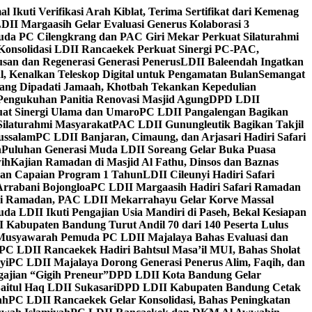
al Ikuti Verifikasi Arah Kiblat, Terima Sertifikat dari Kemenag
DII Margaasih Gelar Evaluasi Generus Kolaborasi 3
da PC Cilengkrang dan PAC Giri Mekar Perkuat Silaturahmi
Konsolidasi LDII Rancaekek Perkuat Sinergi PC-PAC,
usan dan Regenerasi Generasi Penerus
LDII Baleendah Ingatkan
l, Kenalkan Teleskop Digital untuk Pengamatan Bulan
Semangat
apang Dipadati Jamaah, Khotbah Tekankan Kepedulian
Pengukuhan Panitia Renovasi Masjid Agung
DPD LDII
uat Sinergi Ulama dan Umaro
PC LDII Pangalengan Bagikan
Silaturahmi Masyarakat
PAC LDII Gunungleutik Bagikan Takjil
ussalam
PC LDII Banjaran, Cimaung, dan Arjasari Hadiri Safari
h
Puluhan Generasi Muda LDII Soreang Gelar Buka Puasa
ih
Kajian Ramadan di Masjid Al Fathu, Dinsos dan Baznas
kan Capaian Program 1 Tahun
LDII Cileunyi Hadiri Safari
Arrabani Bojongloa
PC LDII Margaasih Hadiri Safari Ramadan
i Ramadan, PAC LDII Mekarrahayu Gelar Korve Massal
da LDII Ikuti Pengajian Usia Mandiri di Paseh, Bekal Kesiapan
 Kabupaten Bandung Turut Andil 70 dari 140 Peserta Lulus
Musyawarah Pemuda PC LDII Majalaya Bahas Evaluasi dan
PC LDII Rancaekek Hadiri Bahtsul Masa’il MUI, Bahas Sholat
yi
PC LDII Majalaya Dorong Generasi Penerus Alim, Faqih, dan
ajian “Gigih Preneur”
DPD LDII Kota Bandung Gelar
aitul Haq LDII Sukasari
DPD LDII Kabupaten Bandung Cetak
ah
PC LDII Rancaekek Gelar Konsolidasi, Bahas Peningkatan