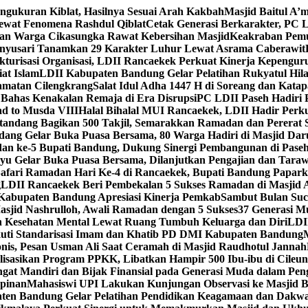
engukuran Kiblat, Hasilnya Sesuai Arah Kakbah
Masjid Baitul A’m
Lewat Fenomena Rashdul Qiblat
Cetak Generasi Berkarakter, PC L
dan Warga Cikasungka Rawat Kebersihan Masjid
Keakraban Pemu
anyusari Tanamkan 29 Karakter Luhur Lewat Asrama Caberawit
ukturisasi Organisasi, LDII Rancaekek Perkuat Kinerja Kepengur
at Islam
LDII Kabupaten Bandung Gelar Pelatihan Rukyatul Hila
amatan Cilengkrang
Salat Idul Adha 1447 H di Soreang dan Kat
Bahas Kenakalan Remaja di Era Disrupsi
PC LDII Paseh Hadiri 
d to Musda VIII
Halal Bihalal MUI Rancaekek, LDII Hadir Perk
andang Bagikan 500 Takjil, Semarakkan Ramadan dan Pererat 
ang Gelar Buka Puasa Bersama, 80 Warga Hadiri di Masjid Dar
dan ke-5 Bupati Bandung, Dukung Sinergi Pembangunan di Pase
 Gelar Buka Puasa Bersama, Dilanjutkan Pengajian dan Taraw
Safari Ramadan Hari Ke-4 di Rancaekek, Bupati Bandung Papar
g
LDII Rancaekek Beri Pembekalan 5 Sukses Ramadan di Masjid 
Kabupaten Bandung Apresiasi Kinerja Pemkab
Sambut Bulan Suc
asjid Nashrulloh, Awali Ramadan dengan 5 Sukses
37 Generasi Mu
 Kesehatan Mental Lewat Ruang Tumbuh Keluarga dan Diri
LDII
uti Standarisasi Imam dan Khatib PD DMI Kabupaten Bandung
nis, Pesan Usman Ali Saat Ceramah di Masjid Raudhotul Jannah
isasikan Program PPKK, Libatkan Hampir 500 Ibu-ibu di Cileun
 Mandiri dan Bijak Finansial pada Generasi Muda dalam Peng
pinan
Mahasiswi UPI Lakukan Kunjungan Observasi ke Masjid B
en Bandung Gelar Pelatihan Pendidikan Keagamaan dan Dakw