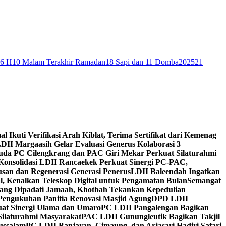
46 H
10 Malam Terakhir Ramadan
18 Sapi dan 11 Domba
2025
21
al Ikuti Verifikasi Arah Kiblat, Terima Sertifikat dari Kemenag
DII Margaasih Gelar Evaluasi Generus Kolaborasi 3
da PC Cilengkrang dan PAC Giri Mekar Perkuat Silaturahmi
Konsolidasi LDII Rancaekek Perkuat Sinergi PC-PAC,
usan dan Regenerasi Generasi Penerus
LDII Baleendah Ingatkan
l, Kenalkan Teleskop Digital untuk Pengamatan Bulan
Semangat
apang Dipadati Jamaah, Khotbah Tekankan Kepedulian
Pengukuhan Panitia Renovasi Masjid Agung
DPD LDII
uat Sinergi Ulama dan Umaro
PC LDII Pangalengan Bagikan
Silaturahmi Masyarakat
PAC LDII Gunungleutik Bagikan Takjil
ussalam
PC LDII Banjaran, Cimaung, dan Arjasari Hadiri Safari