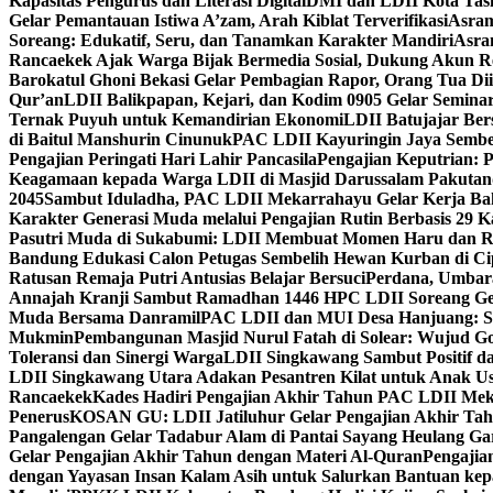
Kapasitas Pengurus dan Literasi Digital
DMI dan LDII Kota Tas
Gelar Pemantauan Istiwa A’zam, Arah Kiblat Terverifikasi
Asram
Soreang: Edukatif, Seru, dan Tanamkan Karakter Mandiri
Asra
Rancaekek Ajak Warga Bijak Bermedia Sosial, Dukung Akun 
Barokatul Ghoni Bekasi Gelar Pembagian Rapor, Orang Tua Dii
Qur’an
LDII Balikpapan, Kejari, dan Kodim 0905 Gelar Seminar
Ternak Puyuh untuk Kemandirian Ekonomi
LDII Batujajar Be
di Baitul Manshurin Cinunuk
PAC LDII Kayuringin Jaya Sembe
Pengajian Peringati Hari Lahir Pancasila
Pengajian Keputrian:
Keagamaan kepada Warga LDII di Masjid Darussalam Pakuta
2045
Sambut Iduladha, PAC LDII Mekarrahayu Gelar Kerja Bak
Karakter Generasi Muda melalui Pengajian Rutin Berbasis 29 
Pasutri Muda di Sukabumi: LDII Membuat Momen Haru dan Ro
Bandung Edukasi Calon Petugas Sembelih Hewan Kurban di Ci
Ratusan Remaja Putri Antusias Belajar Bersuci
Perdana, Umbar
Annajah Kranji Sambut Ramadhan 1446 H
PC LDII Soreang Ge
Muda Bersama Danramil
PAC LDII dan MUI Desa Hanjuang: Si
Mukmin
Pembangunan Masjid Nurul Fatah di Solear: Wujud G
Toleransi dan Sinergi Warga
LDII Singkawang Sambut Positif d
LDII Singkawang Utara Adakan Pesantren Kilat untuk Anak Us
Rancaekek
Kades Hadiri Pengajian Akhir Tahun PAC LDII Me
Penerus
KOSAN GU: LDII Jatiluhur Gelar Pengajian Akhir Tah
Pangalengan Gelar Tadabur Alam di Pantai Sayang Heulang Ga
Gelar Pengajian Akhir Tahun dengan Materi Al-Quran
Pengajia
dengan Yayasan Insan Kalam Asih untuk Salurkan Bantuan ke