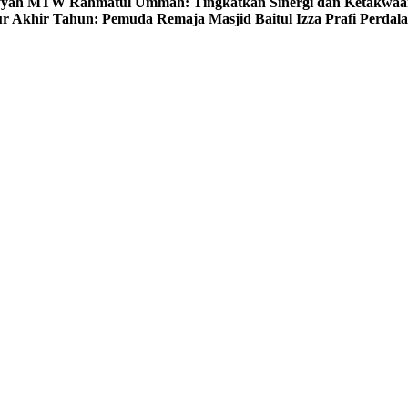
yyah MTW Rahmatul Ummah: Tingkatkan Sinergi dan Ketakwaa
r Akhir Tahun: Pemuda Remaja Masjid Baitul Izza Prafi Perdala