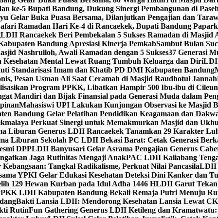
dan ke-5 Bupati Bandung, Dukung Sinergi Pembangunan di Pase
 Gelar Buka Puasa Bersama, Dilanjutkan Pengajian dan Taraw
Safari Ramadan Hari Ke-4 di Rancaekek, Bupati Bandung Papar
g
LDII Rancaekek Beri Pembekalan 5 Sukses Ramadan di Masjid 
Kabupaten Bandung Apresiasi Kinerja Pemkab
Sambut Bulan Suc
asjid Nashrulloh, Awali Ramadan dengan 5 Sukses
37 Generasi Mu
 Kesehatan Mental Lewat Ruang Tumbuh Keluarga dan Diri
LDII
uti Standarisasi Imam dan Khatib PD DMI Kabupaten Bandung
nis, Pesan Usman Ali Saat Ceramah di Masjid Raudhotul Jannah
isasikan Program PPKK, Libatkan Hampir 500 Ibu-ibu di Cileun
 Mandiri dan Bijak Finansial pada Generasi Muda dalam Peng
pinan
Mahasiswi UPI Lakukan Kunjungan Observasi ke Masjid B
en Bandung Gelar Pelatihan Pendidikan Keagamaan dan Dakw
ikmalaya Perkuat Sinergi untuk Memakmurkan Masjid dan Ukhu
a Liburan Generus LDII Rancaekek Tanamkan 29 Karakter Lu
ma Liburan Sekolah PC LDII Bekasi Barat: Cetak Generasi Berk
Resmi DPP
LDII Banyusari Gelar Asrama Pengajian Generus Cabe
ngatkan Jaga Rutinitas Mengaji Anak
PAC LDII Kaliabang Tenga
 Kebangsaan: Tangkal Radikalisme, Perkuat Nilai Pancasila
LDII
rsama YPKI Gelar Edukasi Kesehatan Deteksi Dini Kanker dan 
lih 129 Hewan Kurban pada Idul Adha 1446 H
LDII Garut Teka
 PPKK LDII Kabupaten Bandung Bekali Remaja Putri Menuju R
ndang
Bakti Lansia LDII: Mendorong Kesehatan Lansia Lewat 
ti Rutin
Fun Gathering Generus LDII Ketileng dan Kramatwatu: