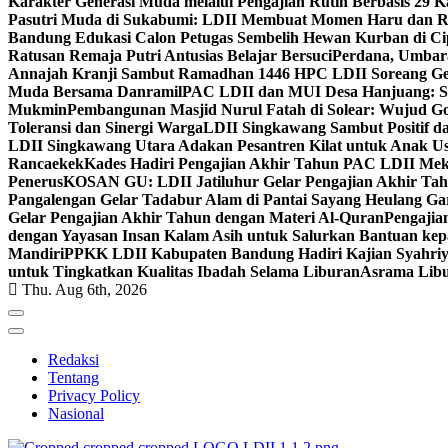
Karakter Generasi Muda melalui Pengajian Rutin Berbasis 29 
Pasutri Muda di Sukabumi: LDII Membuat Momen Haru dan Ro
Bandung Edukasi Calon Petugas Sembelih Hewan Kurban di Ci
Ratusan Remaja Putri Antusias Belajar Bersuci
Perdana, Umbar
Annajah Kranji Sambut Ramadhan 1446 H
PC LDII Soreang Ge
Muda Bersama Danramil
PAC LDII dan MUI Desa Hanjuang: Si
Mukmin
Pembangunan Masjid Nurul Fatah di Solear: Wujud G
Toleransi dan Sinergi Warga
LDII Singkawang Sambut Positif d
LDII Singkawang Utara Adakan Pesantren Kilat untuk Anak Us
Rancaekek
Kades Hadiri Pengajian Akhir Tahun PAC LDII Me
Penerus
KOSAN GU: LDII Jatiluhur Gelar Pengajian Akhir Tah
Pangalengan Gelar Tadabur Alam di Pantai Sayang Heulang Ga
Gelar Pengajian Akhir Tahun dengan Materi Al-Quran
Pengajia
dengan Yayasan Insan Kalam Asih untuk Salurkan Bantuan ke
Mandiri
PPKK LDII Kabupaten Bandung Hadiri Kajian Syahri
untuk Tingkatkan Kualitas Ibadah Selama Liburan
Asrama Libu
Thu. Aug 6th, 2026
Redaksi
Tentang
Privacy Policy
Nasional