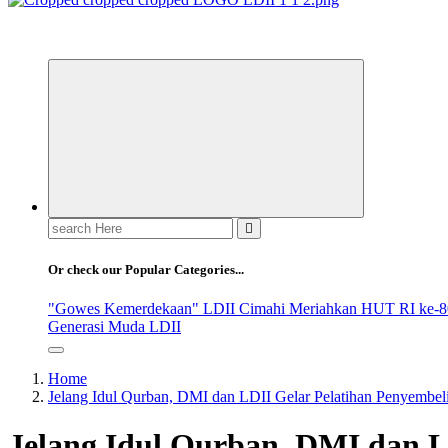
ldiikabbandung.or.id
Search
for:
Or check our Popular Categories...
"Gowes Kemerdekaan" LDII Cimahi Meriahkan HUT RI ke-8
Generasi Muda LDII
Home
Jelang Idul Qurban, DMI dan LDII Gelar Pelatihan Penyembel
Jelang Idul Qurban, DMI dan L