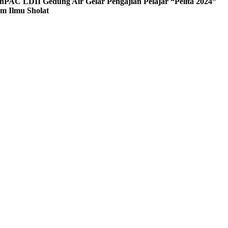
n
PAC LDII Gedung Air Gelar Pengajian Pelajar “Pelita 2024”
m Ilmu Sholat