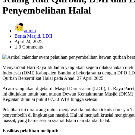
Penyembelihan Halal
admin
Berita Masjid
,
LDII
April 24, 2025
0 Comments
Menyambut Hari Raya Iduladha yang akan segera dilaksanakan oleh 
Indonesia (DMI) Kabupaten Bandung bekerja sama dengan DPD LD
Qurban Bersertifikat Halal pada Ahad, 27 April 2025.
Acara yang akan digelar di Masjid Darussalam (LDII), Jl. Raya Pac
ini ditujukan untuk para utusan Dewan Kemakmuran Masjid (DKM) 
Kegiatan dimulai pukul 07.30 WIB hingga selesai.
Pelatihan ini dirancang untuk menjawab kebutuhan teknis dan syar’
penyembelih di lingkungan masjid. Hal ini menjadi krusial mengingat 
massal, yang harus sesuai syariat Islam dan standar halal.
Fasilitas pelatihan meliputi: