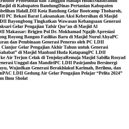
ntributor Profesional dan Tangguh Hadapi Hoaks
Silaturahim
asjid di Kabupaten Bandung
Dinas Pertanian Kabupaten
belihan Halal
LDII Kota Bandung Gelar Bootcamp Thoharoh,
I PC Bekasi Barat Laksanakan Aksi Kebersihan di Masjid
DII Bayongbong Tingkatkan Wawasan Kebangsaan Generasi
ari Gelar Pengajian Tafsir Qur’an di Masjid Al
II Makassar: Brigjen Pol Dr. Mokhamad Ngajib Apresiasi
ng Royong Bangun Fasilitas Baru di Masjid Nurul Ahya
PC
n dan Pembinaan Generasi Penerus oleh PC LDII
Cianjur Gelar Pengajian Akhir Tahun untuk Generasi
 Sahabat” di Masjid Manbaul Huda Katapang
PC LDII
ke Air Terjun Celak di Tenjolaya
Remaja Masjid Sabilla Rosyad
enerasi Unggul dan Mandiri
PC LDII Pasirjambu Bersinergi
ayu, Wujudkan Generasi Berakhlakul Karimah, Berilmu, dan
n
PAC LDII Gedung Air Gelar Pengajian Pelajar “Pelita 2024”
m Ilmu Sholat