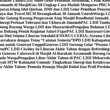
Karakter Luhur
LDII Sulsel Gelar Pelatihan Jurnalistik, Cetak Ko
mantis di Masjid
Gus Ali Ungkap Cara Mudah Mengurus PBG M
paray
Jelang Idul Qurban, DMI dan LDII Gelar Pelatihan Penyem
aya dan Travel MCM Berangkatkan 38 Jamaah Umroh
Warga LDI
lar Gotong Royong Pengecoran Atap Masjid Roudhotul Jannah
L
nergi Perkuat Toleransi dan Ukhuwah Islamiah
PAC LDII Tambaks
otong Royong Warga LDII dan Masyarakat
Pengajian Bulanan LD
an Dukung Penuh Kegiatan Safari Fajar
PAC LDII Banyusari Goto
ia Dini Selama Liburan Sekolah
GENERUS CERIA: Asrama Libura
karrahayu dengan Tema “Catatan Semesta”
DPD LDII Kabupaten 
un untuk Generasi Unggul
Generus LDII Soreang Gelar “Pesona
rut
PC LDII Ciwidey Isi Liburan Akhir Tahun dengan Refreshing 
n Generus Caberawit di Masjid Al-Barokah Arcamanik Dorong G
pada Warga
Pengajian Libur Akhir Tahun di PAC LDII Mekarrah
yyah MTW Rahmatul Ummah: Tingkatkan Sinergi dan Ketakwaa
r Akhir Tahun: Pemuda Remaja Masjid Baitul Izza Prafi Perdala