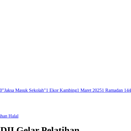
0
"Jaksa Masuk Sekolah"
1 Ekor Kambing
1 Maret 2025
1 Ramadan 14
ihan Halal
DII Gelar Pelatihan