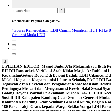
Search
for:
Or check our Popular Categories...
"Gowes Kemerdekaan" LDII Cimahi Meriahkan HUT RI ke-8
Generasi Muda LDII
PILIHAN EDITOR:
Masjid Baitul A’la Mekarrahayu Ikuti P
RI
LDII Rancaekek Verifikasi Arah Kiblat Masjid Ar Robbani 
Kecamatan
Gotong Royong di Bojong Badak: LDII Cikancung 
Melalui Kegiatan Keagamaan
Isi Liburan Sekolah, PAC LDII B
Tegaskan Arah Dakwah dan Pengabdian
Konsolidasi dan Restr
Pentingnya Mencari dan Mengonsumsi Rezeki Halal Sesuai Syari
Gotong Royong Warnai Pelaksanaan Kurban 1447 H. LDII Kec
Sosial
LDII Kabupaten Bandung Gelar Seminar Generasi Muda, 
Kabupaten Bandung Gelar Seminar Generasi Muda, Bagian Roa
180 Paket Takjil Gratis kepada Warga Sekitar
Warga LDII Pakut
dan Gelar Buka Bersama di Masjid Al-Manshurin
LDII Pakutand