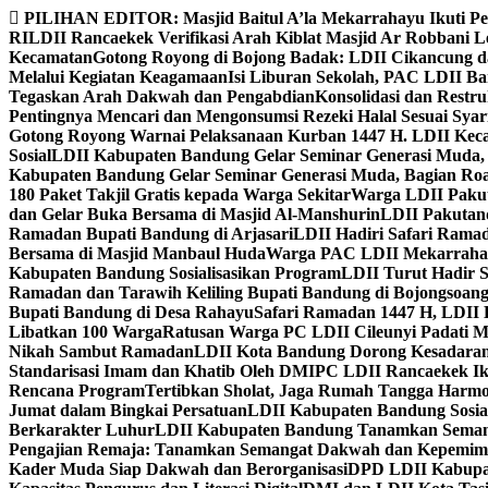
Skip
PILIHAN EDITOR:
Masjid Baitul A’la Mekarrahayu Ikuti P
to
RI
LDII Rancaekek Verifikasi Arah Kiblat Masjid Ar Robbani 
content
Kecamatan
Gotong Royong di Bojong Badak: LDII Cikancung 
Melalui Kegiatan Keagamaan
Isi Liburan Sekolah, PAC LDII B
Tegaskan Arah Dakwah dan Pengabdian
Konsolidasi dan Restr
Pentingnya Mencari dan Mengonsumsi Rezeki Halal Sesuai Syari
Gotong Royong Warnai Pelaksanaan Kurban 1447 H. LDII Kec
Sosial
LDII Kabupaten Bandung Gelar Seminar Generasi Muda, 
Kabupaten Bandung Gelar Seminar Generasi Muda, Bagian Roa
180 Paket Takjil Gratis kepada Warga Sekitar
Warga LDII Pakut
dan Gelar Buka Bersama di Masjid Al-Manshurin
LDII Pakutand
Ramadan Bupati Bandung di Arjasari
LDII Hadiri Safari Rama
Bersama di Masjid Manbaul Huda
Warga PAC LDII Mekarrahayu
Kabupaten Bandung Sosialisasikan Program
LDII Turut Hadir 
Ramadan dan Tarawih Keliling Bupati Bandung di Bojongsoan
Bupati Bandung di Desa Rahayu
Safari Ramadan 1447 H, LDII 
Libatkan 100 Warga
Ratusan Warga PC LDII Cileunyi Padati M
Nikah Sambut Ramadan
LDII Kota Bandung Dorong Kesadaran
Standarisasi Imam dan Khatib Oleh DMI
PC LDII Rancaekek Ik
Rencana Program
Tertibkan Sholat, Jaga Rumah Tangga Harmo
Jumat dalam Bingkai Persatuan
LDII Kabupaten Bandung Sosial
Berkarakter Luhur
LDII Kabupaten Bandung Tanamkan Semangat
Pengajian Remaja: Tanamkan Semangat Dakwah dan Kepemim
Kader Muda Siap Dakwah dan Berorganisasi
DPD LDII Kabupat