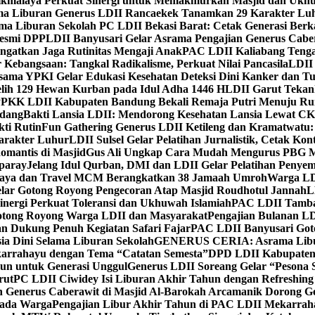
ikmalaya Perkuat Sinergi untuk Memakmurkan Masjid dan Ukhu
a Liburan Generus LDII Rancaekek Tanamkan 29 Karakter Lu
ma Liburan Sekolah PC LDII Bekasi Barat: Cetak Generasi Berk
Resmi DPP
LDII Banyusari Gelar Asrama Pengajian Generus Cabe
ngatkan Jaga Rutinitas Mengaji Anak
PAC LDII Kaliabang Tenga
 Kebangsaan: Tangkal Radikalisme, Perkuat Nilai Pancasila
LDII
rsama YPKI Gelar Edukasi Kesehatan Deteksi Dini Kanker dan 
lih 129 Hewan Kurban pada Idul Adha 1446 H
LDII Garut Teka
 PPKK LDII Kabupaten Bandung Bekali Remaja Putri Menuju R
ndang
Bakti Lansia LDII: Mendorong Kesehatan Lansia Lewat 
ti Rutin
Fun Gathering Generus LDII Ketileng dan Kramatwatu:
Karakter Luhur
LDII Sulsel Gelar Pelatihan Jurnalistik, Cetak Ko
mantis di Masjid
Gus Ali Ungkap Cara Mudah Mengurus PBG M
paray
Jelang Idul Qurban, DMI dan LDII Gelar Pelatihan Penyem
aya dan Travel MCM Berangkatkan 38 Jamaah Umroh
Warga LDI
lar Gotong Royong Pengecoran Atap Masjid Roudhotul Jannah
L
nergi Perkuat Toleransi dan Ukhuwah Islamiah
PAC LDII Tambaks
otong Royong Warga LDII dan Masyarakat
Pengajian Bulanan LD
an Dukung Penuh Kegiatan Safari Fajar
PAC LDII Banyusari Goto
ia Dini Selama Liburan Sekolah
GENERUS CERIA: Asrama Libura
karrahayu dengan Tema “Catatan Semesta”
DPD LDII Kabupaten 
un untuk Generasi Unggul
Generus LDII Soreang Gelar “Pesona
rut
PC LDII Ciwidey Isi Liburan Akhir Tahun dengan Refreshing 
n Generus Caberawit di Masjid Al-Barokah Arcamanik Dorong G
pada Warga
Pengajian Libur Akhir Tahun di PAC LDII Mekarrah