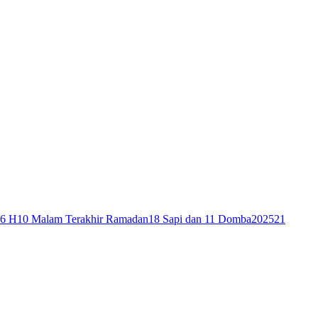
46 H
10 Malam Terakhir Ramadan
18 Sapi dan 11 Domba
2025
21