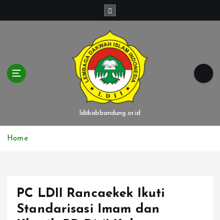
S
k
i
p
t
o
c
o
n
t
ldiikabbandung.or.id
e
n
Home
t
PC LDII Rancaekek Ikuti
Standarisasi Imam dan