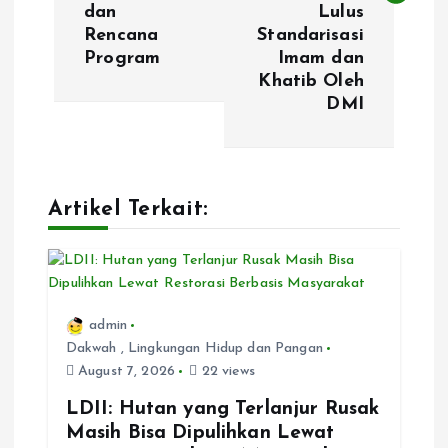
t
dan
Lulus
Rencana
Standarisasi
n
Program
Imam dan
Khatib Oleh
a
DMI
v
i
Artikel Terkait:
g
a
admin
t
Dakwah
,
Lingkungan Hidup dan Pangan
August 7, 2026
22 views
i
LDII: Hutan yang Terlanjur Rusak
Masih Bisa Dipulihkan Lewat
o