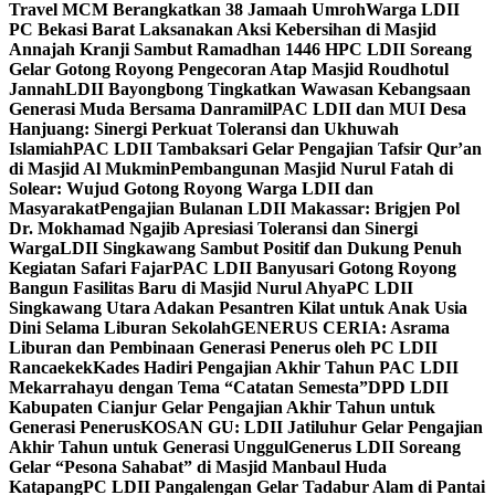
Travel MCM Berangkatkan 38 Jamaah Umroh
Warga LDII
PC Bekasi Barat Laksanakan Aksi Kebersihan di Masjid
Annajah Kranji Sambut Ramadhan 1446 H
PC LDII Soreang
Gelar Gotong Royong Pengecoran Atap Masjid Roudhotul
Jannah
LDII Bayongbong Tingkatkan Wawasan Kebangsaan
Generasi Muda Bersama Danramil
PAC LDII dan MUI Desa
Hanjuang: Sinergi Perkuat Toleransi dan Ukhuwah
Islamiah
PAC LDII Tambaksari Gelar Pengajian Tafsir Qur’an
di Masjid Al Mukmin
Pembangunan Masjid Nurul Fatah di
Solear: Wujud Gotong Royong Warga LDII dan
Masyarakat
Pengajian Bulanan LDII Makassar: Brigjen Pol
Dr. Mokhamad Ngajib Apresiasi Toleransi dan Sinergi
Warga
LDII Singkawang Sambut Positif dan Dukung Penuh
Kegiatan Safari Fajar
PAC LDII Banyusari Gotong Royong
Bangun Fasilitas Baru di Masjid Nurul Ahya
PC LDII
Singkawang Utara Adakan Pesantren Kilat untuk Anak Usia
Dini Selama Liburan Sekolah
GENERUS CERIA: Asrama
Liburan dan Pembinaan Generasi Penerus oleh PC LDII
Rancaekek
Kades Hadiri Pengajian Akhir Tahun PAC LDII
Mekarrahayu dengan Tema “Catatan Semesta”
DPD LDII
Kabupaten Cianjur Gelar Pengajian Akhir Tahun untuk
Generasi Penerus
KOSAN GU: LDII Jatiluhur Gelar Pengajian
Akhir Tahun untuk Generasi Unggul
Generus LDII Soreang
Gelar “Pesona Sahabat” di Masjid Manbaul Huda
Katapang
PC LDII Pangalengan Gelar Tadabur Alam di Pantai