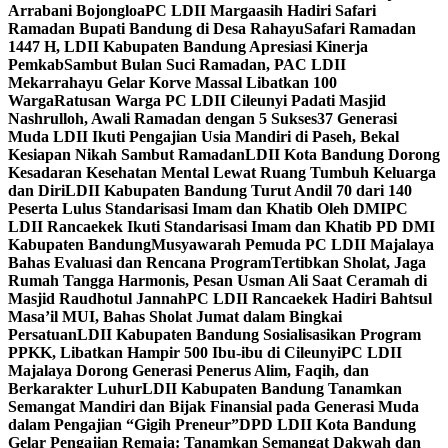
Arrabani Bojongloa
PC LDII Margaasih Hadiri Safari
Ramadan Bupati Bandung di Desa Rahayu
Safari Ramadan
1447 H, LDII Kabupaten Bandung Apresiasi Kinerja
Pemkab
Sambut Bulan Suci Ramadan, PAC LDII
Mekarrahayu Gelar Korve Massal Libatkan 100
Warga
Ratusan Warga PC LDII Cileunyi Padati Masjid
Nashrulloh, Awali Ramadan dengan 5 Sukses
37 Generasi
Muda LDII Ikuti Pengajian Usia Mandiri di Paseh, Bekal
Kesiapan Nikah Sambut Ramadan
LDII Kota Bandung Dorong
Kesadaran Kesehatan Mental Lewat Ruang Tumbuh Keluarga
dan Diri
LDII Kabupaten Bandung Turut Andil 70 dari 140
Peserta Lulus Standarisasi Imam dan Khatib Oleh DMI
PC
LDII Rancaekek Ikuti Standarisasi Imam dan Khatib PD DMI
Kabupaten Bandung
Musyawarah Pemuda PC LDII Majalaya
Bahas Evaluasi dan Rencana Program
Tertibkan Sholat, Jaga
Rumah Tangga Harmonis, Pesan Usman Ali Saat Ceramah di
Masjid Raudhotul Jannah
PC LDII Rancaekek Hadiri Bahtsul
Masa’il MUI, Bahas Sholat Jumat dalam Bingkai
Persatuan
LDII Kabupaten Bandung Sosialisasikan Program
PPKK, Libatkan Hampir 500 Ibu-ibu di Cileunyi
PC LDII
Majalaya Dorong Generasi Penerus Alim, Faqih, dan
Berkarakter Luhur
LDII Kabupaten Bandung Tanamkan
Semangat Mandiri dan Bijak Finansial pada Generasi Muda
dalam Pengajian “Gigih Preneur”
DPD LDII Kota Bandung
Gelar Pengajian Remaja: Tanamkan Semangat Dakwah dan