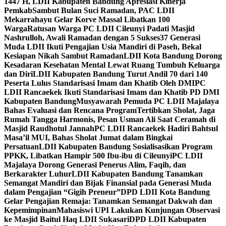
1447 H, LDII Kabupaten Bandung Apresiasi Kinerja
Pemkab
Sambut Bulan Suci Ramadan, PAC LDII
Mekarrahayu Gelar Korve Massal Libatkan 100
Warga
Ratusan Warga PC LDII Cileunyi Padati Masjid
Nashrulloh, Awali Ramadan dengan 5 Sukses
37 Generasi
Muda LDII Ikuti Pengajian Usia Mandiri di Paseh, Bekal
Kesiapan Nikah Sambut Ramadan
LDII Kota Bandung Dorong
Kesadaran Kesehatan Mental Lewat Ruang Tumbuh Keluarga
dan Diri
LDII Kabupaten Bandung Turut Andil 70 dari 140
Peserta Lulus Standarisasi Imam dan Khatib Oleh DMI
PC
LDII Rancaekek Ikuti Standarisasi Imam dan Khatib PD DMI
Kabupaten Bandung
Musyawarah Pemuda PC LDII Majalaya
Bahas Evaluasi dan Rencana Program
Tertibkan Sholat, Jaga
Rumah Tangga Harmonis, Pesan Usman Ali Saat Ceramah di
Masjid Raudhotul Jannah
PC LDII Rancaekek Hadiri Bahtsul
Masa’il MUI, Bahas Sholat Jumat dalam Bingkai
Persatuan
LDII Kabupaten Bandung Sosialisasikan Program
PPKK, Libatkan Hampir 500 Ibu-ibu di Cileunyi
PC LDII
Majalaya Dorong Generasi Penerus Alim, Faqih, dan
Berkarakter Luhur
LDII Kabupaten Bandung Tanamkan
Semangat Mandiri dan Bijak Finansial pada Generasi Muda
dalam Pengajian “Gigih Preneur”
DPD LDII Kota Bandung
Gelar Pengajian Remaja: Tanamkan Semangat Dakwah dan
Kepemimpinan
Mahasiswi UPI Lakukan Kunjungan Observasi
ke Masjid Baitul Haq LDII Sukasari
DPD LDII Kabupaten