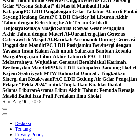
Akhir Tahun untuk Generasi Unggul
Generus LDII Soreang
Gelar “Pesona Sahabat” di Masjid Manbaul Huda
Katapang
PC LDII Pangalengan Gelar Tadabur Alam di Pantai
Sayang Heulang Garut
PC LDII Ciwidey Isi Liburan Akhir
Tahun dengan Refreshing ke Air Terjun Celak di
Tenjolaya
Remaja Masjid Sabilla Rosyad Gelar Pengajian
Akhir Tahun dengan Materi Al-Quran
Pengajian Generus
Caberawit di Masjid Al-Barokah Arcamanik Dorong Generasi
Unggul dan Mandiri
PC LDII Pasirjambu Bersinergi dengan
Yayasan Insan Kalam Asih untuk Salurkan Bantuan kepada
Warga
Pengajian Libur Akhir Tahun di PAC LDII
Mekarrahayu, Wujudkan Generasi Berakhlakul Karimah,
Berilmu, dan Mandiri
PPKK LDII Kabupaten Bandung Hadiri
Kajian Syahriyyah MTW Rahmatul Ummah: Tingkatkan
Sinergi dan Ketakwaan
PAC LDII Gedung Air Gelar Pengajian
Pelajar “Pelita 2024” untuk Tingkatkan Kualitas Ibadah
Selama Liburan
Asrama Libur Akhir Tahun: Pemuda Remaja
Masjid Baitul Izza Prafi Perdalam Ilmu Sholat
Sun. Aug 9th, 2026
Redaksi
Tentang
Privacy Policy