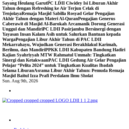
Sayang Heulang Garut
PC LDII Ciwidey Isi Liburan Akhir
Tahun dengan Refreshing ke Air Terjun Celak di
Tenjolaya
Remaja Masjid Sabilla Rosyad Gelar Pengajian
Akhir Tahun dengan Materi Al-Quran
Pengajian Generus
Caberawit di Masjid Al-Barokah Arcamanik Dorong Generasi
Unggul dan Mandiri
PC LDII Pasirjambu Bersinergi dengan
Yayasan Insan Kalam Asih untuk Salurkan Bantuan kepada
Warga
Pengajian Libur Akhir Tahun di PAC LDII
Mekarrahayu, Wujudkan Generasi Berakhlakul Karimah,
Berilmu, dan Mandiri
PPKK LDII Kabupaten Bandung Hadiri
Kajian Syahriyyah MTW Rahmatul Ummah: Tingkatkan
Sinergi dan Ketakwaan
PAC LDII Gedung Air Gelar Pengajian
Pelajar “Pelita 2024” untuk Tingkatkan Kualitas Ibadah
Selama Liburan
Asrama Libur Akhir Tahun: Pemuda Remaja
Masjid Baitul Izza Prafi Perdalam Ilmu Sholat
Sun. Aug 9th, 2026
ldiikabbandung.or.id