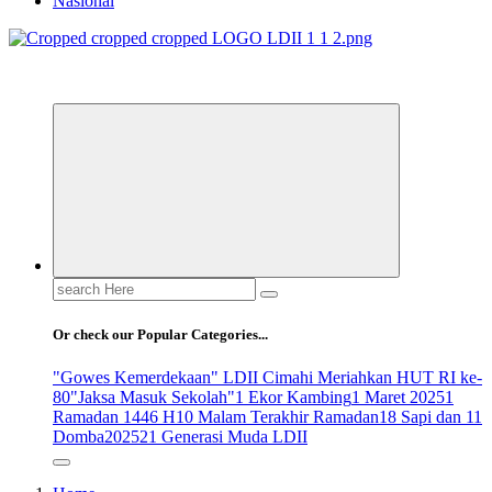
Nasional
ldiikabbandung.or.id
Search
for:
Or check our Popular Categories...
"Gowes Kemerdekaan" LDII Cimahi Meriahkan HUT RI ke-
80
"Jaksa Masuk Sekolah"
1 Ekor Kambing
1 Maret 2025
1
Ramadan 1446 H
10 Malam Terakhir Ramadan
18 Sapi dan 11
Domba
2025
21 Generasi Muda LDII