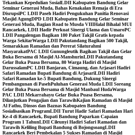
Tekankan Kepedulian Sosial
LDII Kabupaten Bandung Gelar
Seminar Generasi Muda, Bahas Kenakalan Remaja di Era
Disrupsi
PC LDII Paseh Hadiri Pengukuhan Panitia Renovasi
Masjid Agung
DPD LDII Kabupaten Bandung Gelar Seminar
Generasi Muda, Bagian Road to Musda VIII
Halal Bihalal MUI
Rancaekek, LDII Hadir Perkuat Sinergi Ulama dan Umaro
PC
LDII Pangalengan Bagikan 180 Paket Takjil Gratis kepada
Warga Sekitar
Warga LDII Pakutandang Bagikan 500 Takjil,
Semarakkan Ramadan dan Pererat Silaturahmi
Masyarakat
PAC LDII Gunungleutik Bagikan Takjil dan Gelar
Buka Bersama di Masjid Al-Manshurin
LDII Pakutandang
Gelar Buka Puasa Bersama, 80 Warga Hadiri di Masjid
Darussalam
PC LDII Banjaran, Cimaung, dan Arjasari Hadiri
Safari Ramadan Bupati Bandung di Arjasari
LDII Hadiri
Safari Ramadan ke-5 Bupati Bandung, Dukung Sinergi
Pembangunan di Paseh
Puluhan Generasi Muda LDII Soreang
Gelar Buka Puasa Bersama di Masjid Manbaul Huda
Warga
PAC LDII Mekarrahayu Gelar Buka Puasa Bersama,
Dilanjutkan Pengajian dan Tarawih
Kajian Ramadan di Masjid
Al Fathu, Dinsos dan Baznas Kabupaten Bandung
Sosialisasikan Program
LDII Turut Hadir Safari Ramadan Hari
Ke-4 di Rancaekek, Bupati Bandung Paparkan Capaian
Program 1 Tahun
LDII Cileunyi Hadiri Safari Ramadan dan
Tarawih Keliling Bupati Bandung di Bojongsoang
LDII
Rancaekek Beri Pembekalan 5 Sukses Ramadan di Masjid