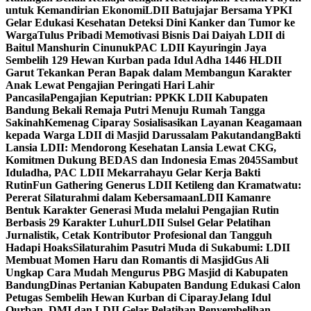
untuk Kemandirian Ekonomi
LDII Batujajar Bersama YPKI
Gelar Edukasi Kesehatan Deteksi Dini Kanker dan Tumor ke
Warga
Tulus Pribadi Memotivasi Bisnis Dai Daiyah LDII di
Baitul Manshurin Cinunuk
PAC LDII Kayuringin Jaya
Sembelih 129 Hewan Kurban pada Idul Adha 1446 H
LDII
Garut Tekankan Peran Bapak dalam Membangun Karakter
Anak Lewat Pengajian Peringati Hari Lahir
Pancasila
Pengajian Keputrian: PPKK LDII Kabupaten
Bandung Bekali Remaja Putri Menuju Rumah Tangga
Sakinah
Kemenag Ciparay Sosialisasikan Layanan Keagamaan
kepada Warga LDII di Masjid Darussalam Pakutandang
Bakti
Lansia LDII: Mendorong Kesehatan Lansia Lewat CKG,
Komitmen Dukung BEDAS dan Indonesia Emas 2045
Sambut
Iduladha, PAC LDII Mekarrahayu Gelar Kerja Bakti
Rutin
Fun Gathering Generus LDII Ketileng dan Kramatwatu:
Pererat Silaturahmi dalam Kebersamaan
LDII Kamanre
Bentuk Karakter Generasi Muda melalui Pengajian Rutin
Berbasis 29 Karakter Luhur
LDII Sulsel Gelar Pelatihan
Jurnalistik, Cetak Kontributor Profesional dan Tangguh
Hadapi Hoaks
Silaturahim Pasutri Muda di Sukabumi: LDII
Membuat Momen Haru dan Romantis di Masjid
Gus Ali
Ungkap Cara Mudah Mengurus PBG Masjid di Kabupaten
Bandung
Dinas Pertanian Kabupaten Bandung Edukasi Calon
Petugas Sembelih Hewan Kurban di Ciparay
Jelang Idul
Qurban, DMI dan LDII Gelar Pelatihan Penyembelihan