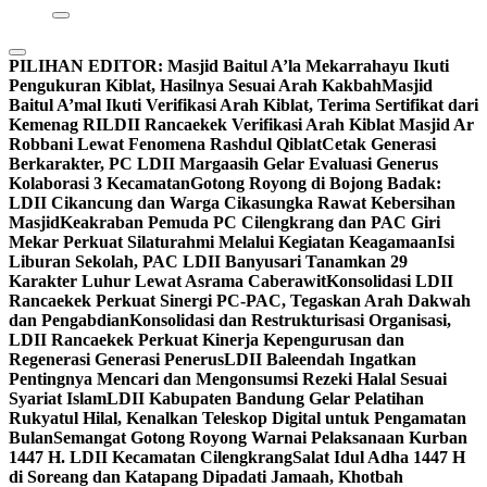
PILIHAN EDITOR:
Masjid Baitul A’la Mekarrahayu Ikuti
Pengukuran Kiblat, Hasilnya Sesuai Arah Kakbah
Masjid
Baitul A’mal Ikuti Verifikasi Arah Kiblat, Terima Sertifikat dari
Kemenag RI
LDII Rancaekek Verifikasi Arah Kiblat Masjid Ar
Robbani Lewat Fenomena Rashdul Qiblat
Cetak Generasi
Berkarakter, PC LDII Margaasih Gelar Evaluasi Generus
Kolaborasi 3 Kecamatan
Gotong Royong di Bojong Badak:
LDII Cikancung dan Warga Cikasungka Rawat Kebersihan
Masjid
Keakraban Pemuda PC Cilengkrang dan PAC Giri
Mekar Perkuat Silaturahmi Melalui Kegiatan Keagamaan
Isi
Liburan Sekolah, PAC LDII Banyusari Tanamkan 29
Karakter Luhur Lewat Asrama Caberawit
Konsolidasi LDII
Rancaekek Perkuat Sinergi PC-PAC, Tegaskan Arah Dakwah
dan Pengabdian
Konsolidasi dan Restrukturisasi Organisasi,
LDII Rancaekek Perkuat Kinerja Kepengurusan dan
Regenerasi Generasi Penerus
LDII Baleendah Ingatkan
Pentingnya Mencari dan Mengonsumsi Rezeki Halal Sesuai
Syariat Islam
LDII Kabupaten Bandung Gelar Pelatihan
Rukyatul Hilal, Kenalkan Teleskop Digital untuk Pengamatan
Bulan
Semangat Gotong Royong Warnai Pelaksanaan Kurban
1447 H. LDII Kecamatan Cilengkrang
Salat Idul Adha 1447 H
di Soreang dan Katapang Dipadati Jamaah, Khotbah