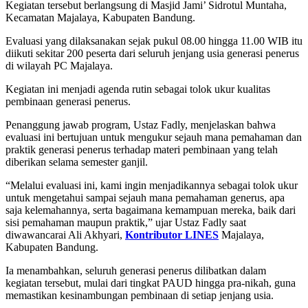
Kegiatan tersebut berlangsung di Masjid Jami’ Sidrotul Muntaha,
Kecamatan Majalaya, Kabupaten Bandung.
Evaluasi yang dilaksanakan sejak pukul 08.00 hingga 11.00 WIB itu
diikuti sekitar 200 peserta dari seluruh jenjang usia generasi penerus
di wilayah PC Majalaya.
Kegiatan ini menjadi agenda rutin sebagai tolok ukur kualitas
pembinaan generasi penerus.
Penanggung jawab program, Ustaz Fadly, menjelaskan bahwa
evaluasi ini bertujuan untuk mengukur sejauh mana pemahaman dan
praktik generasi penerus terhadap materi pembinaan yang telah
diberikan selama semester ganjil.
“Melalui evaluasi ini, kami ingin menjadikannya sebagai tolok ukur
untuk mengetahui sampai sejauh mana pemahaman generus, apa
saja kelemahannya, serta bagaimana kemampuan mereka, baik dari
sisi pemahaman maupun praktik,” ujar Ustaz Fadly saat
diwawancarai Ali Akhyari,
Kontributor LINES
Majalaya,
Kabupaten Bandung.
Ia menambahkan, seluruh generasi penerus dilibatkan dalam
kegiatan tersebut, mulai dari tingkat PAUD hingga pra-nikah, guna
memastikan kesinambungan pembinaan di setiap jenjang usia.