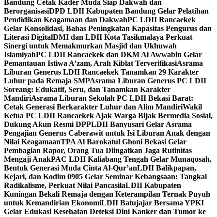
Bandung Cetak Kader Muda Siap Dakwah dan
Berorganisasi
DPD LDII Kabupaten Bandung Gelar Pelatihan
Pendidikan Keagamaan dan Dakwah
PC LDII Rancaekek
Gelar Konsolidasi, Bahas Peningkatan Kapasitas Pengurus dan
Literasi Digital
DMI dan LDII Kota Tasikmalaya Perkuat
Sinergi untuk Memakmurkan Masjid dan Ukhuwah
Islamiyah
PC LDII Rancaekek dan DKM Al Awwabin Gelar
Pemantauan Istiwa A’zam, Arah Kiblat Terverifikasi
Asrama
Liburan Generus LDII Rancaekek Tanamkan 29 Karakter
Luhur pada Remaja SMP
Asrama Liburan Generus PC LDII
Soreang: Edukatif, Seru, dan Tanamkan Karakter
Mandiri
Asrama Liburan Sekolah PC LDII Bekasi Barat:
Cetak Generasi Berkarakter Luhur dan Alim Mandiri
Wakil
Ketua PC LDII Rancaekek Ajak Warga Bijak Bermedia Sosial,
Dukung Akun Resmi DPP
LDII Banyusari Gelar Asrama
Pengajian Generus Caberawit untuk Isi Liburan Anak dengan
Nilai Keagamaan
TPA Al Barokatul Ghoni Bekasi Gelar
Pembagian Rapor, Orang Tua Diingatkan Jaga Rutinitas
Mengaji Anak
PAC LDII Kaliabang Tengah Gelar Munaqosah,
Bentuk Generasi Muda Cinta Al-Qur’an
LDII Balikpapan,
Kejari, dan Kodim 0905 Gelar Seminar Kebangsaan: Tangkal
Radikalisme, Perkuat Nilai Pancasila
LDII Kabupaten
Kuningan Bekali Remaja dengan Keterampilan Ternak Puyuh
untuk Kemandirian Ekonomi
LDII Batujajar Bersama YPKI
Gelar Edukasi Kesehatan Deteksi Dini Kanker dan Tumor ke