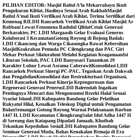
Skip
PILIHAN EDITOR:
Masjid Baitul A’la Mekarrahayu Ikuti
to
Pengukuran Kiblat, Hasilnya Sesuai Arah Kakbah
Masjid
content
Baitul A’mal Ikuti Verifikasi Arah Kiblat, Terima Sertifikat dari
Kemenag RI
LDII Rancaekek Verifikasi Arah Kiblat Masjid Ar
Robbani Lewat Fenomena Rashdul Qiblat
Cetak Generasi
Berkarakter, PC LDII Margaasih Gelar Evaluasi Generus
Kolaborasi 3 Kecamatan
Gotong Royong di Bojong Badak:
LDII Cikancung dan Warga Cikasungka Rawat Kebersihan
Masjid
Keakraban Pemuda PC Cilengkrang dan PAC Giri
Mekar Perkuat Silaturahmi Melalui Kegiatan Keagamaan
Isi
Liburan Sekolah, PAC LDII Banyusari Tanamkan 29
Karakter Luhur Lewat Asrama Caberawit
Konsolidasi LDII
Rancaekek Perkuat Sinergi PC-PAC, Tegaskan Arah Dakwah
dan Pengabdian
Konsolidasi dan Restrukturisasi Organisasi,
LDII Rancaekek Perkuat Kinerja Kepengurusan dan
Regenerasi Generasi Penerus
LDII Baleendah Ingatkan
Pentingnya Mencari dan Mengonsumsi Rezeki Halal Sesuai
Syariat Islam
LDII Kabupaten Bandung Gelar Pelatihan
Rukyatul Hilal, Kenalkan Teleskop Digital untuk Pengamatan
Bulan
Semangat Gotong Royong Warnai Pelaksanaan Kurban
1447 H. LDII Kecamatan Cilengkrang
Salat Idul Adha 1447 H
di Soreang dan Katapang Dipadati Jamaah, Khotbah
Tekankan Kepedulian Sosial
LDII Kabupaten Bandung Gelar
Seminar Generasi Muda, Bahas Kenakalan Remaja di Era