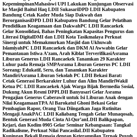
Kepemimpinan
Mahasiswi UPI Lakukan Kunjungan Observasi
ke Masjid Baitul Haq LDII Sukasari
DPD LDII Kabupaten
Bandung Cetak Kader Muda Siap Dakwah dan
Berorganisasi
DPD LDII Kabupaten Bandung Gelar Pelatihan
Pendidikan Keagamaan dan Dakwah
PC LDII Rancaekek
Gelar Konsolidasi, Bahas Peningkatan Kapasitas Pengurus dan
Literasi Digital
DMI dan LDII Kota Tasikmalaya Perkuat
Sinergi untuk Memakmurkan Masjid dan Ukhuwah
Islamiyah
PC LDII Rancaekek dan DKM Al Awwabin Gelar
Pemantauan Istiwa A’zam, Arah Kiblat Terverifikasi
Asrama
Liburan Generus LDII Rancaekek Tanamkan 29 Karakter
Luhur pada Remaja SMP
Asrama Liburan Generus PC LDII
Soreang: Edukatif, Seru, dan Tanamkan Karakter
Mandiri
Asrama Liburan Sekolah PC LDII Bekasi Barat:
Cetak Generasi Berkarakter Luhur dan Alim Mandiri
Wakil
Ketua PC LDII Rancaekek Ajak Warga Bijak Bermedia Sosial,
Dukung Akun Resmi DPP
LDII Banyusari Gelar Asrama
Pengajian Generus Caberawit untuk Isi Liburan Anak dengan
Nilai Keagamaan
TPA Al Barokatul Ghoni Bekasi Gelar
Pembagian Rapor, Orang Tua Diingatkan Jaga Rutinitas
Mengaji Anak
PAC LDII Kaliabang Tengah Gelar Munaqosah,
Bentuk Generasi Muda Cinta Al-Qur’an
LDII Balikpapan,
Kejari, dan Kodim 0905 Gelar Seminar Kebangsaan: Tangkal
Radikalisme, Perkuat Nilai Pancasila
LDII Kabupaten
Kuningan Bekali Remaja dengan Keterampilan Ternak Puyuh