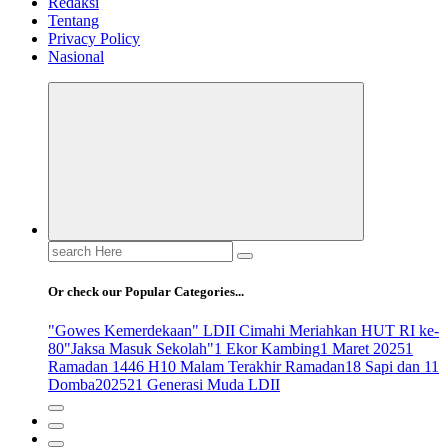
Redaksi
Tentang
Privacy Policy
Nasional
Search
for:
Or check our Popular Categories...
"Gowes Kemerdekaan" LDII Cimahi Meriahkan HUT RI ke-
80
"Jaksa Masuk Sekolah"
1 Ekor Kambing
1 Maret 2025
1
Ramadan 1446 H
10 Malam Terakhir Ramadan
18 Sapi dan 11
Domba
2025
21 Generasi Muda LDII