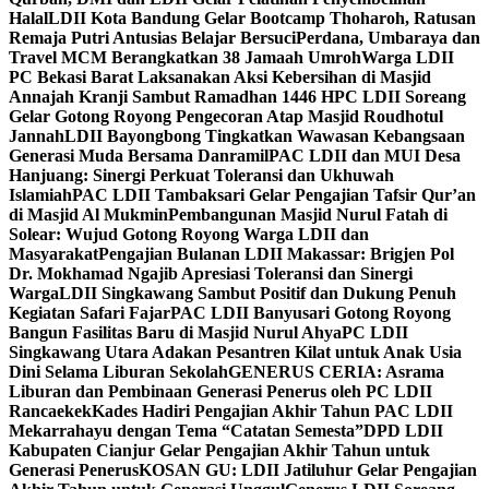
Halal
LDII Kota Bandung Gelar Bootcamp Thoharoh, Ratusan
Remaja Putri Antusias Belajar Bersuci
Perdana, Umbaraya dan
Travel MCM Berangkatkan 38 Jamaah Umroh
Warga LDII
PC Bekasi Barat Laksanakan Aksi Kebersihan di Masjid
Annajah Kranji Sambut Ramadhan 1446 H
PC LDII Soreang
Gelar Gotong Royong Pengecoran Atap Masjid Roudhotul
Jannah
LDII Bayongbong Tingkatkan Wawasan Kebangsaan
Generasi Muda Bersama Danramil
PAC LDII dan MUI Desa
Hanjuang: Sinergi Perkuat Toleransi dan Ukhuwah
Islamiah
PAC LDII Tambaksari Gelar Pengajian Tafsir Qur’an
di Masjid Al Mukmin
Pembangunan Masjid Nurul Fatah di
Solear: Wujud Gotong Royong Warga LDII dan
Masyarakat
Pengajian Bulanan LDII Makassar: Brigjen Pol
Dr. Mokhamad Ngajib Apresiasi Toleransi dan Sinergi
Warga
LDII Singkawang Sambut Positif dan Dukung Penuh
Kegiatan Safari Fajar
PAC LDII Banyusari Gotong Royong
Bangun Fasilitas Baru di Masjid Nurul Ahya
PC LDII
Singkawang Utara Adakan Pesantren Kilat untuk Anak Usia
Dini Selama Liburan Sekolah
GENERUS CERIA: Asrama
Liburan dan Pembinaan Generasi Penerus oleh PC LDII
Rancaekek
Kades Hadiri Pengajian Akhir Tahun PAC LDII
Mekarrahayu dengan Tema “Catatan Semesta”
DPD LDII
Kabupaten Cianjur Gelar Pengajian Akhir Tahun untuk
Generasi Penerus
KOSAN GU: LDII Jatiluhur Gelar Pengajian