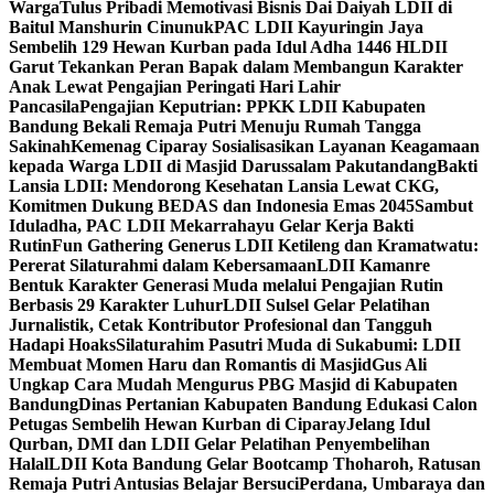
Warga
Tulus Pribadi Memotivasi Bisnis Dai Daiyah LDII di
Baitul Manshurin Cinunuk
PAC LDII Kayuringin Jaya
Sembelih 129 Hewan Kurban pada Idul Adha 1446 H
LDII
Garut Tekankan Peran Bapak dalam Membangun Karakter
Anak Lewat Pengajian Peringati Hari Lahir
Pancasila
Pengajian Keputrian: PPKK LDII Kabupaten
Bandung Bekali Remaja Putri Menuju Rumah Tangga
Sakinah
Kemenag Ciparay Sosialisasikan Layanan Keagamaan
kepada Warga LDII di Masjid Darussalam Pakutandang
Bakti
Lansia LDII: Mendorong Kesehatan Lansia Lewat CKG,
Komitmen Dukung BEDAS dan Indonesia Emas 2045
Sambut
Iduladha, PAC LDII Mekarrahayu Gelar Kerja Bakti
Rutin
Fun Gathering Generus LDII Ketileng dan Kramatwatu:
Pererat Silaturahmi dalam Kebersamaan
LDII Kamanre
Bentuk Karakter Generasi Muda melalui Pengajian Rutin
Berbasis 29 Karakter Luhur
LDII Sulsel Gelar Pelatihan
Jurnalistik, Cetak Kontributor Profesional dan Tangguh
Hadapi Hoaks
Silaturahim Pasutri Muda di Sukabumi: LDII
Membuat Momen Haru dan Romantis di Masjid
Gus Ali
Ungkap Cara Mudah Mengurus PBG Masjid di Kabupaten
Bandung
Dinas Pertanian Kabupaten Bandung Edukasi Calon
Petugas Sembelih Hewan Kurban di Ciparay
Jelang Idul
Qurban, DMI dan LDII Gelar Pelatihan Penyembelihan
Halal
LDII Kota Bandung Gelar Bootcamp Thoharoh, Ratusan
Remaja Putri Antusias Belajar Bersuci
Perdana, Umbaraya dan