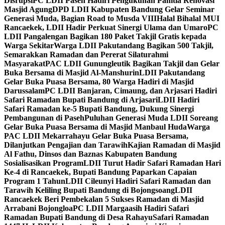
Disrupsi
PC LDII Paseh Hadiri Pengukuhan Panitia Renovasi
Masjid Agung
DPD LDII Kabupaten Bandung Gelar Seminar
Generasi Muda, Bagian Road to Musda VIII
Halal Bihalal MUI
Rancaekek, LDII Hadir Perkuat Sinergi Ulama dan Umaro
PC
LDII Pangalengan Bagikan 180 Paket Takjil Gratis kepada
Warga Sekitar
Warga LDII Pakutandang Bagikan 500 Takjil,
Semarakkan Ramadan dan Pererat Silaturahmi
Masyarakat
PAC LDII Gunungleutik Bagikan Takjil dan Gelar
Buka Bersama di Masjid Al-Manshurin
LDII Pakutandang
Gelar Buka Puasa Bersama, 80 Warga Hadiri di Masjid
Darussalam
PC LDII Banjaran, Cimaung, dan Arjasari Hadiri
Safari Ramadan Bupati Bandung di Arjasari
LDII Hadiri
Safari Ramadan ke-5 Bupati Bandung, Dukung Sinergi
Pembangunan di Paseh
Puluhan Generasi Muda LDII Soreang
Gelar Buka Puasa Bersama di Masjid Manbaul Huda
Warga
PAC LDII Mekarrahayu Gelar Buka Puasa Bersama,
Dilanjutkan Pengajian dan Tarawih
Kajian Ramadan di Masjid
Al Fathu, Dinsos dan Baznas Kabupaten Bandung
Sosialisasikan Program
LDII Turut Hadir Safari Ramadan Hari
Ke-4 di Rancaekek, Bupati Bandung Paparkan Capaian
Program 1 Tahun
LDII Cileunyi Hadiri Safari Ramadan dan
Tarawih Keliling Bupati Bandung di Bojongsoang
LDII
Rancaekek Beri Pembekalan 5 Sukses Ramadan di Masjid
Arrabani Bojongloa
PC LDII Margaasih Hadiri Safari
Ramadan Bupati Bandung di Desa Rahayu
Safari Ramadan