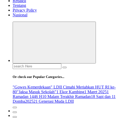
Redaksi
Tentang
Privacy Policy
Nasional
Search
for:
Or check our Popular Categories...
"Gowes Kemerdekaan" LDII Cimahi Meriahkan HUT RI ke-
80
"Jaksa Masuk Sekolah"
1 Ekor Kambing
1 Maret 2025
1
Ramadan 1446 H
10 Malam Terakhir Ramadan
18 Sapi dan 11
Domba
2025
21 Generasi Muda LDII