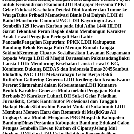
untuk Kemandirian Ekonomi
LDII Batujajar Bersama YPKI
Gelar Edukasi Kesehatan Deteksi Dini Kanker dan Tumor ke
Warga
Tulus Pribadi Memotivasi Bisnis Dai Daiyah LDII di
Baitul Manshurin Cinunuk
PAC LDII Kayuringin Jaya
Sembelih 129 Hewan Kurban pada Idul Adha 1446 H
LDII
Garut Tekankan Peran Bapak dalam Membangun Karakter
Anak Lewat Pengajian Peringati Hari Lahir
Pancasila
Pengajian Keputrian: PPKK LDII Kabupaten
Bandung Bekali Remaja Putri Menuju Rumah Tangga
Sakinah
Kemenag Ciparay Sosialisasikan Layanan Keagamaan
kepada Warga LDII di Masjid Darussalam Pakutandang
Bakti
Lansia LDII: Mendorong Kesehatan Lansia Lewat CKG,
Komitmen Dukung BEDAS dan Indonesia Emas 2045
Sambut
Iduladha, PAC LDII Mekarrahayu Gelar Kerja Bakti
Rutin
Fun Gathering Generus LDII Ketileng dan Kramatwatu:
Pererat Silaturahmi dalam Kebersamaan
LDII Kamanre
Bentuk Karakter Generasi Muda melalui Pengajian Rutin
Berbasis 29 Karakter Luhur
LDII Sulsel Gelar Pelatihan
Jurnalistik, Cetak Kontributor Profesional dan Tangguh
Hadapi Hoaks
Silaturahim Pasutri Muda di Sukabumi: LDII
Membuat Momen Haru dan Romantis di Masjid
Gus Ali
Ungkap Cara Mudah Mengurus PBG Masjid di Kabupaten
Bandung
Dinas Pertanian Kabupaten Bandung Edukasi Calon
Petugas Sembelih Hewan Kurban di Ciparay
Jelang Idul
Qurban, DMI dan LDII Gelar Pelatihan Penyembelihan