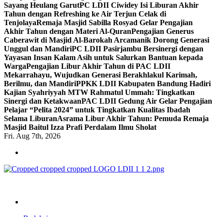
Sayang Heulang Garut
PC LDII Ciwidey Isi Liburan Akhir
Tahun dengan Refreshing ke Air Terjun Celak di
Tenjolaya
Remaja Masjid Sabilla Rosyad Gelar Pengajian
Akhir Tahun dengan Materi Al-Quran
Pengajian Generus
Caberawit di Masjid Al-Barokah Arcamanik Dorong Generasi
Unggul dan Mandiri
PC LDII Pasirjambu Bersinergi dengan
Yayasan Insan Kalam Asih untuk Salurkan Bantuan kepada
Warga
Pengajian Libur Akhir Tahun di PAC LDII
Mekarrahayu, Wujudkan Generasi Berakhlakul Karimah,
Berilmu, dan Mandiri
PPKK LDII Kabupaten Bandung Hadiri
Kajian Syahriyyah MTW Rahmatul Ummah: Tingkatkan
Sinergi dan Ketakwaan
PAC LDII Gedung Air Gelar Pengajian
Pelajar “Pelita 2024” untuk Tingkatkan Kualitas Ibadah
Selama Liburan
Asrama Libur Akhir Tahun: Pemuda Remaja
Masjid Baitul Izza Prafi Perdalam Ilmu Sholat
Fri. Aug 7th, 2026
ldiikabbandung.or.id