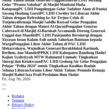
Akhir Tahun untuk Generasi Unggul
Generus LDII Soreang
Gelar “Pesona Sahabat” di Masjid Manbaul Huda
Katapang
PC LDII Pangalengan Gelar Tadabur Alam di Pantai
Sayang Heulang Garut
PC LDII Ciwidey Isi Liburan Akhir
Tahun dengan Refreshing ke Air Terjun Celak di
Tenjolaya
Remaja Masjid Sabilla Rosyad Gelar Pengajian
Akhir Tahun dengan Materi Al-Quran
Pengajian Generus
Caberawit di Masjid Al-Barokah Arcamanik Dorong Generasi
Unggul dan Mandiri
PC LDII Pasirjambu Bersinergi dengan
Yayasan Insan Kalam Asih untuk Salurkan Bantuan kepada
Warga
Pengajian Libur Akhir Tahun di PAC LDII
Mekarrahayu, Wujudkan Generasi Berakhlakul Karimah,
Berilmu, dan Mandiri
PPKK LDII Kabupaten Bandung Hadiri
Kajian Syahriyyah MTW Rahmatul Ummah: Tingkatkan
Sinergi dan Ketakwaan
PAC LDII Gedung Air Gelar Pengajian
Pelajar “Pelita 2024” untuk Tingkatkan Kualitas Ibadah
Selama Liburan
Asrama Libur Akhir Tahun: Pemuda Remaja
Masjid Baitul Izza Prafi Perdalam Ilmu Sholat
Fri. Aug 7th, 2026
Redaksi
Tentang
Privacy Policy