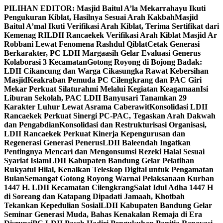
Skip
PILIHAN EDITOR:
Masjid Baitul A’la Mekarrahayu Ikuti
to
Pengukuran Kiblat, Hasilnya Sesuai Arah Kakbah
Masjid
content
Baitul A’mal Ikuti Verifikasi Arah Kiblat, Terima Sertifikat dari
Kemenag RI
LDII Rancaekek Verifikasi Arah Kiblat Masjid Ar
Robbani Lewat Fenomena Rashdul Qiblat
Cetak Generasi
Berkarakter, PC LDII Margaasih Gelar Evaluasi Generus
Kolaborasi 3 Kecamatan
Gotong Royong di Bojong Badak:
LDII Cikancung dan Warga Cikasungka Rawat Kebersihan
Masjid
Keakraban Pemuda PC Cilengkrang dan PAC Giri
Mekar Perkuat Silaturahmi Melalui Kegiatan Keagamaan
Isi
Liburan Sekolah, PAC LDII Banyusari Tanamkan 29
Karakter Luhur Lewat Asrama Caberawit
Konsolidasi LDII
Rancaekek Perkuat Sinergi PC-PAC, Tegaskan Arah Dakwah
dan Pengabdian
Konsolidasi dan Restrukturisasi Organisasi,
LDII Rancaekek Perkuat Kinerja Kepengurusan dan
Regenerasi Generasi Penerus
LDII Baleendah Ingatkan
Pentingnya Mencari dan Mengonsumsi Rezeki Halal Sesuai
Syariat Islam
LDII Kabupaten Bandung Gelar Pelatihan
Rukyatul Hilal, Kenalkan Teleskop Digital untuk Pengamatan
Bulan
Semangat Gotong Royong Warnai Pelaksanaan Kurban
1447 H. LDII Kecamatan Cilengkrang
Salat Idul Adha 1447 H
di Soreang dan Katapang Dipadati Jamaah, Khotbah
Tekankan Kepedulian Sosial
LDII Kabupaten Bandung Gelar
Seminar Generasi Muda, Bahas Kenakalan Remaja di Era