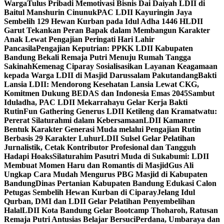
Warga
Tulus Pribadi Memotivasi Bisnis Dai Daiyah LDII di
Baitul Manshurin Cinunuk
PAC LDII Kayuringin Jaya
Sembelih 129 Hewan Kurban pada Idul Adha 1446 H
LDII
Garut Tekankan Peran Bapak dalam Membangun Karakter
Anak Lewat Pengajian Peringati Hari Lahir
Pancasila
Pengajian Keputrian: PPKK LDII Kabupaten
Bandung Bekali Remaja Putri Menuju Rumah Tangga
Sakinah
Kemenag Ciparay Sosialisasikan Layanan Keagamaan
kepada Warga LDII di Masjid Darussalam Pakutandang
Bakti
Lansia LDII: Mendorong Kesehatan Lansia Lewat CKG,
Komitmen Dukung BEDAS dan Indonesia Emas 2045
Sambut
Iduladha, PAC LDII Mekarrahayu Gelar Kerja Bakti
Rutin
Fun Gathering Generus LDII Ketileng dan Kramatwatu:
Pererat Silaturahmi dalam Kebersamaan
LDII Kamanre
Bentuk Karakter Generasi Muda melalui Pengajian Rutin
Berbasis 29 Karakter Luhur
LDII Sulsel Gelar Pelatihan
Jurnalistik, Cetak Kontributor Profesional dan Tangguh
Hadapi Hoaks
Silaturahim Pasutri Muda di Sukabumi: LDII
Membuat Momen Haru dan Romantis di Masjid
Gus Ali
Ungkap Cara Mudah Mengurus PBG Masjid di Kabupaten
Bandung
Dinas Pertanian Kabupaten Bandung Edukasi Calon
Petugas Sembelih Hewan Kurban di Ciparay
Jelang Idul
Qurban, DMI dan LDII Gelar Pelatihan Penyembelihan
Halal
LDII Kota Bandung Gelar Bootcamp Thoharoh, Ratusan
Remaja Putri Antusias Belajar Bersuci
Perdana, Umbaraya dan