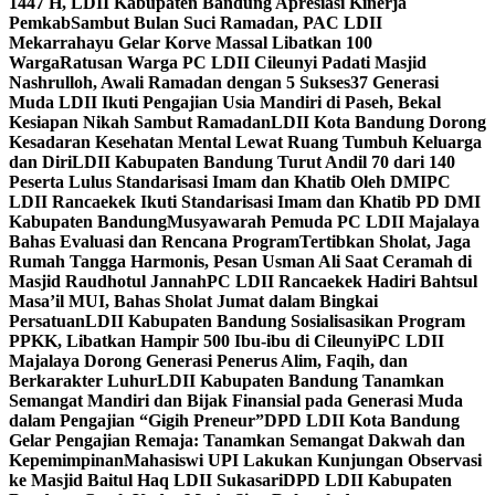
1447 H, LDII Kabupaten Bandung Apresiasi Kinerja
Pemkab
Sambut Bulan Suci Ramadan, PAC LDII
Mekarrahayu Gelar Korve Massal Libatkan 100
Warga
Ratusan Warga PC LDII Cileunyi Padati Masjid
Nashrulloh, Awali Ramadan dengan 5 Sukses
37 Generasi
Muda LDII Ikuti Pengajian Usia Mandiri di Paseh, Bekal
Kesiapan Nikah Sambut Ramadan
LDII Kota Bandung Dorong
Kesadaran Kesehatan Mental Lewat Ruang Tumbuh Keluarga
dan Diri
LDII Kabupaten Bandung Turut Andil 70 dari 140
Peserta Lulus Standarisasi Imam dan Khatib Oleh DMI
PC
LDII Rancaekek Ikuti Standarisasi Imam dan Khatib PD DMI
Kabupaten Bandung
Musyawarah Pemuda PC LDII Majalaya
Bahas Evaluasi dan Rencana Program
Tertibkan Sholat, Jaga
Rumah Tangga Harmonis, Pesan Usman Ali Saat Ceramah di
Masjid Raudhotul Jannah
PC LDII Rancaekek Hadiri Bahtsul
Masa’il MUI, Bahas Sholat Jumat dalam Bingkai
Persatuan
LDII Kabupaten Bandung Sosialisasikan Program
PPKK, Libatkan Hampir 500 Ibu-ibu di Cileunyi
PC LDII
Majalaya Dorong Generasi Penerus Alim, Faqih, dan
Berkarakter Luhur
LDII Kabupaten Bandung Tanamkan
Semangat Mandiri dan Bijak Finansial pada Generasi Muda
dalam Pengajian “Gigih Preneur”
DPD LDII Kota Bandung
Gelar Pengajian Remaja: Tanamkan Semangat Dakwah dan
Kepemimpinan
Mahasiswi UPI Lakukan Kunjungan Observasi
ke Masjid Baitul Haq LDII Sukasari
DPD LDII Kabupaten