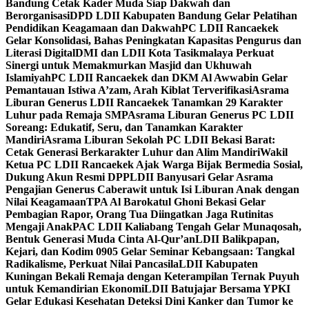
Bandung Cetak Kader Muda Siap Dakwah dan
Berorganisasi
DPD LDII Kabupaten Bandung Gelar Pelatihan
Pendidikan Keagamaan dan Dakwah
PC LDII Rancaekek
Gelar Konsolidasi, Bahas Peningkatan Kapasitas Pengurus dan
Literasi Digital
DMI dan LDII Kota Tasikmalaya Perkuat
Sinergi untuk Memakmurkan Masjid dan Ukhuwah
Islamiyah
PC LDII Rancaekek dan DKM Al Awwabin Gelar
Pemantauan Istiwa A’zam, Arah Kiblat Terverifikasi
Asrama
Liburan Generus LDII Rancaekek Tanamkan 29 Karakter
Luhur pada Remaja SMP
Asrama Liburan Generus PC LDII
Soreang: Edukatif, Seru, dan Tanamkan Karakter
Mandiri
Asrama Liburan Sekolah PC LDII Bekasi Barat:
Cetak Generasi Berkarakter Luhur dan Alim Mandiri
Wakil
Ketua PC LDII Rancaekek Ajak Warga Bijak Bermedia Sosial,
Dukung Akun Resmi DPP
LDII Banyusari Gelar Asrama
Pengajian Generus Caberawit untuk Isi Liburan Anak dengan
Nilai Keagamaan
TPA Al Barokatul Ghoni Bekasi Gelar
Pembagian Rapor, Orang Tua Diingatkan Jaga Rutinitas
Mengaji Anak
PAC LDII Kaliabang Tengah Gelar Munaqosah,
Bentuk Generasi Muda Cinta Al-Qur’an
LDII Balikpapan,
Kejari, dan Kodim 0905 Gelar Seminar Kebangsaan: Tangkal
Radikalisme, Perkuat Nilai Pancasila
LDII Kabupaten
Kuningan Bekali Remaja dengan Keterampilan Ternak Puyuh
untuk Kemandirian Ekonomi
LDII Batujajar Bersama YPKI
Gelar Edukasi Kesehatan Deteksi Dini Kanker dan Tumor ke