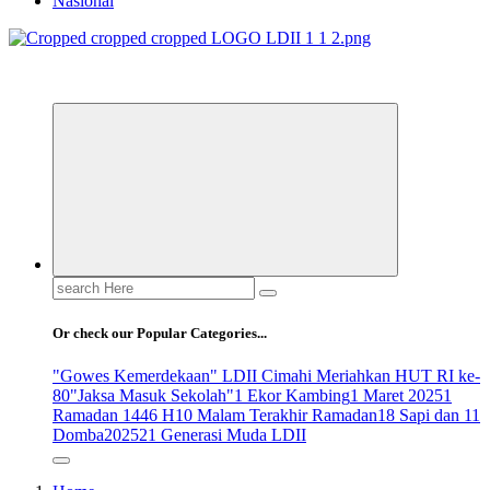
Nasional
ldiikabbandung.or.id
Search
for:
Or check our Popular Categories...
"Gowes Kemerdekaan" LDII Cimahi Meriahkan HUT RI ke-
80
"Jaksa Masuk Sekolah"
1 Ekor Kambing
1 Maret 2025
1
Ramadan 1446 H
10 Malam Terakhir Ramadan
18 Sapi dan 11
Domba
2025
21 Generasi Muda LDII