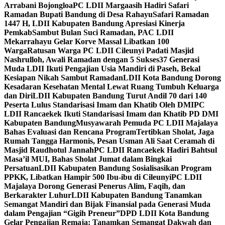
Arrabani Bojongloa
PC LDII Margaasih Hadiri Safari
Ramadan Bupati Bandung di Desa Rahayu
Safari Ramadan
1447 H, LDII Kabupaten Bandung Apresiasi Kinerja
Pemkab
Sambut Bulan Suci Ramadan, PAC LDII
Mekarrahayu Gelar Korve Massal Libatkan 100
Warga
Ratusan Warga PC LDII Cileunyi Padati Masjid
Nashrulloh, Awali Ramadan dengan 5 Sukses
37 Generasi
Muda LDII Ikuti Pengajian Usia Mandiri di Paseh, Bekal
Kesiapan Nikah Sambut Ramadan
LDII Kota Bandung Dorong
Kesadaran Kesehatan Mental Lewat Ruang Tumbuh Keluarga
dan Diri
LDII Kabupaten Bandung Turut Andil 70 dari 140
Peserta Lulus Standarisasi Imam dan Khatib Oleh DMI
PC
LDII Rancaekek Ikuti Standarisasi Imam dan Khatib PD DMI
Kabupaten Bandung
Musyawarah Pemuda PC LDII Majalaya
Bahas Evaluasi dan Rencana Program
Tertibkan Sholat, Jaga
Rumah Tangga Harmonis, Pesan Usman Ali Saat Ceramah di
Masjid Raudhotul Jannah
PC LDII Rancaekek Hadiri Bahtsul
Masa’il MUI, Bahas Sholat Jumat dalam Bingkai
Persatuan
LDII Kabupaten Bandung Sosialisasikan Program
PPKK, Libatkan Hampir 500 Ibu-ibu di Cileunyi
PC LDII
Majalaya Dorong Generasi Penerus Alim, Faqih, dan
Berkarakter Luhur
LDII Kabupaten Bandung Tanamkan
Semangat Mandiri dan Bijak Finansial pada Generasi Muda
dalam Pengajian “Gigih Preneur”
DPD LDII Kota Bandung
Gelar Pengajian Remaja: Tanamkan Semangat Dakwah dan