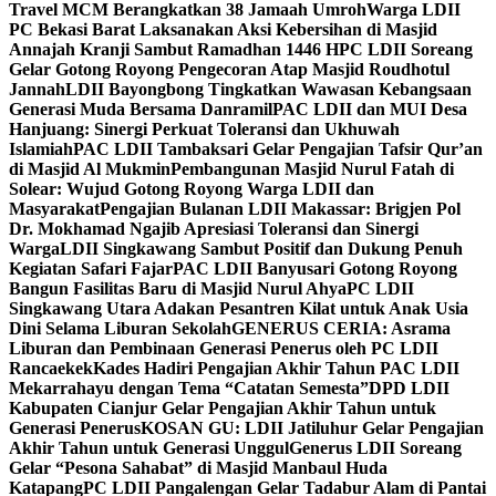
Travel MCM Berangkatkan 38 Jamaah Umroh
Warga LDII
PC Bekasi Barat Laksanakan Aksi Kebersihan di Masjid
Annajah Kranji Sambut Ramadhan 1446 H
PC LDII Soreang
Gelar Gotong Royong Pengecoran Atap Masjid Roudhotul
Jannah
LDII Bayongbong Tingkatkan Wawasan Kebangsaan
Generasi Muda Bersama Danramil
PAC LDII dan MUI Desa
Hanjuang: Sinergi Perkuat Toleransi dan Ukhuwah
Islamiah
PAC LDII Tambaksari Gelar Pengajian Tafsir Qur’an
di Masjid Al Mukmin
Pembangunan Masjid Nurul Fatah di
Solear: Wujud Gotong Royong Warga LDII dan
Masyarakat
Pengajian Bulanan LDII Makassar: Brigjen Pol
Dr. Mokhamad Ngajib Apresiasi Toleransi dan Sinergi
Warga
LDII Singkawang Sambut Positif dan Dukung Penuh
Kegiatan Safari Fajar
PAC LDII Banyusari Gotong Royong
Bangun Fasilitas Baru di Masjid Nurul Ahya
PC LDII
Singkawang Utara Adakan Pesantren Kilat untuk Anak Usia
Dini Selama Liburan Sekolah
GENERUS CERIA: Asrama
Liburan dan Pembinaan Generasi Penerus oleh PC LDII
Rancaekek
Kades Hadiri Pengajian Akhir Tahun PAC LDII
Mekarrahayu dengan Tema “Catatan Semesta”
DPD LDII
Kabupaten Cianjur Gelar Pengajian Akhir Tahun untuk
Generasi Penerus
KOSAN GU: LDII Jatiluhur Gelar Pengajian
Akhir Tahun untuk Generasi Unggul
Generus LDII Soreang
Gelar “Pesona Sahabat” di Masjid Manbaul Huda
Katapang
PC LDII Pangalengan Gelar Tadabur Alam di Pantai