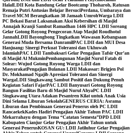
Halal
LDII Kota Bandung Gelar Bootcamp Thoharoh, Ratusan
Remaja Putri Antusias Belajar Bersuci
Perdana, Umbaraya dan
Travel MCM Berangkatkan 38 Jamaah Umroh
Warga LDII
PC Bekasi Barat Laksanakan Aksi Kebersihan di Masjid
Annajah Kranji Sambut Ramadhan 1446 H
PC LDII Soreang
Gelar Gotong Royong Pengecoran Atap Masjid Roudhotul
Jannah
LDII Bayongbong Tingkatkan Wawasan Kebangsaan
Generasi Muda Bersama Danramil
PAC LDII dan MUI Desa
Hanjuang: Sinergi Perkuat Toleransi dan Ukhuwah
Islamiah
PAC LDII Tambaksari Gelar Pengajian Tafsir Qur’an
di Masjid Al Mukmin
Pembangunan Masjid Nurul Fatah di
Solear: Wujud Gotong Royong Warga LDII dan
Masyarakat
Pengajian Bulanan LDII Makassar: Brigjen Pol
Dr. Mokhamad Ngajib Apresiasi Toleransi dan Sinergi
Warga
LDII Singkawang Sambut Positif dan Dukung Penuh
Kegiatan Safari Fajar
PAC LDII Banyusari Gotong Royong
Bangun Fasilitas Baru di Masjid Nurul Ahya
PC LDII
Singkawang Utara Adakan Pesantren Kilat untuk Anak Usia
Dini Selama Liburan Sekolah
GENERUS CERIA: Asrama
Liburan dan Pembinaan Generasi Penerus oleh PC LDII
Rancaekek
Kades Hadiri Pengajian Akhir Tahun PAC LDII
Mekarrahayu dengan Tema “Catatan Semesta”
DPD LDII
Kabupaten Cianjur Gelar Pengajian Akhir Tahun untuk
Generasi Penerus
KOSAN GU: LDII Jatiluhur Gelar Pengajian