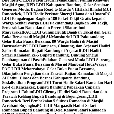
Disrupsi
PC LDII Paseh Hadiri Pengukuhan Panitia Renovasi
Masjid Agung
DPD LDII Kabupaten Bandung Gelar Seminar
Generasi Muda, Bagian Road to Musda VIII
Halal Bihalal MUI
Rancaekek, LDII Hadir Perkuat Sinergi Ulama dan Umaro
PC
LDII Pangalengan Bagikan 180 Paket Takjil Gratis kepada
Warga Sekitar
Warga LDII Pakutandang Bagikan 500 Takjil,
Semarakkan Ramadan dan Pererat Silaturahmi
Masyarakat
PAC LDII Gunungleutik Bagikan Takjil dan Gelar
Buka Bersama di Masjid Al-Manshurin
LDII Pakutandang
Gelar Buka Puasa Bersama, 80 Warga Hadiri di Masjid
Darussalam
PC LDII Banjaran, Cimaung, dan Arjasari Hadiri
Safari Ramadan Bupati Bandung di Arjasari
LDII Hadiri
Safari Ramadan ke-5 Bupati Bandung, Dukung Sinergi
Pembangunan di Paseh
Puluhan Generasi Muda LDII Soreang
Gelar Buka Puasa Bersama di Masjid Manbaul Huda
Warga
PAC LDII Mekarrahayu Gelar Buka Puasa Bersama,
Dilanjutkan Pengajian dan Tarawih
Kajian Ramadan di Masjid
Al Fathu, Dinsos dan Baznas Kabupaten Bandung
Sosialisasikan Program
LDII Turut Hadir Safari Ramadan Hari
Ke-4 di Rancaekek, Bupati Bandung Paparkan Capaian
Program 1 Tahun
LDII Cileunyi Hadiri Safari Ramadan dan
Tarawih Keliling Bupati Bandung di Bojongsoang
LDII
Rancaekek Beri Pembekalan 5 Sukses Ramadan di Masjid
Arrabani Bojongloa
PC LDII Margaasih Hadiri Safari
Ramadan Bupati Bandung di Desa Rahayu
Safari Ramadan