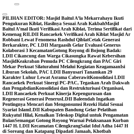
PILIHAN EDITOR:
Masjid Baitul A’la Mekarrahayu Ikuti
Pengukuran Kiblat, Hasilnya Sesuai Arah Kakbah
Masjid
Baitul A’mal Ikuti Verifikasi Arah Kiblat, Terima Sertifikat dari
Kemenag RI
LDII Rancaekek Verifikasi Arah Kiblat Masjid Ar
Robbani Lewat Fenomena Rashdul Qiblat
Cetak Generasi
Berkarakter, PC LDII Margaasih Gelar Evaluasi Generus
Kolaborasi 3 Kecamatan
Gotong Royong di Bojong Badak:
LDII Cikancung dan Warga Cikasungka Rawat Kebersihan
Masjid
Keakraban Pemuda PC Cilengkrang dan PAC Giri
Mekar Perkuat Silaturahmi Melalui Kegiatan Keagamaan
Isi
Liburan Sekolah, PAC LDII Banyusari Tanamkan 29
Karakter Luhur Lewat Asrama Caberawit
Konsolidasi LDII
Rancaekek Perkuat Sinergi PC-PAC, Tegaskan Arah Dakwah
dan Pengabdian
Konsolidasi dan Restrukturisasi Organisasi,
LDII Rancaekek Perkuat Kinerja Kepengurusan dan
Regenerasi Generasi Penerus
LDII Baleendah Ingatkan
Pentingnya Mencari dan Mengonsumsi Rezeki Halal Sesuai
Syariat Islam
LDII Kabupaten Bandung Gelar Pelatihan
Rukyatul Hilal, Kenalkan Teleskop Digital untuk Pengamatan
Bulan
Semangat Gotong Royong Warnai Pelaksanaan Kurban
1447 H. LDII Kecamatan Cilengkrang
Salat Idul Adha 1447 H
di Soreang dan Katapang Dipadati Jamaah, Khotbah