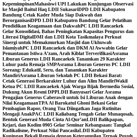
Kepemimpinan
Mahasiswi UPI Lakukan Kunjungan Observasi
ke Masjid Baitul Haq LDII Sukasari
DPD LDII Kabupaten
Bandung Cetak Kader Muda Siap Dakwah dan
Berorganisasi
DPD LDII Kabupaten Bandung Gelar Pelatihan
Pendidikan Keagamaan dan Dakwah
PC LDII Rancaekek
Gelar Konsolidasi, Bahas Peningkatan Kapasitas Pengurus dan
Literasi Digital
DMI dan LDII Kota Tasikmalaya Perkuat
Sinergi untuk Memakmurkan Masjid dan Ukhuwah
Islamiyah
PC LDII Rancaekek dan DKM Al Awwabin Gelar
Pemantauan Istiwa A’zam, Arah Kiblat Terverifikasi
Asrama
Liburan Generus LDII Rancaekek Tanamkan 29 Karakter
Luhur pada Remaja SMP
Asrama Liburan Generus PC LDII
Soreang: Edukatif, Seru, dan Tanamkan Karakter
Mandiri
Asrama Liburan Sekolah PC LDII Bekasi Barat:
Cetak Generasi Berkarakter Luhur dan Alim Mandiri
Wakil
Ketua PC LDII Rancaekek Ajak Warga Bijak Bermedia Sosial,
Dukung Akun Resmi DPP
LDII Banyusari Gelar Asrama
Pengajian Generus Caberawit untuk Isi Liburan Anak dengan
Nilai Keagamaan
TPA Al Barokatul Ghoni Bekasi Gelar
Pembagian Rapor, Orang Tua Diingatkan Jaga Rutinitas
Mengaji Anak
PAC LDII Kaliabang Tengah Gelar Munaqosah,
Bentuk Generasi Muda Cinta Al-Qur’an
LDII Balikpapan,
Kejari, dan Kodim 0905 Gelar Seminar Kebangsaan: Tangkal
Radikalisme, Perkuat Nilai Pancasila
LDII Kabupaten
Kuningan Bekali Remaja dengan Keterampilan Ternak Puyuh