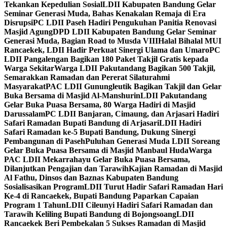
Tekankan Kepedulian Sosial
LDII Kabupaten Bandung Gelar
Seminar Generasi Muda, Bahas Kenakalan Remaja di Era
Disrupsi
PC LDII Paseh Hadiri Pengukuhan Panitia Renovasi
Masjid Agung
DPD LDII Kabupaten Bandung Gelar Seminar
Generasi Muda, Bagian Road to Musda VIII
Halal Bihalal MUI
Rancaekek, LDII Hadir Perkuat Sinergi Ulama dan Umaro
PC
LDII Pangalengan Bagikan 180 Paket Takjil Gratis kepada
Warga Sekitar
Warga LDII Pakutandang Bagikan 500 Takjil,
Semarakkan Ramadan dan Pererat Silaturahmi
Masyarakat
PAC LDII Gunungleutik Bagikan Takjil dan Gelar
Buka Bersama di Masjid Al-Manshurin
LDII Pakutandang
Gelar Buka Puasa Bersama, 80 Warga Hadiri di Masjid
Darussalam
PC LDII Banjaran, Cimaung, dan Arjasari Hadiri
Safari Ramadan Bupati Bandung di Arjasari
LDII Hadiri
Safari Ramadan ke-5 Bupati Bandung, Dukung Sinergi
Pembangunan di Paseh
Puluhan Generasi Muda LDII Soreang
Gelar Buka Puasa Bersama di Masjid Manbaul Huda
Warga
PAC LDII Mekarrahayu Gelar Buka Puasa Bersama,
Dilanjutkan Pengajian dan Tarawih
Kajian Ramadan di Masjid
Al Fathu, Dinsos dan Baznas Kabupaten Bandung
Sosialisasikan Program
LDII Turut Hadir Safari Ramadan Hari
Ke-4 di Rancaekek, Bupati Bandung Paparkan Capaian
Program 1 Tahun
LDII Cileunyi Hadiri Safari Ramadan dan
Tarawih Keliling Bupati Bandung di Bojongsoang
LDII
Rancaekek Beri Pembekalan 5 Sukses Ramadan di Masjid