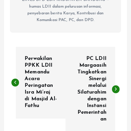
humas LDII dalam pelurusan informasi,
penyebaran berita Karya, Kontribusi dan
Komunikasi PAC, PC, dan DPD.
P
Perwakilan
PC LDII
o
PPKK LDII
Margaasih
Memandu
Tingkatkan
Acara
Sinergi
s
Peringatan
melalui
Isra Mi’raj
Silaturahim
t
di Masjid Al-
dengan
Fathu
Instansi
n
Pemerintah
an
a