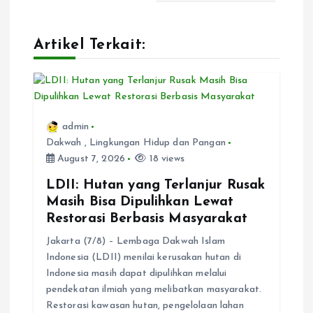
v
Artikel Terkait:
i
g
a
admin
Dakwah
,
Lingkungan Hidup dan Pangan
t
August 7, 2026
18 views
i
LDII: Hutan yang Terlanjur Rusak
Masih Bisa Dipulihkan Lewat
Restorasi Berbasis Masyarakat
o
Jakarta (7/8) – Lembaga Dakwah Islam
n
Indonesia (LDII) menilai kerusakan hutan di
Indonesia masih dapat dipulihkan melalui
pendekatan ilmiah yang melibatkan masyarakat.
Restorasi kawasan hutan, pengelolaan lahan