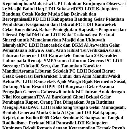
Kepemimpinan
Mahasiswi UPI Lakukan Kunjungan Observasi
ke Masjid Baitul Haq LDII Sukasari
DPD LDII Kabupaten
Bandung Cetak Kader Muda Siap Dakwah dan
Berorganisasi
DPD LDII Kabupaten Bandung Gelar Pelatihan
Pendidikan Keagamaan dan Dakwah
PC LDII Rancaekek
Gelar Konsolidasi, Bahas Peningkatan Kapasitas Pengurus dan
Literasi Digital
DMI dan LDII Kota Tasikmalaya Perkuat
Sinergi untuk Memakmurkan Masjid dan Ukhuwah
Islamiyah
PC LDII Rancaekek dan DKM Al Awwabin Gelar
Pemantauan Istiwa A’zam, Arah Kiblat Terverifikasi
Asrama
Liburan Generus LDII Rancaekek Tanamkan 29 Karakter
Luhur pada Remaja SMP
Asrama Liburan Generus PC LDII
Soreang: Edukatif, Seru, dan Tanamkan Karakter
Mandiri
Asrama Liburan Sekolah PC LDII Bekasi Barat:
Cetak Generasi Berkarakter Luhur dan Alim Mandiri
Wakil
Ketua PC LDII Rancaekek Ajak Warga Bijak Bermedia Sosial,
Dukung Akun Resmi DPP
LDII Banyusari Gelar Asrama
Pengajian Generus Caberawit untuk Isi Liburan Anak dengan
Nilai Keagamaan
TPA Al Barokatul Ghoni Bekasi Gelar
Pembagian Rapor, Orang Tua Diingatkan Jaga Rutinitas
Mengaji Anak
PAC LDII Kaliabang Tengah Gelar Munaqosah,
Bentuk Generasi Muda Cinta Al-Qur’an
LDII Balikpapan,
Kejari, dan Kodim 0905 Gelar Seminar Kebangsaan: Tangkal
Radikalisme, Perkuat Nilai Pancasila
LDII Kabupaten
Kuningan Bekali Remaja dengan Keterampilan Ternak Puyuh