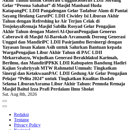
Akhir Tahun untuk Generasi Unggul
Generus LDII Soreang
Gelar “Pesona Sahabat” di Masjid Manbaul Huda
Katapang
PC LDII Pangalengan Gelar Tadabur Alam di Pantai
Sayang Heulang Garut
PC LDII Ciwidey Isi Liburan Akhir
Tahun dengan Refreshing ke Air Terjun Celak di
Tenjolaya
Remaja Masjid Sabilla Rosyad Gelar Pengajian
Akhir Tahun dengan Materi Al-Quran
Pengajian Generus
Caberawit di Masjid Al-Barokah Arcamanik Dorong Generasi
Unggul dan Mandiri
PC LDII Pasirjambu Bersinergi dengan
Yayasan Insan Kalam Asih untuk Salurkan Bantuan kepada
Warga
Pengajian Libur Akhir Tahun di PAC LDII
Mekarrahayu, Wujudkan Generasi Berakhlakul Karimah,
Berilmu, dan Mandiri
PPKK LDII Kabupaten Bandung Hadiri
Kajian Syahriyyah MTW Rahmatul Ummah: Tingkatkan
Sinergi dan Ketakwaan
PAC LDII Gedung Air Gelar Pengajian
Pelajar “Pelita 2024” untuk Tingkatkan Kualitas Ibadah
Selama Liburan
Asrama Libur Akhir Tahun: Pemuda Remaja
Masjid Baitul Izza Prafi Perdalam Ilmu Sholat
Sat. Aug 8th, 2026
Redaksi
Tentang
Privacy Policy