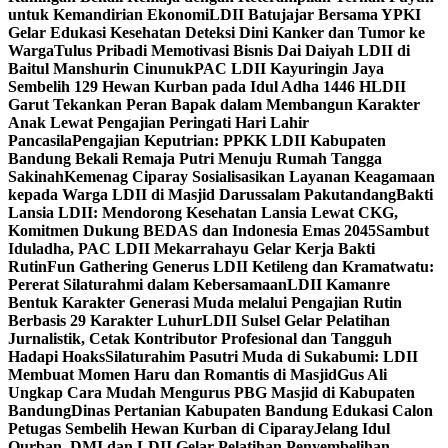
untuk Kemandirian Ekonomi
LDII Batujajar Bersama YPKI
Gelar Edukasi Kesehatan Deteksi Dini Kanker dan Tumor ke
Warga
Tulus Pribadi Memotivasi Bisnis Dai Daiyah LDII di
Baitul Manshurin Cinunuk
PAC LDII Kayuringin Jaya
Sembelih 129 Hewan Kurban pada Idul Adha 1446 H
LDII
Garut Tekankan Peran Bapak dalam Membangun Karakter
Anak Lewat Pengajian Peringati Hari Lahir
Pancasila
Pengajian Keputrian: PPKK LDII Kabupaten
Bandung Bekali Remaja Putri Menuju Rumah Tangga
Sakinah
Kemenag Ciparay Sosialisasikan Layanan Keagamaan
kepada Warga LDII di Masjid Darussalam Pakutandang
Bakti
Lansia LDII: Mendorong Kesehatan Lansia Lewat CKG,
Komitmen Dukung BEDAS dan Indonesia Emas 2045
Sambut
Iduladha, PAC LDII Mekarrahayu Gelar Kerja Bakti
Rutin
Fun Gathering Generus LDII Ketileng dan Kramatwatu:
Pererat Silaturahmi dalam Kebersamaan
LDII Kamanre
Bentuk Karakter Generasi Muda melalui Pengajian Rutin
Berbasis 29 Karakter Luhur
LDII Sulsel Gelar Pelatihan
Jurnalistik, Cetak Kontributor Profesional dan Tangguh
Hadapi Hoaks
Silaturahim Pasutri Muda di Sukabumi: LDII
Membuat Momen Haru dan Romantis di Masjid
Gus Ali
Ungkap Cara Mudah Mengurus PBG Masjid di Kabupaten
Bandung
Dinas Pertanian Kabupaten Bandung Edukasi Calon
Petugas Sembelih Hewan Kurban di Ciparay
Jelang Idul
Qurban, DMI dan LDII Gelar Pelatihan Penyembelihan