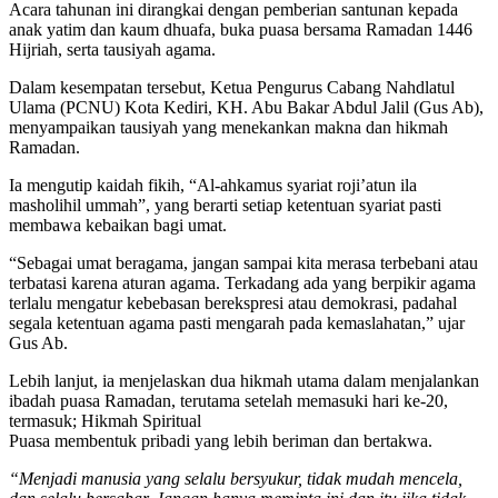
Acara tahunan ini dirangkai dengan pemberian santunan kepada
anak yatim dan kaum dhuafa, buka puasa bersama Ramadan 1446
Hijriah, serta tausiyah agama.
Dalam kesempatan tersebut, Ketua Pengurus Cabang Nahdlatul
Ulama (PCNU) Kota Kediri, KH. Abu Bakar Abdul Jalil (Gus Ab),
menyampaikan tausiyah yang menekankan makna dan hikmah
Ramadan.
Ia mengutip kaidah fikih, “Al-ahkamus syariat roji’atun ila
masholihil ummah”, yang berarti setiap ketentuan syariat pasti
membawa kebaikan bagi umat.
“Sebagai umat beragama, jangan sampai kita merasa terbebani atau
terbatasi karena aturan agama. Terkadang ada yang berpikir agama
terlalu mengatur kebebasan berekspresi atau demokrasi, padahal
segala ketentuan agama pasti mengarah pada kemaslahatan,” ujar
Gus Ab.
Lebih lanjut, ia menjelaskan dua hikmah utama dalam menjalankan
ibadah puasa Ramadan, terutama setelah memasuki hari ke-20,
termasuk; Hikmah Spiritual
Puasa membentuk pribadi yang lebih beriman dan bertakwa.
“Menjadi manusia yang selalu bersyukur, tidak mudah mencela,