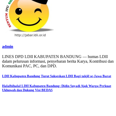
admin
LINES DPD LDII KABUPATEN BANDUNG — humas LDII
dalam pelurusan informasi, penyebaran berita Karya, Kontribusi dan
Komunikasi PAC, PC, dan DPD.
Post
LDII Kabupaten Bandung Turut Sukseskan LDII Bagi takjil se-Jawa Barat
navigation
Halalbihalal LDII Kabupaten Bandung: Didin Suyadi Ajak Warga Perkuat
Ukhuwah dan Dukung Visi BEDAS