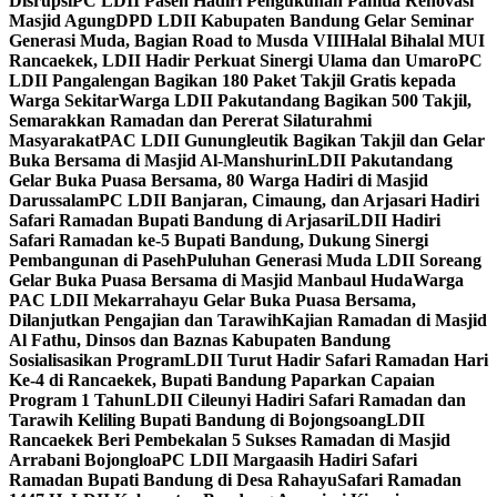
Disrupsi
PC LDII Paseh Hadiri Pengukuhan Panitia Renovasi
Masjid Agung
DPD LDII Kabupaten Bandung Gelar Seminar
Generasi Muda, Bagian Road to Musda VIII
Halal Bihalal MUI
Rancaekek, LDII Hadir Perkuat Sinergi Ulama dan Umaro
PC
LDII Pangalengan Bagikan 180 Paket Takjil Gratis kepada
Warga Sekitar
Warga LDII Pakutandang Bagikan 500 Takjil,
Semarakkan Ramadan dan Pererat Silaturahmi
Masyarakat
PAC LDII Gunungleutik Bagikan Takjil dan Gelar
Buka Bersama di Masjid Al-Manshurin
LDII Pakutandang
Gelar Buka Puasa Bersama, 80 Warga Hadiri di Masjid
Darussalam
PC LDII Banjaran, Cimaung, dan Arjasari Hadiri
Safari Ramadan Bupati Bandung di Arjasari
LDII Hadiri
Safari Ramadan ke-5 Bupati Bandung, Dukung Sinergi
Pembangunan di Paseh
Puluhan Generasi Muda LDII Soreang
Gelar Buka Puasa Bersama di Masjid Manbaul Huda
Warga
PAC LDII Mekarrahayu Gelar Buka Puasa Bersama,
Dilanjutkan Pengajian dan Tarawih
Kajian Ramadan di Masjid
Al Fathu, Dinsos dan Baznas Kabupaten Bandung
Sosialisasikan Program
LDII Turut Hadir Safari Ramadan Hari
Ke-4 di Rancaekek, Bupati Bandung Paparkan Capaian
Program 1 Tahun
LDII Cileunyi Hadiri Safari Ramadan dan
Tarawih Keliling Bupati Bandung di Bojongsoang
LDII
Rancaekek Beri Pembekalan 5 Sukses Ramadan di Masjid
Arrabani Bojongloa
PC LDII Margaasih Hadiri Safari
Ramadan Bupati Bandung di Desa Rahayu
Safari Ramadan