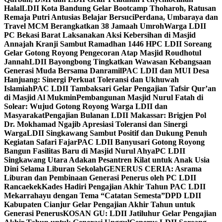
Halal
LDII Kota Bandung Gelar Bootcamp Thoharoh, Ratusan
Remaja Putri Antusias Belajar Bersuci
Perdana, Umbaraya dan
Travel MCM Berangkatkan 38 Jamaah Umroh
Warga LDII
PC Bekasi Barat Laksanakan Aksi Kebersihan di Masjid
Annajah Kranji Sambut Ramadhan 1446 H
PC LDII Soreang
Gelar Gotong Royong Pengecoran Atap Masjid Roudhotul
Jannah
LDII Bayongbong Tingkatkan Wawasan Kebangsaan
Generasi Muda Bersama Danramil
PAC LDII dan MUI Desa
Hanjuang: Sinergi Perkuat Toleransi dan Ukhuwah
Islamiah
PAC LDII Tambaksari Gelar Pengajian Tafsir Qur’an
di Masjid Al Mukmin
Pembangunan Masjid Nurul Fatah di
Solear: Wujud Gotong Royong Warga LDII dan
Masyarakat
Pengajian Bulanan LDII Makassar: Brigjen Pol
Dr. Mokhamad Ngajib Apresiasi Toleransi dan Sinergi
Warga
LDII Singkawang Sambut Positif dan Dukung Penuh
Kegiatan Safari Fajar
PAC LDII Banyusari Gotong Royong
Bangun Fasilitas Baru di Masjid Nurul Ahya
PC LDII
Singkawang Utara Adakan Pesantren Kilat untuk Anak Usia
Dini Selama Liburan Sekolah
GENERUS CERIA: Asrama
Liburan dan Pembinaan Generasi Penerus oleh PC LDII
Rancaekek
Kades Hadiri Pengajian Akhir Tahun PAC LDII
Mekarrahayu dengan Tema “Catatan Semesta”
DPD LDII
Kabupaten Cianjur Gelar Pengajian Akhir Tahun untuk
Generasi Penerus
KOSAN GU: LDII Jatiluhur Gelar Pengajian