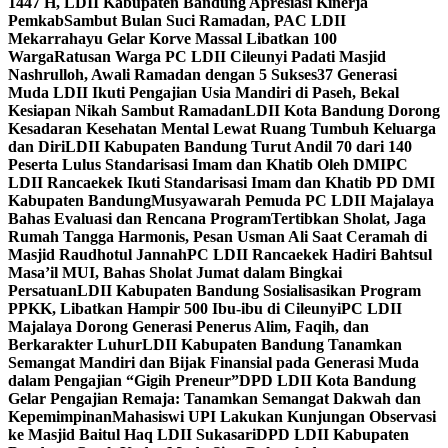
1447 H, LDII Kabupaten Bandung Apresiasi Kinerja
Pemkab
Sambut Bulan Suci Ramadan, PAC LDII
Mekarrahayu Gelar Korve Massal Libatkan 100
Warga
Ratusan Warga PC LDII Cileunyi Padati Masjid
Nashrulloh, Awali Ramadan dengan 5 Sukses
37 Generasi
Muda LDII Ikuti Pengajian Usia Mandiri di Paseh, Bekal
Kesiapan Nikah Sambut Ramadan
LDII Kota Bandung Dorong
Kesadaran Kesehatan Mental Lewat Ruang Tumbuh Keluarga
dan Diri
LDII Kabupaten Bandung Turut Andil 70 dari 140
Peserta Lulus Standarisasi Imam dan Khatib Oleh DMI
PC
LDII Rancaekek Ikuti Standarisasi Imam dan Khatib PD DMI
Kabupaten Bandung
Musyawarah Pemuda PC LDII Majalaya
Bahas Evaluasi dan Rencana Program
Tertibkan Sholat, Jaga
Rumah Tangga Harmonis, Pesan Usman Ali Saat Ceramah di
Masjid Raudhotul Jannah
PC LDII Rancaekek Hadiri Bahtsul
Masa’il MUI, Bahas Sholat Jumat dalam Bingkai
Persatuan
LDII Kabupaten Bandung Sosialisasikan Program
PPKK, Libatkan Hampir 500 Ibu-ibu di Cileunyi
PC LDII
Majalaya Dorong Generasi Penerus Alim, Faqih, dan
Berkarakter Luhur
LDII Kabupaten Bandung Tanamkan
Semangat Mandiri dan Bijak Finansial pada Generasi Muda
dalam Pengajian “Gigih Preneur”
DPD LDII Kota Bandung
Gelar Pengajian Remaja: Tanamkan Semangat Dakwah dan
Kepemimpinan
Mahasiswi UPI Lakukan Kunjungan Observasi
ke Masjid Baitul Haq LDII Sukasari
DPD LDII Kabupaten