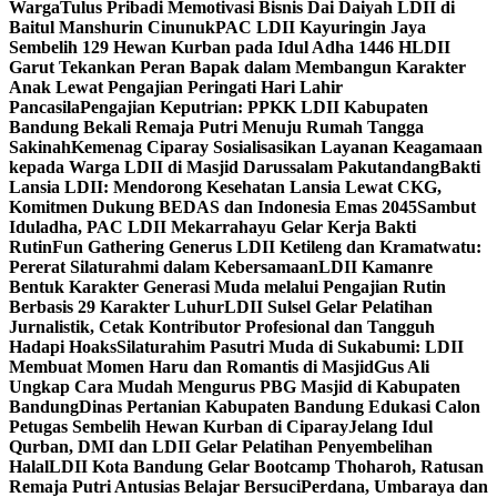
Warga
Tulus Pribadi Memotivasi Bisnis Dai Daiyah LDII di
Baitul Manshurin Cinunuk
PAC LDII Kayuringin Jaya
Sembelih 129 Hewan Kurban pada Idul Adha 1446 H
LDII
Garut Tekankan Peran Bapak dalam Membangun Karakter
Anak Lewat Pengajian Peringati Hari Lahir
Pancasila
Pengajian Keputrian: PPKK LDII Kabupaten
Bandung Bekali Remaja Putri Menuju Rumah Tangga
Sakinah
Kemenag Ciparay Sosialisasikan Layanan Keagamaan
kepada Warga LDII di Masjid Darussalam Pakutandang
Bakti
Lansia LDII: Mendorong Kesehatan Lansia Lewat CKG,
Komitmen Dukung BEDAS dan Indonesia Emas 2045
Sambut
Iduladha, PAC LDII Mekarrahayu Gelar Kerja Bakti
Rutin
Fun Gathering Generus LDII Ketileng dan Kramatwatu:
Pererat Silaturahmi dalam Kebersamaan
LDII Kamanre
Bentuk Karakter Generasi Muda melalui Pengajian Rutin
Berbasis 29 Karakter Luhur
LDII Sulsel Gelar Pelatihan
Jurnalistik, Cetak Kontributor Profesional dan Tangguh
Hadapi Hoaks
Silaturahim Pasutri Muda di Sukabumi: LDII
Membuat Momen Haru dan Romantis di Masjid
Gus Ali
Ungkap Cara Mudah Mengurus PBG Masjid di Kabupaten
Bandung
Dinas Pertanian Kabupaten Bandung Edukasi Calon
Petugas Sembelih Hewan Kurban di Ciparay
Jelang Idul
Qurban, DMI dan LDII Gelar Pelatihan Penyembelihan
Halal
LDII Kota Bandung Gelar Bootcamp Thoharoh, Ratusan
Remaja Putri Antusias Belajar Bersuci
Perdana, Umbaraya dan