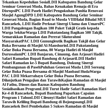
Tekankan Kepedulian Sosial
LDII Kabupaten Bandung Gelar
Seminar Generasi Muda, Bahas Kenakalan Remaja di Era
Disrupsi
PC LDII Paseh Hadiri Pengukuhan Panitia Renovasi
Masjid Agung
DPD LDII Kabupaten Bandung Gelar Seminar
Generasi Muda, Bagian Road to Musda VIII
Halal Bihalal MUI
Rancaekek, LDII Hadir Perkuat Sinergi Ulama dan Umaro
PC
LDII Pangalengan Bagikan 180 Paket Takjil Gratis kepada
Warga Sekitar
Warga LDII Pakutandang Bagikan 500 Takjil,
Semarakkan Ramadan dan Pererat Silaturahmi
Masyarakat
PAC LDII Gunungleutik Bagikan Takjil dan Gelar
Buka Bersama di Masjid Al-Manshurin
LDII Pakutandang
Gelar Buka Puasa Bersama, 80 Warga Hadiri di Masjid
Darussalam
PC LDII Banjaran, Cimaung, dan Arjasari Hadiri
Safari Ramadan Bupati Bandung di Arjasari
LDII Hadiri
Safari Ramadan ke-5 Bupati Bandung, Dukung Sinergi
Pembangunan di Paseh
Puluhan Generasi Muda LDII Soreang
Gelar Buka Puasa Bersama di Masjid Manbaul Huda
Warga
PAC LDII Mekarrahayu Gelar Buka Puasa Bersama,
Dilanjutkan Pengajian dan Tarawih
Kajian Ramadan di Masjid
Al Fathu, Dinsos dan Baznas Kabupaten Bandung
Sosialisasikan Program
LDII Turut Hadir Safari Ramadan Hari
Ke-4 di Rancaekek, Bupati Bandung Paparkan Capaian
Program 1 Tahun
LDII Cileunyi Hadiri Safari Ramadan dan
Tarawih Keliling Bupati Bandung di Bojongsoang
LDII
Rancaekek Beri Pembekalan 5 Sukses Ramadan di Masjid