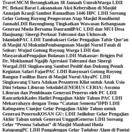
Travel MCM Berangkatkan 38 Jamaah Umroh
Warga LDII
PC Bekasi Barat Laksanakan Aksi Kebersihan di Masjid
Annajah Kranji Sambut Ramadhan 1446 H
PC LDII Soreang
Gelar Gotong Royong Pengecoran Atap Masjid Roudhotul
Jannah
LDII Bayongbong Tingkatkan Wawasan Kebangsaan
Generasi Muda Bersama Danramil
PAC LDII dan MUI Desa
Hanjuang: Sinergi Perkuat Toleransi dan Ukhuwah
Islamiah
PAC LDII Tambaksari Gelar Pengajian Tafsir Qur’an
di Masjid Al Mukmin
Pembangunan Masjid Nurul Fatah di
Solear: Wujud Gotong Royong Warga LDII dan
Masyarakat
Pengajian Bulanan LDII Makassar: Brigjen Pol
Dr. Mokhamad Ngajib Apresiasi Toleransi dan Sinergi
Warga
LDII Singkawang Sambut Positif dan Dukung Penuh
Kegiatan Safari Fajar
PAC LDII Banyusari Gotong Royong
Bangun Fasilitas Baru di Masjid Nurul Ahya
PC LDII
Singkawang Utara Adakan Pesantren Kilat untuk Anak Usia
Dini Selama Liburan Sekolah
GENERUS CERIA: Asrama
Liburan dan Pembinaan Generasi Penerus oleh PC LDII
Rancaekek
Kades Hadiri Pengajian Akhir Tahun PAC LDII
Mekarrahayu dengan Tema “Catatan Semesta”
DPD LDII
Kabupaten Cianjur Gelar Pengajian Akhir Tahun untuk
Generasi Penerus
KOSAN GU: LDII Jatiluhur Gelar Pengajian
Akhir Tahun untuk Generasi Unggul
Generus LDII Soreang
Gelar “Pesona Sahabat” di Masjid Manbaul Huda
Katapang
PC LDII Pangalengan Gelar Tadabur Alam di Pantai