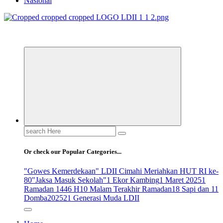
Nasional
ldiikabbandung.or.id
Search
for:
Or check our Popular Categories...
"Gowes Kemerdekaan" LDII Cimahi Meriahkan HUT RI ke-
80
"Jaksa Masuk Sekolah"
1 Ekor Kambing
1 Maret 2025
1
Ramadan 1446 H
10 Malam Terakhir Ramadan
18 Sapi dan 11
Domba
2025
21 Generasi Muda LDII