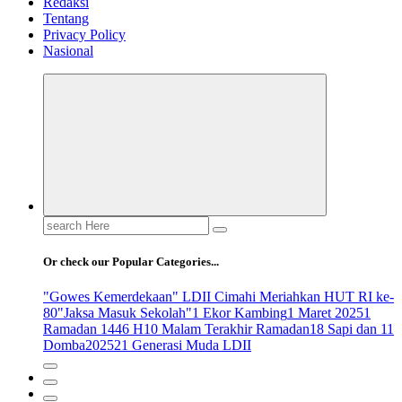
Redaksi
Tentang
Privacy Policy
Nasional
Search
for:
Or check our Popular Categories...
"Gowes Kemerdekaan" LDII Cimahi Meriahkan HUT RI ke-
80
"Jaksa Masuk Sekolah"
1 Ekor Kambing
1 Maret 2025
1
Ramadan 1446 H
10 Malam Terakhir Ramadan
18 Sapi dan 11
Domba
2025
21 Generasi Muda LDII