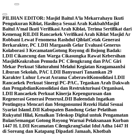
PILIHAN EDITOR:
Masjid Baitul A’la Mekarrahayu Ikuti
Pengukuran Kiblat, Hasilnya Sesuai Arah Kakbah
Masjid
Baitul A’mal Ikuti Verifikasi Arah Kiblat, Terima Sertifikat dari
Kemenag RI
LDII Rancaekek Verifikasi Arah Kiblat Masjid Ar
Robbani Lewat Fenomena Rashdul Qiblat
Cetak Generasi
Berkarakter, PC LDII Margaasih Gelar Evaluasi Generus
Kolaborasi 3 Kecamatan
Gotong Royong di Bojong Badak:
LDII Cikancung dan Warga Cikasungka Rawat Kebersihan
Masjid
Keakraban Pemuda PC Cilengkrang dan PAC Giri
Mekar Perkuat Silaturahmi Melalui Kegiatan Keagamaan
Isi
Liburan Sekolah, PAC LDII Banyusari Tanamkan 29
Karakter Luhur Lewat Asrama Caberawit
Konsolidasi LDII
Rancaekek Perkuat Sinergi PC-PAC, Tegaskan Arah Dakwah
dan Pengabdian
Konsolidasi dan Restrukturisasi Organisasi,
LDII Rancaekek Perkuat Kinerja Kepengurusan dan
Regenerasi Generasi Penerus
LDII Baleendah Ingatkan
Pentingnya Mencari dan Mengonsumsi Rezeki Halal Sesuai
Syariat Islam
LDII Kabupaten Bandung Gelar Pelatihan
Rukyatul Hilal, Kenalkan Teleskop Digital untuk Pengamatan
Bulan
Semangat Gotong Royong Warnai Pelaksanaan Kurban
1447 H. LDII Kecamatan Cilengkrang
Salat Idul Adha 1447 H
di Soreang dan Katapang Dipadati Jamaah, Khotbah