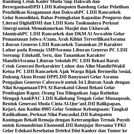
Bandung Cetak Kader Muda Siap Dakwah dan
Berorganisasi
DPD LDII Kabupaten Bandung Gelar Pelatihan
Pendidikan Keagamaan dan Dakwah
PC LDII Rancaekek
Gelar Konsolidasi, Bahas Peningkatan Kapasitas Pengurus dan
Literasi Digital
DMI dan LDII Kota Tasikmalaya Perkuat
Sinergi untuk Memakmurkan Masjid dan Ukhuwah
Islamiyah
PC LDII Rancaekek dan DKM Al Awwabin Gelar
Pemantauan Istiwa A’zam, Arah Kiblat Terverifikasi
Asrama
Liburan Generus LDII Rancaekek Tanamkan 29 Karakter
Luhur pada Remaja SMP
Asrama Liburan Generus PC LDII
Soreang: Edukatif, Seru, dan Tanamkan Karakter
Mandiri
Asrama Liburan Sekolah PC LDII Bekasi Barat:
Cetak Generasi Berkarakter Luhur dan Alim Mandiri
Wakil
Ketua PC LDII Rancaekek Ajak Warga Bijak Bermedia Sosial,
Dukung Akun Resmi DPP
LDII Banyusari Gelar Asrama
Pengajian Generus Caberawit untuk Isi Liburan Anak dengan
Nilai Keagamaan
TPA Al Barokatul Ghoni Bekasi Gelar
Pembagian Rapor, Orang Tua Diingatkan Jaga Rutinitas
Mengaji Anak
PAC LDII Kaliabang Tengah Gelar Munaqosah,
Bentuk Generasi Muda Cinta Al-Qur’an
LDII Balikpapan,
Kejari, dan Kodim 0905 Gelar Seminar Kebangsaan: Tangkal
Radikalisme, Perkuat Nilai Pancasila
LDII Kabupaten
Kuningan Bekali Remaja dengan Keterampilan Ternak Puyuh
untuk Kemandirian Ekonomi
LDII Batujajar Bersama YPKI
Gelar Edukasi Kesehatan Deteksi Dini Kanker dan Tumor ke