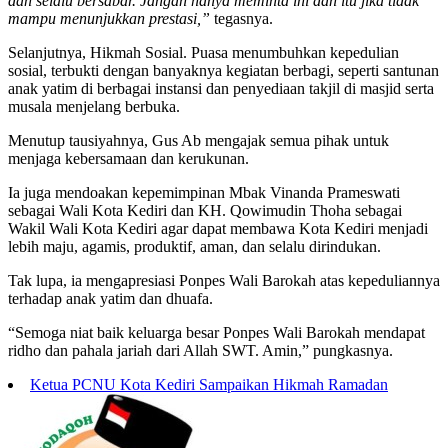
dan selalu bersabar. Jangan hanya meminta ini dan itu jika tidak
mampu menunjukkan prestasi,”
tegasnya.
Selanjutnya, Hikmah Sosial. Puasa menumbuhkan kepedulian
sosial, terbukti dengan banyaknya kegiatan berbagi, seperti santunan
anak yatim di berbagai instansi dan penyediaan takjil di masjid serta
musala menjelang berbuka.
Menutup tausiyahnya, Gus Ab mengajak semua pihak untuk
menjaga kebersamaan dan kerukunan.
Ia juga mendoakan kepemimpinan Mbak Vinanda Prameswati
sebagai Wali Kota Kediri dan KH. Qowimudin Thoha sebagai
Wakil Wali Kota Kediri agar dapat membawa Kota Kediri menjadi
lebih maju, agamis, produktif, aman, dan selalu dirindukan.
Tak lupa, ia mengapresiasi Ponpes Wali Barokah atas kepeduliannya
terhadap anak yatim dan dhuafa.
“Semoga niat baik keluarga besar Ponpes Wali Barokah mendapat
ridho dan pahala jariah dari Allah SWT. Amin,” pungkasnya.
Ketua PCNU Kota Kediri Sampaikan Hikmah Ramadan