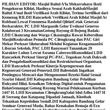
Skip
PILIHAN EDITOR:
Masjid Baitul A’la Mekarrahayu Ikuti
to
Pengukuran Kiblat, Hasilnya Sesuai Arah Kakbah
Masjid
content
Baitul A’mal Ikuti Verifikasi Arah Kiblat, Terima Sertifikat dari
Kemenag RI
LDII Rancaekek Verifikasi Arah Kiblat Masjid Ar
Robbani Lewat Fenomena Rashdul Qiblat
Cetak Generasi
Berkarakter, PC LDII Margaasih Gelar Evaluasi Generus
Kolaborasi 3 Kecamatan
Gotong Royong di Bojong Badak:
LDII Cikancung dan Warga Cikasungka Rawat Kebersihan
Masjid
Keakraban Pemuda PC Cilengkrang dan PAC Giri
Mekar Perkuat Silaturahmi Melalui Kegiatan Keagamaan
Isi
Liburan Sekolah, PAC LDII Banyusari Tanamkan 29
Karakter Luhur Lewat Asrama Caberawit
Konsolidasi LDII
Rancaekek Perkuat Sinergi PC-PAC, Tegaskan Arah Dakwah
dan Pengabdian
Konsolidasi dan Restrukturisasi Organisasi,
LDII Rancaekek Perkuat Kinerja Kepengurusan dan
Regenerasi Generasi Penerus
LDII Baleendah Ingatkan
Pentingnya Mencari dan Mengonsumsi Rezeki Halal Sesuai
Syariat Islam
LDII Kabupaten Bandung Gelar Pelatihan
Rukyatul Hilal, Kenalkan Teleskop Digital untuk Pengamatan
Bulan
Semangat Gotong Royong Warnai Pelaksanaan Kurban
1447 H. LDII Kecamatan Cilengkrang
Salat Idul Adha 1447 H
di Soreang dan Katapang Dipadati Jamaah, Khotbah
Tekankan Kepedulian Sosial
LDII Kabupaten Bandung Gelar
Seminar Generasi Muda, Bahas Kenakalan Remaja di Era