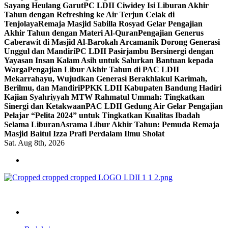
Sayang Heulang Garut
PC LDII Ciwidey Isi Liburan Akhir
Tahun dengan Refreshing ke Air Terjun Celak di
Tenjolaya
Remaja Masjid Sabilla Rosyad Gelar Pengajian
Akhir Tahun dengan Materi Al-Quran
Pengajian Generus
Caberawit di Masjid Al-Barokah Arcamanik Dorong Generasi
Unggul dan Mandiri
PC LDII Pasirjambu Bersinergi dengan
Yayasan Insan Kalam Asih untuk Salurkan Bantuan kepada
Warga
Pengajian Libur Akhir Tahun di PAC LDII
Mekarrahayu, Wujudkan Generasi Berakhlakul Karimah,
Berilmu, dan Mandiri
PPKK LDII Kabupaten Bandung Hadiri
Kajian Syahriyyah MTW Rahmatul Ummah: Tingkatkan
Sinergi dan Ketakwaan
PAC LDII Gedung Air Gelar Pengajian
Pelajar “Pelita 2024” untuk Tingkatkan Kualitas Ibadah
Selama Liburan
Asrama Libur Akhir Tahun: Pemuda Remaja
Masjid Baitul Izza Prafi Perdalam Ilmu Sholat
Sat. Aug 8th, 2026
ldiikabbandung.or.id