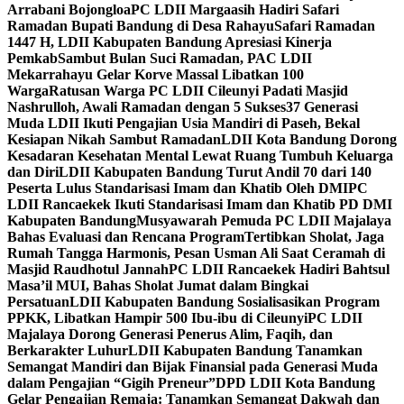
Arrabani Bojongloa
PC LDII Margaasih Hadiri Safari
Ramadan Bupati Bandung di Desa Rahayu
Safari Ramadan
1447 H, LDII Kabupaten Bandung Apresiasi Kinerja
Pemkab
Sambut Bulan Suci Ramadan, PAC LDII
Mekarrahayu Gelar Korve Massal Libatkan 100
Warga
Ratusan Warga PC LDII Cileunyi Padati Masjid
Nashrulloh, Awali Ramadan dengan 5 Sukses
37 Generasi
Muda LDII Ikuti Pengajian Usia Mandiri di Paseh, Bekal
Kesiapan Nikah Sambut Ramadan
LDII Kota Bandung Dorong
Kesadaran Kesehatan Mental Lewat Ruang Tumbuh Keluarga
dan Diri
LDII Kabupaten Bandung Turut Andil 70 dari 140
Peserta Lulus Standarisasi Imam dan Khatib Oleh DMI
PC
LDII Rancaekek Ikuti Standarisasi Imam dan Khatib PD DMI
Kabupaten Bandung
Musyawarah Pemuda PC LDII Majalaya
Bahas Evaluasi dan Rencana Program
Tertibkan Sholat, Jaga
Rumah Tangga Harmonis, Pesan Usman Ali Saat Ceramah di
Masjid Raudhotul Jannah
PC LDII Rancaekek Hadiri Bahtsul
Masa’il MUI, Bahas Sholat Jumat dalam Bingkai
Persatuan
LDII Kabupaten Bandung Sosialisasikan Program
PPKK, Libatkan Hampir 500 Ibu-ibu di Cileunyi
PC LDII
Majalaya Dorong Generasi Penerus Alim, Faqih, dan
Berkarakter Luhur
LDII Kabupaten Bandung Tanamkan
Semangat Mandiri dan Bijak Finansial pada Generasi Muda
dalam Pengajian “Gigih Preneur”
DPD LDII Kota Bandung
Gelar Pengajian Remaja: Tanamkan Semangat Dakwah dan