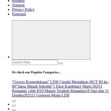
Redaksi
Tentang
Privacy Policy
Nasional
Search
for:
Or check our Popular Categories...
"Gowes Kemerdekaan" LDII Cimahi Meriahkan HUT RI ke-
80
"Jaksa Masuk Sekolah"
1 Ekor Kambing
1 Maret 2025
1
Ramadan 1446 H
10 Malam Terakhir Ramadan
18 Sapi dan 11
Domba
2025
21 Generasi Muda LDII