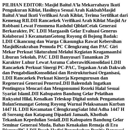
Skip
PILIHAN EDITOR:
Masjid Baitul A’la Mekarrahayu Ikuti
to
Pengukuran Kiblat, Hasilnya Sesuai Arah Kakbah
Masjid
content
Baitul A’mal Ikuti Verifikasi Arah Kiblat, Terima Sertifikat dari
Kemenag RI
LDII Rancaekek Verifikasi Arah Kiblat Masjid Ar
Robbani Lewat Fenomena Rashdul Qiblat
Cetak Generasi
Berkarakter, PC LDII Margaasih Gelar Evaluasi Generus
Kolaborasi 3 Kecamatan
Gotong Royong di Bojong Badak:
LDII Cikancung dan Warga Cikasungka Rawat Kebersihan
Masjid
Keakraban Pemuda PC Cilengkrang dan PAC Giri
Mekar Perkuat Silaturahmi Melalui Kegiatan Keagamaan
Isi
Liburan Sekolah, PAC LDII Banyusari Tanamkan 29
Karakter Luhur Lewat Asrama Caberawit
Konsolidasi LDII
Rancaekek Perkuat Sinergi PC-PAC, Tegaskan Arah Dakwah
dan Pengabdian
Konsolidasi dan Restrukturisasi Organisasi,
LDII Rancaekek Perkuat Kinerja Kepengurusan dan
Regenerasi Generasi Penerus
LDII Baleendah Ingatkan
Pentingnya Mencari dan Mengonsumsi Rezeki Halal Sesuai
Syariat Islam
LDII Kabupaten Bandung Gelar Pelatihan
Rukyatul Hilal, Kenalkan Teleskop Digital untuk Pengamatan
Bulan
Semangat Gotong Royong Warnai Pelaksanaan Kurban
1447 H. LDII Kecamatan Cilengkrang
Salat Idul Adha 1447 H
di Soreang dan Katapang Dipadati Jamaah, Khotbah
Tekankan Kepedulian Sosial
LDII Kabupaten Bandung Gelar
Seminar Generasi Muda, Bahas Kenakalan Remaja di Era