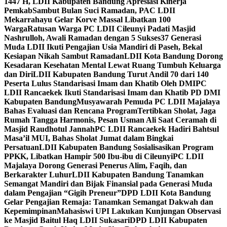
1447 H, LDII Kabupaten Bandung Apresiasi Kinerja
Pemkab
Sambut Bulan Suci Ramadan, PAC LDII
Mekarrahayu Gelar Korve Massal Libatkan 100
Warga
Ratusan Warga PC LDII Cileunyi Padati Masjid
Nashrulloh, Awali Ramadan dengan 5 Sukses
37 Generasi
Muda LDII Ikuti Pengajian Usia Mandiri di Paseh, Bekal
Kesiapan Nikah Sambut Ramadan
LDII Kota Bandung Dorong
Kesadaran Kesehatan Mental Lewat Ruang Tumbuh Keluarga
dan Diri
LDII Kabupaten Bandung Turut Andil 70 dari 140
Peserta Lulus Standarisasi Imam dan Khatib Oleh DMI
PC
LDII Rancaekek Ikuti Standarisasi Imam dan Khatib PD DMI
Kabupaten Bandung
Musyawarah Pemuda PC LDII Majalaya
Bahas Evaluasi dan Rencana Program
Tertibkan Sholat, Jaga
Rumah Tangga Harmonis, Pesan Usman Ali Saat Ceramah di
Masjid Raudhotul Jannah
PC LDII Rancaekek Hadiri Bahtsul
Masa’il MUI, Bahas Sholat Jumat dalam Bingkai
Persatuan
LDII Kabupaten Bandung Sosialisasikan Program
PPKK, Libatkan Hampir 500 Ibu-ibu di Cileunyi
PC LDII
Majalaya Dorong Generasi Penerus Alim, Faqih, dan
Berkarakter Luhur
LDII Kabupaten Bandung Tanamkan
Semangat Mandiri dan Bijak Finansial pada Generasi Muda
dalam Pengajian “Gigih Preneur”
DPD LDII Kota Bandung
Gelar Pengajian Remaja: Tanamkan Semangat Dakwah dan
Kepemimpinan
Mahasiswi UPI Lakukan Kunjungan Observasi
ke Masjid Baitul Haq LDII Sukasari
DPD LDII Kabupaten