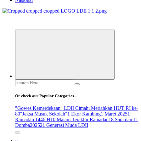
Nasional
ldiikabbandung.or.id
Search
for:
Or check our Popular Categories...
"Gowes Kemerdekaan" LDII Cimahi Meriahkan HUT RI ke-
80
"Jaksa Masuk Sekolah"
1 Ekor Kambing
1 Maret 2025
1
Ramadan 1446 H
10 Malam Terakhir Ramadan
18 Sapi dan 11
Domba
2025
21 Generasi Muda LDII