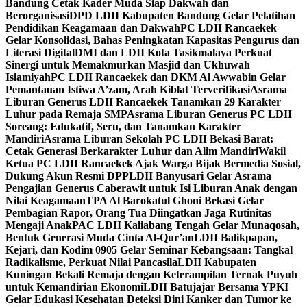
Bandung Cetak Kader Muda Siap Dakwah dan
Berorganisasi
DPD LDII Kabupaten Bandung Gelar Pelatihan
Pendidikan Keagamaan dan Dakwah
PC LDII Rancaekek
Gelar Konsolidasi, Bahas Peningkatan Kapasitas Pengurus dan
Literasi Digital
DMI dan LDII Kota Tasikmalaya Perkuat
Sinergi untuk Memakmurkan Masjid dan Ukhuwah
Islamiyah
PC LDII Rancaekek dan DKM Al Awwabin Gelar
Pemantauan Istiwa A’zam, Arah Kiblat Terverifikasi
Asrama
Liburan Generus LDII Rancaekek Tanamkan 29 Karakter
Luhur pada Remaja SMP
Asrama Liburan Generus PC LDII
Soreang: Edukatif, Seru, dan Tanamkan Karakter
Mandiri
Asrama Liburan Sekolah PC LDII Bekasi Barat:
Cetak Generasi Berkarakter Luhur dan Alim Mandiri
Wakil
Ketua PC LDII Rancaekek Ajak Warga Bijak Bermedia Sosial,
Dukung Akun Resmi DPP
LDII Banyusari Gelar Asrama
Pengajian Generus Caberawit untuk Isi Liburan Anak dengan
Nilai Keagamaan
TPA Al Barokatul Ghoni Bekasi Gelar
Pembagian Rapor, Orang Tua Diingatkan Jaga Rutinitas
Mengaji Anak
PAC LDII Kaliabang Tengah Gelar Munaqosah,
Bentuk Generasi Muda Cinta Al-Qur’an
LDII Balikpapan,
Kejari, dan Kodim 0905 Gelar Seminar Kebangsaan: Tangkal
Radikalisme, Perkuat Nilai Pancasila
LDII Kabupaten
Kuningan Bekali Remaja dengan Keterampilan Ternak Puyuh
untuk Kemandirian Ekonomi
LDII Batujajar Bersama YPKI
Gelar Edukasi Kesehatan Deteksi Dini Kanker dan Tumor ke