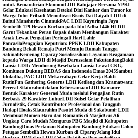
untuk Kemandirian Ekonomi
LDII Batujajar Bersama YPKI
Gelar Edukasi Kesehatan Deteksi Dini Kanker dan Tumor ke
Warga
Tulus Pribadi Memotivasi Bisnis Dai Daiyah LDII di
Baitul Manshurin Cinunuk
PAC LDII Kayuringin Jaya
Sembelih 129 Hewan Kurban pada Idul Adha 1446 H
LDII
Garut Tekankan Peran Bapak dalam Membangun Karakter
Anak Lewat Pengajian Peringati Hari Lahir
Pancasila
Pengajian Keputrian: PPKK LDII Kabupaten
Bandung Bekali Remaja Putri Menuju Rumah Tangga
Sakinah
Kemenag Ciparay Sosialisasikan Layanan Keagamaan
kepada Warga LDII di Masjid Darussalam Pakutandang
Bakti
Lansia LDII: Mendorong Kesehatan Lansia Lewat CKG,
Komitmen Dukung BEDAS dan Indonesia Emas 2045
Sambut
Iduladha, PAC LDII Mekarrahayu Gelar Kerja Bakti
Rutin
Fun Gathering Generus LDII Ketileng dan Kramatwatu:
Pererat Silaturahmi dalam Kebersamaan
LDII Kamanre
Bentuk Karakter Generasi Muda melalui Pengajian Rutin
Berbasis 29 Karakter Luhur
LDII Sulsel Gelar Pelatihan
Jurnalistik, Cetak Kontributor Profesional dan Tangguh
Hadapi Hoaks
Silaturahim Pasutri Muda di Sukabumi: LDII
Membuat Momen Haru dan Romantis di Masjid
Gus Ali
Ungkap Cara Mudah Mengurus PBG Masjid di Kabupaten
Bandung
Dinas Pertanian Kabupaten Bandung Edukasi Calon
Petugas Sembelih Hewan Kurban di Ciparay
Jelang Idul
Qurban, DMI dan LDII Gelar Pelatihan Penyembelihan