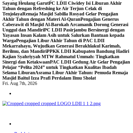
Sayang Heulang Garut
PC LDII Ciwidey Isi Liburan Akhir
Tahun dengan Refreshing ke Air Terjun Celak di
Tenjolaya
Remaja Masjid Sabilla Rosyad Gelar Pengajian
Akhir Tahun dengan Materi Al-Quran
Pengajian Generus
Caberawit di Masjid Al-Barokah Arcamanik Dorong Generasi
Unggul dan Mandiri
PC LDII Pasirjambu Bersinergi dengan
Yayasan Insan Kalam Asih untuk Salurkan Bantuan kepada
Warga
Pengajian Libur Akhir Tahun di PAC LDII
Mekarrahayu, Wujudkan Generasi Berakhlakul Karimah,
Berilmu, dan Mandiri
PPKK LDII Kabupaten Bandung Hadiri
Kajian Syahriyyah MTW Rahmatul Ummah: Tingkatkan
Sinergi dan Ketakwaan
PAC LDII Gedung Air Gelar Pengajian
Pelajar “Pelita 2024” untuk Tingkatkan Kualitas Ibadah
Selama Liburan
Asrama Libur Akhir Tahun: Pemuda Remaja
Masjid Baitul Izza Prafi Perdalam Ilmu Sholat
Fri. Aug 7th, 2026
ldiikabbandung.or.id