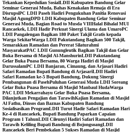
Tekankan Kepedulian Sosial
LDII Kabupaten Bandung Gelar
Seminar Generasi Muda, Bahas Kenakalan Remaja di Era
Disrupsi
PC LDII Paseh Hadiri Pengukuhan Panitia Renovasi
Masjid Agung
DPD LDII Kabupaten Bandung Gelar Seminar
Generasi Muda, Bagian Road to Musda VIII
Halal Bihalal MUI
Rancaekek, LDII Hadir Perkuat Sinergi Ulama dan Umaro
PC
LDII Pangalengan Bagikan 180 Paket Takjil Gratis kepada
Warga Sekitar
Warga LDII Pakutandang Bagikan 500 Takjil,
Semarakkan Ramadan dan Pererat Silaturahmi
Masyarakat
PAC LDII Gunungleutik Bagikan Takjil dan Gelar
Buka Bersama di Masjid Al-Manshurin
LDII Pakutandang
Gelar Buka Puasa Bersama, 80 Warga Hadiri di Masjid
Darussalam
PC LDII Banjaran, Cimaung, dan Arjasari Hadiri
Safari Ramadan Bupati Bandung di Arjasari
LDII Hadiri
Safari Ramadan ke-5 Bupati Bandung, Dukung Sinergi
Pembangunan di Paseh
Puluhan Generasi Muda LDII Soreang
Gelar Buka Puasa Bersama di Masjid Manbaul Huda
Warga
PAC LDII Mekarrahayu Gelar Buka Puasa Bersama,
Dilanjutkan Pengajian dan Tarawih
Kajian Ramadan di Masjid
Al Fathu, Dinsos dan Baznas Kabupaten Bandung
Sosialisasikan Program
LDII Turut Hadir Safari Ramadan Hari
Ke-4 di Rancaekek, Bupati Bandung Paparkan Capaian
Program 1 Tahun
LDII Cileunyi Hadiri Safari Ramadan dan
Tarawih Keliling Bupati Bandung di Bojongsoang
LDII
Rancaekek Beri Pembekalan 5 Sukses Ramadan di Masjid