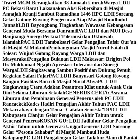
Travel MCM Berangkatkan 38 Jamaah Umroh
Warga LDII
PC Bekasi Barat Laksanakan Aksi Kebersihan di Masjid
Annajah Kranji Sambut Ramadhan 1446 H
PC LDII Soreang
Gelar Gotong Royong Pengecoran Atap Masjid Roudhotul
Jannah
LDII Bayongbong Tingkatkan Wawasan Kebangsaan
Generasi Muda Bersama Danramil
PAC LDII dan MUI Desa
Hanjuang: Sinergi Perkuat Toleransi dan Ukhuwah
Islamiah
PAC LDII Tambaksari Gelar Pengajian Tafsir Qur’an
di Masjid Al Mukmin
Pembangunan Masjid Nurul Fatah di
Solear: Wujud Gotong Royong Warga LDII dan
Masyarakat
Pengajian Bulanan LDII Makassar: Brigjen Pol
Dr. Mokhamad Ngajib Apresiasi Toleransi dan Sinergi
Warga
LDII Singkawang Sambut Positif dan Dukung Penuh
Kegiatan Safari Fajar
PAC LDII Banyusari Gotong Royong
Bangun Fasilitas Baru di Masjid Nurul Ahya
PC LDII
Singkawang Utara Adakan Pesantren Kilat untuk Anak Usia
Dini Selama Liburan Sekolah
GENERUS CERIA: Asrama
Liburan dan Pembinaan Generasi Penerus oleh PC LDII
Rancaekek
Kades Hadiri Pengajian Akhir Tahun PAC LDII
Mekarrahayu dengan Tema “Catatan Semesta”
DPD LDII
Kabupaten Cianjur Gelar Pengajian Akhir Tahun untuk
Generasi Penerus
KOSAN GU: LDII Jatiluhur Gelar Pengajian
Akhir Tahun untuk Generasi Unggul
Generus LDII Soreang
Gelar “Pesona Sahabat” di Masjid Manbaul Huda
Katapang
PC LDII Pangalengan Gelar Tadabur Alam di Pantai