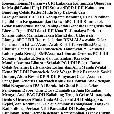
Kepemimpinan
Mahasiswi UPI Lakukan Kunjungan Observasi
ke Masjid Baitul Haq LDII Sukasari
DPD LDII Kabupaten
Bandung Cetak Kader Muda Siap Dakwah dan
Berorganisasi
DPD LDII Kabupaten Bandung Gelar Pelatihan
Pendidikan Keagamaan dan Dakwah
PC LDII Rancaekek
Gelar Konsolidasi, Bahas Peningkatan Kapasitas Pengurus dan
Literasi Digital
DMI dan LDII Kota Tasikmalaya Perkuat
Sinergi untuk Memakmurkan Masjid dan Ukhuwah
Islamiyah
PC LDII Rancaekek dan DKM Al Awwabin Gelar
Pemantauan Istiwa A’zam, Arah Kiblat Terverifikasi
Asrama
Liburan Generus LDII Rancaekek Tanamkan 29 Karakter
Luhur pada Remaja SMP
Asrama Liburan Generus PC LDII
Soreang: Edukatif, Seru, dan Tanamkan Karakter
Mandiri
Asrama Liburan Sekolah PC LDII Bekasi Barat:
Cetak Generasi Berkarakter Luhur dan Alim Mandiri
Wakil
Ketua PC LDII Rancaekek Ajak Warga Bijak Bermedia Sosial,
Dukung Akun Resmi DPP
LDII Banyusari Gelar Asrama
Pengajian Generus Caberawit untuk Isi Liburan Anak dengan
Nilai Keagamaan
TPA Al Barokatul Ghoni Bekasi Gelar
Pembagian Rapor, Orang Tua Diingatkan Jaga Rutinitas
Mengaji Anak
PAC LDII Kaliabang Tengah Gelar Munaqosah,
Bentuk Generasi Muda Cinta Al-Qur’an
LDII Balikpapan,
Kejari, dan Kodim 0905 Gelar Seminar Kebangsaan: Tangkal
Radikalisme, Perkuat Nilai Pancasila
LDII Kabupaten
Kuningan Bekali Remaja dengan Keterampilan Ternak Puyuh