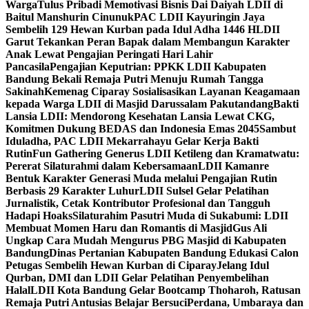
Warga
Tulus Pribadi Memotivasi Bisnis Dai Daiyah LDII di
Baitul Manshurin Cinunuk
PAC LDII Kayuringin Jaya
Sembelih 129 Hewan Kurban pada Idul Adha 1446 H
LDII
Garut Tekankan Peran Bapak dalam Membangun Karakter
Anak Lewat Pengajian Peringati Hari Lahir
Pancasila
Pengajian Keputrian: PPKK LDII Kabupaten
Bandung Bekali Remaja Putri Menuju Rumah Tangga
Sakinah
Kemenag Ciparay Sosialisasikan Layanan Keagamaan
kepada Warga LDII di Masjid Darussalam Pakutandang
Bakti
Lansia LDII: Mendorong Kesehatan Lansia Lewat CKG,
Komitmen Dukung BEDAS dan Indonesia Emas 2045
Sambut
Iduladha, PAC LDII Mekarrahayu Gelar Kerja Bakti
Rutin
Fun Gathering Generus LDII Ketileng dan Kramatwatu:
Pererat Silaturahmi dalam Kebersamaan
LDII Kamanre
Bentuk Karakter Generasi Muda melalui Pengajian Rutin
Berbasis 29 Karakter Luhur
LDII Sulsel Gelar Pelatihan
Jurnalistik, Cetak Kontributor Profesional dan Tangguh
Hadapi Hoaks
Silaturahim Pasutri Muda di Sukabumi: LDII
Membuat Momen Haru dan Romantis di Masjid
Gus Ali
Ungkap Cara Mudah Mengurus PBG Masjid di Kabupaten
Bandung
Dinas Pertanian Kabupaten Bandung Edukasi Calon
Petugas Sembelih Hewan Kurban di Ciparay
Jelang Idul
Qurban, DMI dan LDII Gelar Pelatihan Penyembelihan
Halal
LDII Kota Bandung Gelar Bootcamp Thoharoh, Ratusan
Remaja Putri Antusias Belajar Bersuci
Perdana, Umbaraya dan