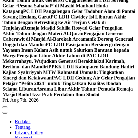
Akhir Tahun untuk Generasi Unggul
Generus LDII Soreang
Gelar “Pesona Sahabat” di Masjid Manbaul Huda
Katapang
PC LDII Pangalengan Gelar Tadabur Alam di Pantai
Sayang Heulang Garut
PC LDII Ciwidey Isi Liburan Akhir
Tahun dengan Refreshing ke Air Terjun Celak di
Tenjolaya
Remaja Masjid Sabilla Rosyad Gelar Pengajian
Akhir Tahun dengan Materi Al-Quran
Pengajian Generus
Caberawit di Masjid Al-Barokah Arcamanik Dorong Generasi
Unggul dan Mandiri
PC LDII Pasirjambu Bersinergi dengan
Yayasan Insan Kalam Asih untuk Salurkan Bantuan kepada
Warga
Pengajian Libur Akhir Tahun di PAC LDII
Mekarrahayu, Wujudkan Generasi Berakhlakul Karimah,
Berilmu, dan Mandiri
PPKK LDII Kabupaten Bandung Hadiri
Kajian Syahriyyah MTW Rahmatul Ummah: Tingkatkan
Sinergi dan Ketakwaan
PAC LDII Gedung Air Gelar Pengajian
Pelajar “Pelita 2024” untuk Tingkatkan Kualitas Ibadah
Selama Liburan
Asrama Libur Akhir Tahun: Pemuda Remaja
Masjid Baitul Izza Prafi Perdalam Ilmu Sholat
Fri. Aug 7th, 2026
Redaksi
Tentang
Privacy Policy