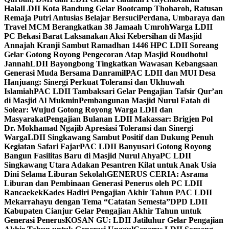
Halal
LDII Kota Bandung Gelar Bootcamp Thoharoh, Ratusan
Remaja Putri Antusias Belajar Bersuci
Perdana, Umbaraya dan
Travel MCM Berangkatkan 38 Jamaah Umroh
Warga LDII
PC Bekasi Barat Laksanakan Aksi Kebersihan di Masjid
Annajah Kranji Sambut Ramadhan 1446 H
PC LDII Soreang
Gelar Gotong Royong Pengecoran Atap Masjid Roudhotul
Jannah
LDII Bayongbong Tingkatkan Wawasan Kebangsaan
Generasi Muda Bersama Danramil
PAC LDII dan MUI Desa
Hanjuang: Sinergi Perkuat Toleransi dan Ukhuwah
Islamiah
PAC LDII Tambaksari Gelar Pengajian Tafsir Qur’an
di Masjid Al Mukmin
Pembangunan Masjid Nurul Fatah di
Solear: Wujud Gotong Royong Warga LDII dan
Masyarakat
Pengajian Bulanan LDII Makassar: Brigjen Pol
Dr. Mokhamad Ngajib Apresiasi Toleransi dan Sinergi
Warga
LDII Singkawang Sambut Positif dan Dukung Penuh
Kegiatan Safari Fajar
PAC LDII Banyusari Gotong Royong
Bangun Fasilitas Baru di Masjid Nurul Ahya
PC LDII
Singkawang Utara Adakan Pesantren Kilat untuk Anak Usia
Dini Selama Liburan Sekolah
GENERUS CERIA: Asrama
Liburan dan Pembinaan Generasi Penerus oleh PC LDII
Rancaekek
Kades Hadiri Pengajian Akhir Tahun PAC LDII
Mekarrahayu dengan Tema “Catatan Semesta”
DPD LDII
Kabupaten Cianjur Gelar Pengajian Akhir Tahun untuk
Generasi Penerus
KOSAN GU: LDII Jatiluhur Gelar Pengajian