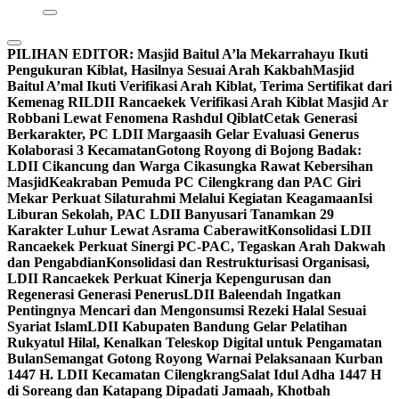
PILIHAN EDITOR:
Masjid Baitul A’la Mekarrahayu Ikuti
Pengukuran Kiblat, Hasilnya Sesuai Arah Kakbah
Masjid
Baitul A’mal Ikuti Verifikasi Arah Kiblat, Terima Sertifikat dari
Kemenag RI
LDII Rancaekek Verifikasi Arah Kiblat Masjid Ar
Robbani Lewat Fenomena Rashdul Qiblat
Cetak Generasi
Berkarakter, PC LDII Margaasih Gelar Evaluasi Generus
Kolaborasi 3 Kecamatan
Gotong Royong di Bojong Badak:
LDII Cikancung dan Warga Cikasungka Rawat Kebersihan
Masjid
Keakraban Pemuda PC Cilengkrang dan PAC Giri
Mekar Perkuat Silaturahmi Melalui Kegiatan Keagamaan
Isi
Liburan Sekolah, PAC LDII Banyusari Tanamkan 29
Karakter Luhur Lewat Asrama Caberawit
Konsolidasi LDII
Rancaekek Perkuat Sinergi PC-PAC, Tegaskan Arah Dakwah
dan Pengabdian
Konsolidasi dan Restrukturisasi Organisasi,
LDII Rancaekek Perkuat Kinerja Kepengurusan dan
Regenerasi Generasi Penerus
LDII Baleendah Ingatkan
Pentingnya Mencari dan Mengonsumsi Rezeki Halal Sesuai
Syariat Islam
LDII Kabupaten Bandung Gelar Pelatihan
Rukyatul Hilal, Kenalkan Teleskop Digital untuk Pengamatan
Bulan
Semangat Gotong Royong Warnai Pelaksanaan Kurban
1447 H. LDII Kecamatan Cilengkrang
Salat Idul Adha 1447 H
di Soreang dan Katapang Dipadati Jamaah, Khotbah