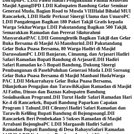
Disrupsi
PC LDII Paseh Hadiri Pengukuhan Panitia Renovasi
Masjid Agung
DPD LDII Kabupaten Bandung Gelar Seminar
Generasi Muda, Bagian Road to Musda VIII
Halal Bihalal MUI
Rancaekek, LDII Hadir Perkuat Sinergi Ulama dan Umaro
PC
LDII Pangalengan Bagikan 180 Paket Takjil Gratis kepada
Warga Sekitar
Warga LDII Pakutandang Bagikan 500 Takjil,
Semarakkan Ramadan dan Pererat Silaturahmi
Masyarakat
PAC LDII Gunungleutik Bagikan Takjil dan Gelar
Buka Bersama di Masjid Al-Manshurin
LDII Pakutandang
Gelar Buka Puasa Bersama, 80 Warga Hadiri di Masjid
Darussalam
PC LDII Banjaran, Cimaung, dan Arjasari Hadiri
Safari Ramadan Bupati Bandung di Arjasari
LDII Hadiri
Safari Ramadan ke-5 Bupati Bandung, Dukung Sinergi
Pembangunan di Paseh
Puluhan Generasi Muda LDII Soreang
Gelar Buka Puasa Bersama di Masjid Manbaul Huda
Warga
PAC LDII Mekarrahayu Gelar Buka Puasa Bersama,
Dilanjutkan Pengajian dan Tarawih
Kajian Ramadan di Masjid
Al Fathu, Dinsos dan Baznas Kabupaten Bandung
Sosialisasikan Program
LDII Turut Hadir Safari Ramadan Hari
Ke-4 di Rancaekek, Bupati Bandung Paparkan Capaian
Program 1 Tahun
LDII Cileunyi Hadiri Safari Ramadan dan
Tarawih Keliling Bupati Bandung di Bojongsoang
LDII
Rancaekek Beri Pembekalan 5 Sukses Ramadan di Masjid
Arrabani Bojongloa
PC LDII Margaasih Hadiri Safari
Ramadan Bupati Bandung di Desa Rahayu
Safari Ramadan