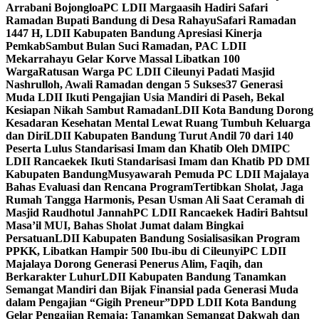
Arrabani Bojongloa
PC LDII Margaasih Hadiri Safari
Ramadan Bupati Bandung di Desa Rahayu
Safari Ramadan
1447 H, LDII Kabupaten Bandung Apresiasi Kinerja
Pemkab
Sambut Bulan Suci Ramadan, PAC LDII
Mekarrahayu Gelar Korve Massal Libatkan 100
Warga
Ratusan Warga PC LDII Cileunyi Padati Masjid
Nashrulloh, Awali Ramadan dengan 5 Sukses
37 Generasi
Muda LDII Ikuti Pengajian Usia Mandiri di Paseh, Bekal
Kesiapan Nikah Sambut Ramadan
LDII Kota Bandung Dorong
Kesadaran Kesehatan Mental Lewat Ruang Tumbuh Keluarga
dan Diri
LDII Kabupaten Bandung Turut Andil 70 dari 140
Peserta Lulus Standarisasi Imam dan Khatib Oleh DMI
PC
LDII Rancaekek Ikuti Standarisasi Imam dan Khatib PD DMI
Kabupaten Bandung
Musyawarah Pemuda PC LDII Majalaya
Bahas Evaluasi dan Rencana Program
Tertibkan Sholat, Jaga
Rumah Tangga Harmonis, Pesan Usman Ali Saat Ceramah di
Masjid Raudhotul Jannah
PC LDII Rancaekek Hadiri Bahtsul
Masa’il MUI, Bahas Sholat Jumat dalam Bingkai
Persatuan
LDII Kabupaten Bandung Sosialisasikan Program
PPKK, Libatkan Hampir 500 Ibu-ibu di Cileunyi
PC LDII
Majalaya Dorong Generasi Penerus Alim, Faqih, dan
Berkarakter Luhur
LDII Kabupaten Bandung Tanamkan
Semangat Mandiri dan Bijak Finansial pada Generasi Muda
dalam Pengajian “Gigih Preneur”
DPD LDII Kota Bandung
Gelar Pengajian Remaja: Tanamkan Semangat Dakwah dan