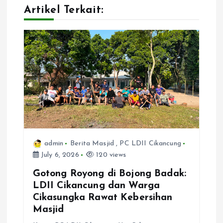
i
Artikel Terkait:
g
a
t
i
o
admin
Berita Masjid
,
PC LDII Cikancung
n
July 6, 2026
120 views
Gotong Royong di Bojong Badak:
LDII Cikancung dan Warga
Cikasungka Rawat Kebersihan
Masjid