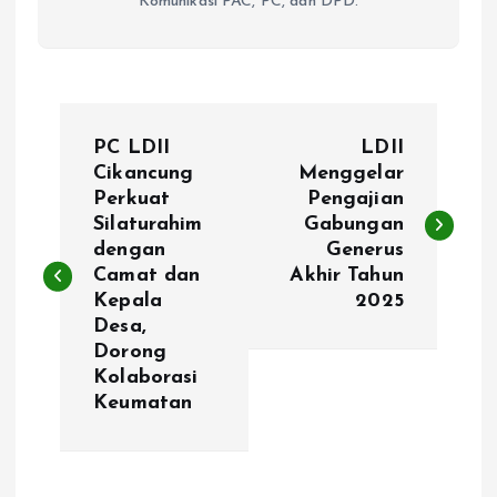
Komunikasi PAC, PC, dan DPD.
P
PC LDII
LDII
o
Cikancung
Menggelar
Perkuat
Pengajian
Silaturahim
Gabungan
s
dengan
Generus
Camat dan
Akhir Tahun
t
Kepala
2025
Desa,
n
Dorong
Kolaborasi
a
Keumatan
v