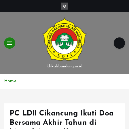
S
k
i
p
t
o
c
o
n
t
ldiikabbandung.or.id
e
n
Home
t
PC LDII Cikancung Ikuti Doa
Bersama Akhir Tahun di