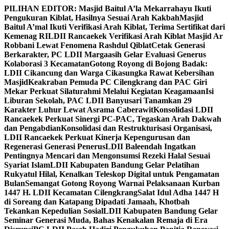
Skip
PILIHAN EDITOR:
Masjid Baitul A’la Mekarrahayu Ikuti
to
Pengukuran Kiblat, Hasilnya Sesuai Arah Kakbah
Masjid
content
Baitul A’mal Ikuti Verifikasi Arah Kiblat, Terima Sertifikat dari
Kemenag RI
LDII Rancaekek Verifikasi Arah Kiblat Masjid Ar
Robbani Lewat Fenomena Rashdul Qiblat
Cetak Generasi
Berkarakter, PC LDII Margaasih Gelar Evaluasi Generus
Kolaborasi 3 Kecamatan
Gotong Royong di Bojong Badak:
LDII Cikancung dan Warga Cikasungka Rawat Kebersihan
Masjid
Keakraban Pemuda PC Cilengkrang dan PAC Giri
Mekar Perkuat Silaturahmi Melalui Kegiatan Keagamaan
Isi
Liburan Sekolah, PAC LDII Banyusari Tanamkan 29
Karakter Luhur Lewat Asrama Caberawit
Konsolidasi LDII
Rancaekek Perkuat Sinergi PC-PAC, Tegaskan Arah Dakwah
dan Pengabdian
Konsolidasi dan Restrukturisasi Organisasi,
LDII Rancaekek Perkuat Kinerja Kepengurusan dan
Regenerasi Generasi Penerus
LDII Baleendah Ingatkan
Pentingnya Mencari dan Mengonsumsi Rezeki Halal Sesuai
Syariat Islam
LDII Kabupaten Bandung Gelar Pelatihan
Rukyatul Hilal, Kenalkan Teleskop Digital untuk Pengamatan
Bulan
Semangat Gotong Royong Warnai Pelaksanaan Kurban
1447 H. LDII Kecamatan Cilengkrang
Salat Idul Adha 1447 H
di Soreang dan Katapang Dipadati Jamaah, Khotbah
Tekankan Kepedulian Sosial
LDII Kabupaten Bandung Gelar
Seminar Generasi Muda, Bahas Kenakalan Remaja di Era