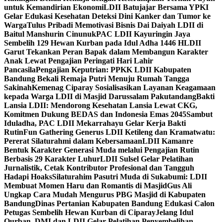
untuk Kemandirian Ekonomi
LDII Batujajar Bersama YPKI
Gelar Edukasi Kesehatan Deteksi Dini Kanker dan Tumor ke
Warga
Tulus Pribadi Memotivasi Bisnis Dai Daiyah LDII di
Baitul Manshurin Cinunuk
PAC LDII Kayuringin Jaya
Sembelih 129 Hewan Kurban pada Idul Adha 1446 H
LDII
Garut Tekankan Peran Bapak dalam Membangun Karakter
Anak Lewat Pengajian Peringati Hari Lahir
Pancasila
Pengajian Keputrian: PPKK LDII Kabupaten
Bandung Bekali Remaja Putri Menuju Rumah Tangga
Sakinah
Kemenag Ciparay Sosialisasikan Layanan Keagamaan
kepada Warga LDII di Masjid Darussalam Pakutandang
Bakti
Lansia LDII: Mendorong Kesehatan Lansia Lewat CKG,
Komitmen Dukung BEDAS dan Indonesia Emas 2045
Sambut
Iduladha, PAC LDII Mekarrahayu Gelar Kerja Bakti
Rutin
Fun Gathering Generus LDII Ketileng dan Kramatwatu:
Pererat Silaturahmi dalam Kebersamaan
LDII Kamanre
Bentuk Karakter Generasi Muda melalui Pengajian Rutin
Berbasis 29 Karakter Luhur
LDII Sulsel Gelar Pelatihan
Jurnalistik, Cetak Kontributor Profesional dan Tangguh
Hadapi Hoaks
Silaturahim Pasutri Muda di Sukabumi: LDII
Membuat Momen Haru dan Romantis di Masjid
Gus Ali
Ungkap Cara Mudah Mengurus PBG Masjid di Kabupaten
Bandung
Dinas Pertanian Kabupaten Bandung Edukasi Calon
Petugas Sembelih Hewan Kurban di Ciparay
Jelang Idul
Qurban, DMI dan LDII Gelar Pelatihan Penyembelihan