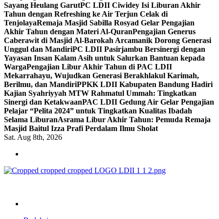
Sayang Heulang Garut
PC LDII Ciwidey Isi Liburan Akhir
Tahun dengan Refreshing ke Air Terjun Celak di
Tenjolaya
Remaja Masjid Sabilla Rosyad Gelar Pengajian
Akhir Tahun dengan Materi Al-Quran
Pengajian Generus
Caberawit di Masjid Al-Barokah Arcamanik Dorong Generasi
Unggul dan Mandiri
PC LDII Pasirjambu Bersinergi dengan
Yayasan Insan Kalam Asih untuk Salurkan Bantuan kepada
Warga
Pengajian Libur Akhir Tahun di PAC LDII
Mekarrahayu, Wujudkan Generasi Berakhlakul Karimah,
Berilmu, dan Mandiri
PPKK LDII Kabupaten Bandung Hadiri
Kajian Syahriyyah MTW Rahmatul Ummah: Tingkatkan
Sinergi dan Ketakwaan
PAC LDII Gedung Air Gelar Pengajian
Pelajar “Pelita 2024” untuk Tingkatkan Kualitas Ibadah
Selama Liburan
Asrama Libur Akhir Tahun: Pemuda Remaja
Masjid Baitul Izza Prafi Perdalam Ilmu Sholat
Sat. Aug 8th, 2026
ldiikabbandung.or.id