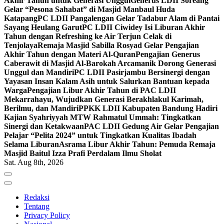
Akhir Tahun untuk Generasi Unggul
Generus LDII Soreang
Gelar “Pesona Sahabat” di Masjid Manbaul Huda
Katapang
PC LDII Pangalengan Gelar Tadabur Alam di Pantai
Sayang Heulang Garut
PC LDII Ciwidey Isi Liburan Akhir
Tahun dengan Refreshing ke Air Terjun Celak di
Tenjolaya
Remaja Masjid Sabilla Rosyad Gelar Pengajian
Akhir Tahun dengan Materi Al-Quran
Pengajian Generus
Caberawit di Masjid Al-Barokah Arcamanik Dorong Generasi
Unggul dan Mandiri
PC LDII Pasirjambu Bersinergi dengan
Yayasan Insan Kalam Asih untuk Salurkan Bantuan kepada
Warga
Pengajian Libur Akhir Tahun di PAC LDII
Mekarrahayu, Wujudkan Generasi Berakhlakul Karimah,
Berilmu, dan Mandiri
PPKK LDII Kabupaten Bandung Hadiri
Kajian Syahriyyah MTW Rahmatul Ummah: Tingkatkan
Sinergi dan Ketakwaan
PAC LDII Gedung Air Gelar Pengajian
Pelajar “Pelita 2024” untuk Tingkatkan Kualitas Ibadah
Selama Liburan
Asrama Libur Akhir Tahun: Pemuda Remaja
Masjid Baitul Izza Prafi Perdalam Ilmu Sholat
Sat. Aug 8th, 2026
Redaksi
Tentang
Privacy Policy