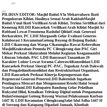
PILIHAN EDITOR:
Masjid Baitul A’la Mekarrahayu Ikuti
Pengukuran Kiblat, Hasilnya Sesuai Arah Kakbah
Masjid
Baitul A’mal Ikuti Verifikasi Arah Kiblat, Terima Sertifikat dari
Kemenag RI
LDII Rancaekek Verifikasi Arah Kiblat Masjid Ar
Robbani Lewat Fenomena Rashdul Qiblat
Cetak Generasi
Berkarakter, PC LDII Margaasih Gelar Evaluasi Generus
Kolaborasi 3 Kecamatan
Gotong Royong di Bojong Badak:
LDII Cikancung dan Warga Cikasungka Rawat Kebersihan
Masjid
Keakraban Pemuda PC Cilengkrang dan PAC Giri
Mekar Perkuat Silaturahmi Melalui Kegiatan Keagamaan
Isi
Liburan Sekolah, PAC LDII Banyusari Tanamkan 29
Karakter Luhur Lewat Asrama Caberawit
Konsolidasi LDII
Rancaekek Perkuat Sinergi PC-PAC, Tegaskan Arah Dakwah
dan Pengabdian
Konsolidasi dan Restrukturisasi Organisasi,
LDII Rancaekek Perkuat Kinerja Kepengurusan dan
Regenerasi Generasi Penerus
LDII Baleendah Ingatkan
Pentingnya Mencari dan Mengonsumsi Rezeki Halal Sesuai
Syariat Islam
LDII Kabupaten Bandung Gelar Pelatihan
Rukyatul Hilal, Kenalkan Teleskop Digital untuk Pengamatan
Bulan
Semangat Gotong Royong Warnai Pelaksanaan Kurban
1447 H. LDII Kecamatan Cilengkrang
Salat Idul Adha 1447 H
di Soreang dan Katapang Dipadati Jamaah, Khotbah