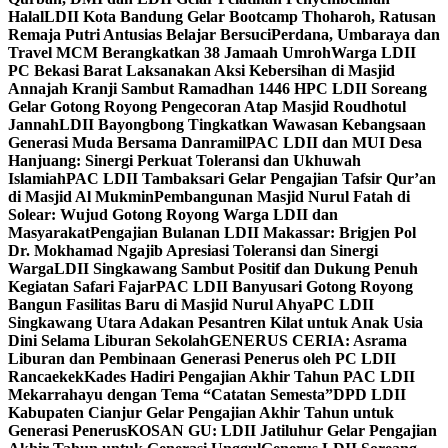
Halal
LDII Kota Bandung Gelar Bootcamp Thoharoh, Ratusan
Remaja Putri Antusias Belajar Bersuci
Perdana, Umbaraya dan
Travel MCM Berangkatkan 38 Jamaah Umroh
Warga LDII
PC Bekasi Barat Laksanakan Aksi Kebersihan di Masjid
Annajah Kranji Sambut Ramadhan 1446 H
PC LDII Soreang
Gelar Gotong Royong Pengecoran Atap Masjid Roudhotul
Jannah
LDII Bayongbong Tingkatkan Wawasan Kebangsaan
Generasi Muda Bersama Danramil
PAC LDII dan MUI Desa
Hanjuang: Sinergi Perkuat Toleransi dan Ukhuwah
Islamiah
PAC LDII Tambaksari Gelar Pengajian Tafsir Qur’an
di Masjid Al Mukmin
Pembangunan Masjid Nurul Fatah di
Solear: Wujud Gotong Royong Warga LDII dan
Masyarakat
Pengajian Bulanan LDII Makassar: Brigjen Pol
Dr. Mokhamad Ngajib Apresiasi Toleransi dan Sinergi
Warga
LDII Singkawang Sambut Positif dan Dukung Penuh
Kegiatan Safari Fajar
PAC LDII Banyusari Gotong Royong
Bangun Fasilitas Baru di Masjid Nurul Ahya
PC LDII
Singkawang Utara Adakan Pesantren Kilat untuk Anak Usia
Dini Selama Liburan Sekolah
GENERUS CERIA: Asrama
Liburan dan Pembinaan Generasi Penerus oleh PC LDII
Rancaekek
Kades Hadiri Pengajian Akhir Tahun PAC LDII
Mekarrahayu dengan Tema “Catatan Semesta”
DPD LDII
Kabupaten Cianjur Gelar Pengajian Akhir Tahun untuk
Generasi Penerus
KOSAN GU: LDII Jatiluhur Gelar Pengajian