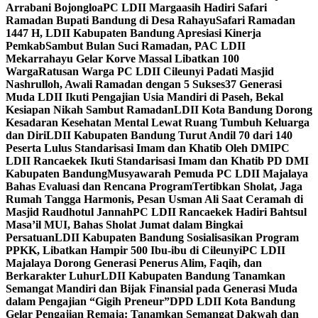
Arrabani Bojongloa
PC LDII Margaasih Hadiri Safari
Ramadan Bupati Bandung di Desa Rahayu
Safari Ramadan
1447 H, LDII Kabupaten Bandung Apresiasi Kinerja
Pemkab
Sambut Bulan Suci Ramadan, PAC LDII
Mekarrahayu Gelar Korve Massal Libatkan 100
Warga
Ratusan Warga PC LDII Cileunyi Padati Masjid
Nashrulloh, Awali Ramadan dengan 5 Sukses
37 Generasi
Muda LDII Ikuti Pengajian Usia Mandiri di Paseh, Bekal
Kesiapan Nikah Sambut Ramadan
LDII Kota Bandung Dorong
Kesadaran Kesehatan Mental Lewat Ruang Tumbuh Keluarga
dan Diri
LDII Kabupaten Bandung Turut Andil 70 dari 140
Peserta Lulus Standarisasi Imam dan Khatib Oleh DMI
PC
LDII Rancaekek Ikuti Standarisasi Imam dan Khatib PD DMI
Kabupaten Bandung
Musyawarah Pemuda PC LDII Majalaya
Bahas Evaluasi dan Rencana Program
Tertibkan Sholat, Jaga
Rumah Tangga Harmonis, Pesan Usman Ali Saat Ceramah di
Masjid Raudhotul Jannah
PC LDII Rancaekek Hadiri Bahtsul
Masa’il MUI, Bahas Sholat Jumat dalam Bingkai
Persatuan
LDII Kabupaten Bandung Sosialisasikan Program
PPKK, Libatkan Hampir 500 Ibu-ibu di Cileunyi
PC LDII
Majalaya Dorong Generasi Penerus Alim, Faqih, dan
Berkarakter Luhur
LDII Kabupaten Bandung Tanamkan
Semangat Mandiri dan Bijak Finansial pada Generasi Muda
dalam Pengajian “Gigih Preneur”
DPD LDII Kota Bandung
Gelar Pengajian Remaja: Tanamkan Semangat Dakwah dan