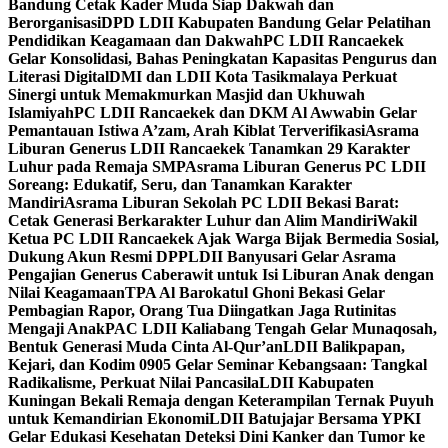
Bandung Cetak Kader Muda Siap Dakwah dan
Berorganisasi
DPD LDII Kabupaten Bandung Gelar Pelatihan
Pendidikan Keagamaan dan Dakwah
PC LDII Rancaekek
Gelar Konsolidasi, Bahas Peningkatan Kapasitas Pengurus dan
Literasi Digital
DMI dan LDII Kota Tasikmalaya Perkuat
Sinergi untuk Memakmurkan Masjid dan Ukhuwah
Islamiyah
PC LDII Rancaekek dan DKM Al Awwabin Gelar
Pemantauan Istiwa A’zam, Arah Kiblat Terverifikasi
Asrama
Liburan Generus LDII Rancaekek Tanamkan 29 Karakter
Luhur pada Remaja SMP
Asrama Liburan Generus PC LDII
Soreang: Edukatif, Seru, dan Tanamkan Karakter
Mandiri
Asrama Liburan Sekolah PC LDII Bekasi Barat:
Cetak Generasi Berkarakter Luhur dan Alim Mandiri
Wakil
Ketua PC LDII Rancaekek Ajak Warga Bijak Bermedia Sosial,
Dukung Akun Resmi DPP
LDII Banyusari Gelar Asrama
Pengajian Generus Caberawit untuk Isi Liburan Anak dengan
Nilai Keagamaan
TPA Al Barokatul Ghoni Bekasi Gelar
Pembagian Rapor, Orang Tua Diingatkan Jaga Rutinitas
Mengaji Anak
PAC LDII Kaliabang Tengah Gelar Munaqosah,
Bentuk Generasi Muda Cinta Al-Qur’an
LDII Balikpapan,
Kejari, dan Kodim 0905 Gelar Seminar Kebangsaan: Tangkal
Radikalisme, Perkuat Nilai Pancasila
LDII Kabupaten
Kuningan Bekali Remaja dengan Keterampilan Ternak Puyuh
untuk Kemandirian Ekonomi
LDII Batujajar Bersama YPKI
Gelar Edukasi Kesehatan Deteksi Dini Kanker dan Tumor ke