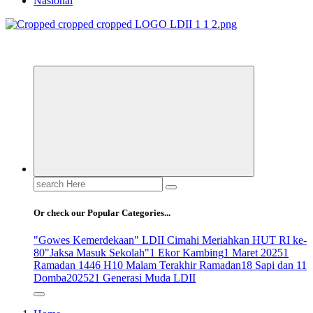
Nasional
ldiikabbandung.or.id
Search
for:
Or check our Popular Categories...
"Gowes Kemerdekaan" LDII Cimahi Meriahkan HUT RI ke-
80
"Jaksa Masuk Sekolah"
1 Ekor Kambing
1 Maret 2025
1
Ramadan 1446 H
10 Malam Terakhir Ramadan
18 Sapi dan 11
Domba
2025
21 Generasi Muda LDII