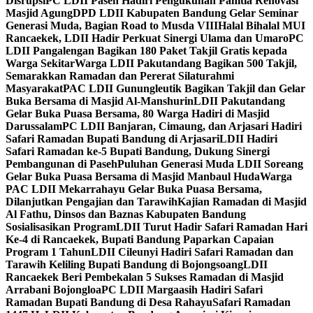
Disrupsi
PC LDII Paseh Hadiri Pengukuhan Panitia Renovasi
Masjid Agung
DPD LDII Kabupaten Bandung Gelar Seminar
Generasi Muda, Bagian Road to Musda VIII
Halal Bihalal MUI
Rancaekek, LDII Hadir Perkuat Sinergi Ulama dan Umaro
PC
LDII Pangalengan Bagikan 180 Paket Takjil Gratis kepada
Warga Sekitar
Warga LDII Pakutandang Bagikan 500 Takjil,
Semarakkan Ramadan dan Pererat Silaturahmi
Masyarakat
PAC LDII Gunungleutik Bagikan Takjil dan Gelar
Buka Bersama di Masjid Al-Manshurin
LDII Pakutandang
Gelar Buka Puasa Bersama, 80 Warga Hadiri di Masjid
Darussalam
PC LDII Banjaran, Cimaung, dan Arjasari Hadiri
Safari Ramadan Bupati Bandung di Arjasari
LDII Hadiri
Safari Ramadan ke-5 Bupati Bandung, Dukung Sinergi
Pembangunan di Paseh
Puluhan Generasi Muda LDII Soreang
Gelar Buka Puasa Bersama di Masjid Manbaul Huda
Warga
PAC LDII Mekarrahayu Gelar Buka Puasa Bersama,
Dilanjutkan Pengajian dan Tarawih
Kajian Ramadan di Masjid
Al Fathu, Dinsos dan Baznas Kabupaten Bandung
Sosialisasikan Program
LDII Turut Hadir Safari Ramadan Hari
Ke-4 di Rancaekek, Bupati Bandung Paparkan Capaian
Program 1 Tahun
LDII Cileunyi Hadiri Safari Ramadan dan
Tarawih Keliling Bupati Bandung di Bojongsoang
LDII
Rancaekek Beri Pembekalan 5 Sukses Ramadan di Masjid
Arrabani Bojongloa
PC LDII Margaasih Hadiri Safari
Ramadan Bupati Bandung di Desa Rahayu
Safari Ramadan