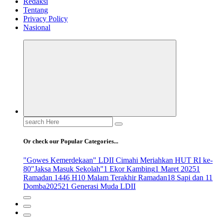
Redaksi
Tentang
Privacy Policy
Nasional
Search
for:
Or check our Popular Categories...
"Gowes Kemerdekaan" LDII Cimahi Meriahkan HUT RI ke-
80
"Jaksa Masuk Sekolah"
1 Ekor Kambing
1 Maret 2025
1
Ramadan 1446 H
10 Malam Terakhir Ramadan
18 Sapi dan 11
Domba
2025
21 Generasi Muda LDII