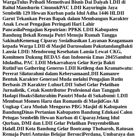
Warga
Tulus Pribadi Memotivasi Bisnis Dai Daiyah LDII di
Baitul Manshurin Cinunuk
PAC LDII Kayuringin Jaya
Sembelih 129 Hewan Kurban pada Idul Adha 1446 H
LDII
Garut Tekankan Peran Bapak dalam Membangun Karakter
Anak Lewat Pengajian Peringati Hari Lahir
Pancasila
Pengajian Keputrian: PPKK LDII Kabupaten
Bandung Bekali Remaja Putri Menuju Rumah Tangga
Sakinah
Kemenag Ciparay Sosialisasikan Layanan Keagamaan
kepada Warga LDII di Masjid Darussalam Pakutandang
Bakti
Lansia LDII: Mendorong Kesehatan Lansia Lewat CKG,
Komitmen Dukung BEDAS dan Indonesia Emas 2045
Sambut
Iduladha, PAC LDII Mekarrahayu Gelar Kerja Bakti
Rutin
Fun Gathering Generus LDII Ketileng dan Kramatwatu:
Pererat Silaturahmi dalam Kebersamaan
LDII Kamanre
Bentuk Karakter Generasi Muda melalui Pengajian Rutin
Berbasis 29 Karakter Luhur
LDII Sulsel Gelar Pelatihan
Jurnalistik, Cetak Kontributor Profesional dan Tangguh
Hadapi Hoaks
Silaturahim Pasutri Muda di Sukabumi: LDII
Membuat Momen Haru dan Romantis di Masjid
Gus Ali
Ungkap Cara Mudah Mengurus PBG Masjid di Kabupaten
Bandung
Dinas Pertanian Kabupaten Bandung Edukasi Calon
Petugas Sembelih Hewan Kurban di Ciparay
Jelang Idul
Qurban, DMI dan LDII Gelar Pelatihan Penyembelihan
Halal
LDII Kota Bandung Gelar Bootcamp Thoharoh, Ratusan
Remaja Putri Antusias Belajar Bersuci
Perdana, Umbaraya dan