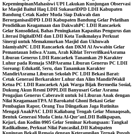
Kepemimpinan
Mahasiswi UPI Lakukan Kunjungan Observasi
ke Masjid Baitul Haq LDII Sukasari
DPD LDII Kabupaten
Bandung Cetak Kader Muda Siap Dakwah dan
Berorganisasi
DPD LDII Kabupaten Bandung Gelar Pelatihan
Pendidikan Keagamaan dan Dakwah
PC LDII Rancaekek
Gelar Konsolidasi, Bahas Peningkatan Kapasitas Pengurus dan
Literasi Digital
DMI dan LDII Kota Tasikmalaya Perkuat
Sinergi untuk Memakmurkan Masjid dan Ukhuwah
Islamiyah
PC LDII Rancaekek dan DKM Al Awwabin Gelar
Pemantauan Istiwa A’zam, Arah Kiblat Terverifikasi
Asrama
Liburan Generus LDII Rancaekek Tanamkan 29 Karakter
Luhur pada Remaja SMP
Asrama Liburan Generus PC LDII
Soreang: Edukatif, Seru, dan Tanamkan Karakter
Mandiri
Asrama Liburan Sekolah PC LDII Bekasi Barat:
Cetak Generasi Berkarakter Luhur dan Alim Mandiri
Wakil
Ketua PC LDII Rancaekek Ajak Warga Bijak Bermedia Sosial,
Dukung Akun Resmi DPP
LDII Banyusari Gelar Asrama
Pengajian Generus Caberawit untuk Isi Liburan Anak dengan
Nilai Keagamaan
TPA Al Barokatul Ghoni Bekasi Gelar
Pembagian Rapor, Orang Tua Diingatkan Jaga Rutinitas
Mengaji Anak
PAC LDII Kaliabang Tengah Gelar Munaqosah,
Bentuk Generasi Muda Cinta Al-Qur’an
LDII Balikpapan,
Kejari, dan Kodim 0905 Gelar Seminar Kebangsaan: Tangkal
Radikalisme, Perkuat Nilai Pancasila
LDII Kabupaten
Kuningan Bekali Remaja dengan Keterampilan Ternak Puyuh