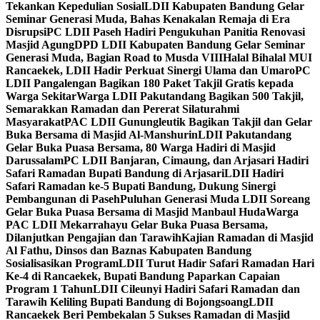
Tekankan Kepedulian Sosial
LDII Kabupaten Bandung Gelar
Seminar Generasi Muda, Bahas Kenakalan Remaja di Era
Disrupsi
PC LDII Paseh Hadiri Pengukuhan Panitia Renovasi
Masjid Agung
DPD LDII Kabupaten Bandung Gelar Seminar
Generasi Muda, Bagian Road to Musda VIII
Halal Bihalal MUI
Rancaekek, LDII Hadir Perkuat Sinergi Ulama dan Umaro
PC
LDII Pangalengan Bagikan 180 Paket Takjil Gratis kepada
Warga Sekitar
Warga LDII Pakutandang Bagikan 500 Takjil,
Semarakkan Ramadan dan Pererat Silaturahmi
Masyarakat
PAC LDII Gunungleutik Bagikan Takjil dan Gelar
Buka Bersama di Masjid Al-Manshurin
LDII Pakutandang
Gelar Buka Puasa Bersama, 80 Warga Hadiri di Masjid
Darussalam
PC LDII Banjaran, Cimaung, dan Arjasari Hadiri
Safari Ramadan Bupati Bandung di Arjasari
LDII Hadiri
Safari Ramadan ke-5 Bupati Bandung, Dukung Sinergi
Pembangunan di Paseh
Puluhan Generasi Muda LDII Soreang
Gelar Buka Puasa Bersama di Masjid Manbaul Huda
Warga
PAC LDII Mekarrahayu Gelar Buka Puasa Bersama,
Dilanjutkan Pengajian dan Tarawih
Kajian Ramadan di Masjid
Al Fathu, Dinsos dan Baznas Kabupaten Bandung
Sosialisasikan Program
LDII Turut Hadir Safari Ramadan Hari
Ke-4 di Rancaekek, Bupati Bandung Paparkan Capaian
Program 1 Tahun
LDII Cileunyi Hadiri Safari Ramadan dan
Tarawih Keliling Bupati Bandung di Bojongsoang
LDII
Rancaekek Beri Pembekalan 5 Sukses Ramadan di Masjid