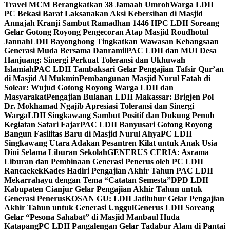
Travel MCM Berangkatkan 38 Jamaah Umroh
Warga LDII
PC Bekasi Barat Laksanakan Aksi Kebersihan di Masjid
Annajah Kranji Sambut Ramadhan 1446 H
PC LDII Soreang
Gelar Gotong Royong Pengecoran Atap Masjid Roudhotul
Jannah
LDII Bayongbong Tingkatkan Wawasan Kebangsaan
Generasi Muda Bersama Danramil
PAC LDII dan MUI Desa
Hanjuang: Sinergi Perkuat Toleransi dan Ukhuwah
Islamiah
PAC LDII Tambaksari Gelar Pengajian Tafsir Qur’an
di Masjid Al Mukmin
Pembangunan Masjid Nurul Fatah di
Solear: Wujud Gotong Royong Warga LDII dan
Masyarakat
Pengajian Bulanan LDII Makassar: Brigjen Pol
Dr. Mokhamad Ngajib Apresiasi Toleransi dan Sinergi
Warga
LDII Singkawang Sambut Positif dan Dukung Penuh
Kegiatan Safari Fajar
PAC LDII Banyusari Gotong Royong
Bangun Fasilitas Baru di Masjid Nurul Ahya
PC LDII
Singkawang Utara Adakan Pesantren Kilat untuk Anak Usia
Dini Selama Liburan Sekolah
GENERUS CERIA: Asrama
Liburan dan Pembinaan Generasi Penerus oleh PC LDII
Rancaekek
Kades Hadiri Pengajian Akhir Tahun PAC LDII
Mekarrahayu dengan Tema “Catatan Semesta”
DPD LDII
Kabupaten Cianjur Gelar Pengajian Akhir Tahun untuk
Generasi Penerus
KOSAN GU: LDII Jatiluhur Gelar Pengajian
Akhir Tahun untuk Generasi Unggul
Generus LDII Soreang
Gelar “Pesona Sahabat” di Masjid Manbaul Huda
Katapang
PC LDII Pangalengan Gelar Tadabur Alam di Pantai