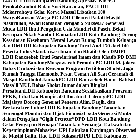
1447 H, LDII Kabupaten Bandung Apresiasi Kinerja
Pemkab
Sambut Bulan Suci Ramadan, PAC LDII
Mekarrahayu Gelar Korve Massal Libatkan 100
Warga
Ratusan Warga PC LDII Cileunyi Padati Masjid
Nashrulloh, Awali Ramadan dengan 5 Sukses
37 Generasi
Muda LDII Ikuti Pengajian Usia Mandiri di Paseh, Bekal
Kesiapan Nikah Sambut Ramadan
LDII Kota Bandung Dorong
Kesadaran Kesehatan Mental Lewat Ruang Tumbuh Keluarga
dan Diri
LDII Kabupaten Bandung Turut Andil 70 dari 140
Peserta Lulus Standarisasi Imam dan Khatib Oleh DMI
PC
LDII Rancaekek Ikuti Standarisasi Imam dan Khatib PD DMI
Kabupaten Bandung
Musyawarah Pemuda PC LDII Majalaya
Bahas Evaluasi dan Rencana Program
Tertibkan Sholat, Jaga
Rumah Tangga Harmonis, Pesan Usman Ali Saat Ceramah di
Masjid Raudhotul Jannah
PC LDII Rancaekek Hadiri Bahtsul
Masa’il MUI, Bahas Sholat Jumat dalam Bingkai
Persatuan
LDII Kabupaten Bandung Sosialisasikan Program
PPKK, Libatkan Hampir 500 Ibu-ibu di Cileunyi
PC LDII
Majalaya Dorong Generasi Penerus Alim, Faqih, dan
Berkarakter Luhur
LDII Kabupaten Bandung Tanamkan
Semangat Mandiri dan Bijak Finansial pada Generasi Muda
dalam Pengajian “Gigih Preneur”
DPD LDII Kota Bandung
Gelar Pengajian Remaja: Tanamkan Semangat Dakwah dan
Kepemimpinan
Mahasiswi UPI Lakukan Kunjungan Observasi
ke Masjid Baitul Haq LDII Sukasari
DPD LDII Kabupaten