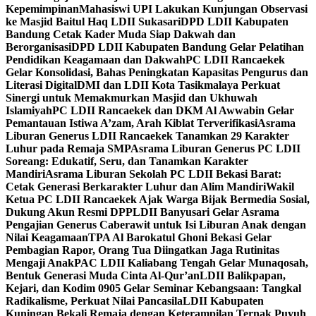
Kepemimpinan
Mahasiswi UPI Lakukan Kunjungan Observasi
ke Masjid Baitul Haq LDII Sukasari
DPD LDII Kabupaten
Bandung Cetak Kader Muda Siap Dakwah dan
Berorganisasi
DPD LDII Kabupaten Bandung Gelar Pelatihan
Pendidikan Keagamaan dan Dakwah
PC LDII Rancaekek
Gelar Konsolidasi, Bahas Peningkatan Kapasitas Pengurus dan
Literasi Digital
DMI dan LDII Kota Tasikmalaya Perkuat
Sinergi untuk Memakmurkan Masjid dan Ukhuwah
Islamiyah
PC LDII Rancaekek dan DKM Al Awwabin Gelar
Pemantauan Istiwa A’zam, Arah Kiblat Terverifikasi
Asrama
Liburan Generus LDII Rancaekek Tanamkan 29 Karakter
Luhur pada Remaja SMP
Asrama Liburan Generus PC LDII
Soreang: Edukatif, Seru, dan Tanamkan Karakter
Mandiri
Asrama Liburan Sekolah PC LDII Bekasi Barat:
Cetak Generasi Berkarakter Luhur dan Alim Mandiri
Wakil
Ketua PC LDII Rancaekek Ajak Warga Bijak Bermedia Sosial,
Dukung Akun Resmi DPP
LDII Banyusari Gelar Asrama
Pengajian Generus Caberawit untuk Isi Liburan Anak dengan
Nilai Keagamaan
TPA Al Barokatul Ghoni Bekasi Gelar
Pembagian Rapor, Orang Tua Diingatkan Jaga Rutinitas
Mengaji Anak
PAC LDII Kaliabang Tengah Gelar Munaqosah,
Bentuk Generasi Muda Cinta Al-Qur’an
LDII Balikpapan,
Kejari, dan Kodim 0905 Gelar Seminar Kebangsaan: Tangkal
Radikalisme, Perkuat Nilai Pancasila
LDII Kabupaten
Kuningan Bekali Remaja dengan Keterampilan Ternak Puyuh