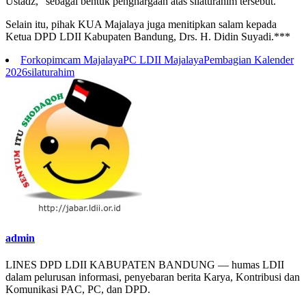
Ustadz,” sebagai bentuk penghargaan atas silaturahim tersebut.
Selain itu, pihak KUA Majalaya juga menitipkan salam kepada
Ketua DPD LDII Kabupaten Bandung, Drs. H. Didin Suyadi.***
Forkopimcam Majalaya
PC LDII Majalaya
Pembagian Kalender
2026
silaturahim
admin
LINES DPD LDII KABUPATEN BANDUNG — humas LDII
dalam pelurusan informasi, penyebaran berita Karya, Kontribusi dan
Komunikasi PAC, PC, dan DPD.