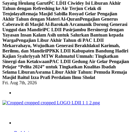
Sayang Heulang Garut
PC LDII Ciwidey Isi Liburan Akhir
Tahun dengan Refreshing ke Air Terjun Celak di
Tenjolaya
Remaja Masjid Sabilla Rosyad Gelar Pengajian
Akhir Tahun dengan Materi Al-Quran
Pengajian Generus
Caberawit di Masjid Al-Barokah Arcamanik Dorong Generasi
Unggul dan Mandiri
PC LDII Pasirjambu Bersinergi dengan
Yayasan Insan Kalam Asih untuk Salurkan Bantuan kepada
Warga
Pengajian Libur Akhir Tahun di PAC LDII
Mekarrahayu, Wujudkan Generasi Berakhlakul Karimah,
Berilmu, dan Mandiri
PPKK LDII Kabupaten Bandung Hadiri
Kajian Syahriyyah MTW Rahmatul Ummah: Tingkatkan
Sinergi dan Ketakwaan
PAC LDII Gedung Air Gelar Pengajian
Pelajar “Pelita 2024” untuk Tingkatkan Kualitas Ibadah
Selama Liburan
Asrama Libur Akhir Tahun: Pemuda Remaja
Masjid Baitul Izza Prafi Perdalam Ilmu Sholat
Fri. Aug 7th, 2026
ldiikabbandung.or.id