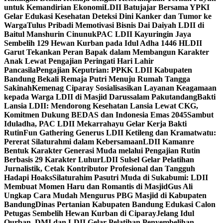
untuk Kemandirian Ekonomi
LDII Batujajar Bersama YPKI
Gelar Edukasi Kesehatan Deteksi Dini Kanker dan Tumor ke
Warga
Tulus Pribadi Memotivasi Bisnis Dai Daiyah LDII di
Baitul Manshurin Cinunuk
PAC LDII Kayuringin Jaya
Sembelih 129 Hewan Kurban pada Idul Adha 1446 H
LDII
Garut Tekankan Peran Bapak dalam Membangun Karakter
Anak Lewat Pengajian Peringati Hari Lahir
Pancasila
Pengajian Keputrian: PPKK LDII Kabupaten
Bandung Bekali Remaja Putri Menuju Rumah Tangga
Sakinah
Kemenag Ciparay Sosialisasikan Layanan Keagamaan
kepada Warga LDII di Masjid Darussalam Pakutandang
Bakti
Lansia LDII: Mendorong Kesehatan Lansia Lewat CKG,
Komitmen Dukung BEDAS dan Indonesia Emas 2045
Sambut
Iduladha, PAC LDII Mekarrahayu Gelar Kerja Bakti
Rutin
Fun Gathering Generus LDII Ketileng dan Kramatwatu:
Pererat Silaturahmi dalam Kebersamaan
LDII Kamanre
Bentuk Karakter Generasi Muda melalui Pengajian Rutin
Berbasis 29 Karakter Luhur
LDII Sulsel Gelar Pelatihan
Jurnalistik, Cetak Kontributor Profesional dan Tangguh
Hadapi Hoaks
Silaturahim Pasutri Muda di Sukabumi: LDII
Membuat Momen Haru dan Romantis di Masjid
Gus Ali
Ungkap Cara Mudah Mengurus PBG Masjid di Kabupaten
Bandung
Dinas Pertanian Kabupaten Bandung Edukasi Calon
Petugas Sembelih Hewan Kurban di Ciparay
Jelang Idul
Qurban, DMI dan LDII Gelar Pelatihan Penyembelihan