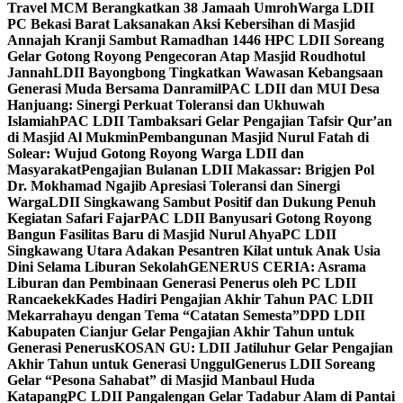
Travel MCM Berangkatkan 38 Jamaah Umroh
Warga LDII
PC Bekasi Barat Laksanakan Aksi Kebersihan di Masjid
Annajah Kranji Sambut Ramadhan 1446 H
PC LDII Soreang
Gelar Gotong Royong Pengecoran Atap Masjid Roudhotul
Jannah
LDII Bayongbong Tingkatkan Wawasan Kebangsaan
Generasi Muda Bersama Danramil
PAC LDII dan MUI Desa
Hanjuang: Sinergi Perkuat Toleransi dan Ukhuwah
Islamiah
PAC LDII Tambaksari Gelar Pengajian Tafsir Qur’an
di Masjid Al Mukmin
Pembangunan Masjid Nurul Fatah di
Solear: Wujud Gotong Royong Warga LDII dan
Masyarakat
Pengajian Bulanan LDII Makassar: Brigjen Pol
Dr. Mokhamad Ngajib Apresiasi Toleransi dan Sinergi
Warga
LDII Singkawang Sambut Positif dan Dukung Penuh
Kegiatan Safari Fajar
PAC LDII Banyusari Gotong Royong
Bangun Fasilitas Baru di Masjid Nurul Ahya
PC LDII
Singkawang Utara Adakan Pesantren Kilat untuk Anak Usia
Dini Selama Liburan Sekolah
GENERUS CERIA: Asrama
Liburan dan Pembinaan Generasi Penerus oleh PC LDII
Rancaekek
Kades Hadiri Pengajian Akhir Tahun PAC LDII
Mekarrahayu dengan Tema “Catatan Semesta”
DPD LDII
Kabupaten Cianjur Gelar Pengajian Akhir Tahun untuk
Generasi Penerus
KOSAN GU: LDII Jatiluhur Gelar Pengajian
Akhir Tahun untuk Generasi Unggul
Generus LDII Soreang
Gelar “Pesona Sahabat” di Masjid Manbaul Huda
Katapang
PC LDII Pangalengan Gelar Tadabur Alam di Pantai