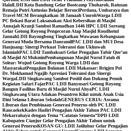
Halal
LDII Kota Bandung Gelar Bootcamp Thoharoh, Ratusan
Remaja Putri Antusias Belajar Bersuci
Perdana, Umbaraya dan
Travel MCM Berangkatkan 38 Jamaah Umroh
Warga LDII
PC Bekasi Barat Laksanakan Aksi Kebersihan di Masjid
Annajah Kranji Sambut Ramadhan 1446 H
PC LDII Soreang
Gelar Gotong Royong Pengecoran Atap Masjid Roudhotul
Jannah
LDII Bayongbong Tingkatkan Wawasan Kebangsaan
Generasi Muda Bersama Danramil
PAC LDII dan MUI Desa
Hanjuang: Sinergi Perkuat Toleransi dan Ukhuwah
Islamiah
PAC LDII Tambaksari Gelar Pengajian Tafsir Qur’an
di Masjid Al Mukmin
Pembangunan Masjid Nurul Fatah di
Solear: Wujud Gotong Royong Warga LDII dan
Masyarakat
Pengajian Bulanan LDII Makassar: Brigjen Pol
Dr. Mokhamad Ngajib Apresiasi Toleransi dan Sinergi
Warga
LDII Singkawang Sambut Positif dan Dukung Penuh
Kegiatan Safari Fajar
PAC LDII Banyusari Gotong Royong
Bangun Fasilitas Baru di Masjid Nurul Ahya
PC LDII
Singkawang Utara Adakan Pesantren Kilat untuk Anak Usia
Dini Selama Liburan Sekolah
GENERUS CERIA: Asrama
Liburan dan Pembinaan Generasi Penerus oleh PC LDII
Rancaekek
Kades Hadiri Pengajian Akhir Tahun PAC LDII
Mekarrahayu dengan Tema “Catatan Semesta”
DPD LDII
Kabupaten Cianjur Gelar Pengajian Akhir Tahun untuk
Generasi Penerus
KOSAN GU: LDII Jatiluhur Gelar Pengajian