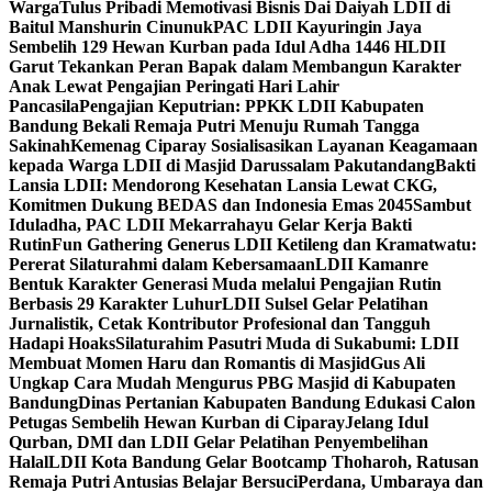
Warga
Tulus Pribadi Memotivasi Bisnis Dai Daiyah LDII di
Baitul Manshurin Cinunuk
PAC LDII Kayuringin Jaya
Sembelih 129 Hewan Kurban pada Idul Adha 1446 H
LDII
Garut Tekankan Peran Bapak dalam Membangun Karakter
Anak Lewat Pengajian Peringati Hari Lahir
Pancasila
Pengajian Keputrian: PPKK LDII Kabupaten
Bandung Bekali Remaja Putri Menuju Rumah Tangga
Sakinah
Kemenag Ciparay Sosialisasikan Layanan Keagamaan
kepada Warga LDII di Masjid Darussalam Pakutandang
Bakti
Lansia LDII: Mendorong Kesehatan Lansia Lewat CKG,
Komitmen Dukung BEDAS dan Indonesia Emas 2045
Sambut
Iduladha, PAC LDII Mekarrahayu Gelar Kerja Bakti
Rutin
Fun Gathering Generus LDII Ketileng dan Kramatwatu:
Pererat Silaturahmi dalam Kebersamaan
LDII Kamanre
Bentuk Karakter Generasi Muda melalui Pengajian Rutin
Berbasis 29 Karakter Luhur
LDII Sulsel Gelar Pelatihan
Jurnalistik, Cetak Kontributor Profesional dan Tangguh
Hadapi Hoaks
Silaturahim Pasutri Muda di Sukabumi: LDII
Membuat Momen Haru dan Romantis di Masjid
Gus Ali
Ungkap Cara Mudah Mengurus PBG Masjid di Kabupaten
Bandung
Dinas Pertanian Kabupaten Bandung Edukasi Calon
Petugas Sembelih Hewan Kurban di Ciparay
Jelang Idul
Qurban, DMI dan LDII Gelar Pelatihan Penyembelihan
Halal
LDII Kota Bandung Gelar Bootcamp Thoharoh, Ratusan
Remaja Putri Antusias Belajar Bersuci
Perdana, Umbaraya dan