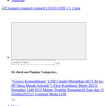
Nasional
ldiikabbandung.or.id
Search
for:
Or check our Popular Categories...
"Gowes Kemerdekaan" LDII Cimahi Meriahkan HUT RI ke-
80
"Jaksa Masuk Sekolah"
1 Ekor Kambing
1 Maret 2025
1
Ramadan 1446 H
10 Malam Terakhir Ramadan
18 Sapi dan 11
Domba
2025
21 Generasi Muda LDII