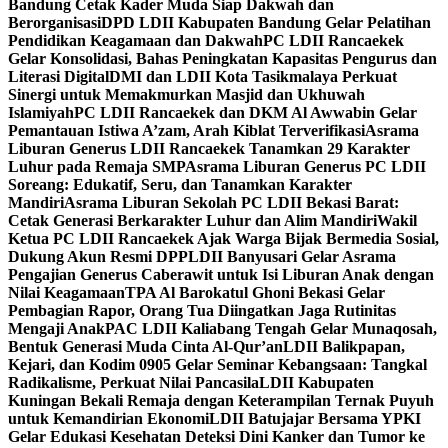
Bandung Cetak Kader Muda Siap Dakwah dan
Berorganisasi
DPD LDII Kabupaten Bandung Gelar Pelatihan
Pendidikan Keagamaan dan Dakwah
PC LDII Rancaekek
Gelar Konsolidasi, Bahas Peningkatan Kapasitas Pengurus dan
Literasi Digital
DMI dan LDII Kota Tasikmalaya Perkuat
Sinergi untuk Memakmurkan Masjid dan Ukhuwah
Islamiyah
PC LDII Rancaekek dan DKM Al Awwabin Gelar
Pemantauan Istiwa A’zam, Arah Kiblat Terverifikasi
Asrama
Liburan Generus LDII Rancaekek Tanamkan 29 Karakter
Luhur pada Remaja SMP
Asrama Liburan Generus PC LDII
Soreang: Edukatif, Seru, dan Tanamkan Karakter
Mandiri
Asrama Liburan Sekolah PC LDII Bekasi Barat:
Cetak Generasi Berkarakter Luhur dan Alim Mandiri
Wakil
Ketua PC LDII Rancaekek Ajak Warga Bijak Bermedia Sosial,
Dukung Akun Resmi DPP
LDII Banyusari Gelar Asrama
Pengajian Generus Caberawit untuk Isi Liburan Anak dengan
Nilai Keagamaan
TPA Al Barokatul Ghoni Bekasi Gelar
Pembagian Rapor, Orang Tua Diingatkan Jaga Rutinitas
Mengaji Anak
PAC LDII Kaliabang Tengah Gelar Munaqosah,
Bentuk Generasi Muda Cinta Al-Qur’an
LDII Balikpapan,
Kejari, dan Kodim 0905 Gelar Seminar Kebangsaan: Tangkal
Radikalisme, Perkuat Nilai Pancasila
LDII Kabupaten
Kuningan Bekali Remaja dengan Keterampilan Ternak Puyuh
untuk Kemandirian Ekonomi
LDII Batujajar Bersama YPKI
Gelar Edukasi Kesehatan Deteksi Dini Kanker dan Tumor ke