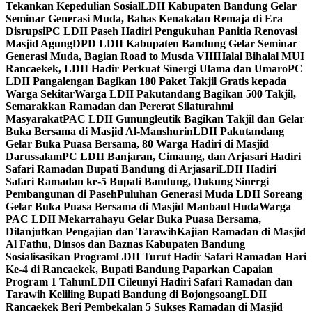
Tekankan Kepedulian Sosial
LDII Kabupaten Bandung Gelar
Seminar Generasi Muda, Bahas Kenakalan Remaja di Era
Disrupsi
PC LDII Paseh Hadiri Pengukuhan Panitia Renovasi
Masjid Agung
DPD LDII Kabupaten Bandung Gelar Seminar
Generasi Muda, Bagian Road to Musda VIII
Halal Bihalal MUI
Rancaekek, LDII Hadir Perkuat Sinergi Ulama dan Umaro
PC
LDII Pangalengan Bagikan 180 Paket Takjil Gratis kepada
Warga Sekitar
Warga LDII Pakutandang Bagikan 500 Takjil,
Semarakkan Ramadan dan Pererat Silaturahmi
Masyarakat
PAC LDII Gunungleutik Bagikan Takjil dan Gelar
Buka Bersama di Masjid Al-Manshurin
LDII Pakutandang
Gelar Buka Puasa Bersama, 80 Warga Hadiri di Masjid
Darussalam
PC LDII Banjaran, Cimaung, dan Arjasari Hadiri
Safari Ramadan Bupati Bandung di Arjasari
LDII Hadiri
Safari Ramadan ke-5 Bupati Bandung, Dukung Sinergi
Pembangunan di Paseh
Puluhan Generasi Muda LDII Soreang
Gelar Buka Puasa Bersama di Masjid Manbaul Huda
Warga
PAC LDII Mekarrahayu Gelar Buka Puasa Bersama,
Dilanjutkan Pengajian dan Tarawih
Kajian Ramadan di Masjid
Al Fathu, Dinsos dan Baznas Kabupaten Bandung
Sosialisasikan Program
LDII Turut Hadir Safari Ramadan Hari
Ke-4 di Rancaekek, Bupati Bandung Paparkan Capaian
Program 1 Tahun
LDII Cileunyi Hadiri Safari Ramadan dan
Tarawih Keliling Bupati Bandung di Bojongsoang
LDII
Rancaekek Beri Pembekalan 5 Sukses Ramadan di Masjid