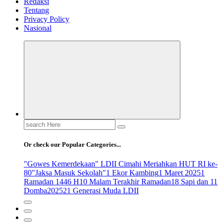
Redaksi
Tentang
Privacy Policy
Nasional
Search
for:
Or check our Popular Categories...
"Gowes Kemerdekaan" LDII Cimahi Meriahkan HUT RI ke-
80
"Jaksa Masuk Sekolah"
1 Ekor Kambing
1 Maret 2025
1
Ramadan 1446 H
10 Malam Terakhir Ramadan
18 Sapi dan 11
Domba
2025
21 Generasi Muda LDII