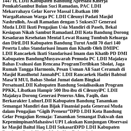
1447 H, LDII Kabupaten Bandung Apresiasi Kinerja
Pemkab
Sambut Bulan Suci Ramadan, PAC LDII
Mekarrahayu Gelar Korve Massal Libatkan 100
Warga
Ratusan Warga PC LDII Cileunyi Padati Masjid
Nashrulloh, Awali Ramadan dengan 5 Sukses
37 Generasi
Muda LDII Ikuti Pengajian Usia Mandiri di Paseh, Bekal
Kesiapan Nikah Sambut Ramadan
LDII Kota Bandung Dorong
Kesadaran Kesehatan Mental Lewat Ruang Tumbuh Keluarga
dan Diri
LDII Kabupaten Bandung Turut Andil 70 dari 140
Peserta Lulus Standarisasi Imam dan Khatib Oleh DMI
PC
LDII Rancaekek Ikuti Standarisasi Imam dan Khatib PD DMI
Kabupaten Bandung
Musyawarah Pemuda PC LDII Majalaya
Bahas Evaluasi dan Rencana Program
Tertibkan Sholat, Jaga
Rumah Tangga Harmonis, Pesan Usman Ali Saat Ceramah di
Masjid Raudhotul Jannah
PC LDII Rancaekek Hadiri Bahtsul
Masa’il MUI, Bahas Sholat Jumat dalam Bingkai
Persatuan
LDII Kabupaten Bandung Sosialisasikan Program
PPKK, Libatkan Hampir 500 Ibu-ibu di Cileunyi
PC LDII
Majalaya Dorong Generasi Penerus Alim, Faqih, dan
Berkarakter Luhur
LDII Kabupaten Bandung Tanamkan
Semangat Mandiri dan Bijak Finansial pada Generasi Muda
dalam Pengajian “Gigih Preneur”
DPD LDII Kota Bandung
Gelar Pengajian Remaja: Tanamkan Semangat Dakwah dan
Kepemimpinan
Mahasiswi UPI Lakukan Kunjungan Observasi
ke Masjid Baitul Haq LDII Sukasari
DPD LDII Kabupaten