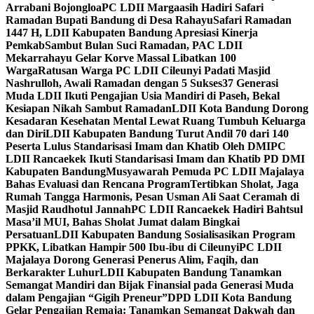
Arrabani Bojongloa
PC LDII Margaasih Hadiri Safari
Ramadan Bupati Bandung di Desa Rahayu
Safari Ramadan
1447 H, LDII Kabupaten Bandung Apresiasi Kinerja
Pemkab
Sambut Bulan Suci Ramadan, PAC LDII
Mekarrahayu Gelar Korve Massal Libatkan 100
Warga
Ratusan Warga PC LDII Cileunyi Padati Masjid
Nashrulloh, Awali Ramadan dengan 5 Sukses
37 Generasi
Muda LDII Ikuti Pengajian Usia Mandiri di Paseh, Bekal
Kesiapan Nikah Sambut Ramadan
LDII Kota Bandung Dorong
Kesadaran Kesehatan Mental Lewat Ruang Tumbuh Keluarga
dan Diri
LDII Kabupaten Bandung Turut Andil 70 dari 140
Peserta Lulus Standarisasi Imam dan Khatib Oleh DMI
PC
LDII Rancaekek Ikuti Standarisasi Imam dan Khatib PD DMI
Kabupaten Bandung
Musyawarah Pemuda PC LDII Majalaya
Bahas Evaluasi dan Rencana Program
Tertibkan Sholat, Jaga
Rumah Tangga Harmonis, Pesan Usman Ali Saat Ceramah di
Masjid Raudhotul Jannah
PC LDII Rancaekek Hadiri Bahtsul
Masa’il MUI, Bahas Sholat Jumat dalam Bingkai
Persatuan
LDII Kabupaten Bandung Sosialisasikan Program
PPKK, Libatkan Hampir 500 Ibu-ibu di Cileunyi
PC LDII
Majalaya Dorong Generasi Penerus Alim, Faqih, dan
Berkarakter Luhur
LDII Kabupaten Bandung Tanamkan
Semangat Mandiri dan Bijak Finansial pada Generasi Muda
dalam Pengajian “Gigih Preneur”
DPD LDII Kota Bandung
Gelar Pengajian Remaja: Tanamkan Semangat Dakwah dan