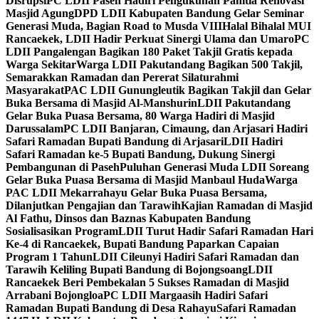
Disrupsi
PC LDII Paseh Hadiri Pengukuhan Panitia Renovasi
Masjid Agung
DPD LDII Kabupaten Bandung Gelar Seminar
Generasi Muda, Bagian Road to Musda VIII
Halal Bihalal MUI
Rancaekek, LDII Hadir Perkuat Sinergi Ulama dan Umaro
PC
LDII Pangalengan Bagikan 180 Paket Takjil Gratis kepada
Warga Sekitar
Warga LDII Pakutandang Bagikan 500 Takjil,
Semarakkan Ramadan dan Pererat Silaturahmi
Masyarakat
PAC LDII Gunungleutik Bagikan Takjil dan Gelar
Buka Bersama di Masjid Al-Manshurin
LDII Pakutandang
Gelar Buka Puasa Bersama, 80 Warga Hadiri di Masjid
Darussalam
PC LDII Banjaran, Cimaung, dan Arjasari Hadiri
Safari Ramadan Bupati Bandung di Arjasari
LDII Hadiri
Safari Ramadan ke-5 Bupati Bandung, Dukung Sinergi
Pembangunan di Paseh
Puluhan Generasi Muda LDII Soreang
Gelar Buka Puasa Bersama di Masjid Manbaul Huda
Warga
PAC LDII Mekarrahayu Gelar Buka Puasa Bersama,
Dilanjutkan Pengajian dan Tarawih
Kajian Ramadan di Masjid
Al Fathu, Dinsos dan Baznas Kabupaten Bandung
Sosialisasikan Program
LDII Turut Hadir Safari Ramadan Hari
Ke-4 di Rancaekek, Bupati Bandung Paparkan Capaian
Program 1 Tahun
LDII Cileunyi Hadiri Safari Ramadan dan
Tarawih Keliling Bupati Bandung di Bojongsoang
LDII
Rancaekek Beri Pembekalan 5 Sukses Ramadan di Masjid
Arrabani Bojongloa
PC LDII Margaasih Hadiri Safari
Ramadan Bupati Bandung di Desa Rahayu
Safari Ramadan