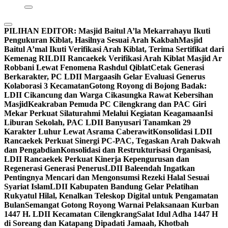
PILIHAN EDITOR:
Masjid Baitul A’la Mekarrahayu Ikuti
Pengukuran Kiblat, Hasilnya Sesuai Arah Kakbah
Masjid
Baitul A’mal Ikuti Verifikasi Arah Kiblat, Terima Sertifikat dari
Kemenag RI
LDII Rancaekek Verifikasi Arah Kiblat Masjid Ar
Robbani Lewat Fenomena Rashdul Qiblat
Cetak Generasi
Berkarakter, PC LDII Margaasih Gelar Evaluasi Generus
Kolaborasi 3 Kecamatan
Gotong Royong di Bojong Badak:
LDII Cikancung dan Warga Cikasungka Rawat Kebersihan
Masjid
Keakraban Pemuda PC Cilengkrang dan PAC Giri
Mekar Perkuat Silaturahmi Melalui Kegiatan Keagamaan
Isi
Liburan Sekolah, PAC LDII Banyusari Tanamkan 29
Karakter Luhur Lewat Asrama Caberawit
Konsolidasi LDII
Rancaekek Perkuat Sinergi PC-PAC, Tegaskan Arah Dakwah
dan Pengabdian
Konsolidasi dan Restrukturisasi Organisasi,
LDII Rancaekek Perkuat Kinerja Kepengurusan dan
Regenerasi Generasi Penerus
LDII Baleendah Ingatkan
Pentingnya Mencari dan Mengonsumsi Rezeki Halal Sesuai
Syariat Islam
LDII Kabupaten Bandung Gelar Pelatihan
Rukyatul Hilal, Kenalkan Teleskop Digital untuk Pengamatan
Bulan
Semangat Gotong Royong Warnai Pelaksanaan Kurban
1447 H. LDII Kecamatan Cilengkrang
Salat Idul Adha 1447 H
di Soreang dan Katapang Dipadati Jamaah, Khotbah