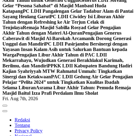
Akhir Tahun untuk Generasi Unggul
Generus LDII Soreang
Gelar “Pesona Sahabat” di Masjid Manbaul Huda
Katapang
PC LDII Pangalengan Gelar Tadabur Alam di Pantai
Sayang Heulang Garut
PC LDII Ciwidey Isi Liburan Akhir
Tahun dengan Refreshing ke Air Terjun Celak di
Tenjolaya
Remaja Masjid Sabilla Rosyad Gelar Pengajian
Akhir Tahun dengan Materi Al-Quran
Pengajian Generus
Caberawit di Masjid Al-Barokah Arcamanik Dorong Generasi
Unggul dan Mandiri
PC LDII Pasirjambu Bersinergi dengan
Yayasan Insan Kalam Asih untuk Salurkan Bantuan kepada
Warga
Pengajian Libur Akhir Tahun di PAC LDII
Mekarrahayu, Wujudkan Generasi Berakhlakul Karimah,
Berilmu, dan Mandiri
PPKK LDII Kabupaten Bandung Hadiri
Kajian Syahriyyah MTW Rahmatul Ummah: Tingkatkan
Sinergi dan Ketakwaan
PAC LDII Gedung Air Gelar Pengajian
Pelajar “Pelita 2024” untuk Tingkatkan Kualitas Ibadah
Selama Liburan
Asrama Libur Akhir Tahun: Pemuda Remaja
Masjid Baitul Izza Prafi Perdalam Ilmu Sholat
Fri. Aug 7th, 2026
Redaksi
Tentang
Privacy Policy