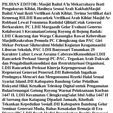
Skip
PILIHAN EDITOR:
Masjid Baitul A’la Mekarrahayu Ikuti
to
Pengukuran Kiblat, Hasilnya Sesuai Arah Kakbah
Masjid
content
Baitul A’mal Ikuti Verifikasi Arah Kiblat, Terima Sertifikat dari
Kemenag RI
LDII Rancaekek Verifikasi Arah Kiblat Masjid Ar
Robbani Lewat Fenomena Rashdul Qiblat
Cetak Generasi
Berkarakter, PC LDII Margaasih Gelar Evaluasi Generus
Kolaborasi 3 Kecamatan
Gotong Royong di Bojong Badak:
LDII Cikancung dan Warga Cikasungka Rawat Kebersihan
Masjid
Keakraban Pemuda PC Cilengkrang dan PAC Giri
Mekar Perkuat Silaturahmi Melalui Kegiatan Keagamaan
Isi
Liburan Sekolah, PAC LDII Banyusari Tanamkan 29
Karakter Luhur Lewat Asrama Caberawit
Konsolidasi LDII
Rancaekek Perkuat Sinergi PC-PAC, Tegaskan Arah Dakwah
dan Pengabdian
Konsolidasi dan Restrukturisasi Organisasi,
LDII Rancaekek Perkuat Kinerja Kepengurusan dan
Regenerasi Generasi Penerus
LDII Baleendah Ingatkan
Pentingnya Mencari dan Mengonsumsi Rezeki Halal Sesuai
Syariat Islam
LDII Kabupaten Bandung Gelar Pelatihan
Rukyatul Hilal, Kenalkan Teleskop Digital untuk Pengamatan
Bulan
Semangat Gotong Royong Warnai Pelaksanaan Kurban
1447 H. LDII Kecamatan Cilengkrang
Salat Idul Adha 1447 H
di Soreang dan Katapang Dipadati Jamaah, Khotbah
Tekankan Kepedulian Sosial
LDII Kabupaten Bandung Gelar
Seminar Generasi Muda, Bahas Kenakalan Remaja di Era