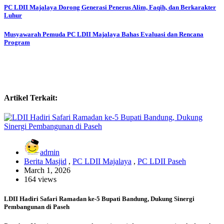
Post
PC LDII Majalaya Dorong Generasi Penerus Alim, Faqih, dan Berkarakter
Luhur
navigation
Musyawarah Pemuda PC LDII Majalaya Bahas Evaluasi dan Rencana
Program
Artikel Terkait:
admin
Berita Masjid
,
PC LDII Majalaya
,
PC LDII Paseh
March 1, 2026
164 views
LDII Hadiri Safari Ramadan ke-5 Bupati Bandung, Dukung Sinergi
Pembangunan di Paseh