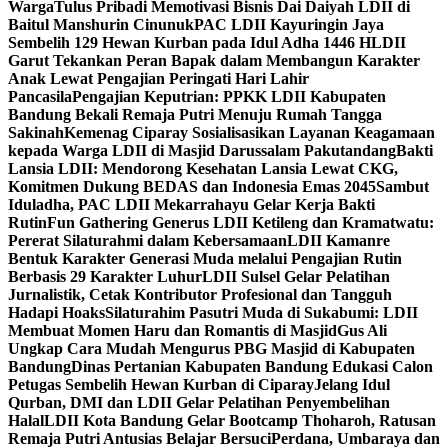
Warga
Tulus Pribadi Memotivasi Bisnis Dai Daiyah LDII di
Baitul Manshurin Cinunuk
PAC LDII Kayuringin Jaya
Sembelih 129 Hewan Kurban pada Idul Adha 1446 H
LDII
Garut Tekankan Peran Bapak dalam Membangun Karakter
Anak Lewat Pengajian Peringati Hari Lahir
Pancasila
Pengajian Keputrian: PPKK LDII Kabupaten
Bandung Bekali Remaja Putri Menuju Rumah Tangga
Sakinah
Kemenag Ciparay Sosialisasikan Layanan Keagamaan
kepada Warga LDII di Masjid Darussalam Pakutandang
Bakti
Lansia LDII: Mendorong Kesehatan Lansia Lewat CKG,
Komitmen Dukung BEDAS dan Indonesia Emas 2045
Sambut
Iduladha, PAC LDII Mekarrahayu Gelar Kerja Bakti
Rutin
Fun Gathering Generus LDII Ketileng dan Kramatwatu:
Pererat Silaturahmi dalam Kebersamaan
LDII Kamanre
Bentuk Karakter Generasi Muda melalui Pengajian Rutin
Berbasis 29 Karakter Luhur
LDII Sulsel Gelar Pelatihan
Jurnalistik, Cetak Kontributor Profesional dan Tangguh
Hadapi Hoaks
Silaturahim Pasutri Muda di Sukabumi: LDII
Membuat Momen Haru dan Romantis di Masjid
Gus Ali
Ungkap Cara Mudah Mengurus PBG Masjid di Kabupaten
Bandung
Dinas Pertanian Kabupaten Bandung Edukasi Calon
Petugas Sembelih Hewan Kurban di Ciparay
Jelang Idul
Qurban, DMI dan LDII Gelar Pelatihan Penyembelihan
Halal
LDII Kota Bandung Gelar Bootcamp Thoharoh, Ratusan
Remaja Putri Antusias Belajar Bersuci
Perdana, Umbaraya dan