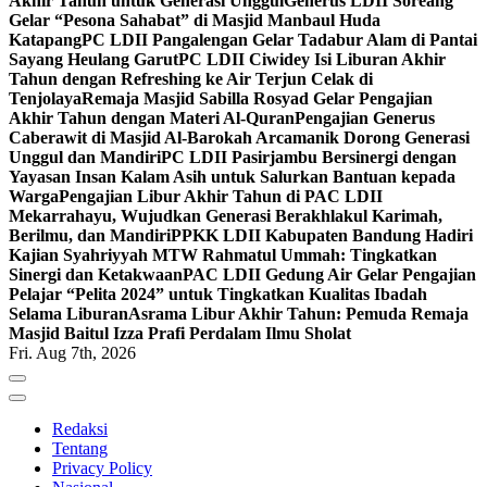
Akhir Tahun untuk Generasi Unggul
Generus LDII Soreang
Gelar “Pesona Sahabat” di Masjid Manbaul Huda
Katapang
PC LDII Pangalengan Gelar Tadabur Alam di Pantai
Sayang Heulang Garut
PC LDII Ciwidey Isi Liburan Akhir
Tahun dengan Refreshing ke Air Terjun Celak di
Tenjolaya
Remaja Masjid Sabilla Rosyad Gelar Pengajian
Akhir Tahun dengan Materi Al-Quran
Pengajian Generus
Caberawit di Masjid Al-Barokah Arcamanik Dorong Generasi
Unggul dan Mandiri
PC LDII Pasirjambu Bersinergi dengan
Yayasan Insan Kalam Asih untuk Salurkan Bantuan kepada
Warga
Pengajian Libur Akhir Tahun di PAC LDII
Mekarrahayu, Wujudkan Generasi Berakhlakul Karimah,
Berilmu, dan Mandiri
PPKK LDII Kabupaten Bandung Hadiri
Kajian Syahriyyah MTW Rahmatul Ummah: Tingkatkan
Sinergi dan Ketakwaan
PAC LDII Gedung Air Gelar Pengajian
Pelajar “Pelita 2024” untuk Tingkatkan Kualitas Ibadah
Selama Liburan
Asrama Libur Akhir Tahun: Pemuda Remaja
Masjid Baitul Izza Prafi Perdalam Ilmu Sholat
Fri. Aug 7th, 2026
Redaksi
Tentang
Privacy Policy