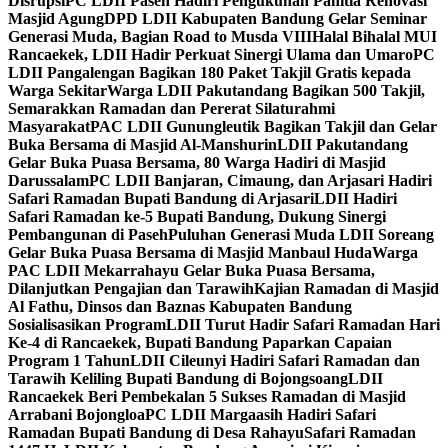
Disrupsi
PC LDII Paseh Hadiri Pengukuhan Panitia Renovasi
Masjid Agung
DPD LDII Kabupaten Bandung Gelar Seminar
Generasi Muda, Bagian Road to Musda VIII
Halal Bihalal MUI
Rancaekek, LDII Hadir Perkuat Sinergi Ulama dan Umaro
PC
LDII Pangalengan Bagikan 180 Paket Takjil Gratis kepada
Warga Sekitar
Warga LDII Pakutandang Bagikan 500 Takjil,
Semarakkan Ramadan dan Pererat Silaturahmi
Masyarakat
PAC LDII Gunungleutik Bagikan Takjil dan Gelar
Buka Bersama di Masjid Al-Manshurin
LDII Pakutandang
Gelar Buka Puasa Bersama, 80 Warga Hadiri di Masjid
Darussalam
PC LDII Banjaran, Cimaung, dan Arjasari Hadiri
Safari Ramadan Bupati Bandung di Arjasari
LDII Hadiri
Safari Ramadan ke-5 Bupati Bandung, Dukung Sinergi
Pembangunan di Paseh
Puluhan Generasi Muda LDII Soreang
Gelar Buka Puasa Bersama di Masjid Manbaul Huda
Warga
PAC LDII Mekarrahayu Gelar Buka Puasa Bersama,
Dilanjutkan Pengajian dan Tarawih
Kajian Ramadan di Masjid
Al Fathu, Dinsos dan Baznas Kabupaten Bandung
Sosialisasikan Program
LDII Turut Hadir Safari Ramadan Hari
Ke-4 di Rancaekek, Bupati Bandung Paparkan Capaian
Program 1 Tahun
LDII Cileunyi Hadiri Safari Ramadan dan
Tarawih Keliling Bupati Bandung di Bojongsoang
LDII
Rancaekek Beri Pembekalan 5 Sukses Ramadan di Masjid
Arrabani Bojongloa
PC LDII Margaasih Hadiri Safari
Ramadan Bupati Bandung di Desa Rahayu
Safari Ramadan