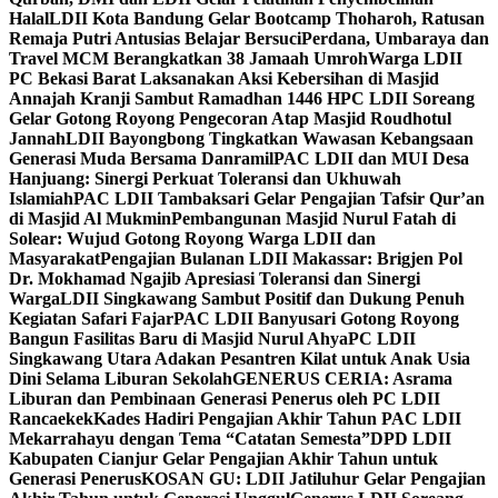
Halal
LDII Kota Bandung Gelar Bootcamp Thoharoh, Ratusan
Remaja Putri Antusias Belajar Bersuci
Perdana, Umbaraya dan
Travel MCM Berangkatkan 38 Jamaah Umroh
Warga LDII
PC Bekasi Barat Laksanakan Aksi Kebersihan di Masjid
Annajah Kranji Sambut Ramadhan 1446 H
PC LDII Soreang
Gelar Gotong Royong Pengecoran Atap Masjid Roudhotul
Jannah
LDII Bayongbong Tingkatkan Wawasan Kebangsaan
Generasi Muda Bersama Danramil
PAC LDII dan MUI Desa
Hanjuang: Sinergi Perkuat Toleransi dan Ukhuwah
Islamiah
PAC LDII Tambaksari Gelar Pengajian Tafsir Qur’an
di Masjid Al Mukmin
Pembangunan Masjid Nurul Fatah di
Solear: Wujud Gotong Royong Warga LDII dan
Masyarakat
Pengajian Bulanan LDII Makassar: Brigjen Pol
Dr. Mokhamad Ngajib Apresiasi Toleransi dan Sinergi
Warga
LDII Singkawang Sambut Positif dan Dukung Penuh
Kegiatan Safari Fajar
PAC LDII Banyusari Gotong Royong
Bangun Fasilitas Baru di Masjid Nurul Ahya
PC LDII
Singkawang Utara Adakan Pesantren Kilat untuk Anak Usia
Dini Selama Liburan Sekolah
GENERUS CERIA: Asrama
Liburan dan Pembinaan Generasi Penerus oleh PC LDII
Rancaekek
Kades Hadiri Pengajian Akhir Tahun PAC LDII
Mekarrahayu dengan Tema “Catatan Semesta”
DPD LDII
Kabupaten Cianjur Gelar Pengajian Akhir Tahun untuk
Generasi Penerus
KOSAN GU: LDII Jatiluhur Gelar Pengajian