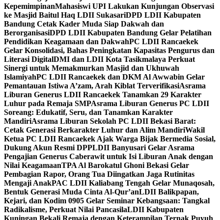
Kepemimpinan
Mahasiswi UPI Lakukan Kunjungan Observasi
ke Masjid Baitul Haq LDII Sukasari
DPD LDII Kabupaten
Bandung Cetak Kader Muda Siap Dakwah dan
Berorganisasi
DPD LDII Kabupaten Bandung Gelar Pelatihan
Pendidikan Keagamaan dan Dakwah
PC LDII Rancaekek
Gelar Konsolidasi, Bahas Peningkatan Kapasitas Pengurus dan
Literasi Digital
DMI dan LDII Kota Tasikmalaya Perkuat
Sinergi untuk Memakmurkan Masjid dan Ukhuwah
Islamiyah
PC LDII Rancaekek dan DKM Al Awwabin Gelar
Pemantauan Istiwa A’zam, Arah Kiblat Terverifikasi
Asrama
Liburan Generus LDII Rancaekek Tanamkan 29 Karakter
Luhur pada Remaja SMP
Asrama Liburan Generus PC LDII
Soreang: Edukatif, Seru, dan Tanamkan Karakter
Mandiri
Asrama Liburan Sekolah PC LDII Bekasi Barat:
Cetak Generasi Berkarakter Luhur dan Alim Mandiri
Wakil
Ketua PC LDII Rancaekek Ajak Warga Bijak Bermedia Sosial,
Dukung Akun Resmi DPP
LDII Banyusari Gelar Asrama
Pengajian Generus Caberawit untuk Isi Liburan Anak dengan
Nilai Keagamaan
TPA Al Barokatul Ghoni Bekasi Gelar
Pembagian Rapor, Orang Tua Diingatkan Jaga Rutinitas
Mengaji Anak
PAC LDII Kaliabang Tengah Gelar Munaqosah,
Bentuk Generasi Muda Cinta Al-Qur’an
LDII Balikpapan,
Kejari, dan Kodim 0905 Gelar Seminar Kebangsaan: Tangkal
Radikalisme, Perkuat Nilai Pancasila
LDII Kabupaten
Kuningan Bekali Remaja dengan Keterampilan Ternak Puyuh