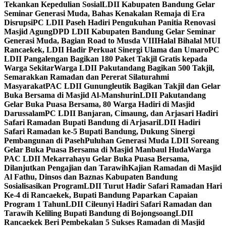
Tekankan Kepedulian Sosial
LDII Kabupaten Bandung Gelar
Seminar Generasi Muda, Bahas Kenakalan Remaja di Era
Disrupsi
PC LDII Paseh Hadiri Pengukuhan Panitia Renovasi
Masjid Agung
DPD LDII Kabupaten Bandung Gelar Seminar
Generasi Muda, Bagian Road to Musda VIII
Halal Bihalal MUI
Rancaekek, LDII Hadir Perkuat Sinergi Ulama dan Umaro
PC
LDII Pangalengan Bagikan 180 Paket Takjil Gratis kepada
Warga Sekitar
Warga LDII Pakutandang Bagikan 500 Takjil,
Semarakkan Ramadan dan Pererat Silaturahmi
Masyarakat
PAC LDII Gunungleutik Bagikan Takjil dan Gelar
Buka Bersama di Masjid Al-Manshurin
LDII Pakutandang
Gelar Buka Puasa Bersama, 80 Warga Hadiri di Masjid
Darussalam
PC LDII Banjaran, Cimaung, dan Arjasari Hadiri
Safari Ramadan Bupati Bandung di Arjasari
LDII Hadiri
Safari Ramadan ke-5 Bupati Bandung, Dukung Sinergi
Pembangunan di Paseh
Puluhan Generasi Muda LDII Soreang
Gelar Buka Puasa Bersama di Masjid Manbaul Huda
Warga
PAC LDII Mekarrahayu Gelar Buka Puasa Bersama,
Dilanjutkan Pengajian dan Tarawih
Kajian Ramadan di Masjid
Al Fathu, Dinsos dan Baznas Kabupaten Bandung
Sosialisasikan Program
LDII Turut Hadir Safari Ramadan Hari
Ke-4 di Rancaekek, Bupati Bandung Paparkan Capaian
Program 1 Tahun
LDII Cileunyi Hadiri Safari Ramadan dan
Tarawih Keliling Bupati Bandung di Bojongsoang
LDII
Rancaekek Beri Pembekalan 5 Sukses Ramadan di Masjid