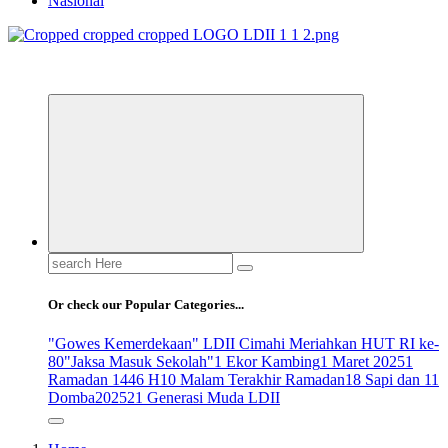
Nasional
ldiikabbandung.or.id
Search
for:
Or check our Popular Categories...
"Gowes Kemerdekaan" LDII Cimahi Meriahkan HUT RI ke-
80
"Jaksa Masuk Sekolah"
1 Ekor Kambing
1 Maret 2025
1
Ramadan 1446 H
10 Malam Terakhir Ramadan
18 Sapi dan 11
Domba
2025
21 Generasi Muda LDII