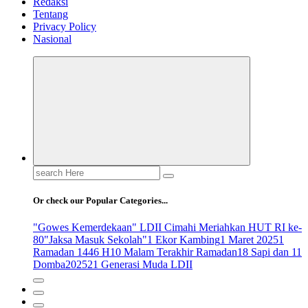
Redaksi
Tentang
Privacy Policy
Nasional
Search
for:
Or check our Popular Categories...
"Gowes Kemerdekaan" LDII Cimahi Meriahkan HUT RI ke-
80
"Jaksa Masuk Sekolah"
1 Ekor Kambing
1 Maret 2025
1
Ramadan 1446 H
10 Malam Terakhir Ramadan
18 Sapi dan 11
Domba
2025
21 Generasi Muda LDII