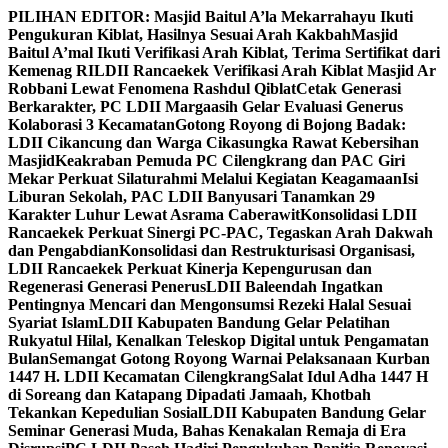
Skip
PILIHAN EDITOR:
Masjid Baitul A’la Mekarrahayu Ikuti
to
Pengukuran Kiblat, Hasilnya Sesuai Arah Kakbah
Masjid
content
Baitul A’mal Ikuti Verifikasi Arah Kiblat, Terima Sertifikat dari
Kemenag RI
LDII Rancaekek Verifikasi Arah Kiblat Masjid Ar
Robbani Lewat Fenomena Rashdul Qiblat
Cetak Generasi
Berkarakter, PC LDII Margaasih Gelar Evaluasi Generus
Kolaborasi 3 Kecamatan
Gotong Royong di Bojong Badak:
LDII Cikancung dan Warga Cikasungka Rawat Kebersihan
Masjid
Keakraban Pemuda PC Cilengkrang dan PAC Giri
Mekar Perkuat Silaturahmi Melalui Kegiatan Keagamaan
Isi
Liburan Sekolah, PAC LDII Banyusari Tanamkan 29
Karakter Luhur Lewat Asrama Caberawit
Konsolidasi LDII
Rancaekek Perkuat Sinergi PC-PAC, Tegaskan Arah Dakwah
dan Pengabdian
Konsolidasi dan Restrukturisasi Organisasi,
LDII Rancaekek Perkuat Kinerja Kepengurusan dan
Regenerasi Generasi Penerus
LDII Baleendah Ingatkan
Pentingnya Mencari dan Mengonsumsi Rezeki Halal Sesuai
Syariat Islam
LDII Kabupaten Bandung Gelar Pelatihan
Rukyatul Hilal, Kenalkan Teleskop Digital untuk Pengamatan
Bulan
Semangat Gotong Royong Warnai Pelaksanaan Kurban
1447 H. LDII Kecamatan Cilengkrang
Salat Idul Adha 1447 H
di Soreang dan Katapang Dipadati Jamaah, Khotbah
Tekankan Kepedulian Sosial
LDII Kabupaten Bandung Gelar
Seminar Generasi Muda, Bahas Kenakalan Remaja di Era