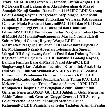
Travel MCM Berangkatkan 38 Jamaah Umroh
Warga LDII
PC Bekasi Barat Laksanakan Aksi Kebersihan di Masjid
Annajah Kranji Sambut Ramadhan 1446 H
PC LDII Soreang
Gelar Gotong Royong Pengecoran Atap Masjid Roudhotul
Jannah
LDII Bayongbong Tingkatkan Wawasan Kebangsaan
Generasi Muda Bersama Danramil
PAC LDII dan MUI Desa
Hanjuang: Sinergi Perkuat Toleransi dan Ukhuwah
Islamiah
PAC LDII Tambaksari Gelar Pengajian Tafsir Qur’an
di Masjid Al Mukmin
Pembangunan Masjid Nurul Fatah di
Solear: Wujud Gotong Royong Warga LDII dan
Masyarakat
Pengajian Bulanan LDII Makassar: Brigjen Pol
Dr. Mokhamad Ngajib Apresiasi Toleransi dan Sinergi
Warga
LDII Singkawang Sambut Positif dan Dukung Penuh
Kegiatan Safari Fajar
PAC LDII Banyusari Gotong Royong
Bangun Fasilitas Baru di Masjid Nurul Ahya
PC LDII
Singkawang Utara Adakan Pesantren Kilat untuk Anak Usia
Dini Selama Liburan Sekolah
GENERUS CERIA: Asrama
Liburan dan Pembinaan Generasi Penerus oleh PC LDII
Rancaekek
Kades Hadiri Pengajian Akhir Tahun PAC LDII
Mekarrahayu dengan Tema “Catatan Semesta”
DPD LDII
Kabupaten Cianjur Gelar Pengajian Akhir Tahun untuk
Generasi Penerus
KOSAN GU: LDII Jatiluhur Gelar Pengajian
Akhir Tahun untuk Generasi Unggul
Generus LDII Soreang
Gelar “Pesona Sahabat” di Masjid Manbaul Huda
Katapang
PC LDII Pangalengan Gelar Tadabur Alam di Pantai