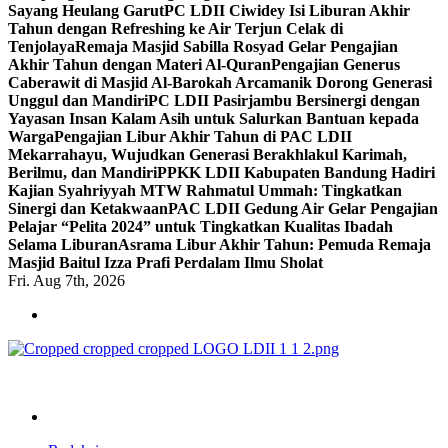
Sayang Heulang Garut
PC LDII Ciwidey Isi Liburan Akhir
Tahun dengan Refreshing ke Air Terjun Celak di
Tenjolaya
Remaja Masjid Sabilla Rosyad Gelar Pengajian
Akhir Tahun dengan Materi Al-Quran
Pengajian Generus
Caberawit di Masjid Al-Barokah Arcamanik Dorong Generasi
Unggul dan Mandiri
PC LDII Pasirjambu Bersinergi dengan
Yayasan Insan Kalam Asih untuk Salurkan Bantuan kepada
Warga
Pengajian Libur Akhir Tahun di PAC LDII
Mekarrahayu, Wujudkan Generasi Berakhlakul Karimah,
Berilmu, dan Mandiri
PPKK LDII Kabupaten Bandung Hadiri
Kajian Syahriyyah MTW Rahmatul Ummah: Tingkatkan
Sinergi dan Ketakwaan
PAC LDII Gedung Air Gelar Pengajian
Pelajar “Pelita 2024” untuk Tingkatkan Kualitas Ibadah
Selama Liburan
Asrama Libur Akhir Tahun: Pemuda Remaja
Masjid Baitul Izza Prafi Perdalam Ilmu Sholat
Fri. Aug 7th, 2026
ldiikabbandung.or.id