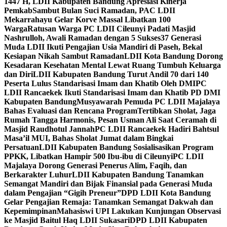
1447 H, LDII Kabupaten Bandung Apresiasi Kinerja
Pemkab
Sambut Bulan Suci Ramadan, PAC LDII
Mekarrahayu Gelar Korve Massal Libatkan 100
Warga
Ratusan Warga PC LDII Cileunyi Padati Masjid
Nashrulloh, Awali Ramadan dengan 5 Sukses
37 Generasi
Muda LDII Ikuti Pengajian Usia Mandiri di Paseh, Bekal
Kesiapan Nikah Sambut Ramadan
LDII Kota Bandung Dorong
Kesadaran Kesehatan Mental Lewat Ruang Tumbuh Keluarga
dan Diri
LDII Kabupaten Bandung Turut Andil 70 dari 140
Peserta Lulus Standarisasi Imam dan Khatib Oleh DMI
PC
LDII Rancaekek Ikuti Standarisasi Imam dan Khatib PD DMI
Kabupaten Bandung
Musyawarah Pemuda PC LDII Majalaya
Bahas Evaluasi dan Rencana Program
Tertibkan Sholat, Jaga
Rumah Tangga Harmonis, Pesan Usman Ali Saat Ceramah di
Masjid Raudhotul Jannah
PC LDII Rancaekek Hadiri Bahtsul
Masa’il MUI, Bahas Sholat Jumat dalam Bingkai
Persatuan
LDII Kabupaten Bandung Sosialisasikan Program
PPKK, Libatkan Hampir 500 Ibu-ibu di Cileunyi
PC LDII
Majalaya Dorong Generasi Penerus Alim, Faqih, dan
Berkarakter Luhur
LDII Kabupaten Bandung Tanamkan
Semangat Mandiri dan Bijak Finansial pada Generasi Muda
dalam Pengajian “Gigih Preneur”
DPD LDII Kota Bandung
Gelar Pengajian Remaja: Tanamkan Semangat Dakwah dan
Kepemimpinan
Mahasiswi UPI Lakukan Kunjungan Observasi
ke Masjid Baitul Haq LDII Sukasari
DPD LDII Kabupaten