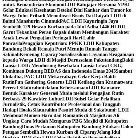
untuk Kemandirian Ekonomi
LDII Batujajar Bersama YPKI
Gelar Edukasi Kesehatan Deteksi Dini Kanker dan Tumor ke
Warga
Tulus Pribadi Memotivasi Bisnis Dai Daiyah LDII di
Baitul Manshurin Cinunuk
PAC LDII Kayuringin Jaya
Sembelih 129 Hewan Kurban pada Idul Adha 1446 H
LDII
Garut Tekankan Peran Bapak dalam Membangun Karakter
Anak Lewat Pengajian Peringati Hari Lahir
Pancasila
Pengajian Keputrian: PPKK LDII Kabupaten
Bandung Bekali Remaja Putri Menuju Rumah Tangga
Sakinah
Kemenag Ciparay Sosialisasikan Layanan Keagamaan
kepada Warga LDII di Masjid Darussalam Pakutandang
Bakti
Lansia LDII: Mendorong Kesehatan Lansia Lewat CKG,
Komitmen Dukung BEDAS dan Indonesia Emas 2045
Sambut
Iduladha, PAC LDII Mekarrahayu Gelar Kerja Bakti
Rutin
Fun Gathering Generus LDII Ketileng dan Kramatwatu:
Pererat Silaturahmi dalam Kebersamaan
LDII Kamanre
Bentuk Karakter Generasi Muda melalui Pengajian Rutin
Berbasis 29 Karakter Luhur
LDII Sulsel Gelar Pelatihan
Jurnalistik, Cetak Kontributor Profesional dan Tangguh
Hadapi Hoaks
Silaturahim Pasutri Muda di Sukabumi: LDII
Membuat Momen Haru dan Romantis di Masjid
Gus Ali
Ungkap Cara Mudah Mengurus PBG Masjid di Kabupaten
Bandung
Dinas Pertanian Kabupaten Bandung Edukasi Calon
Petugas Sembelih Hewan Kurban di Ciparay
Jelang Idul
Qurban, DMI dan LDII Gelar Pelatihan Penyembelihan