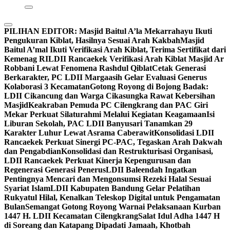
PILIHAN EDITOR:
Masjid Baitul A’la Mekarrahayu Ikuti
Pengukuran Kiblat, Hasilnya Sesuai Arah Kakbah
Masjid
Baitul A’mal Ikuti Verifikasi Arah Kiblat, Terima Sertifikat dari
Kemenag RI
LDII Rancaekek Verifikasi Arah Kiblat Masjid Ar
Robbani Lewat Fenomena Rashdul Qiblat
Cetak Generasi
Berkarakter, PC LDII Margaasih Gelar Evaluasi Generus
Kolaborasi 3 Kecamatan
Gotong Royong di Bojong Badak:
LDII Cikancung dan Warga Cikasungka Rawat Kebersihan
Masjid
Keakraban Pemuda PC Cilengkrang dan PAC Giri
Mekar Perkuat Silaturahmi Melalui Kegiatan Keagamaan
Isi
Liburan Sekolah, PAC LDII Banyusari Tanamkan 29
Karakter Luhur Lewat Asrama Caberawit
Konsolidasi LDII
Rancaekek Perkuat Sinergi PC-PAC, Tegaskan Arah Dakwah
dan Pengabdian
Konsolidasi dan Restrukturisasi Organisasi,
LDII Rancaekek Perkuat Kinerja Kepengurusan dan
Regenerasi Generasi Penerus
LDII Baleendah Ingatkan
Pentingnya Mencari dan Mengonsumsi Rezeki Halal Sesuai
Syariat Islam
LDII Kabupaten Bandung Gelar Pelatihan
Rukyatul Hilal, Kenalkan Teleskop Digital untuk Pengamatan
Bulan
Semangat Gotong Royong Warnai Pelaksanaan Kurban
1447 H. LDII Kecamatan Cilengkrang
Salat Idul Adha 1447 H
di Soreang dan Katapang Dipadati Jamaah, Khotbah