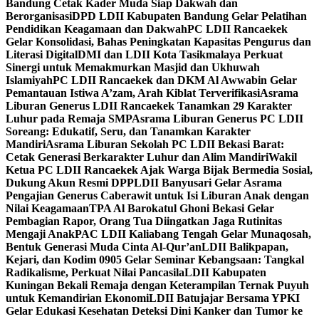
Bandung Cetak Kader Muda Siap Dakwah dan
Berorganisasi
DPD LDII Kabupaten Bandung Gelar Pelatihan
Pendidikan Keagamaan dan Dakwah
PC LDII Rancaekek
Gelar Konsolidasi, Bahas Peningkatan Kapasitas Pengurus dan
Literasi Digital
DMI dan LDII Kota Tasikmalaya Perkuat
Sinergi untuk Memakmurkan Masjid dan Ukhuwah
Islamiyah
PC LDII Rancaekek dan DKM Al Awwabin Gelar
Pemantauan Istiwa A’zam, Arah Kiblat Terverifikasi
Asrama
Liburan Generus LDII Rancaekek Tanamkan 29 Karakter
Luhur pada Remaja SMP
Asrama Liburan Generus PC LDII
Soreang: Edukatif, Seru, dan Tanamkan Karakter
Mandiri
Asrama Liburan Sekolah PC LDII Bekasi Barat:
Cetak Generasi Berkarakter Luhur dan Alim Mandiri
Wakil
Ketua PC LDII Rancaekek Ajak Warga Bijak Bermedia Sosial,
Dukung Akun Resmi DPP
LDII Banyusari Gelar Asrama
Pengajian Generus Caberawit untuk Isi Liburan Anak dengan
Nilai Keagamaan
TPA Al Barokatul Ghoni Bekasi Gelar
Pembagian Rapor, Orang Tua Diingatkan Jaga Rutinitas
Mengaji Anak
PAC LDII Kaliabang Tengah Gelar Munaqosah,
Bentuk Generasi Muda Cinta Al-Qur’an
LDII Balikpapan,
Kejari, dan Kodim 0905 Gelar Seminar Kebangsaan: Tangkal
Radikalisme, Perkuat Nilai Pancasila
LDII Kabupaten
Kuningan Bekali Remaja dengan Keterampilan Ternak Puyuh
untuk Kemandirian Ekonomi
LDII Batujajar Bersama YPKI
Gelar Edukasi Kesehatan Deteksi Dini Kanker dan Tumor ke