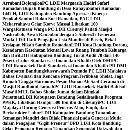
Arrabani Bojongloa
PC LDII Margaasih Hadiri Safari
Ramadan Bupati Bandung di Desa Rahayu
Safari Ramadan
1447 H, LDII Kabupaten Bandung Apresiasi Kinerja
Pemkab
Sambut Bulan Suci Ramadan, PAC LDII
Mekarrahayu Gelar Korve Massal Libatkan 100
Warga
Ratusan Warga PC LDII Cileunyi Padati Masjid
Nashrulloh, Awali Ramadan dengan 5 Sukses
37 Generasi
Muda LDII Ikuti Pengajian Usia Mandiri di Paseh, Bekal
Kesiapan Nikah Sambut Ramadan
LDII Kota Bandung Dorong
Kesadaran Kesehatan Mental Lewat Ruang Tumbuh Keluarga
dan Diri
LDII Kabupaten Bandung Turut Andil 70 dari 140
Peserta Lulus Standarisasi Imam dan Khatib Oleh DMI
PC
LDII Rancaekek Ikuti Standarisasi Imam dan Khatib PD DMI
Kabupaten Bandung
Musyawarah Pemuda PC LDII Majalaya
Bahas Evaluasi dan Rencana Program
Tertibkan Sholat, Jaga
Rumah Tangga Harmonis, Pesan Usman Ali Saat Ceramah di
Masjid Raudhotul Jannah
PC LDII Rancaekek Hadiri Bahtsul
Masa’il MUI, Bahas Sholat Jumat dalam Bingkai
Persatuan
LDII Kabupaten Bandung Sosialisasikan Program
PPKK, Libatkan Hampir 500 Ibu-ibu di Cileunyi
PC LDII
Majalaya Dorong Generasi Penerus Alim, Faqih, dan
Berkarakter Luhur
LDII Kabupaten Bandung Tanamkan
Semangat Mandiri dan Bijak Finansial pada Generasi Muda
dalam Pengajian “Gigih Preneur”
DPD LDII Kota Bandung
Gelar Pengajian Remaja: Tanamkan Semangat Dakwah dan