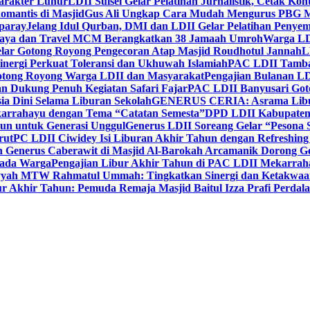
Karakter Luhur
LDII Sulsel Gelar Pelatihan Jurnalistik, Cetak Ko
mantis di Masjid
Gus Ali Ungkap Cara Mudah Mengurus PBG M
paray
Jelang Idul Qurban, DMI dan LDII Gelar Pelatihan Penyem
aya dan Travel MCM Berangkatkan 38 Jamaah Umroh
Warga LDI
lar Gotong Royong Pengecoran Atap Masjid Roudhotul Jannah
L
nergi Perkuat Toleransi dan Ukhuwah Islamiah
PAC LDII Tambaks
otong Royong Warga LDII dan Masyarakat
Pengajian Bulanan LD
an Dukung Penuh Kegiatan Safari Fajar
PAC LDII Banyusari Goto
ia Dini Selama Liburan Sekolah
GENERUS CERIA: Asrama Libura
karrahayu dengan Tema “Catatan Semesta”
DPD LDII Kabupaten 
un untuk Generasi Unggul
Generus LDII Soreang Gelar “Pesona
rut
PC LDII Ciwidey Isi Liburan Akhir Tahun dengan Refreshing 
n Generus Caberawit di Masjid Al-Barokah Arcamanik Dorong G
pada Warga
Pengajian Libur Akhir Tahun di PAC LDII Mekarrah
yyah MTW Rahmatul Ummah: Tingkatkan Sinergi dan Ketakwaa
r Akhir Tahun: Pemuda Remaja Masjid Baitul Izza Prafi Perdala