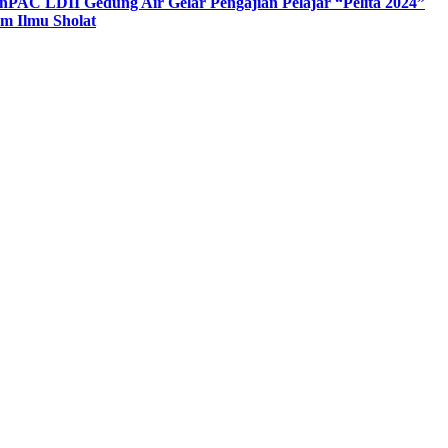
n
PAC LDII Gedung Air Gelar Pengajian Pelajar “Pelita 2024”
m Ilmu Sholat