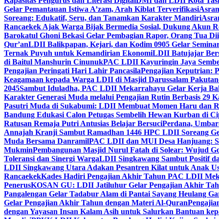
Kapasitas Pengurus dan Literasi Digital
DMI dan LDII Kota Tas
Gelar Pemantauan Istiwa A’zam, Arah Kiblat Terverifikasi
Asram
Soreang: Edukatif, Seru, dan Tanamkan Karakter Mandiri
Asra
Rancaekek Ajak Warga Bijak Bermedia Sosial, Dukung Akun 
Barokatul Ghoni Bekasi Gelar Pembagian Rapor, Orang Tua Dii
Qur’an
LDII Balikpapan, Kejari, dan Kodim 0905 Gelar Seminar
Ternak Puyuh untuk Kemandirian Ekonomi
LDII Batujajar Be
di Baitul Manshurin Cinunuk
PAC LDII Kayuringin Jaya Sembe
Pengajian Peringati Hari Lahir Pancasila
Pengajian Keputrian:
Keagamaan kepada Warga LDII di Masjid Darussalam Pakuta
2045
Sambut Iduladha, PAC LDII Mekarrahayu Gelar Kerja Bak
Karakter Generasi Muda melalui Pengajian Rutin Berbasis 29 
Pasutri Muda di Sukabumi: LDII Membuat Momen Haru dan Ro
Bandung Edukasi Calon Petugas Sembelih Hewan Kurban di Ci
Ratusan Remaja Putri Antusias Belajar Bersuci
Perdana, Umbar
Annajah Kranji Sambut Ramadhan 1446 H
PC LDII Soreang Ge
Muda Bersama Danramil
PAC LDII dan MUI Desa Hanjuang: Si
Mukmin
Pembangunan Masjid Nurul Fatah di Solear: Wujud G
Toleransi dan Sinergi Warga
LDII Singkawang Sambut Positif d
LDII Singkawang Utara Adakan Pesantren Kilat untuk Anak Us
Rancaekek
Kades Hadiri Pengajian Akhir Tahun PAC LDII Me
Penerus
KOSAN GU: LDII Jatiluhur Gelar Pengajian Akhir Tah
Pangalengan Gelar Tadabur Alam di Pantai Sayang Heulang Ga
Gelar Pengajian Akhir Tahun dengan Materi Al-Quran
Pengajia
dengan Yayasan Insan Kalam Asih untuk Salurkan Bantuan ke