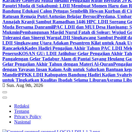
Karakter Generasi Muda melalui Pengajian Rutin Berbasis 29 
Pasutri Muda di Sukabumi: LDII Membuat Momen Haru dan Ro
Bandung Edukasi Calon Petugas Sembelih Hewan Kurban di Ci
Ratusan Remaja Putri Antusias Belajar Bersuci
Perdana, Umbar
Annajah Kranji Sambut Ramadhan 1446 H
PC LDII Soreang Ge
Muda Bersama Danramil
PAC LDII dan MUI Desa Hanjuang: Si
Mukmin
Pembangunan Masjid Nurul Fatah di Solear: Wujud G
Toleransi dan Sinergi Warga
LDII Singkawang Sambut Positif d
LDII Singkawang Utara Adakan Pesantren Kilat untuk Anak Us
Rancaekek
Kades Hadiri Pengajian Akhir Tahun PAC LDII Me
Penerus
KOSAN GU: LDII Jatiluhur Gelar Pengajian Akhir Tah
Pangalengan Gelar Tadabur Alam di Pantai Sayang Heulang Ga
Gelar Pengajian Akhir Tahun dengan Materi Al-Quran
Pengajia
dengan Yayasan Insan Kalam Asih untuk Salurkan Bantuan ke
Mandiri
PPKK LDII Kabupaten Bandung Hadiri Kajian Syahri
untuk Tingkatkan Kualitas Ibadah Selama Liburan
Asrama Libu
Sun. Aug 9th, 2026
Redaksi
Tentang
Privacy Policy
Nasional