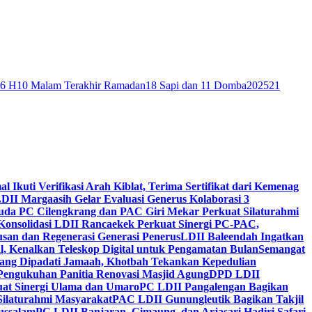
46 H
10 Malam Terakhir Ramadan
18 Sapi dan 11 Domba
2025
21
al Ikuti Verifikasi Arah Kiblat, Terima Sertifikat dari Kemenag
DII Margaasih Gelar Evaluasi Generus Kolaborasi 3
da PC Cilengkrang dan PAC Giri Mekar Perkuat Silaturahmi
Konsolidasi LDII Rancaekek Perkuat Sinergi PC-PAC,
usan dan Regenerasi Generasi Penerus
LDII Baleendah Ingatkan
l, Kenalkan Teleskop Digital untuk Pengamatan Bulan
Semangat
apang Dipadati Jamaah, Khotbah Tekankan Kepedulian
Pengukuhan Panitia Renovasi Masjid Agung
DPD LDII
uat Sinergi Ulama dan Umaro
PC LDII Pangalengan Bagikan
Silaturahmi Masyarakat
PAC LDII Gunungleutik Bagikan Takjil
ussalam
PC LDII Banjaran, Cimaung, dan Arjasari Hadiri Safari