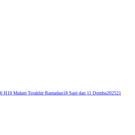
46 H
10 Malam Terakhir Ramadan
18 Sapi dan 11 Domba
2025
21