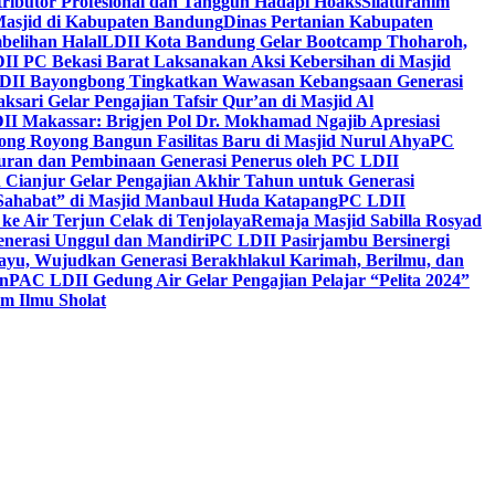
ntributor Profesional dan Tangguh Hadapi Hoaks
Silaturahim
asjid di Kabupaten Bandung
Dinas Pertanian Kabupaten
belihan Halal
LDII Kota Bandung Gelar Bootcamp Thoharoh,
I PC Bekasi Barat Laksanakan Aksi Kebersihan di Masjid
DII Bayongbong Tingkatkan Wawasan Kebangsaan Generasi
ari Gelar Pengajian Tafsir Qur’an di Masjid Al
II Makassar: Brigjen Pol Dr. Mokhamad Ngajib Apresiasi
ng Royong Bangun Fasilitas Baru di Masjid Nurul Ahya
PC
n dan Pembinaan Generasi Penerus oleh PC LDII
Cianjur Gelar Pengajian Akhir Tahun untuk Generasi
 Sahabat” di Masjid Manbaul Huda Katapang
PC LDII
ke Air Terjun Celak di Tenjolaya
Remaja Masjid Sabilla Rosyad
enerasi Unggul dan Mandiri
PC LDII Pasirjambu Bersinergi
ayu, Wujudkan Generasi Berakhlakul Karimah, Berilmu, dan
n
PAC LDII Gedung Air Gelar Pengajian Pelajar “Pelita 2024”
m Ilmu Sholat