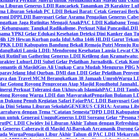
ikmalaya Perkuat Sinergi untuk Memakmurkan Masjid dan Ukhu
a Liburan Generus LDII Rancaekek Tanamkan 29 Karakter Lu
ma Liburan Sekolah PC LDII Bekasi Barat: Cetak Generasi Berk
Resmi DPP
LDII Banyusari Gelar Asrama Pengajian Generus Cabe
ngatkan Jaga Rutinitas Mengaji Anak
PAC LDII Kaliabang Tenga
 Kebangsaan: Tangkal Radikalisme, Perkuat Nilai Pancasila
LDII
rsama YPKI Gelar Edukasi Kesehatan Deteksi Dini Kanker dan 
lih 129 Hewan Kurban pada Idul Adha 1446 H
LDII Garut Teka
 PPKK LDII Kabupaten Bandung Bekali Remaja Putri Menuju R
ndang
Bakti Lansia LDII: Mendorong Kesehatan Lansia Lewat 
ti Rutin
Fun Gathering Generus LDII Ketileng dan Kramatwatu:
Karakter Luhur
LDII Sulsel Gelar Pelatihan Jurnalistik, Cetak Ko
mantis di Masjid
Gus Ali Ungkap Cara Mudah Mengurus PBG M
paray
Jelang Idul Qurban, DMI dan LDII Gelar Pelatihan Penyem
aya dan Travel MCM Berangkatkan 38 Jamaah Umroh
Warga LDI
lar Gotong Royong Pengecoran Atap Masjid Roudhotul Jannah
L
nergi Perkuat Toleransi dan Ukhuwah Islamiah
PAC LDII Tambaks
otong Royong Warga LDII dan Masyarakat
Pengajian Bulanan LD
an Dukung Penuh Kegiatan Safari Fajar
PAC LDII Banyusari Goto
ia Dini Selama Liburan Sekolah
GENERUS CERIA: Asrama Libura
karrahayu dengan Tema “Catatan Semesta”
DPD LDII Kabupaten 
un untuk Generasi Unggul
Generus LDII Soreang Gelar “Pesona
rut
PC LDII Ciwidey Isi Liburan Akhir Tahun dengan Refreshing 
n Generus Caberawit di Masjid Al-Barokah Arcamanik Dorong G
pada Warga
Pengajian Libur Akhir Tahun di PAC LDII Mekarrah