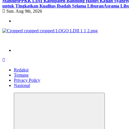
Mandiri
PPKK LDII Kabupaten Bandung Hadiri Kajian Syahri
untuk Tingkatkan Kualitas Ibadah Selama Liburan
Asrama Libu
Sun. Aug 9th, 2026
ldiikabbandung.or.id
Redaksi
Tentang
Privacy Policy
Nasional