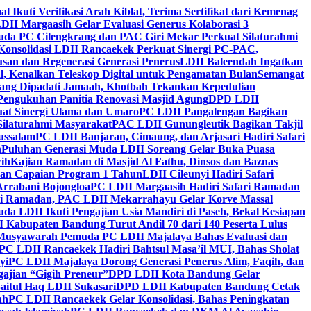
al Ikuti Verifikasi Arah Kiblat, Terima Sertifikat dari Kemenag
DII Margaasih Gelar Evaluasi Generus Kolaborasi 3
da PC Cilengkrang dan PAC Giri Mekar Perkuat Silaturahmi
Konsolidasi LDII Rancaekek Perkuat Sinergi PC-PAC,
usan dan Regenerasi Generasi Penerus
LDII Baleendah Ingatkan
l, Kenalkan Teleskop Digital untuk Pengamatan Bulan
Semangat
apang Dipadati Jamaah, Khotbah Tekankan Kepedulian
Pengukuhan Panitia Renovasi Masjid Agung
DPD LDII
uat Sinergi Ulama dan Umaro
PC LDII Pangalengan Bagikan
Silaturahmi Masyarakat
PAC LDII Gunungleutik Bagikan Takjil
ussalam
PC LDII Banjaran, Cimaung, dan Arjasari Hadiri Safari
h
Puluhan Generasi Muda LDII Soreang Gelar Buka Puasa
ih
Kajian Ramadan di Masjid Al Fathu, Dinsos dan Baznas
kan Capaian Program 1 Tahun
LDII Cileunyi Hadiri Safari
Arrabani Bojongloa
PC LDII Margaasih Hadiri Safari Ramadan
i Ramadan, PAC LDII Mekarrahayu Gelar Korve Massal
da LDII Ikuti Pengajian Usia Mandiri di Paseh, Bekal Kesiapan
 Kabupaten Bandung Turut Andil 70 dari 140 Peserta Lulus
Musyawarah Pemuda PC LDII Majalaya Bahas Evaluasi dan
PC LDII Rancaekek Hadiri Bahtsul Masa’il MUI, Bahas Sholat
yi
PC LDII Majalaya Dorong Generasi Penerus Alim, Faqih, dan
ajian “Gigih Preneur”
DPD LDII Kota Bandung Gelar
aitul Haq LDII Sukasari
DPD LDII Kabupaten Bandung Cetak
ah
PC LDII Rancaekek Gelar Konsolidasi, Bahas Peningkatan