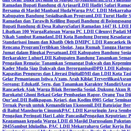
Ramadan Bupati Bandung di Arjasari
LDII Hadiri Safari Rama
Bersama di Masjid Manbaul Huda
Warga PAC LDII Mekarrahayu
Kabupaten Bandung Sosialisasikan Program
LDII Turut Hadir 
Ramadan dan Tarawih Keliling Bupati Bandung di Bojongsoan
Bupati Bandung di Desa Rahayu
Safari Ramadan 1447 H, LDII 
Libatkan 100 Warga
Ratusan Warga PC LDII Cileunyi Padati M
Nikah Sambut Ramadan
LDII Kota Bandung Dorong Kesadaran
Standarisasi Imam dan Khatib Oleh DMI
PC LDII Rancaekek Ik
Rencana Program
Tertibkan Sholat, Jaga Rumah Tangga Harmo
Jumat dalam Bingkai Persatuan
LDII Kabupaten Bandung Sosial
Berkarakter Luhur
LDII Kabupaten Bandung Tanamkan Semangat
Pengajian Remaja: Tanamkan Semangat Dakwah dan Kepemim
Kader Muda Siap Dakwah dan Berorganisasi
DPD LDII Kabupat
Kapasitas Pengurus dan Literasi Digital
DMI dan LDII Kota Tas
Gelar Pemantauan Istiwa A’zam, Arah Kiblat Terverifikasi
Asram
Soreang: Edukatif, Seru, dan Tanamkan Karakter Mandiri
Asra
Rancaekek Ajak Warga Bijak Bermedia Sosial, Dukung Akun 
Barokatul Ghoni Bekasi Gelar Pembagian Rapor, Orang Tua Dii
Qur’an
LDII Balikpapan, Kejari, dan Kodim 0905 Gelar Seminar
Ternak Puyuh untuk Kemandirian Ekonomi
LDII Batujajar Be
di Baitul Manshurin Cinunuk
PAC LDII Kayuringin Jaya Sembe
Pengajian Peringati Hari Lahir Pancasila
Pengajian Keputrian:
Keagamaan kepada Warga LDII di Masjid Darussalam Pakuta
2045
Sambut Iduladha, PAC LDII Mekarrahayu Gelar Kerja Bak