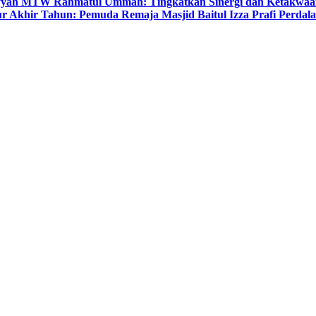
yyah MTW Rahmatul Ummah: Tingkatkan Sinergi dan Ketakwaa
r Akhir Tahun: Pemuda Remaja Masjid Baitul Izza Prafi Perdala