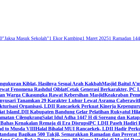
0
"Jaksa Masuk Sekolah"
1 Ekor Kambing
1 Maret 2025
1 Ramadan 14
engukuran Kiblat, Hasilnya Sesuai Arah Kakbah
Masjid Baitul A’m
Lewat Fenomena Rashdul Qiblat
Cetak Generasi Berkarakter, PC L
dan Warga Cikasungka Rawat Kebersihan Masjid
Keakraban Pemu
anyusari Tanamkan 29 Karakter Luhur Lewat Asrama Caberawit
ukturisasi Organisasi, LDII Rancaekek Perkuat Kinerja Kepengur
at Islam
LDII Kabupaten Bandung Gelar Pelatihan Rukyatul Hila
amatan Cilengkrang
Salat Idul Adha 1447 H di Soreang dan Kat
Bahas Kenakalan Remaja di Era Disrupsi
PC LDII Paseh Hadiri 
d to Musda VIII
Halal Bihalal MUI Rancaekek, LDII Hadir Perk
andang Bagikan 500 Takjil, Semarakkan Ramadan dan Pererat 
ang Gelar Buka Puasa Bersama, 80 Warga Hadiri di Masjid Dar