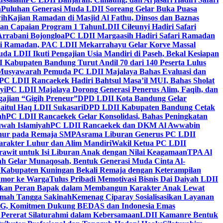
h
Puluhan Generasi Muda LDII Soreang Gelar Buka Puasa
ih
Kajian Ramadan di Masjid Al Fathu, Dinsos dan Baznas
kan Capaian Program 1 Tahun
LDII Cileunyi Hadiri Safari
Arrabani Bojongloa
PC LDII Margaasih Hadiri Safari Ramadan
i Ramadan, PAC LDII Mekarrahayu Gelar Korve Massal
da LDII Ikuti Pengajian Usia Mandiri di Paseh, Bekal Kesiapan
 Kabupaten Bandung Turut Andil 70 dari 140 Peserta Lulus
Musyawarah Pemuda PC LDII Majalaya Bahas Evaluasi dan
PC LDII Rancaekek Hadiri Bahtsul Masa’il MUI, Bahas Sholat
yi
PC LDII Majalaya Dorong Generasi Penerus Alim, Faqih, dan
ajian “Gigih Preneur”
DPD LDII Kota Bandung Gelar
aitul Haq LDII Sukasari
DPD LDII Kabupaten Bandung Cetak
ah
PC LDII Rancaekek Gelar Konsolidasi, Bahas Peningkatan
wah Islamiyah
PC LDII Rancaekek dan DKM Al Awwabin
hur pada Remaja SMP
Asrama Liburan Generus PC LDII
arakter Luhur dan Alim Mandiri
Wakil Ketua PC LDII
rawit untuk Isi Liburan Anak dengan Nilai Keagamaan
TPA Al
h Gelar Munaqosah, Bentuk Generasi Muda Cinta Al-
 Kabupaten Kuningan Bekali Remaja dengan Keterampilan
Tumor ke Warga
Tulus Pribadi Memotivasi Bisnis Dai Daiyah LDII
nkan Peran Bapak dalam Membangun Karakter Anak Lewat
umah Tangga Sakinah
Kemenag Ciparay Sosialisasikan Layanan
CKG, Komitmen Dukung BEDAS dan Indonesia Emas
 Pererat Silaturahmi dalam Kebersamaan
LDII Kamanre Bentuk