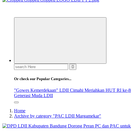
ldiikabbandung.or.id
Search
for:
Or check our Popular Categories...
"Gowes Kemerdekaan" LDII Cimahi Meriahkan HUT RI ke-8
Generasi Muda LDII
Home
Archive by category "PAC LDII Margamekar"