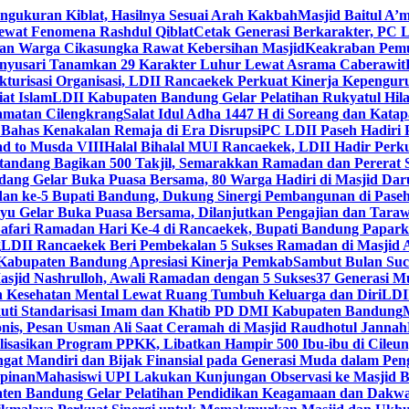
engukuran Kiblat, Hasilnya Sesuai Arah Kakbah
Masjid Baitul A’m
Lewat Fenomena Rashdul Qiblat
Cetak Generasi Berkarakter, PC L
dan Warga Cikasungka Rawat Kebersihan Masjid
Keakraban Pemu
anyusari Tanamkan 29 Karakter Luhur Lewat Asrama Caberawit
ukturisasi Organisasi, LDII Rancaekek Perkuat Kinerja Kepengur
at Islam
LDII Kabupaten Bandung Gelar Pelatihan Rukyatul Hila
amatan Cilengkrang
Salat Idul Adha 1447 H di Soreang dan Kat
Bahas Kenakalan Remaja di Era Disrupsi
PC LDII Paseh Hadiri 
d to Musda VIII
Halal Bihalal MUI Rancaekek, LDII Hadir Perk
andang Bagikan 500 Takjil, Semarakkan Ramadan dan Pererat 
ang Gelar Buka Puasa Bersama, 80 Warga Hadiri di Masjid Dar
dan ke-5 Bupati Bandung, Dukung Sinergi Pembangunan di Pase
 Gelar Buka Puasa Bersama, Dilanjutkan Pengajian dan Taraw
Safari Ramadan Hari Ke-4 di Rancaekek, Bupati Bandung Papar
g
LDII Rancaekek Beri Pembekalan 5 Sukses Ramadan di Masjid 
Kabupaten Bandung Apresiasi Kinerja Pemkab
Sambut Bulan Suc
asjid Nashrulloh, Awali Ramadan dengan 5 Sukses
37 Generasi Mu
 Kesehatan Mental Lewat Ruang Tumbuh Keluarga dan Diri
LDII
uti Standarisasi Imam dan Khatib PD DMI Kabupaten Bandung
nis, Pesan Usman Ali Saat Ceramah di Masjid Raudhotul Jannah
isasikan Program PPKK, Libatkan Hampir 500 Ibu-ibu di Cileun
 Mandiri dan Bijak Finansial pada Generasi Muda dalam Peng
pinan
Mahasiswi UPI Lakukan Kunjungan Observasi ke Masjid B
en Bandung Gelar Pelatihan Pendidikan Keagamaan dan Dakw