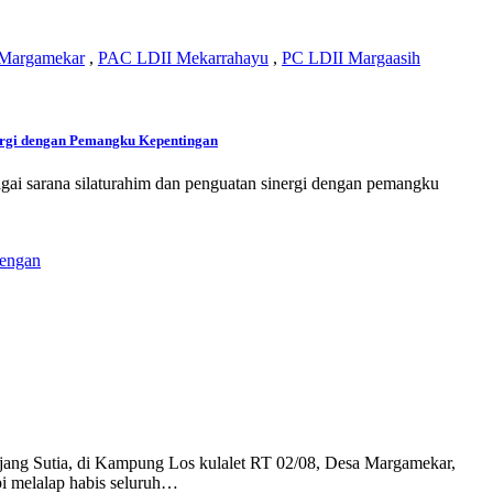
Margamekar
,
PAC LDII Mekarrahayu
,
PC LDII Margaasih
ergi dengan Pemangku Kepentingan
ai sarana silaturahim dan penguatan sinergi dengan pemangku
ang Sutia, di Kampung Los kulalet RT 02/08, Desa Margamekar,
i melalap habis seluruh…