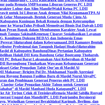
wah Islamiyah
PC LDII Rancaekek dan DKM Al Awwabin
hur pada Remaja SMP
Asrama Liburan Generus PC LDII
arakter Luhur dan Alim Mandiri
Wakil Ketua PC LDII
rawit untuk Isi Liburan Anak dengan Nilai Keagamaan
TPA Al
h Gelar Munaqosah, Bentuk Generasi Muda Cinta Al-
 Kabupaten Kuningan Bekali Remaja dengan Keterampilan
Tumor ke Warga
Tulus Pribadi Memotivasi Bisnis Dai Daiyah LDII
nkan Peran Bapak dalam Membangun Karakter Anak Lewat
umah Tangga Sakinah
Kemenag Ciparay Sosialisasikan Layanan
CKG, Komitmen Dukung BEDAS dan Indonesia Emas
 Pererat Silaturahmi dalam Kebersamaan
LDII Kamanre Bentuk
ntributor Profesional dan Tangguh Hadapi Hoaks
Silaturahim
asjid di Kabupaten Bandung
Dinas Pertanian Kabupaten
belihan Halal
LDII Kota Bandung Gelar Bootcamp Thoharoh,
I PC Bekasi Barat Laksanakan Aksi Kebersihan di Masjid
DII Bayongbong Tingkatkan Wawasan Kebangsaan Generasi
ari Gelar Pengajian Tafsir Qur’an di Masjid Al
II Makassar: Brigjen Pol Dr. Mokhamad Ngajib Apresiasi
ng Royong Bangun Fasilitas Baru di Masjid Nurul Ahya
PC
n dan Pembinaan Generasi Penerus oleh PC LDII
Cianjur Gelar Pengajian Akhir Tahun untuk Generasi
 Sahabat” di Masjid Manbaul Huda Katapang
PC LDII
ke Air Terjun Celak di Tenjolaya
Remaja Masjid Sabilla Rosyad
enerasi Unggul dan Mandiri
PC LDII Pasirjambu Bersinergi
ayu, Wujudkan Generasi Berakhlakul Karimah, Berilmu, dan