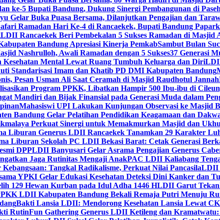
dan ke-5 Bupati Bandung, Dukung Sinergi Pembangunan di Pase
 Gelar Buka Puasa Bersama, Dilanjutkan Pengajian dan Taraw
Safari Ramadan Hari Ke-4 di Rancaekek, Bupati Bandung Papar
g
LDII Rancaekek Beri Pembekalan 5 Sukses Ramadan di Masjid 
Kabupaten Bandung Apresiasi Kinerja Pemkab
Sambut Bulan Suc
asjid Nashrulloh, Awali Ramadan dengan 5 Sukses
37 Generasi Mu
 Kesehatan Mental Lewat Ruang Tumbuh Keluarga dan Diri
LDII
uti Standarisasi Imam dan Khatib PD DMI Kabupaten Bandung
nis, Pesan Usman Ali Saat Ceramah di Masjid Raudhotul Jannah
isasikan Program PPKK, Libatkan Hampir 500 Ibu-ibu di Cileun
 Mandiri dan Bijak Finansial pada Generasi Muda dalam Peng
pinan
Mahasiswi UPI Lakukan Kunjungan Observasi ke Masjid B
en Bandung Gelar Pelatihan Pendidikan Keagamaan dan Dakw
ikmalaya Perkuat Sinergi untuk Memakmurkan Masjid dan Ukhu
a Liburan Generus LDII Rancaekek Tanamkan 29 Karakter Lu
ma Liburan Sekolah PC LDII Bekasi Barat: Cetak Generasi Berk
Resmi DPP
LDII Banyusari Gelar Asrama Pengajian Generus Cabe
ngatkan Jaga Rutinitas Mengaji Anak
PAC LDII Kaliabang Tenga
 Kebangsaan: Tangkal Radikalisme, Perkuat Nilai Pancasila
LDII
rsama YPKI Gelar Edukasi Kesehatan Deteksi Dini Kanker dan 
lih 129 Hewan Kurban pada Idul Adha 1446 H
LDII Garut Teka
 PPKK LDII Kabupaten Bandung Bekali Remaja Putri Menuju R
ndang
Bakti Lansia LDII: Mendorong Kesehatan Lansia Lewat 
ti Rutin
Fun Gathering Generus LDII Ketileng dan Kramatwatu: