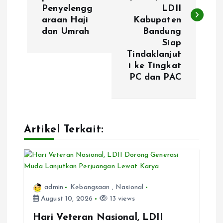
Penyelengg
LDII
t
araan Haji
Kabupaten
dan Umrah
Bandung
n
Siap
Tindaklanjut
a
i ke Tingkat
PC dan PAC
v
i
Artikel Terkait:
g
a
t
admin
Kebangsaan
,
Nasional
August 10, 2026
13 views
i
Hari Veteran Nasional, LDII