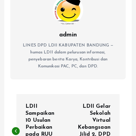
admin
LINES DPD LDII KABUPATEN BANDUNG —
humas LDII dalam pelurusan informasi,
penyebaran berita Karya, Kontribusi dan
Komunikasi PAC, PC, dan DPD.
P
LDII
LDII Gelar
o
Sampaikan
Sekolah
10 Usulan
Virtual
Perbaikan
Kebangsaan
s
pada RUU
Jilid 2, DPD