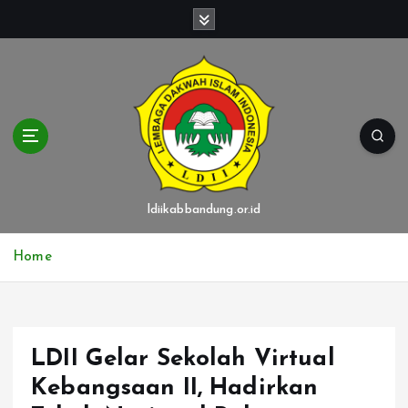
S
k
i
p
t
o
c
o
n
t
ldiikabbandung.or.id
e
n
Home
t
LDII Gelar Sekolah Virtual
Kebangsaan II, Hadirkan